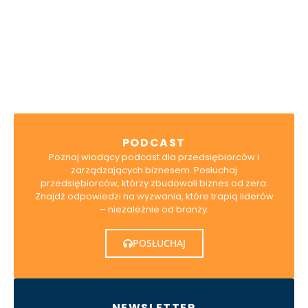
Albrecht&Partners, otrzymać profesjonalne
wsparcie dla rozwoju Twojego biznesu - jesteśmy
do dyspozycji.
UMÓW SIĘ NA ROZMOWĘ
PODCAST
Poznaj wiodący podcast dla przedsiębiorców i
zarządzających biznesem. Posłuchaj
przedsiębiorców, którzy zbudowali biznes od zera.
Znajdź odpowiedzi na wyzwania, które trapią liderów
– niezależnie od branży.
POSŁUCHAJ
NEWSLETTER