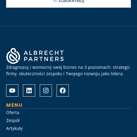
— SUBSKRYBUJ
Zdiagnozuj i wzmocnij swój biznes na 3 poziomach: strategii
firmy, skuteczności zespołu i Twojego rozwoju jako lidera.
Albrecht
Разом
&
з
Partners
Albrechtpartners
разом
в
MENU
із
Slot
Oferta
Слот
City
Zespół
Сіті
провели
Artykuły
розробили
дослідження
стратегію
ринку