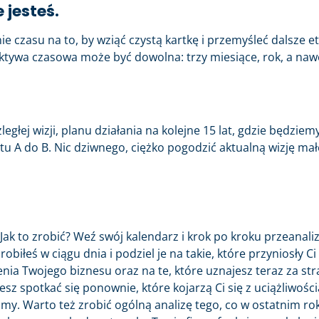
 jesteś.
 czasu na to, by wziąć czystą kartkę i przemyśleć dalsze e
pektywa czasowa może być dowolna: trzy miesiące, rok, a naw
łej wizji, planu działania na kolejne 15 lat, gdzie będziem
ktu A do B. Nic dziwnego, ciężko pogodzić aktualną wizję mał
Jak to zrobić? Weź swój kalendarz i krok po kroku przeanaliz
biłeś w ciągu dnia i podziel je na takie, które przyniosły Ci
nia Twojego biznesu oraz na te, które uznajesz teraz za str
sz spotkać się ponownie, które kojarzą Ci się z uciążliwości
śmy. Warto też zrobić ogólną analizę tego, co w ostatnim ro