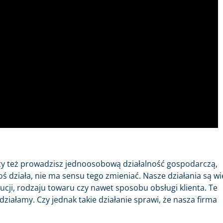
 czy też prowadzisz jednoosobową działalność gospodarczą,
oś działa, nie ma sensu tego zmieniać. Nasze działania są wi
cji, rodzaju towaru czy nawet sposobu obsługi klienta. Te
 działamy. Czy jednak takie działanie sprawi, że nasza firma