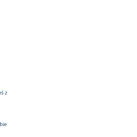
eś z
bie