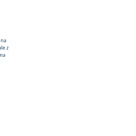
 na
le z
rma
e