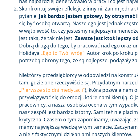
nas najbardziej denerwowało w pracy i co jest najw
Skonfrontuj swoje refleksje z innymi. Zanim jednak
pytanie:
jak bardzo jestem gotowy, by otrzymać 
się być osobą otwartą. Nasze ego jest jednak częst
w wątpliwość to, czy jesteśmy najlepszymi menedże
jest taka, że tak nie jest.
Zawsze jest ktoś lepszy o
Dobrą drogą do tego, by pracować nad ego oraz um
Holidaya
„Ego to Twój wróg”
. Autor krok po kroku p
potrzebą obrony tego, że są najlepsze, podążały za 
Niektórzy przedsiębiorcy w odpowiedzi na konstruk
tam, gdzie one rzeczywiście są. Przydatnym narzę
„Pierwsze sto dni medytacji”
), która pozwala nam od
przywiązywać się do emocji, które nami kierują. O j
pracownicy, a nasza osobista ocena w tym wypadku j
nasz zespół jest bardzo istotny. Sami też nie płaci
krytyczna. Czasem o tym zapominamy, uważając, że
mamy największą wiedzę w tym temacie. Zaczynamy
a nie z faktycznymi działaniami naszych klientów.