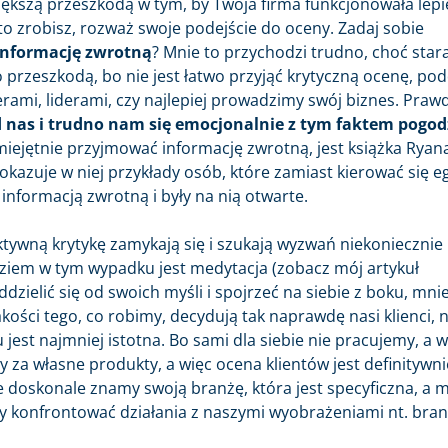
iększą przeszkodą w tym, by Twoja firma funkcjonowała lepie
 to zrobisz, rozważ swoje podejście do oceny. Zadaj sobie
informację zwrotną
? Mnie to przychodzi trudno, choć sta
o przeszkodą, bo nie jest łatwo przyjąć krytyczną ocenę, po
rami, liderami, czy najlepiej prowadzimy swój biznes. Praw
d nas i trudno nam się emocjonalnie z tym faktem pogod
iejętnie przyjmować informację zwrotną, jest książka Ryan
okazuje w niej przykłady osób, które zamiast kierować się e
informacją zwrotną i były na nią otwarte.
tywną krytykę zamykają się i szukają wyzwań niekoniecznie
dziem w tym wypadku jest medytacja (zobacz mój artykuł
dzielić się od swoich myśli i spojrzeć na siebie z boku, mnie
akości tego, co robimy, decydują tak naprawdę nasi klienci, n
est najmniej istotna. Bo sami dla siebie nie pracujemy, a w
my za własne produkty, a więc ocena klientów jest definitywni
 doskonale znamy swoją branżę, która jest specyficzna, a 
 konfrontować działania z naszymi wyobrażeniami nt. bran