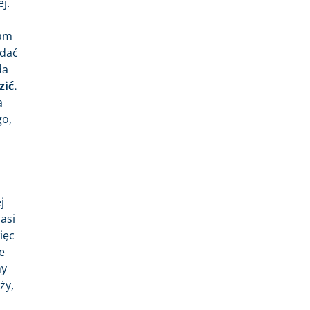
j.
ram
ddać
da
zić.
a
go,
j
asi
ięc
e
my
ży,