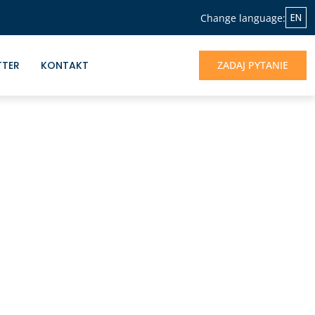
EN
Change language:
TTER
KONTAKT
ZADAJ PYTANIE
NASZA OFERTA
Jeśli chcesz skorzystać z doświadczenia
Albrecht&Partners, otrzymać profesjonalne
wsparcie dla rozwoju Twojego biznesu -
jesteśmy do dyspozycji.
UMÓW SIĘ NA ROZMOWĘ