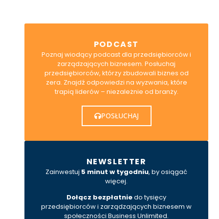
PODCAST
Poznaj wiodący podcast dla przedsiębiorców i
zarządzających biznesem. Posłuchaj
przedsiębiorców, którzy zbudowali biznes od
zera. Znajdź odpowiedzi na wyzwania, które
trapią liderów – niezależnie od branży.
POSŁUCHAJ
NEWSLETTER
Zainwestuj
5 minut w tygodniu
, by osiągać
więcej.
Dołącz bezpłatnie
do tysięcy
przedsiębiorców i zarządzających biznesem w
społeczności Business Unlimited.