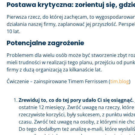
Postawa krytyczna: zorientuj się, gdzie
Pierwsza rzecz, do której zachęcam, to wygospodarowanie
działania naszej firmy, zaplanować jej przyszłość. Pers
10 lat.
Potencjalne zagrożenie
Problemem dla wielu osób może być stworzenie zbyt rozleg
mieli trudności w realizacji tego planu, przejściu od pun
firmy z dużą organizacją za kilkanaście lat.
Ćwiczenie – zainspirowane Timem Ferrissem (
tim.blog
)
Zrewiduj to, co do tej pory udało Ci się osiągnąć.
ostatnie 12 miesięcy. Zwróć uwagę na rzeczy, które ro
rzeczywiste korzyści, były sukcesem, z punktu widze
czasu. Zwróć też uwagę na osoby, z którymi nie chce
Do tego dodałbym też analizę e-maili, które wysłali