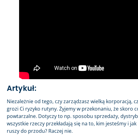
Artykuł:
Niezależnie od tego, czy zarządzasz wielką korporacją,
grozi Ci ryzyko rutyny. Żyjemy w przekonaniu, że skoro c
powtarzalne. Dotyczy to np. sposobu sprzedaży, dystrybu
wszystkie rzeczy przekładają się na to, kim jesteśmy i jak
ruszy do przodu? Raczej nie.