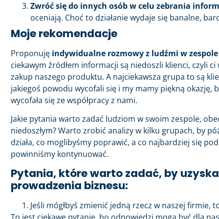
Zwróć się do innych osób w celu zebrania inform
oceniają. Choć to działanie wydaje się banalne, bardz
Moje rekomendacje
Proponuję
indywidualne rozmowy z ludźmi w zespole
ciekawym źródłem informacji są niedoszli klienci, czyli c
zakup naszego produktu. A najciekawsza grupa to są klienci
jakiegoś powodu wycofali się i my mamy piękną okazję, b
wycofała się ze współpracy z nami.
Jakie pytania warto zadać ludziom w swoim zespole, obecn
niedoszłym? Warto zrobić analizy w kilku grupach, by póź
działa, co moglibyśmy poprawić, a co najbardziej się po
powinniśmy kontynuować.
Pytania, które warto zadać, by uzysk
prowadzenia biznesu:
Jeśli mógłbyś zmienić jedną rzecz w naszej firmie, t
To jest ciekawe pytanie, bo odpowiedzi mogą być dla nas