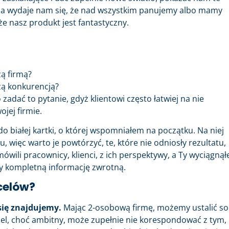
s, a wydaje nam się, że nad wszystkim panujemy albo mamy
że nasz produkt jest fantastyczny.
zą firmą?
zą konkurencją?
 zadać to pytanie, gdyż klientowi często łatwiej na nie
jej firmie.
o białej kartki, o której wspomniałem na początku. Na niej
, więc warto je powtórzyć, te, które nie odniosły rezultatu,
mówili pracownicy, klienci, z ich perspektywy, a Ty wyciągnął
y kompletną informację zwrotną.
 celów?
się znajdujemy.
Mając 2-osobową firmę, możemy ustalić so
cel, choć ambitny, może zupełnie nie korespondować z tym,