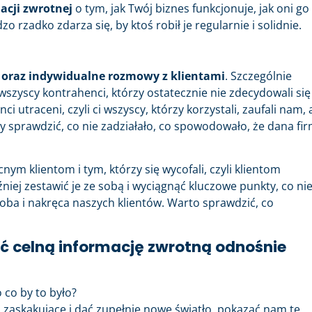
acji zwrotnej
o tym, jak Twój biznes funkcjonuje, jak oni go
o rzadko zdarza się, by ktoś robił je regularnie i solidnie.
 oraz indywidualne rozmowy z klientami
. Szczególnie
i wszyscy kontrahenci, którzy ostatecznie nie zdecydowali się
 utraceni, czyli ci wszyscy, którzy korzystali, zaufali nam, a
y sprawdzić, co nie zadziałało, co spowodowało, że dana fi
ym klientom i tym, którzy się wycofali, czyli klientom
niej zestawić je ze sobą i wyciągnąć kluczowe punkty, co ni
doba i nakręca naszych klientów. Warto sprawdzić, co
ać celną informację zwrotną odnośnie
o co by to było?
 zaskakujące i dać zupełnie nowe światło, pokazać nam te