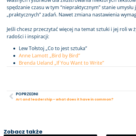
własnych rysunków dla zilustrowania niektórych tekstów.
spędzanie czasu w tym “niepraktycznym” stanie umysłu je
„praktycznych” zadań. Nawet zmiana nastawienia wymaga
Jeśli chcesz przeczytać więcej na temat sztuki i jej roli w
radości i inspiracji:
Lew Tołstoj „Co to jest sztuka”
Anne Lamott „Bird by Bird”
Brenda Ueland „If You Want to Write”
POPRZEDNI
Art and leadership – what does it have in common?
Zobacz także