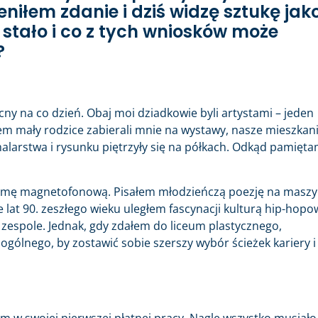
niłem zdanie i dziś widzę sztukę jak
ę stało i co z tych wniosków może
?
y na co dzień. Obaj moi dziadkowie byli artystami – jeden
łem mały rodzice zabierali mnie na wystawy, nasze mieszkan
larstwa i rysunku piętrzyły się na półkach. Odkąd pamięt
taśmę magnetofonową. Pisałem młodzieńczą poezję na maszy
 lat 90. zeszłego wieku uległem fascynacji kulturą hip-hopo
m zespole. Jednak, gdy zdałem do liceum plastycznego,
gólnego, by zostawić sobie szerszy wybór ścieżek kariery i
m w swojej pierwszej płatnej pracy. Nagle wszystko musiało