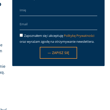
o
Zapoznałem się i akceptuję
Politykę Prywatności
oraz wyrażam zgodę na otrzymywanie newslettera.
ie
am
— ZAPISZ SIĘ
nie
wą.
 być