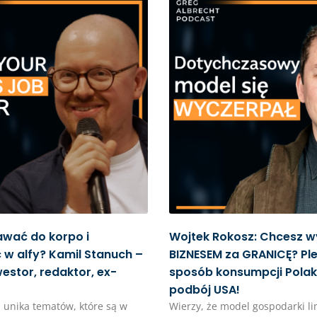
awać do korpo i
Wojtek Rokosz: Chcesz w
w alfy? Kamil Stanuch –
BIZNESEM za GRANICĘ? Ple
westor, redaktor, ex-
sposób konsumpcji Polak
podbój USA!
 i unika tematów, które są w
Wierzy, że model gospodarki li