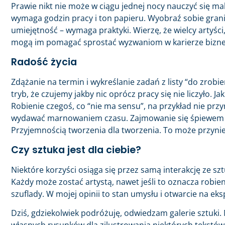
Prawie nikt nie może w ciągu jednej nocy nauczyć się m
wymaga godzin pracy i ton papieru. Wyobraź sobie granie
umiejętność – wymaga praktyki. Wierzę, że wielcy artyści
mogą im pomagać sprostać wyzwaniom w karierze bizne
Radość życia
Zdążanie na termin i wykreślanie zadań z listy “do zrob
tryb, że czujemy jakby nic oprócz pracy się nie liczyło
Robienie czegoś, co “nie ma sensu”, na przykład nie przy
wydawać marnowaniem czasu. Zajmowanie się śpiewem a
Przyjemnością tworzenia dla tworzenia. To może przyn
Czy sztuka jest dla ciebie?
Niektóre korzyści osiąga się przez samą interakcję ze sz
Każdy może zostać artystą, nawet jeśli to oznacza robie
szuflady. W mojej opinii to stan umysłu i otwarcie na ek
Dziś, gdziekolwiek podróżuję, odwiedzam galerie sztuki. 