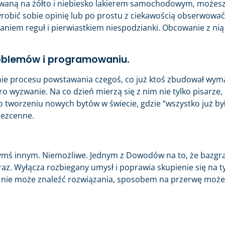
alowaną na żółto i niebiesko lakierem samochodowym, możesz
 wyrobić sobie opinię lub po prostu z ciekawością obserwować
amaniem reguł i pierwiastkiem niespodzianki. Obcowanie z nią
oblemów i programowaniu.
zenie procesu powstawania czegoś, co już ktoś zbudował wy
o wyzwanie. Na co dzień mierzą się z nim nie tylko pisarze, 
 o tworzeniu nowych bytów w świecie, gdzie “wszystko już był
bezcenne.
czymś innym. Niemożliwe. Jednym z Dowodów na to, że bazgr
eraz. Wyłącza rozbiegany umysł i poprawia skupienie się na t
 i nie może znaleźć rozwiązania, sposobem na przerwę może