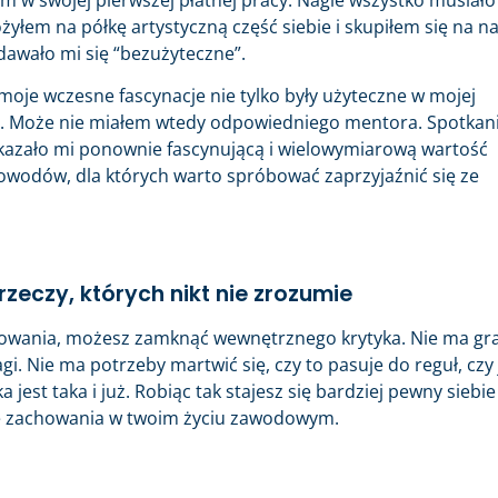
żyłem na półkę artystyczną część siebie i skupiłem się na n
ydawało mi się “bezużyteczne”.
 moje wczesne fascynacje nie tylko były użyteczne w mojej
wne. Może nie miałem wtedy odpowiedniego mentora. Spotkan
kazało mi ponownie fascynującą i wielowymiarową wartość
powodów, dla których warto spróbować zaprzyjaźnić się ze
eczy, których nikt nie zrozumie
ikowania, możesz zamknąć wewnętrznego krytyka. Nie ma gr
. Nie ma potrzeby martwić się, czy to pasuje do reguł, czy 
 jest taka i już. Robiąc tak stajesz się bardziej pewny siebie 
rce zachowania w twoim życiu zawodowym.