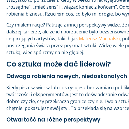
„rozsądne”, „mieć sens” i „wiązać koniec z końcem”. Odło
robienia biznesu. Rzuciłem coś, co było mi drogie, bo w
Czy miałem rację? Patrząc z innej perspektywy widzę, że
dalszej karierze, ale że ich porzucenie było bezsenso
inspirujących artystów, takich jak
Mateusz Machalski
, po
postrzegania świata przez pryzmat sztuki. Widzę wiele 
sztuką, więc spójrzmy na nie głębiej.
Co sztuka może dać liderowi?
Odwaga robienia nowych, niedoskonałych rz
Kiedy piszesz wiersz lub coś rysujesz bez zamiaru publ
twórczości i eksperymentów. Jest to doświadczanie odwagi
dobre czy złe, czy przekracza granice czy nie. Twoja sztuka
chętniej pokazujesz swój styl. To przekłada się na wzo
Otwartość na różne perspektywy