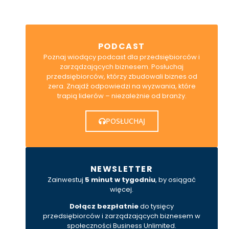
PODCAST
Poznaj wiodący podcast dla przedsiębiorców i
zarządzających biznesem. Posłuchaj
przedsiębiorców, którzy zbudowali biznes od
zera. Znajdź odpowiedzi na wyzwania, które
trapią liderów – niezależnie od branży.
POSŁUCHAJ
NEWSLETTER
Zainwestuj
5 minut w tygodniu
, by osiągać
więcej.
Dołącz bezpłatnie
do tysięcy
przedsiębiorców i zarządzających biznesem w
społeczności Business Unlimited.