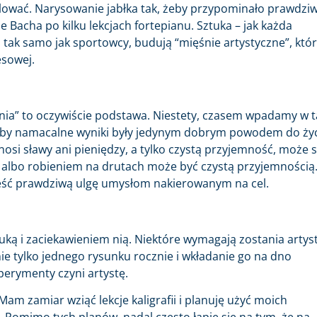
alować. Narysowanie jabłka tak, żeby przypominało prawdziw
 Bacha po kilku lekcjach fortepianu. Sztuka – jak każda
, tak samo jak sportowcy, budują “mięśnie artystyczne”, któ
sowej.
ienia” to oczywiście podstawa. Niestety, czasem wpadamy w t
. Jakby namacalne wyniki były jedynym dobrym powodem do życ
nosi sławy ani pieniędzy, a tylko czystą przyjemność, może s
lbo robieniem na drutach może być czystą przyjemnością
ieść prawdziwą ulgę umysłom nakierowanym na cel.
tuką i zaciekawieniem nią. Niektóre wymagają zostania artyst
nie tylko jednego rysunku rocznie i wkładanie go na dno
sperymenty czyni artystę.
Mam zamiar wziąć lekcje kaligrafii i planuję użyć moich