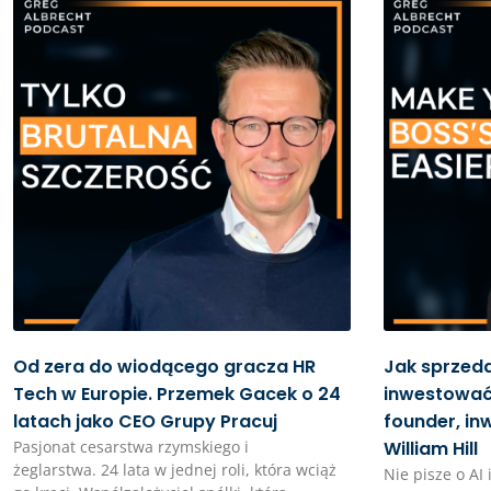
Od zera do wiodącego gracza HR
Jak sprzed
Tech w Europie. Przemek Gacek o 24
inwestować 
latach jako CEO Grupy Pracuj
founder, in
Pasjonat cesarstwa rzymskiego i
William Hill
żeglarstwa. 24 lata w jednej roli, która wciąż
Nie pisze o AI