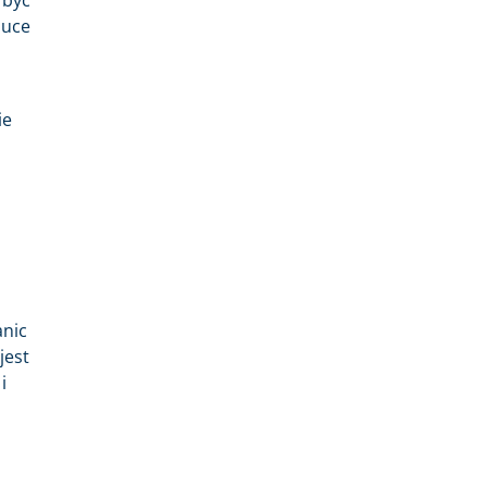
auce
ie
anic
jest
i