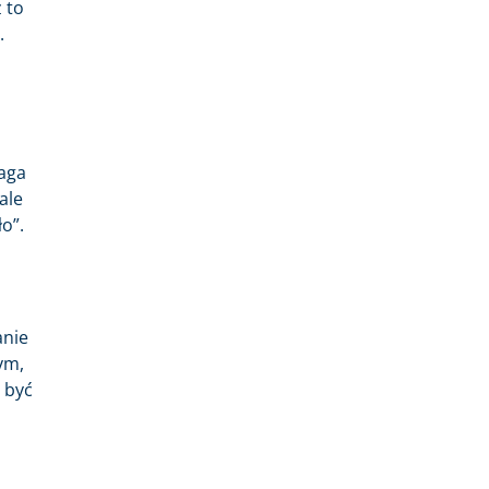
 to
.
maga
ale
o”.
anie
ym,
 być