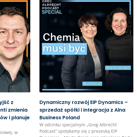
yjść z
Dynamiczny rozwój EIP Dynamics –
nti zmienia
sprzedaż spółki i integracja z Alna
ów i planuje
Business Poland
W odcinku specjalnym „Greg Albrecht
Podcast” spotykamy się z prezeską EIP
niowej, w