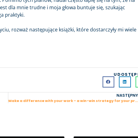
 Pomimo tych planów, nadal często łapię się na tym, że na
st dla mnie trudne i moja głowa buntuje się, szukając
 praktyki.
 życiu, rozważ następujące książki, które dostarczyły mi wiele
UDOSTĘP
NASTĘPNY
Make a difference with your work – a win-win strategy for your professional life