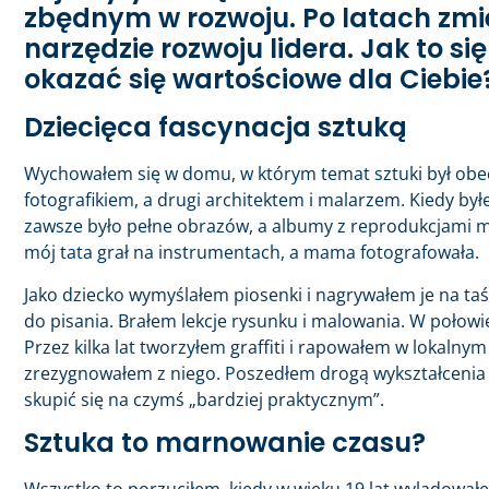
zbędnym w rozwoju. Po latach zmie
narzędzie rozwoju lidera. Jak to si
okazać się wartościowe dla Ciebie
Dziecięca fascynacja sztuką
Wychowałem się w domu, w którym temat sztuki był obecn
fotografikiem, a drugi architektem i malarzem. Kiedy by
zawsze było pełne obrazów, a albumy z reprodukcjami ma
mój tata grał na instrumentach, a mama fotografowała.
Jako dziecko wymyślałem piosenki i nagrywałem je na 
do pisania. Brałem lekcje rysunku i malowania. W połowie
Przez kilka lat tworzyłem graffiti i rapowałem w lokalny
zrezygnowałem z niego. Poszedłem drogą wykształcenia o
skupić się na czymś „bardziej praktycznym”.
Sztuka to marnowanie czasu?
Wszystko to porzuciłem, kiedy w wieku 19 lat wylądowałe