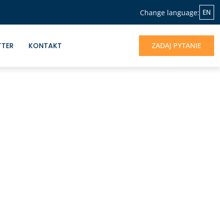
EN
Change language:
TTER
KONTAKT
ZADAJ PYTANIE
NASZA OFERTA
Jeśli chcesz skorzystać z doświadczenia
Albrecht&Partners, otrzymać profesjonalne
wsparcie dla rozwoju Twojego biznesu -
jesteśmy do dyspozycji.
UMÓW SIĘ NA ROZMOWĘ