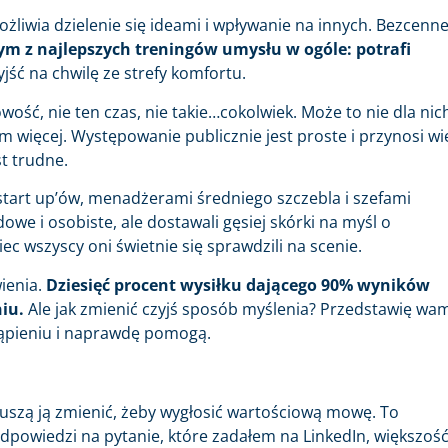
liwia dzielenie się ideami i wpływanie na innych. Bezcenne
ym z najlepszych treningów umysłu w ogóle: potrafi
jść na chwilę ze strefy komfortu.
ość, nie ten czas, nie takie…cokolwiek. Może to nie dla nic
em więcej. Występowanie publicznie jest proste i przynosi wi
st trudne.
art up’ów, menadżerami średniego szczebla i szefami
owe i osobiste, ale dostawali gęsiej skórki na myśl o
c wszyscy oni świetnie się sprawdzili na scenie.
ienia.
Dziesięć procent wysiłku dającego 90% wyników
iu.
Ale jak zmienić czyjś sposób myślenia? Przedstawię wa
tąpieniu i naprawdę pomogą.
uszą ją zmienić, żeby wygłosić wartościową mowę. To
 odpowiedzi na pytanie, które zadałem na LinkedIn, większoś