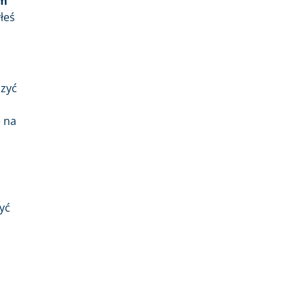
im
łeś
czyć
ę na
yć