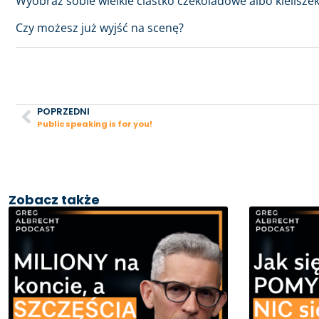
Wyobraź sobie wielkie ciastko czekoladowe albo kielisze
Czy możesz już wyjść na scenę?
POPRZEDNI
Public speaking is for you!
Zobacz także