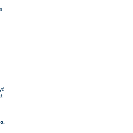
a
yć
oś
o.