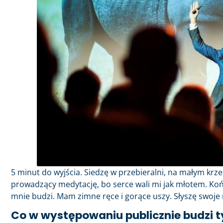
5 minut do wyjścia. Siedzę w przebieralni, na małym krz
prowadzący medytację, bo serce wali mi jak młotem. Ko
mnie budzi. Mam zimne ręce i gorące uszy. Słyszę swoje
Co w występowaniu publicznie budzi t