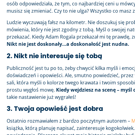
osób odpowiedziała, że tym, co najbardziej ceni u mówcy
musisz się zmieniać. Czy to nie ulga? Wszystko co masz z
Ludzie wyczuwają fałsz na kilometr. Nie doszukuj się pr
mówienia, który nie jest zgodny z tobą. Myśl o swojej na
przekazać. Kiedy Adam Rogala przekazał mi tę prawdę, z
Nikt nie jest doskonały…a doskonałość jest nudna.
2. Nikt nie interesuje się tobą
Publiczność jest tu po to, żeby chwycić kilka myśli i emo
doświadczeń i opowieści. Ale, smutno powiedzieć, przez 
sali, która myśli o kolorze twego krawata i twoim sposob
prostu wygłoś mowę.
Kiedy wejdziesz na scenę – myśl 
takie nastawienie już wygrałeś!
3. Twoja opowieść jest dobra
Ostatnio rozmawiałem z bardzo poczytnym autorem –
M
książka, którą planuję napisać, zainteresuje kogokolwiek