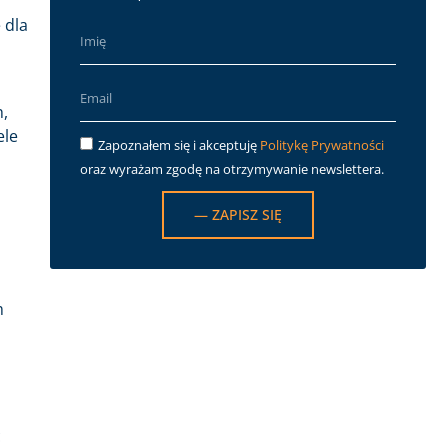
 dla
h,
ele
Zapoznałem się i akceptuję
Politykę Prywatności
oraz wyrażam zgodę na otrzymywanie newslettera.
— ZAPISZ SIĘ
m
ć