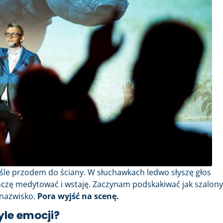
eśle przodem do ściany. W słuchawkach ledwo słyszę głos
ńczę medytować i wstaję. Zaczynam podskakiwać jak szalony
 nazwisko.
Pora wyjść na scenę.
yle emocji?