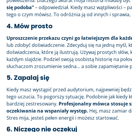
powiedzenia. Dlaczego akurat moja historia miałaby by
się podoba”
– odpowiedział. Kiedy masz wątpliwości – pa
tego o czym mówisz. To odróżnia ją od innych i sprawia, 
4. Mów prosto
Uproszczenie przekazu czyni go łatwiejszym dla każd
lub zdobyć doświadczenie. Zdecyduj się na jedną myśl, 
doświadczenia, które ją ilustrują. Używaj prostych słów
każdym slajdzie. Podziel swoją osobistą historię na poł
słuchaczom zrozumienie sedna… a sobie zapamiętanie pr
5. Zapalaj się
Kiedy masz wystąpić przed audytorium, najpewniej będz
tego uczucia. To pogorszy sytuację. Podobnie jak kiedy k
bardziej zestresowany.
Profesjonalny mówca stosuje sz
oczekiwania na wspaniały występ.
Hej, masz zamiar d
Stres mija, jesteś pełen energii i możesz startować.
6. Niczego nie oczekuj