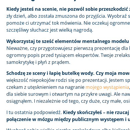
Kiedy jesteś na scenie, nie pozwól sobie przeszkodz
zły dzień, albo została zmuszona do przyjścia. Wyobraź s
pomoże ci utrzymać tok mówienia. Nie oczekuj ogromne
szczęśliwy słuchacz jest wielką nagrodą.
Wykorzystaj te sześć elementów mentalnego modelu 
Nieważne, czy przygotowujesz pierwszą prezentację dla k
ogromny popis przed tysiącem ekspertów. Twoje zrelaks
samokrytykę i płyń z prądem.
Schodzę ze sceny i łapię butelkę wody. Czy moja mo
większość niepokojów rodzi się po prezentacji. Jestem sp
czekam z utęsknieniem na nagranie
mojego wystąpienia
dla siebie surowym i otwartym na przykre uwagi. Ale naw
osiągnąłem. I niezależnie od tego, czy duże, czy małe, os
I tu ostatnia podpowiedź.
Kiedy skończyłeś – nie rzuca
połączenie w mózgu między publicznym występem i up