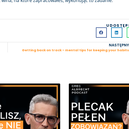
k wina, na które zapracowałeś, wykonując to zadanie.
UDOSTĘP
NASTĘPNY
Getting back on track – mental tips for keeping your habits