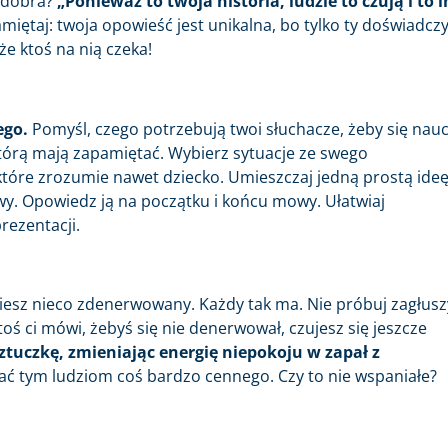
ć dobra?
„Ponieważ to twoja historia, ludzie to czują i to 
miętaj: twoja opowieść jest unikalna, bo tylko ty doświadczy
że ktoś na nią czeka!
ego.
Pomyśl, czego potrzebują twoi słuchacze, żeby się nau
którą mają zapamiętać. Wybierz sytuacje ze swego
, które zrozumie nawet dziecko. Umieszczaj jedną prostą ide
owy. Opowiedz ją na początku i końcu mowy. Ułatwiaj
ezentacji.
iesz nieco zdenerwowany. Każdy tak ma. Nie próbuj zagłusz
toś ci mówi, żebyś się nie denerwował, czujesz się jeszcze
tuczkę, zmieniając energię niepokoju w zapał z
ać tym ludziom coś bardzo cennego. Czy to nie wspaniałe?