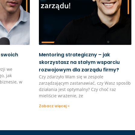
 swoich
Mentoring strategiczny – jak
skorzystasz na stałym wsparciu
zji we
rozwojowym dla zarządu firmy?
o, jak
Czy zdarzyło Wam się w zespole
biznesie, w
zarządzającym zastanawiać, czy Wasz sposób
działania jest optymalny? Czy choć raz
mieliście wrażenie, że
Zobacz więcej »