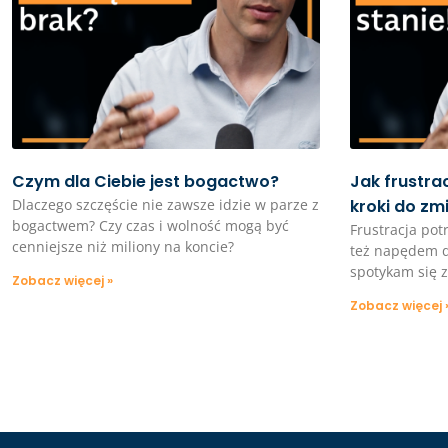
Czym dla Ciebie jest bogactwo?
Jak frustra
Dlaczego szczęście nie zawsze idzie w parze z
kroki do zm
bogactwem? Czy czas i wolność mogą być
Frustracja pot
cenniejsze niż miliony na koncie?
też napędem do
spotykam się z
Zobacz więcej »
Zobacz więcej 