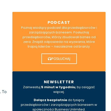
PODCAST
Poznaj wiodący podcast dla przedsiębiorców i
zarządzających biznesem. Posłuchaj
przedsiębiorców, którzy zbudowali biznes od
zera. Znajdź odpowiedzi na wyzwania, które
trapią liderów – niezależnie od branży.
POSŁUCHAJ
NEWSLETTER
Zainwestuj
5 minut w tygodniu
, by osiągać
. To
więcej.
Dołącz bezpłatnie
do tysięcy
przedsiębiorców i zarządzających biznesem w
społeczności Business Unlimited.