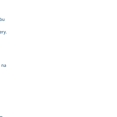
obu
ery.
ą na