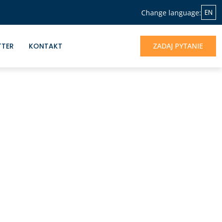
EN
Change language:
TTER
KONTAKT
ZADAJ PYTANIE
NASZA OFERTA
Jeśli chcesz skorzystać z doświadczenia
Albrecht&Partners, otrzymać profesjonalne
wsparcie dla rozwoju Twojego biznesu -
jesteśmy do dyspozycji.
UMÓW SIĘ NA ROZMOWĘ