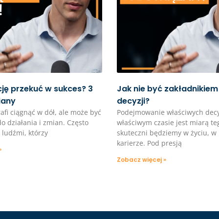
cję przekuć w sukces? 3
Jak nie być zakładnikiem
iany
decyzji?
rafi ciągnąć w dół, ale może być
Podejmowanie właściwych decy
 działania i zmian. Często
właściwym czasie jest miarą teg
 ludźmi, którzy
skuteczni będziemy w życiu, w 
karierze. Pod presją
»
Zobacz więcej »