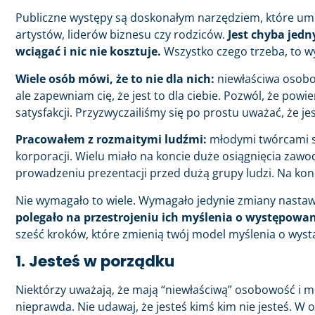
Publiczne występy są doskonałym narzędziem, które umoż
artystów, liderów biznesu czy rodziców.
Jest chyba jedn
wciągać i nic nie kosztuje.
Wszystko czego trzeba, to wy
Wiele osób mówi, że to nie dla nich:
niewłaściwa osobow
ale zapewniam cię, że jest to dla ciebie. Pozwól, że powi
satysfakcji. Przyzwyczailiśmy się po prostu uważać, że je
Pracowałem z rozmaitymi ludźmi:
młodymi twórcami st
korporacji. Wielu miało na koncie duże osiągnięcia zawod
prowadzeniu prezentacji przed dużą grupy ludzi. Na konie
Nie wymagało to wiele. Wymagało jedynie zmiany nastaw
polegało na przestrojeniu ich myślenia o występowan
sześć kroków, które zmienią twój model myślenia o wys
1. Jesteś w porządku
Niektórzy uważają, że mają “niewłaściwą” osobowość i m
nieprawda. Nie udawaj, że jesteś kimś kim nie jesteś. W