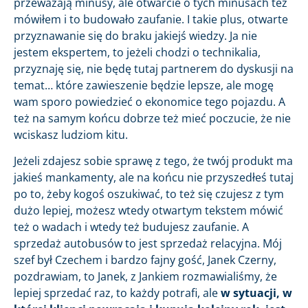
przeważają minusy, ale otwarcie o tych minusach też
mówiłem i to budowało zaufanie. I takie plus, otwarte
przyznawanie się do braku jakiejś wiedzy. Ja nie
jestem ekspertem, to jeżeli chodzi o technikalia,
przyznaję się, nie będę tutaj partnerem do dyskusji na
temat… które zawieszenie będzie lepsze, ale mogę
wam sporo powiedzieć o ekonomice tego pojazdu. A
też na samym końcu dobrze też mieć poczucie, że nie
wciskasz ludziom kitu.
Jeżeli zdajesz sobie sprawę z tego, że twój produkt ma
jakieś mankamenty, ale na końcu nie przyszedłeś tutaj
po to, żeby kogoś oszukiwać, to też się czujesz z tym
dużo lepiej, możesz wtedy otwartym tekstem mówić
też o wadach i wtedy też budujesz zaufanie. A
sprzedaż autobusów to jest sprzedaż relacyjna. Mój
szef był Czechem i bardzo fajny gość, Janek Czerny,
pozdrawiam, to Janek, z Jankiem rozmawialiśmy, że
lepiej sprzedać raz, to każdy potrafi, ale
w sytuacji, w