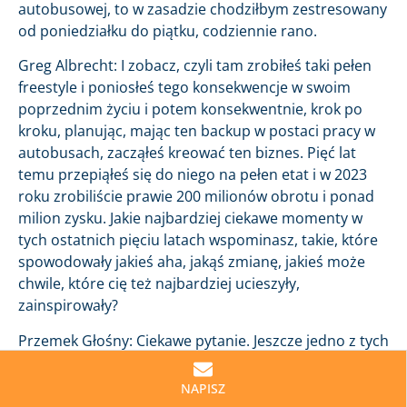
autobusowej, to w zasadzie chodziłbym zestresowany
od poniedziałku do piątku, codziennie rano.
Greg Albrecht: I zobacz, czyli tam zrobiłeś taki pełen
freestyle i poniosłeś tego konsekwencje w swoim
poprzednim życiu i potem konsekwentnie, krok po
kroku, planując, mając ten backup w postaci pracy w
autobusach, zacząłeś kreować ten biznes. Pięć lat
temu przepiąłeś się do niego na pełen etat i w 2023
roku zrobiliście prawie 200 milionów obrotu i ponad
milion zysku. Jakie najbardziej ciekawe momenty w
tych ostatnich pięciu latach wspominasz, takie, które
spowodowały jakieś aha, jakąś zmianę, jakieś może
chwile, które cię też najbardziej ucieszyły,
zainspirowały?
Przemek Głośny: Ciekawe pytanie. Jeszcze jedno z tych
liczb. Tutaj ten milion złotych zysku zrobiliśmy trochę
przez przypadek, bo zysk ciągle nie jest jeszcze
NAPISZ
naszym celem, tylko dalszy rozwój firmy. Więc to