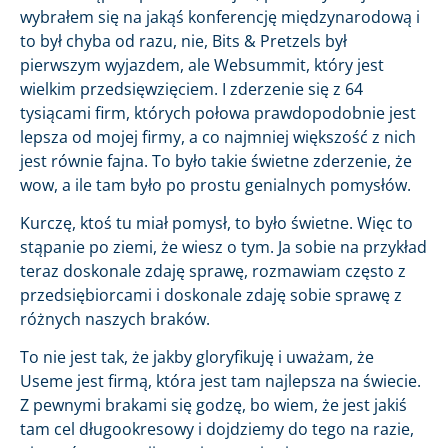
wybrałem się na jakąś konferencję międzynarodową i
to był chyba od razu, nie, Bits & Pretzels był
pierwszym wyjazdem, ale Websummit, który jest
wielkim przedsięwzięciem. I zderzenie się z 64
tysiącami firm, których połowa prawdopodobnie jest
lepsza od mojej firmy, a co najmniej większość z nich
jest równie fajna. To było takie świetne zderzenie, że
wow, a ile tam było po prostu genialnych pomysłów.
Kurczę, ktoś tu miał pomysł, to było świetne. Więc to
stąpanie po ziemi, że wiesz o tym. Ja sobie na przykład
teraz doskonale zdaję sprawę, rozmawiam często z
przedsiębiorcami i doskonale zdaję sobie sprawę z
różnych naszych braków.
To nie jest tak, że jakby gloryfikuję i uważam, że
Useme jest firmą, która jest tam najlepsza na świecie.
Z pewnymi brakami się godzę, bo wiem, że jest jakiś
tam cel długookresowy i dojdziemy do tego na razie,