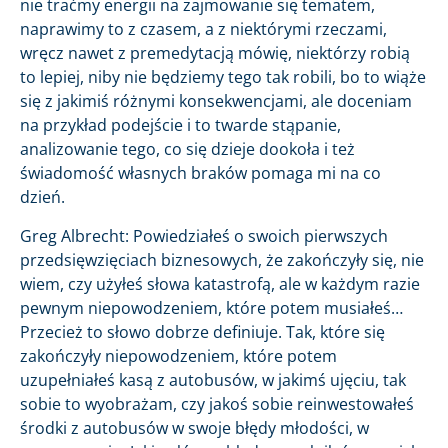
nie traćmy energii na zajmowanie się tematem,
naprawimy to z czasem, a z niektórymi rzeczami,
wręcz nawet z premedytacją mówię, niektórzy robią
to lepiej, niby nie będziemy tego tak robili, bo to wiąże
się z jakimiś różnymi konsekwencjami, ale doceniam
na przykład podejście i to twarde stąpanie,
analizowanie tego, co się dzieje dookoła i też
świadomość własnych braków pomaga mi na co
dzień.
Greg Albrecht: Powiedziałeś o swoich pierwszych
przedsięwzięciach biznesowych, że zakończyły się, nie
wiem, czy użyłeś słowa katastrofą, ale w każdym razie
pewnym niepowodzeniem, które potem musiałeś…
Przecież to słowo dobrze definiuje. Tak, które się
zakończyły niepowodzeniem, które potem
uzupełniałeś kasą z autobusów, w jakimś ujęciu, tak
sobie to wyobrażam, czy jakoś sobie reinwestowałeś
środki z autobusów w swoje błędy młodości, w