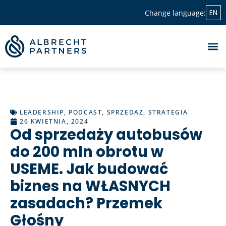
EN
Change language:
LEADERSHIP
,
PODCAST
,
SPRZEDAŻ
,
STRATEGIA
26 KWIETNIA, 2024
Od sprzedaży autobusów
do 200 mln obrotu w
USEME. Jak budować
biznes na WŁASNYCH
zasadach? Przemek
Głośny