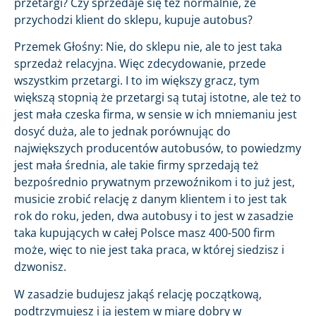
przetargi? Czy sprzedaje się też normalnie, że
przychodzi klient do sklepu, kupuje autobus?
Przemek Głośny: Nie, do sklepu nie, ale to jest taka
sprzedaż relacyjna. Więc zdecydowanie, przede
wszystkim przetargi. I to im większy gracz, tym
większą stopnią że przetargi są tutaj istotne, ale też to
jest mała czeska firma, w sensie w ich mniemaniu jest
dosyć duża, ale to jednak porównując do
największych producentów autobusów, to powiedzmy
jest mała średnia, ale takie firmy sprzedają też
bezpośrednio prywatnym przewoźnikom i to już jest,
musicie zrobić relację z danym klientem i to jest tak
rok do roku, jeden, dwa autobusy i to jest w zasadzie
taka kupujących w całej Polsce masz 400-500 firm
może, więc to nie jest taka praca, w której siedzisz i
dzwonisz.
W zasadzie budujesz jakąś relację początkową,
podtrzymujesz i ja jestem w miarę dobry w