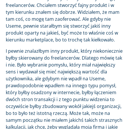
freelancerów. Chciałem stworzyć fajny produkt i w
tym kierunku znałem się dobrze. Widziałem, że mam
tam coś, co mogę tam zaoferować. Ale gdyby nie
Useme, pewnie starałbym się stworzyć jakiś inny
produkt oparty na jakieś, być może to właśnie coś w
kierunku marketplace, bo to trochę tak kiełkowało.
I pewnie znalazłbym inny produkt, który niekoniecznie
byłby skierowany do freelancerów. Dlatego mówię tak
i nie. Było wybranie pomysłu, który miał największy
sens i wydawał się mieć największą wartość dla
użytkownika, ale gdybym nie wpadł na Useme,
prawdopodobnie wpadłem na innego typu pomysł,
który byłby osadzony w internecie, byłby łączeniem
dwóch stron transakcji i z tego punktu widzenia to
oczywiście byłby zbudowany wokół jakiejś organizacji,
bo to było też istotną rzeczą. Może tak, może na
samym początku nie miałem jakichś takich strasznych
kalkulacji, jak chcę, żeby wyglądała moja firma i jakie