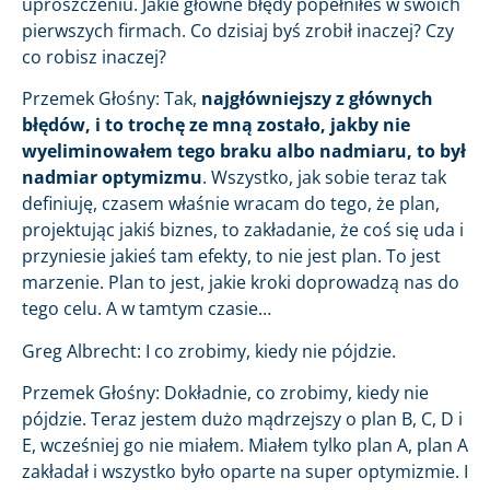
uproszczeniu. Jakie główne błędy popełniłeś w swoich
pierwszych firmach. Co dzisiaj byś zrobił inaczej? Czy
co robisz inaczej?
Przemek Głośny: Tak,
najgłówniejszy z głównych
błędów, i to trochę ze mną zostało, jakby nie
wyeliminowałem tego braku albo nadmiaru, to był
nadmiar optymizmu
. Wszystko, jak sobie teraz tak
definiuję, czasem właśnie wracam do tego, że plan,
projektując jakiś biznes, to zakładanie, że coś się uda i
przyniesie jakieś tam efekty, to nie jest plan. To jest
marzenie. Plan to jest, jakie kroki doprowadzą nas do
tego celu. A w tamtym czasie…
Greg Albrecht: I co zrobimy, kiedy nie pójdzie.
Przemek Głośny: Dokładnie, co zrobimy, kiedy nie
pójdzie. Teraz jestem dużo mądrzejszy o plan B, C, D i
E, wcześniej go nie miałem. Miałem tylko plan A, plan A
zakładał i wszystko było oparte na super optymizmie. I