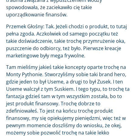
trauma związana z wypuszczeniem wodzy
spowodowała, że zaciekawiło cię takie
uporządkowanie finansów.
Przemek Głośny: Tak. Jeżeli chodzi o produkt, to tutaj
pełna zgoda. Aczkolwiek od samego początku też
takie doświadczenie, takie trochę przymrużenie oka,
puszczenie do odbiorcy, też było. Pierwsze kreacje
marketingowe były mega frywolne.
Tam mieliśmy jakieś takie koncepty oparte trochę na
Monty Pythonie. Stworzyliśmy sobie taki brand hero,
gdzie jeden to był Useme, a drugi to był Zusek. I ten
Useme walczył z tym Suskiem. I tego typu, to trochę ta
fantazja gdzieś tam w tym wszystkim została, bo to
jest produkt finansowy. Trochę dobrze to
zdefiniowałeś. To jest na końcu trochę produkt
finansowy, my się opiekujemy pieniędzmi, więc też w
pewnym momencie doszliśmy do wniosku, że okej,
możemy sobie pozwolić trochę na takie lekko