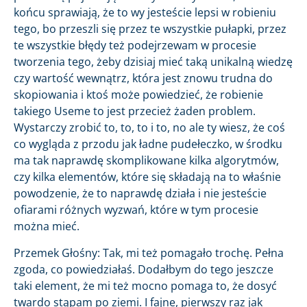
końcu sprawiają, że to wy jesteście lepsi w robieniu
tego, bo przeszli się przez te wszystkie pułapki, przez
te wszystkie błędy też podejrzewam w procesie
tworzenia tego, żeby dzisiaj mieć taką unikalną wiedzę
czy wartość wewnątrz, która jest znowu trudna do
skopiowania i ktoś może powiedzieć, że robienie
takiego Useme to jest przecież żaden problem.
Wystarczy zrobić to, to, to i to, no ale ty wiesz, że coś
co wygląda z przodu jak ładne pudełeczko, w środku
ma tak naprawdę skomplikowane kilka algorytmów,
czy kilka elementów, które się składają na to właśnie
powodzenie, że to naprawdę działa i nie jesteście
ofiarami różnych wyzwań, które w tym procesie
można mieć.
Przemek Głośny: Tak, mi też pomagało trochę. Pełna
zgoda, co powiedziałaś. Dodałbym do tego jeszcze
taki element, że mi też mocno pomaga to, że dosyć
twardo stąpam po ziemi. I fajne, pierwszy raz jak