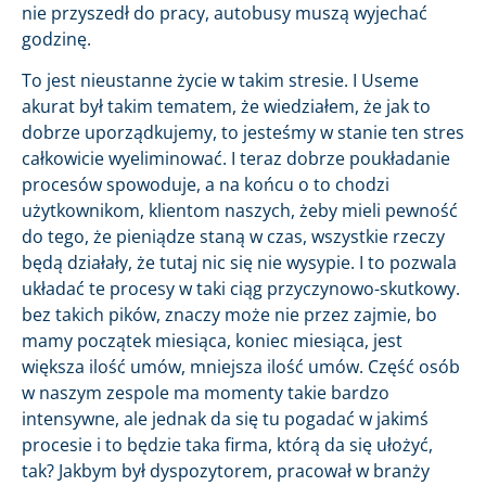
nie przyszedł do pracy, autobusy muszą wyjechać
godzinę.
To jest nieustanne życie w takim stresie. I Useme
akurat był takim tematem, że wiedziałem, że jak to
dobrze uporządkujemy, to jesteśmy w stanie ten stres
całkowicie wyeliminować. I teraz dobrze poukładanie
procesów spowoduje, a na końcu o to chodzi
użytkownikom, klientom naszych, żeby mieli pewność
do tego, że pieniądze staną w czas, wszystkie rzeczy
będą działały, że tutaj nic się nie wysypie. I to pozwala
układać te procesy w taki ciąg przyczynowo-skutkowy.
bez takich pików, znaczy może nie przez zajmie, bo
mamy początek miesiąca, koniec miesiąca, jest
większa ilość umów, mniejsza ilość umów. Część osób
w naszym zespole ma momenty takie bardzo
intensywne, ale jednak da się tu pogadać w jakimś
procesie i to będzie taka firma, którą da się ułożyć,
tak? Jakbym był dyspozytorem, pracował w branży