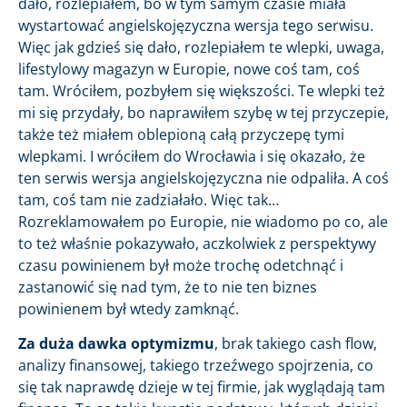
dało, rozlepiałem, bo w tym samym czasie miała
wystartować angielskojęzyczna wersja tego serwisu.
Więc jak gdzieś się dało, rozlepiałem te wlepki, uwaga,
lifestylowy magazyn w Europie, nowe coś tam, coś
tam. Wróciłem, pozbyłem się większości. Te wlepki też
mi się przydały, bo naprawiłem szybę w tej przyczepie,
także też miałem oblepioną całą przyczepę tymi
wlepkami. I wróciłem do Wrocławia i się okazało, że
ten serwis wersja angielskojęzyczna nie odpaliła. A coś
tam, coś tam nie zadziałało. Więc tak…
Rozreklamowałem po Europie, nie wiadomo po co, ale
to też właśnie pokazywało, aczkolwiek z perspektywy
czasu powinienem był może trochę odetchnąć i
zastanowić się nad tym, że to nie ten biznes
powinienem był wtedy zamknąć.
Za duża dawka optymizmu
, brak takiego cash flow,
analizy finansowej, takiego trzeźwego spojrzenia, co
się tak naprawdę dzieje w tej firmie, jak wyglądają tam