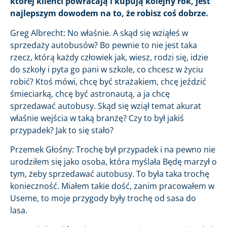
której klienci powracają i kupują kolejny rok, jest
najlepszym dowodem na to, że robisz coś dobrze.
Greg Albrecht: No właśnie. A skąd się wziąłeś w
sprzedaży autobusów? Bo pewnie to nie jest taka
rzecz, którą każdy człowiek jak, wiesz, rodzi się, idzie
do szkoły i pyta go pani w szkole, co chcesz w życiu
robić? Ktoś mówi, chcę być strażakiem, chcę jeździć
śmieciarką, chcę być astronautą, a ja chcę
sprzedawać autobusy. Skąd się wziął temat akurat
właśnie wejścia w taką branżę? Czy to był jakiś
przypadek? Jak to się stało?
Przemek Głośny: Trochę był przypadek i na pewno nie
urodziłem się jako osoba, która myślała Będę marzył o
tym, żeby sprzedawać autobusy. To była taka trochę
konieczność. Miałem takie dość, zanim pracowałem w
Useme, to moje przygody były trochę od sasa do
lasa.