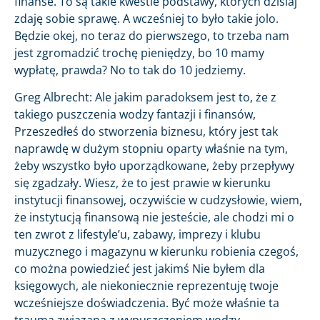
finanse. To są takie kwestie podstawy, których dzisiaj
zdaję sobie sprawę. A wcześniej to było takie jolo.
Będzie okej, no teraz do pierwszego, to trzeba nam
jest zgromadzić trochę pieniędzy, bo 10 mamy
wypłatę, prawda? No to tak do 10 jedziemy.
Greg Albrecht: Ale jakim paradoksem jest to, że z
takiego puszczenia wodzy fantazji i finansów,
Przeszedłeś do stworzenia biznesu, który jest tak
naprawdę w dużym stopniu oparty właśnie na tym,
żeby wszystko było uporządkowane, żeby przepływy
się zgadzały. Wiesz, że to jest prawie w kierunku
instytucji finansowej, oczywiście w cudzysłowie, wiem,
że instytucją finansową nie jesteście, ale chodzi mi o
ten zwrot z lifestyle’u, zabawy, imprezy i klubu
muzycznego i magazynu w kierunku robienia czegoś,
co można powiedzieć jest jakimś Nie byłem dla
księgowych, ale niekoniecznie reprezentuję twoje
wcześniejsze doświadczenia. Być może właśnie ta