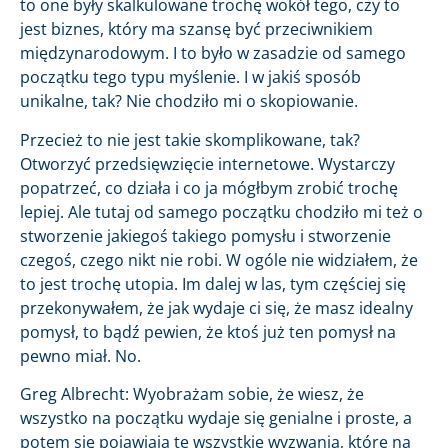
to one były skalkulowane trochę wokół tego, czy to
jest biznes, który ma szansę być przeciwnikiem
międzynarodowym. I to było w zasadzie od samego
początku tego typu myślenie. I w jakiś sposób
unikalne, tak? Nie chodziło mi o skopiowanie.
Przecież to nie jest takie skomplikowane, tak?
Otworzyć przedsięwzięcie internetowe. Wystarczy
popatrzeć, co działa i co ja mógłbym zrobić trochę
lepiej. Ale tutaj od samego początku chodziło mi też o
stworzenie jakiegoś takiego pomysłu i stworzenie
czegoś, czego nikt nie robi. W ogóle nie widziałem, że
to jest trochę utopia. Im dalej w las, tym częściej się
przekonywałem, że jak wydaje ci się, że masz idealny
pomysł, to bądź pewien, że ktoś już ten pomysł na
pewno miał. No.
Greg Albrecht: Wyobrażam sobie, że wiesz, że
wszystko na początku wydaje się genialne i proste, a
potem się pojawiają te wszystkie wyzwania, które na