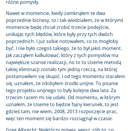
różne pomysły.
Nawet w momencie, kiedy zamknąłem te dwa
poprzednie biznesy, to i tak wiedziałem, że w którymś
momencie będę chciał zrobić trzecie podejście,
unikając tych błędów, które były przy tych dwóch
poprzednich. I już sobie notowałem, co to mogłoby
być. I nie było czegoś takiego, że to był jakiś moment.
Jak zacząłem kalkulować, który z tych pomysłów ma
największe szanse realizacji, no to to Useme metodą
takiej eliminacji zostało tym jedną rzeczą, na której
postanowiłem się skupić. I od tego momentu starałem
się, uznałem, że zdobyłem środki unijne. To pisanie
tego projektu unijnego to były kolejne dwa lata. Za
trzecim razem mi się udało. Od momentu, w którym
uznałem, że Useme to będzie fajny kierunek, to jest
gdzieś tam, nie wiem, 2008, 2013 rozpoczęcie prac,
więc ten moment się bardzo rozciągnął w czasie.
Greg Albrecht: Niektórzy mówią, wiesz, rób to, co