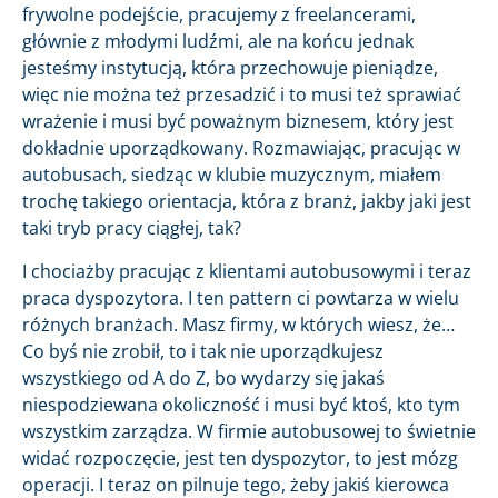
frywolne podejście, pracujemy z freelancerami,
głównie z młodymi ludźmi, ale na końcu jednak
jesteśmy instytucją, która przechowuje pieniądze,
więc nie można też przesadzić i to musi też sprawiać
wrażenie i musi być poważnym biznesem, który jest
dokładnie uporządkowany. Rozmawiając, pracując w
autobusach, siedząc w klubie muzycznym, miałem
trochę takiego orientacja, która z branż, jakby jaki jest
taki tryb pracy ciągłej, tak?
I chociażby pracując z klientami autobusowymi i teraz
praca dyspozytora. I ten pattern ci powtarza w wielu
różnych branżach. Masz firmy, w których wiesz, że…
Co byś nie zrobił, to i tak nie uporządkujesz
wszystkiego od A do Z, bo wydarzy się jakaś
niespodziewana okoliczność i musi być ktoś, kto tym
wszystkim zarządza. W firmie autobusowej to świetnie
widać rozpoczęcie, jest ten dyspozytor, to jest mózg
operacji. I teraz on pilnuje tego, żeby jakiś kierowca