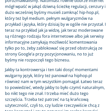
porozmawialiśmy. Natomiast równie dobrze internet
mógł wpaść w jakąś dziwną ścieżkę regulacji, cenzury i
dużo wcześniej byśmy musieli zamknąć hip-hop.pl,
który też był medium. pełnym wulgaryzmów na
przykład i języka, który dzisiaj by w ogóle nie przystał. I
teraz na przykład jak ja widzę, jak teraz moderowane
są różnego rodzaju fora internetowe albo jak serwisy
informacyjne zamykają możliwość komentowania
tylko po to, żeby zablokować się przed obstrukcją ze
strony Google’a przy pozycjonowaniu, no to już
byśmy nie rozpoczęli tego biznesu.
Jakby ta kontrowersja i ten taki dosyć momentami
wulgarny język, który też panował na hiphop.pl
również nam w tym wszystkim pomagał. Łatwo teraz
to powiedzieć, wtedy jakby to było czymś naturalnym,
bo nikt tego nie znał. I trzeba mieć dużo tego
szczęścia. Trzeba też patrzeć na tą krańcową
użyteczność, czyli to, czy ludzie rzeczywiście chcą z