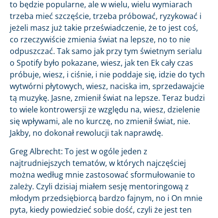
to będzie popularne, ale w wielu, wielu wymiarach
trzeba mieć szczęście, trzeba próbować, ryzykować i
jeżeli masz już takie przeświadczenie, że to jest coś,
co rzeczywiście zmienia świat na lepsze, no to nie
odpuszczać. Tak samo jak przy tym świetnym serialu
o Spotify było pokazane, wiesz, jak ten Ek cały czas
próbuje, wiesz, i ciśnie, i nie poddaje się, idzie do tych
wytwórni płytowych, wiesz, naciska im, sprzedawajcie
tą muzykę. Jasne, zmienił świat na lepsze. Teraz budzi
to wiele kontrowersji ze względu na, wiesz, dzielenie
się wpływami, ale no kurczę, no zmienił świat, nie.
Jakby, no dokonał rewolucji tak naprawdę.
Greg Albrecht: To jest w ogóle jeden z
najtrudniejszych tematów, w których najczęściej
można według mnie zastosować sformułowanie to
zależy. Czyli dzisiaj miałem sesję mentoringową z
młodym przedsiębiorcą bardzo fajnym, no i On mnie
pyta, kiedy powiedzieć sobie dość, czyli że jest ten