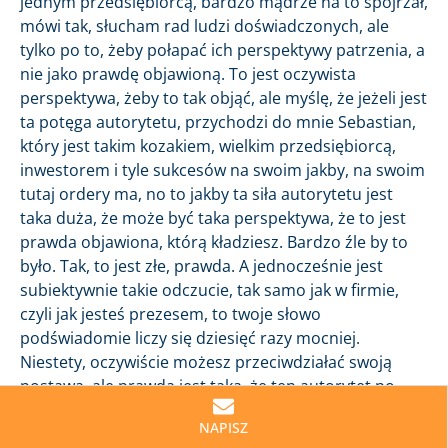
jednym przedsiębiorcą, bardzo mądrze na to spojrzał,
mówi tak, słucham rad ludzi doświadczonych, ale
tylko po to, żeby połapać ich perspektywy patrzenia, a
nie jako prawdę objawioną. To jest oczywista
perspektywa, żeby to tak objąć, ale myślę, że jeżeli jest
ta potęga autorytetu, przychodzi do mnie Sebastian,
który jest takim kozakiem, wielkim przedsiębiorcą,
inwestorem i tyle sukcesów na swoim jakby, na swoim
tutaj ordery ma, no to jakby ta siła autorytetu jest
taka duża, że może być taka perspektywa, że to jest
prawda objawiona, którą kładziesz. Bardzo źle by to
było. Tak, to jest złe, prawda. A jednocześnie jest
subiektywnie takie odczucie, tak samo jak w firmie,
czyli jak jesteś prezesem, to twoje słowo
podświadomie liczy się dziesięć razy mocniej.
Niestety, oczywiście możesz przeciwdziałać swoją
postawą, ale prawda jest taka, że ten autorytet po
prostu działa i to jest myślę, że ważna rzecz, żeby na
NAPISZ
nią zwrócić uwagę.