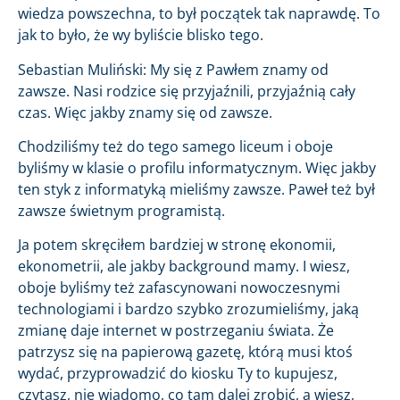
wiedza powszechna, to był początek tak naprawdę. To
jak to było, że wy byliście blisko tego.
Sebastian Muliński: My się z Pawłem znamy od
zawsze. Nasi rodzice się przyjaźnili, przyjaźnią cały
czas. Więc jakby znamy się od zawsze.
Chodziliśmy też do tego samego liceum i oboje
byliśmy w klasie o profilu informatycznym. Więc jakby
ten styk z informatyką mieliśmy zawsze. Paweł też był
zawsze świetnym programistą.
Ja potem skręciłem bardziej w stronę ekonomii,
ekonometrii, ale jakby background mamy. I wiesz,
oboje byliśmy też zafascynowani nowoczesnymi
technologiami i bardzo szybko zrozumieliśmy, jaką
zmianę daje internet w postrzeganiu świata. Że
patrzysz się na papierową gazetę, którą musi ktoś
wydać, przyprowadzić do kiosku Ty to kupujesz,
czytasz, nie wiadomo, co tam dalej zrobić, a wiesz,