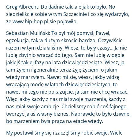
Greg Albrecht: Dokładnie tak, ale jak to było. No
siedzieliście sobie w tym Szczecinie i co się wydarzyło,
że www.hip-hop.pl się pojawiło.
Sebastian Muliński: To był mój pomysł, Paweł,
egzekucja, tak w dużym skrócie bardzo. Oczywiście
razem w tym działaliśmy. Wiesz, to były czasy… Ja nie
lubię zbytnio wracać do tego. Sam nie lubię w ogóle
jakiejś takiej fazy na lata dziewięćdziesiąte. Wiesz, ja
tam żyłem i generalnie teraz żyję życiem, o jakim
wtedy marzyłem. Nawet mi się, wiesz, jakby widzę
wracającą modę w latach dziewięćdziesiątych, to
nawet mi tego nie pokazujcie, ja tam nie chcę wracać.
Więc jakby każdy z nas miał swoje marzenia, każdy z
nas miał swoje ambicje. Chcieliśmy robić coś fajnego,
tworzyć jakiś własny biznes. Naprawdę to było dziwne,
bo marzeniem była praca na etacie wtedy.
My postawiliśmy się i zaczęliśmy robić swoje. Wiele