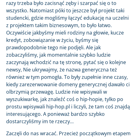
razy trzeba było zacisnąć zęby i szarpać się o to
wszystko. Natomiast póki to jeszcze był projekt taki
studencki, gdzie mogliśmy łączyć edukację na uczelni
z projektem takim biznesowym, to było łatwo.
Oczywiście jakbyśmy mieli rodziny na głowie, kucze
kredyt, zobowiązanie w życiu, byśmy się
prawdopodobnie tego nie podjęli. Ale jak
zobaczyliśmy, jak momentalnie szybko ludzie
zaczynają wchodzić na tę stronę, pytać się o kolejne
newsy, Nie ukrywajmy, że nazwa generyczna też
również w tym pomogła. To były zupełnie inne czasy,
kiedy zarezerwowanie domeny generycznej dawało ci
olbrzymią przewagę. Ludzie nie wpisywali w
wyszukiwarkę, jak znaleźć coś o hip-hopie, tylko po
prostu wpisywali hip-hop.pl i liczyli, że tam coś znajdą
interesującego. A ponieważ bardzo szybko
dostarczyliśmy im te rzeczy…
Zaczęli do nas wracać. Przecież początkowym etapem