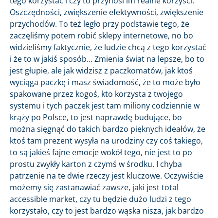
tego korzystać i czy to przynosi im realne korzyści.
Oszczędności, zwiększenie efektywności, zwiększenie
przychodów. To też legło przy podstawie tego, że
zaczęliśmy potem robić sklepy internetowe, no bo
widzieliśmy faktycznie, że ludzie chcą z tego korzystać
i że to w jakiś sposób… Zmienia świat na lepsze, bo to
jest głupie, ale jak widzisz z paczkomatów, jak ktoś
wyciąga paczkę i masz świadomość, że to może było
spakowane przez kogoś, kto korzysta z twojego
systemu i tych paczek jest tam miliony codziennie w
krąży po Polsce, to jest naprawdę budujące, bo
można sięgnąć do takich bardzo pięknych ideałów, że
ktoś tam prezent wysyła na urodziny czy coś takiego,
to są jakieś fajne emocje wokół tego, nie jest to po
prostu zwykły karton z czymś w środku. I chyba
patrzenie na te dwie rzeczy jest kluczowe. Oczywiście
możemy się zastanawiać zawsze, jaki jest total
accessible market, czy tu będzie dużo ludzi z tego
korzystało, czy to jest bardzo wąska nisza, jak bardzo