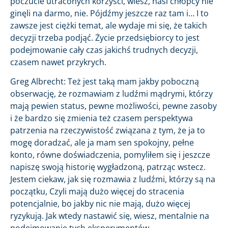
poczucie utraconych korzyści, wiesz, nasi chłopcy nie
ginęli na darmo, nie. Pójdźmy jeszcze raz tam i… I to
zawsze jest ciężki temat, ale wydaje mi się, że takich
decyzji trzeba podjąć. Życie przedsiębiorcy to jest
podejmowanie cały czas jakichś trudnych decyzji,
czasem nawet przykrych.
Greg Albrecht: Też jest taką mam jakby poboczną
obserwację, że rozmawiam z ludźmi mądrymi, którzy
mają pewien status, pewne możliwości, pewne zasoby
i że bardzo się zmienia też czasem perspektywa
patrzenia na rzeczywistość związana z tym, że ja to
mogę doradzać, ale ja mam sen spokojny, pełne
konto, równe doświadczenia, pomyliłem się i jeszcze
napiszę swoją historię wygładzoną, patrząc wstecz.
Jestem ciekaw, jak się rozmawia z ludźmi, którzy są na
początku, Czyli mają dużo więcej do stracenia
potencjalnie, bo jakby nic nie mają, dużo więcej
ryzykują. Jak wtedy nastawić się, wiesz, mentalnie na