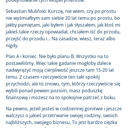
podejmowanie tych eksperymentów.
Sebastian Muliński: Kurczę, nie wiem, czy po prostu
nie wyśmiałbym sam siebie 20 lat temu po prostu, bo
jakby pamiętam, jaki byłem i jak słyszałem, jak ktoś mi
jakieś takie rzeczy opowiadał, chciałem iść do przodu,
przejść do przodu i… Na zasadzie, wiesz, teraz albo
nigdy.
Plan A i koniec. Nie było planu B. Wszystko na to
postawiliśmy. Więc takie gadanie mogłoby dalece
nadwyrężyć moją cierpliwość jeszcze tam 15-20 lat
temu. Z czasem rzeczywiście ten taki spokój
przychodzi, ale to znowu, tym, którzy rzeczywiście się
wybili ponad pewien poziom, masz poduszkę
finansową i możesz na to spokojnie patrzeć z boku.
Na pewno, jeżeli jesteś w codziennej gonitwie i jeszcze
walczysz o jakieś przetrwanie swojej rodziny, swoich
najbliższych, swojego biznesu, To jest bardzo ciężka