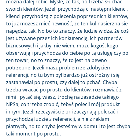
można dalej robić. Myślę, że tak, no trzeba słuchać
swoich klientów. Jeżeli przychodzą ci następni klienci,
klienci przychodzą z polecenia poprzednich klientów,
to już możesz mieć pewność, że ten kul nasierzna się
napędza, tak. No bo to znaczy, że ludzie widzą, że coś
jest używane przez ich konkurencję, ich partnerów
biznesowych i jakby, nie wiem, może kogoś, kogo
obserwują i przychodzą do ciebie po tą usługę czy po
ten towar, no to znaczy, że to jest na pewno
potrzebne. Jeżeli masz problem ze zdobyciem
referencji, no tu bym był bardzo już ostrożny i się
zastanawiał po prostu, czy dalej to pchać. Chyba
trzeba wracać po prostu do klientów, rozmawiać z
nimi i pytać się, wiesz, trochę na zasadzie takiego
NPSa, co trzeba zrobić, żebyś polecił mój produkt
innym. Jeżeli rzeczywiście oni zaczynają polecać i
przychodzą ludzie z referencji, a nie z reklam
płatnych, no to chyba jesteśmy w domu i to jest chyba
taki moment po prostu.