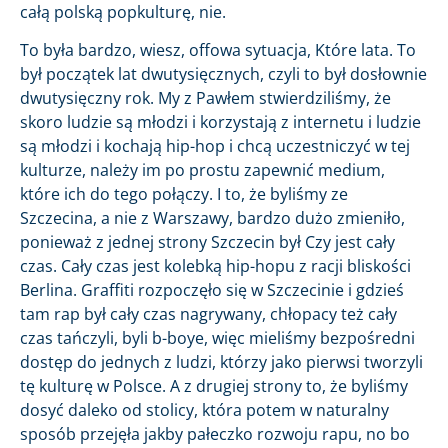
całą polską popkulturę, nie.
To była bardzo, wiesz, offowa sytuacja, Które lata. To
był początek lat dwutysięcznych, czyli to był dosłownie
dwutysięczny rok. My z Pawłem stwierdziliśmy, że
skoro ludzie są młodzi i korzystają z internetu i ludzie
są młodzi i kochają hip-hop i chcą uczestniczyć w tej
kulturze, należy im po prostu zapewnić medium,
które ich do tego połączy. I to, że byliśmy ze
Szczecina, a nie z Warszawy, bardzo dużo zmieniło,
ponieważ z jednej strony Szczecin był Czy jest cały
czas. Cały czas jest kolebką hip-hopu z racji bliskości
Berlina. Graffiti rozpoczęło się w Szczecinie i gdzieś
tam rap był cały czas nagrywany, chłopacy też cały
czas tańczyli, byli b-boye, więc mieliśmy bezpośredni
dostęp do jednych z ludzi, którzy jako pierwsi tworzyli
tę kulturę w Polsce. A z drugiej strony to, że byliśmy
dosyć daleko od stolicy, która potem w naturalny
sposób przejęła jakby pałeczko rozwoju rapu, no bo