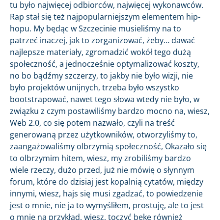
tu było najwięcej odbiorców, najwięcej wykonawców.
Rap stał się też najpopularniejszym elementem hip-
hopu. My będąc w Szczecinie musieliśmy na to
patrzeć inaczej, jak to zorganizować, żeby… dawać
najlepsze materiały, zgromadzić wokół tego dużą
społeczność, a jednocześnie optymalizować koszty,
no bo bądźmy szczerzy, to jakby nie było wizji, nie
było projektów unijnych, trzeba było wszystko
bootstrapować, nawet tego słowa wtedy nie było, w
związku z czym postawiliśmy bardzo mocno na, wiesz,
Web 2.0, co się potem nazwało, czyli na treść
generowaną przez użytkowników, otworzyliśmy to,
zaangażowaliśmy olbrzymią społeczność, Okazało się
to olbrzymim hitem, wiesz, my zrobiliśmy bardzo
wiele rzeczy, dużo przed, już nie mówię o słynnym
forum, które do dzisiaj jest kopalnią cytatów, między
innymi, wiesz, hajs się musi zgadzać, to powiedzenie
jest o mnie, nie ja to wymyśliłem, prostuję, ale to jest
o mnie na przykład, wiesz, toczyć bekę również