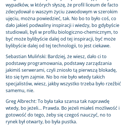
wypadków, w których słyszę, że profil liceum de facto
zdecydował o waszym życiu zawodowym w szerokim
ujęciu, można powiedzieć, tak. No bo to było coś, co
dało jakieś podwaliny inspiracji i wiedzy, bo gdybyście
studiowali, byli w profilu biologiczno-chemicznym, to
być może bylibyście dalej od tej inspiracji, być może
bylibyście dalej od tej technologii, to jest ciekawe.
Sebastian Muliński: Bardziej, że wiesz, dało ci to
podstawy programowania, podstawy zarządzania
jakimiś serwerami, czyli zniosło tą pierwszą blokadę,
kto się tym zajmie. No bo nie było wtedy takich
specjalistów, wiesz, jakby wszystko trzeba było rzeźbić
samemu, nie.
Greg Albrecht: To była taka szansa tak naprawdę
wtedy, bo jeżeli… Prawda. Bo jeżeli miałeś możliwość i
gotowość do tego, żeby się czegoś nauczyć, no to
rynek był otwarty, bo była pustka.