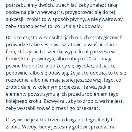
potrzebujemy dwóch, trzech lat, żeby znaleźć taką
osobę najpierw wewnątrz, przygotować się do tej
sukcesji i zrobić to w sposób płynny, a nie gwałtowny,
żeby zabezpieczyć to, co już się zbudowało.
Bardzo często w konsultacjach moich strategicznych
prowadzę takie sesje warsztatowe, Z właścicielami
firm, którzy się troszeczkę wypalili rolą prezesa w
firmie, którą stworzyli, albo robią to 20 lat i mają
pewne trudności, albo żeby się wycofać, odciąć tę
pępowinę, albo się obawiają, że jak to odetną, to to się
rozpadnie, albo nie mają jasnej jeszcze wizji tego, co
zrobić dalej w kolejnym projekcie. I te wszystkie
elementy powstrzymują ich przed zrobieniem tego
kolejnego kroku. Zazwyczaj, aby to zrobić, ważne jest,
żeby wystabilizować biznes i go przekazać.
Oczywiście jest też trzecia droga do tego, kiedy to
zrobić. Wtedy, kiedy jesteśmy gotowi sprzedać na