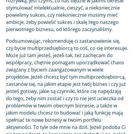
rozrywką, jest czymś, co nas będzie w jakimś okresie
stymulować intelektualnie, cieszyć, a niekoniecznie
powielimy sukces, czy niekoniecznie musimy mieć
ambicje, żeby powielić sukces i skalę tego naszego
pierwotnego biznesu, od którego zaczynaliśmy.
Podsumowując, rekomenduję ci zastanowienie się,
czy bycie multiprzedsiębiorcą to coś, co cię interesuje.
Może już tam jesteś, jeżeli tak, też zachęcam do
współpracy, chętnie pomagam uporządkować chaos
związany z byciem zaangażowanym w wiele
projektów. Jeżeli chcesz być tym multiprzedsiębiorcą,
zastanów się, na jakim etapie jest twój biznes i czy już
jesteś gotowy, jakie są czynniki, które cię napędzają
do tego, żeby nim zostać i czy to nie jest ucieczka od
problemów w twoim obecnym biznesie, a także w
jakim modelu chcesz to budować i jaką funkcję mają
spełniać te nowe biznesy w twoim portfelu
aktywności. To tyle ode mnie na dziś. Jeżeli podoba Ci