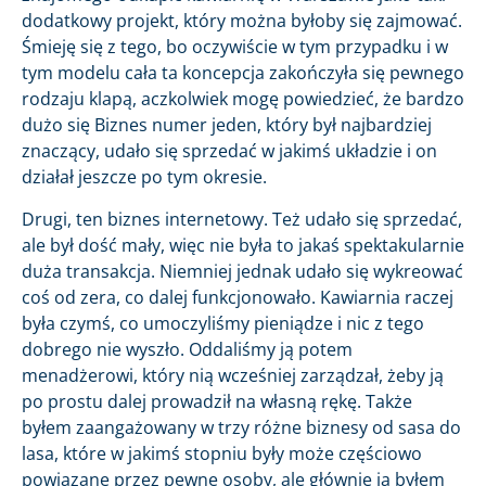
dodatkowy projekt, który można byłoby się zajmować.
Śmieję się z tego, bo oczywiście w tym przypadku i w
tym modelu cała ta koncepcja zakończyła się pewnego
rodzaju klapą, aczkolwiek mogę powiedzieć, że bardzo
dużo się Biznes numer jeden, który był najbardziej
znaczący, udało się sprzedać w jakimś układzie i on
działał jeszcze po tym okresie.
Drugi, ten biznes internetowy. Też udało się sprzedać,
ale był dość mały, więc nie była to jakaś spektakularnie
duża transakcja. Niemniej jednak udało się wykreować
coś od zera, co dalej funkcjonowało. Kawiarnia raczej
była czymś, co umoczyliśmy pieniądze i nic z tego
dobrego nie wyszło. Oddaliśmy ją potem
menadżerowi, który nią wcześniej zarządzał, żeby ją
po prostu dalej prowadził na własną rękę. Także
byłem zaangażowany w trzy różne biznesy od sasa do
lasa, które w jakimś stopniu były może częściowo
powiązane przez pewne osoby, ale głównie ja byłem