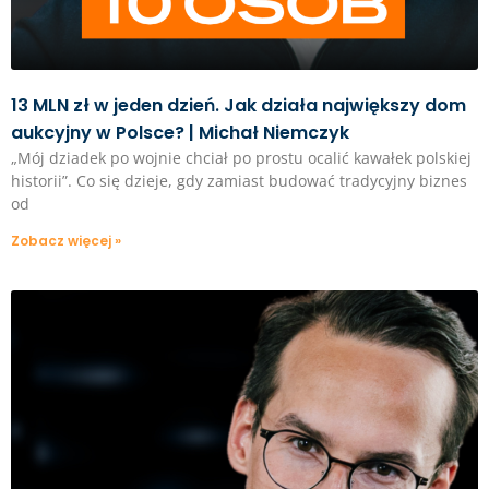
13 MLN zł w jeden dzień. Jak działa największy dom
aukcyjny w Polsce? | Michał Niemczyk
„Mój dziadek po wojnie chciał po prostu ocalić kawałek polskiej
historii”. Co się dzieje, gdy zamiast budować tradycyjny biznes
od
Zobacz więcej »