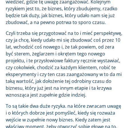
wiedzieć, gdzie tę uwagę zaangażować. Kolejnym
ryzykiem jest to, że biznes, który zbudujemy, rzadko
będzie tak duży, jak biznes, który udało nam się już
zbudować, a na pewno potrwa to sporo czasu.
Czyli trzeba się przygotować na to i mieć perspektywę,
czy ja chcę, kiedy udało mi się zbudować coś przez 10
lat, wchodzić coś nowego i, że tak powiem, od zera
być sterem, żeglarzem i okrętem tego nowego
projektu, i te przysłowiowe faktury ręcznie wystawiać,
czy cokolwiek, chodzić za każdym klientem, robić te
eksperymenty i czy ten czas zaangażowany w to da mi
taką wartość, jak dołożenie tej odrobiny czasu do
biznesu, który już jest na innym etapie i ta krzywa
wznosząca jest zupełnie gdzie indziej.
To są takie dwa duże ryzyka. na które zwracam uwagę
i o których dobrze jest pomyśleć, kiedy się rozważa
wejście w zupełnie nowy biznes. Kiedy zatem jest
właściwy moment, żeby otworzyć sobie głowę na to,