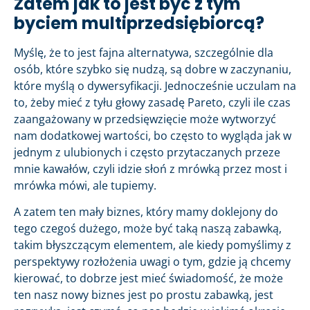
Zatem jak to jest być z tym
byciem multiprzedsiębiorcą?
Myślę, że to jest fajna alternatywa, szczególnie dla
osób, które szybko się nudzą, są dobre w zaczynaniu,
które myślą o dywersyfikacji. Jednocześnie uczulam na
to, żeby mieć z tyłu głowy zasadę Pareto, czyli ile czas
zaangażowany w przedsięwzięcie może wytworzyć
nam dodatkowej wartości, bo często to wygląda jak w
jednym z ulubionych i często przytaczanych przeze
mnie kawałów, czyli idzie słoń z mrówką przez most i
mrówka mówi, ale tupiemy.
A zatem ten mały biznes, który mamy doklejony do
tego czegoś dużego, może być taką naszą zabawką,
takim błyszczącym elementem, ale kiedy pomyślimy z
perspektywy rozłożenia uwagi o tym, gdzie ją chcemy
kierować, to dobrze jest mieć świadomość, że może
ten nasz nowy biznes jest po prostu zabawką, jest