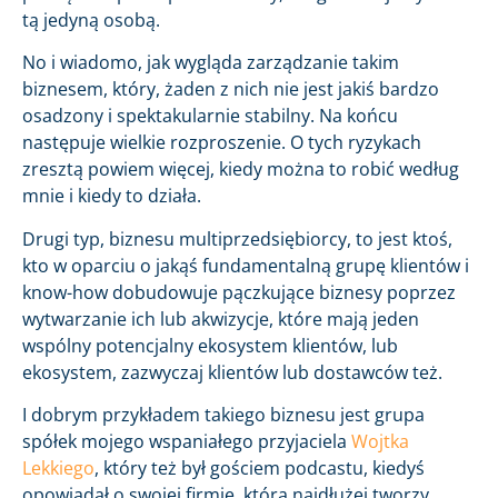
tą jedyną osobą.
No i wiadomo, jak wygląda zarządzanie takim
biznesem, który, żaden z nich nie jest jakiś bardzo
osadzony i spektakularnie stabilny. Na końcu
następuje wielkie rozproszenie. O tych ryzykach
zresztą powiem więcej, kiedy można to robić według
mnie i kiedy to działa.
Drugi typ, biznesu multiprzedsiębiorcy, to jest ktoś,
kto w oparciu o jakąś fundamentalną grupę klientów i
know-how dobudowuje pączkujące biznesy poprzez
wytwarzanie ich lub akwizycje, które mają jeden
wspólny potencjalny ekosystem klientów, lub
ekosystem, zazwyczaj klientów lub dostawców też.
I dobrym przykładem takiego biznesu jest grupa
spółek mojego wspaniałego przyjaciela
Wojtka
Lekkiego
, który też był gościem podcastu, kiedyś
opowiadał o swojej firmie, którą najdłużej tworzy,