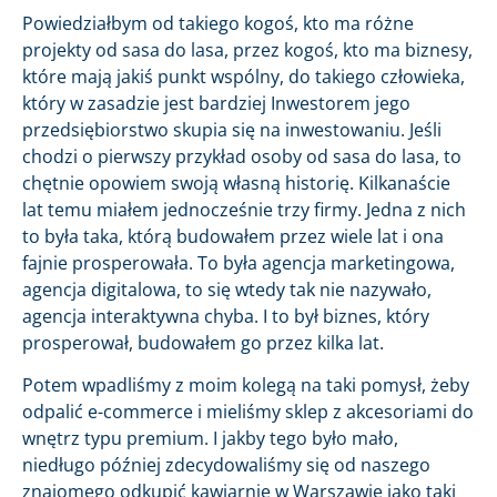
Powiedziałbym od takiego kogoś, kto ma różne
projekty od sasa do lasa, przez kogoś, kto ma biznesy,
które mają jakiś punkt wspólny, do takiego człowieka,
który w zasadzie jest bardziej Inwestorem jego
przedsiębiorstwo skupia się na inwestowaniu. Jeśli
chodzi o pierwszy przykład osoby od sasa do lasa, to
chętnie opowiem swoją własną historię. Kilkanaście
lat temu miałem jednocześnie trzy firmy. Jedna z nich
to była taka, którą budowałem przez wiele lat i ona
fajnie prosperowała. To była agencja marketingowa,
agencja digitalowa, to się wtedy tak nie nazywało,
agencja interaktywna chyba. I to był biznes, który
prosperował, budowałem go przez kilka lat.
Potem wpadliśmy z moim kolegą na taki pomysł, żeby
odpalić e-commerce i mieliśmy sklep z akcesoriami do
wnętrz typu premium. I jakby tego było mało,
niedługo później zdecydowaliśmy się od naszego
znajomego odkupić kawiarnię w Warszawie jako taki