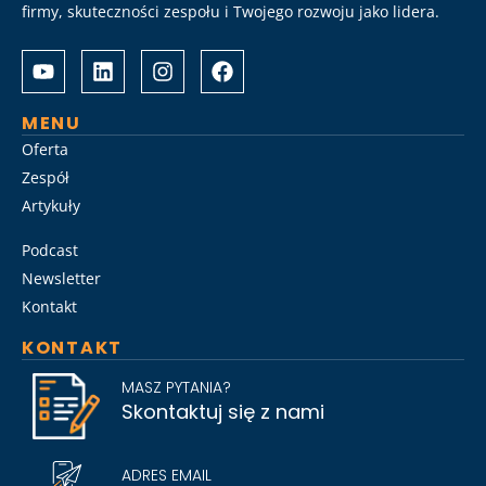
firmy, skuteczności zespołu i Twojego rozwoju jako lidera.
Albrecht
Разом
&
з
Partners
Albrechtpartners
разом
в
MENU
із
Slot
Oferta
Слот
City
Zespół
Сіті
провели
Artykuły
розробили
дослідження
стратегію
ринку
Podcast
Слот
топ-
Сіті
менеджменту,
Newsletter
вхід
виявивши
Kontakt
на
ключові
KONTAKT
ринок
тренди
для
найму
MASZ PYTANIA?
топ-
на
Skontaktuj się z nami
менеджменту
2026
та
рік.
активно
ADRES EMAIL
підтримують