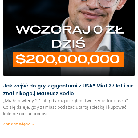
Jak wejść do gry z gigantami z USA? Miał 27 lat i nie
znał nikogo.| Mateusz Bodio
„Miałem wtedy 27 lat, gdy rozpocząłem tworzenie funduszu”.
Co się dzieje, gdy zamiast podążać utartą ścieżką i kupować
kolejne nieruchomości,
Zobacz więcej »