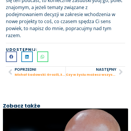
się ten podcast, to koniecznie zasubskrybuj go, poleć
znajomym, a jeżeli tematy związane z
podejmowaniem decyzji w zakresie wchodzenia w
nowe projekty to coś, co czasem spędza Ci sens
powiek, to napisz do mnie, popracujmy nad tym
razem.
UDOSTĘPNIJ:
POPRZEDNI
NASTĘPNY
Michał Sadowski: Grozili, że mnie dojadą – o budowie i sprzedaży Brand24, zdrowiu i psychice foundera
Czy w życiu możesz wszystko? Martyna Albrecht
Zobacz także