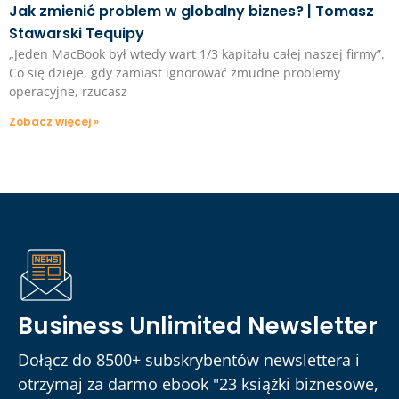
Jak zmienić problem w globalny biznes? | Tomasz
Stawarski Tequipy
„Jeden MacBook był wtedy wart 1/3 kapitału całej naszej firmy”.
Co się dzieje, gdy zamiast ignorować żmudne problemy
operacyjne, rzucasz
Zobacz więcej »
Business Unlimited Newsletter
Dołącz do 8500+ subskrybentów newslettera i
otrzymaj za darmo ebook "23 książki biznesowe,