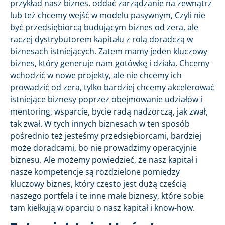
przykład nasz biznes, oddać zarządzanie na zewnątrz
lub też chcemy wejść w modelu pasywnym, Czyli nie
być przedsiębiorcą budującym biznes od zera, ale
raczej dystrybutorem kapitału z rolą doradczą w
biznesach istniejących. Zatem mamy jeden kluczowy
biznes, który generuje nam gotówkę i działa. Chcemy
wchodzić w nowe projekty, ale nie chcemy ich
prowadzić od zera, tylko bardziej chcemy akcelerować
istniejące biznesy poprzez obejmowanie udziałów i
mentoring, wsparcie, bycie radą nadzorczą, jak zwał,
tak zwał. W tych innych biznesach w ten sposób
pośrednio też jesteśmy przedsiębiorcami, bardziej
może doradcami, bo nie prowadzimy operacyjnie
biznesu. Ale możemy powiedzieć, że nasz kapitał i
nasze kompetencje są rozdzielone pomiędzy
kluczowy biznes, który często jest dużą częścią
naszego portfela i te inne małe biznesy, które sobie
tam kiełkują w oparciu o nasz kapitał i know-how.