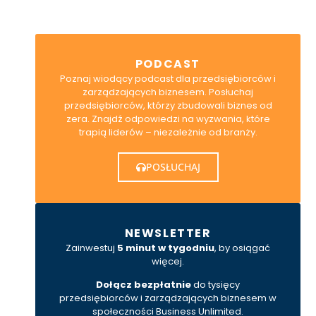
PODCAST
Poznaj wiodący podcast dla przedsiębiorców i
zarządzających biznesem. Posłuchaj
przedsiębiorców, którzy zbudowali biznes od
zera. Znajdź odpowiedzi na wyzwania, które
trapią liderów – niezależnie od branży.
POSŁUCHAJ
NEWSLETTER
Zainwestuj
5 minut w tygodniu
, by osiągać
więcej.
Dołącz bezpłatnie
do tysięcy
przedsiębiorców i zarządzających biznesem w
społeczności Business Unlimited.