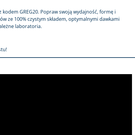
z kodem GREG20. Popraw swoją wydajność, formę i
któw ze 100% czystym składem, optymalnymi dawkami
ależne laboratoria.
tu!