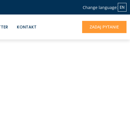
EN
Change language:
TTER
KONTAKT
ZADAJ PYTANIE
NASZA OFERTA
Jeśli chcesz skorzystać z doświadczenia
Albrecht&Partners, otrzymać profesjonalne
wsparcie dla rozwoju Twojego biznesu -
jesteśmy do dyspozycji.
UMÓW SIĘ NA ROZMOWĘ