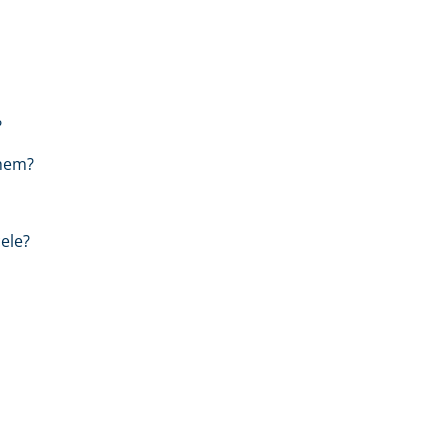
?
chem?
ele?