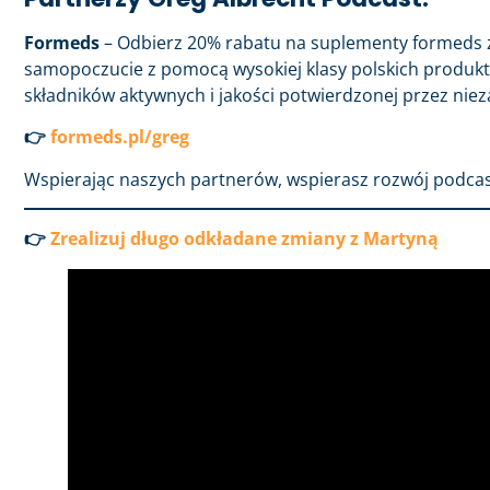
Formeds
– Odbierz 20% rabatu na suplementy formeds 
samopoczucie z pomocą wysokiej klasy polskich produ
składników aktywnych i jakości potwierdzonej przez niez
👉
formeds.pl/greg
Wspierając naszych partnerów, wspierasz rozwój podcas
👉
Zrealizuj długo odkładane zmiany z Martyną