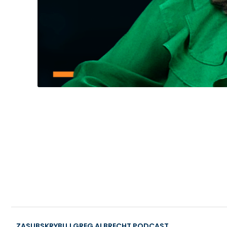
ZASUBSKRYBUJ GREG ALBRECHT PODCAST