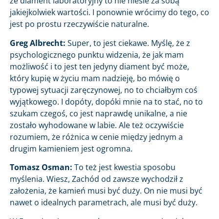
że diament laboratoryjny to nie niesie za sobą
jakiejkolwiek wartości. I ponownie wrócimy do tego, co
jest po prostu rzeczywiście naturalne.
Greg Albrecht:
Super, to jest ciekawe. Myślę, że z
psychologicznego punktu widzenia, że jak mam
możliwość i to jest ten jedyny diament być może,
który kupię w życiu mam nadzieję, bo mówię o
typowej sytuacji zaręczynowej, no to chciałbym coś
wyjątkowego. I dopóty, dopóki mnie na to stać, no to
szukam czegoś, co jest naprawdę unikalne, a nie
zostało wyhodowane w labie. Ale też oczywiście
rozumiem, że różnica w cenie między jednym a
drugim kamieniem jest ogromna.
Tomasz Osman:
To też jest kwestia sposobu
myślenia. Wiesz, Zachód od zawsze wychodził z
założenia, że kamień musi być duży. On nie musi być
nawet o idealnych parametrach, ale musi być duży.