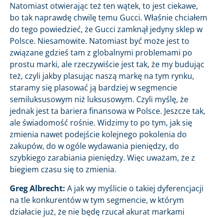
Natomiast otwierając też ten wątek, to jest ciekawe,
bo tak naprawdę chwilę temu Gucci. Właśnie chciałem
do tego powiedzieć, że Gucci zamknął jedyny sklep w
Polsce. Niesamowite. Natomiast być może jest to
związane gdzieś tam z globalnymi problemami po
prostu marki, ale rzeczywiście jest tak, że my budując
też, czyli jakby plasując naszą markę na tym rynku,
staramy się plasować ją bardziej w segmencie
semiluksusowym niż luksusowym. Czyli myślę, że
jednak jest ta bariera finansowa w Polsce. Jeszcze tak,
ale świadomość rośnie. Widzimy to po tym, jak się
zmienia nawet podejście kolejnego pokolenia do
zakupów, do w ogóle wydawania pieniędzy, do
szybkiego zarabiania pieniędzy. Więc uważam, że z
biegiem czasu się to zmienia.
Greg Albrecht:
A jak wy myślicie o takiej dyferencjacji
na tle konkurentów w tym segmencie, w którym
działacie już, że nie będę rzucał akurat markami