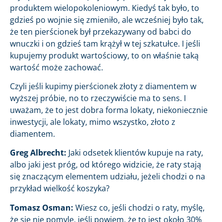
produktem wielopokoleniowym. Kiedyś tak było, to
gdzieś po wojnie się zmieniło, ale wcześniej było tak,
że ten pierścionek był przekazywany od babci do
wnuczki i on gdzieś tam krążył w tej szkatułce. I jeśli
kupujemy produkt wartościowy, to on właśnie taką
wartość może zachować.
Czyli jeśli kupimy pierścionek złoty z diamentem w
wyższej próbie, no to rzeczywiście ma to sens. I
uważam, że to jest dobra forma lokaty, niekoniecznie
inwestycji, ale lokaty, mimo wszystko, złoto z
diamentem.
Greg Albrecht:
Jaki odsetek klientów kupuje na raty,
albo jaki jest próg, od którego widzicie, że raty stają
się znaczącym elementem udziału, jeżeli chodzi o na
przykład wielkość koszyka?
Tomasz Osman:
Wiesz co, jeśli chodzi o raty, myślę,
że się nie pomylę, jeśli powiem, że to jest około 30%