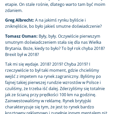
etapie. On stale rośnie, dlatego warto tam być moim
zdaniem.
Greg Albrecht:
A na jakimś rynku byliście i
zniknęliście, bo było jakieś smutne doświadczenie?
Tomasz Osman:
Były, były. Oczywiście pierwszym
smutnym doświadczeniem stała się dla nas Wielka
Brytania. Boże, kiedy to było? To był rok chyba 2018?
Brexit był w 2018?
Tak mi się wydaje. 2018? 2019? Chyba 2019? I
rzeczywiście to był taki moment, gdzie chcieliśmy
wejść z impetem na rynek zagraniczny. Byliśmy po
fajnej takiej pierwszej rundzie wzrostów w Polsce i
czuliśmy, że trzeba iść dalej. Zderzyliśmy się totalnie
jak ze ścianą przy prędkości 100 km na godzinę.
Zainwestowaliśmy w reklamę. Rynek brytyjski
charakteryzuje się tym, że jest to rynek bardzo
kosztowny reklamowo i zupełnie innym mentalem niż