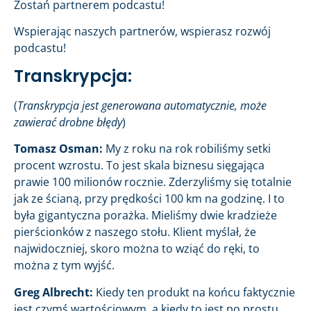
Zostań partnerem podcastu!
Wspierając naszych partnerów, wspierasz rozwój
podcastu!
Transkrypcja:
(
Transkrypcja jest generowana automatycznie, może
zawierać drobne błędy
)
Tomasz Osman:
My z roku na rok robiliśmy setki
procent wzrostu. To jest skala biznesu sięgająca
prawie 100 milionów rocznie. Zderzyliśmy się totalnie
jak ze ścianą, przy prędkości 100 km na godzinę. I to
była gigantyczna porażka. Mieliśmy dwie kradzieże
pierścionków z naszego stołu. Klient myślał, że
najwidoczniej, skoro można to wziąć do ręki, to
można z tym wyjść.
Greg Albrecht:
Kiedy ten produkt na końcu faktycznie
jest czymś wartościowym, a kiedy to jest po prostu