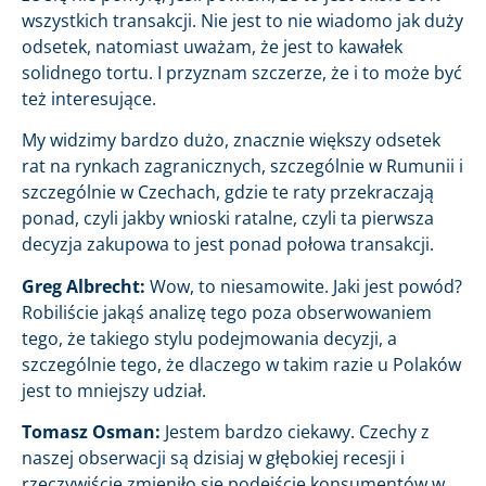
wszystkich transakcji. Nie jest to nie wiadomo jak duży
odsetek, natomiast uważam, że jest to kawałek
solidnego tortu. I przyznam szczerze, że i to może być
też interesujące.
My widzimy bardzo dużo, znacznie większy odsetek
rat na rynkach zagranicznych, szczególnie w Rumunii i
szczególnie w Czechach, gdzie te raty przekraczają
ponad, czyli jakby wnioski ratalne, czyli ta pierwsza
decyzja zakupowa to jest ponad połowa transakcji.
Greg Albrecht:
Wow, to niesamowite. Jaki jest powód?
Robiliście jakąś analizę tego poza obserwowaniem
tego, że takiego stylu podejmowania decyzji, a
szczególnie tego, że dlaczego w takim razie u Polaków
jest to mniejszy udział.
Tomasz Osman:
Jestem bardzo ciekawy. Czechy z
naszej obserwacji są dzisiaj w głębokiej recesji i
rzeczywiście zmieniło się podejście konsumentów w