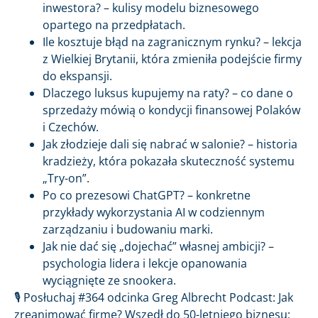
inwestora? – kulisy modelu biznesowego
opartego na przedpłatach.
Ile kosztuje błąd na zagranicznym rynku? – lekcja
z Wielkiej Brytanii, która zmieniła podejście firmy
do ekspansji.
Dlaczego luksus kupujemy na raty? – co dane o
sprzedaży mówią o kondycji finansowej Polaków
i Czechów.
Jak złodzieje dali się nabrać w salonie? – historia
kradzieży, która pokazała skuteczność systemu
„Try-on”.
Po co prezesowi ChatGPT? – konkretne
przykłady wykorzystania AI w codziennym
zarządzaniu i budowaniu marki.
Jak nie dać się „dojechać” własnej ambicji? –
psychologia lidera i lekcje opanowania
wyciągnięte ze snookera.
🎙️ Posłuchaj #364 odcinka Greg Albrecht Podcast: Jak
zreanimować firmę? Wszedł do 50-letniego biznesu;