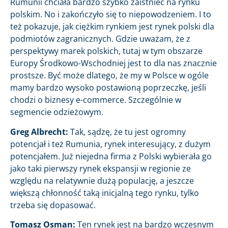
Rumunii chciała bardzo szybko zaistnieć na rynku
polskim. No i zakończyło się to niepowodzeniem. I to
też pokazuje, jak ciężkim rynkiem jest rynek polski dla
podmiotów zagranicznych. Gdzie uważam, że z
perspektywy marek polskich, tutaj w tym obszarze
Europy Środkowo-Wschodniej jest to dla nas znacznie
prostsze. Być może dlatego, że my w Polsce w ogóle
mamy bardzo wysoko postawioną poprzeczkę, jeśli
chodzi o biznesy e-commerce. Szczególnie w
segmencie odzieżowym.
Greg Albrecht:
Tak, sądzę, że tu jest ogromny
potencjał i też Rumunia, rynek interesujący, z dużym
potencjałem. Już niejedna firma z Polski wybierała go
jako taki pierwszy rynek ekspansji w regionie ze
względu na relatywnie dużą populację, a jeszcze
większą chłonność taką inicjalną tego rynku, tylko
trzeba się dopasować.
Tomasz Osman:
Ten rynek jest na bardzo wczesnym