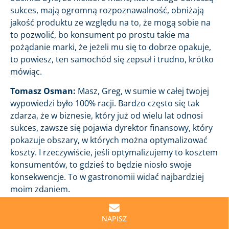
sukces, mają ogromną rozpoznawalność, obniżają
jakość produktu ze względu na to, że mogą sobie na
to pozwolić, bo konsument po prostu takie ma
pożądanie marki, że jeżeli mu się to dobrze opakuje,
to powiesz, ten samochód się zepsuł i trudno, krótko
mówiąc.
Tomasz Osman:
Masz, Greg, w sumie w całej twojej
wypowiedzi było 100% racji. Bardzo często się tak
zdarza, że w biznesie, który już od wielu lat odnosi
sukces, zawsze się pojawia dyrektor finansowy, który
pokazuje obszary, w których można optymalizować
koszty. I rzeczywiście, jeśli optymalizujemy to kosztem
konsumentów, to gdzieś to będzie niosło swoje
konsekwencje. To w gastronomii widać najbardziej
moim zdaniem.
Natomiast jeśli miałeś takie doświadczenia w
NAPISZ
kontekście obniżania jakości produktów w markach