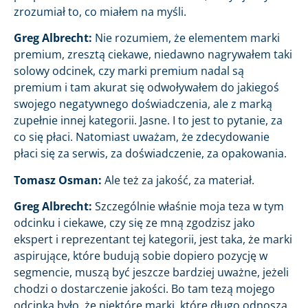
zrozumiał to, co miałem na myśli.
Greg Albrecht:
Nie rozumiem, że elementem marki
premium, zresztą ciekawe, niedawno nagrywałem taki
solowy odcinek, czy marki premium nadal są
premium i tam akurat się odwoływałem do jakiegoś
swojego negatywnego doświadczenia, ale z marką
zupełnie innej kategorii. Jasne. I to jest to pytanie, za
co się płaci. Natomiast uważam, że zdecydowanie
płaci się za serwis, za doświadczenie, za opakowania.
Tomasz Osman:
Ale też za jakość, za materiał.
Greg Albrecht:
Szczególnie właśnie moja teza w tym
odcinku i ciekawe, czy się ze mną zgodzisz jako
ekspert i reprezentant tej kategorii, jest taka, że marki
aspirujące, które budują sobie dopiero pozycję w
segmencie, muszą być jeszcze bardziej uważne, jeżeli
chodzi o dostarczenie jakości. Bo tam tezą mojego
odcinka było, że niektóre marki, które długo odnoszą