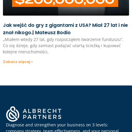
Jak wejść do gry z gigantami z USA? Miał 27 lat i nie
znał nikogo.| Mateusz Bodio
„Miałem wtedy 27 lat, gdy rozpocząłem tworzenie funduszu”.
Co się dzieje, gdy zamiast podążać utartą ścieżką i kupować
kolejne nieruchomości,
Zobacz więcej »
Diagnose and strengthen your business on 3 levels:
company strategy, team effectiveness, and your personal