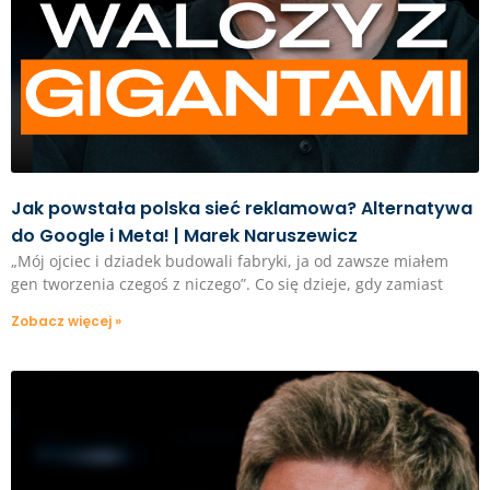
Jak powstała polska sieć reklamowa? Alternatywa
do Google i Meta! | Marek Naruszewicz
„Mój ojciec i dziadek budowali fabryki, ja od zawsze miałem
gen tworzenia czegoś z niczego”. Co się dzieje, gdy zamiast
Zobacz więcej »