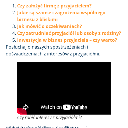
Czy założyć firmę z przyjacielem?
Jakie są szanse i zagrożenia wspólnego
biznesu z bliskimi
Jak mówić o oczekiwaniach?
Czy zatrudniać przyjaciół lub osoby z rodziny?
Inwestycja w biznes przyjaciela – czy warto?
Posłuchaj o naszych spostrzeżeniach i
doświadczeniach z interesów z przyjaciółmi.
Czy robić interesy z przyjaciółmi?