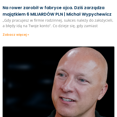
Na rower zarobił w fabryce ojca. Dziś zarządza
majątkiem 6 MILIARDÓW PLN | Michał Wypychewicz
„Gdy pracujesz w firmie rodzinnej, sukces należy do założycieli,
a błędy idą na Twoje konto”. Co dzieje się, gdy zamiast
Zobacz więcej »