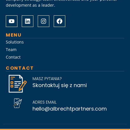
development as a leader.
Albrecht
Разом
&
з
Partners
Albrechtpartners
разом
в
MENU
із
Slot
Solutions
Слот
City
Team
Сіті
провели
Contact
розробили
дослідження
стратегію
ринку
CONTACT
Слот
топ-
Сіті
менеджменту,
MASZ PYTANIA?
вхід
виявивши
Skontaktuj się z nami
на
ключові
ринок
тренди
для
найму
ADRES EMAIL
топ-
на
hello@albrechtpartners.com
менеджменту
2026
та
рік.
активно