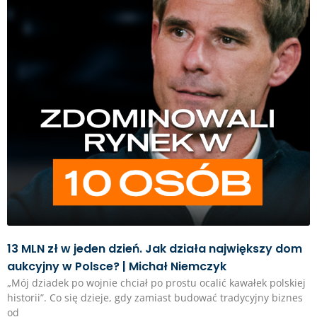
13 MLN zł w jeden dzień. Jak działa największy dom
aukcyjny w Polsce? | Michał Niemczyk
„Mój dziadek po wojnie chciał po prostu ocalić kawałek polskiej
historii”. Co się dzieje, gdy zamiast budować tradycyjny biznes
od