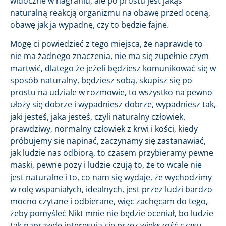
widoczne w nagraniu, ale po prostu jest jakąś
naturalną reakcją organizmu na obawę przed oceną,
obawę jak ja wypadnę, czy to będzie fajne.
Mogę ci powiedzieć z tego miejsca, że naprawdę to
nie ma żadnego znaczenia, nie ma się zupełnie czym
martwić, dlatego że jeżeli będziesz komunikować się w
sposób naturalny, będziesz sobą, skupisz się po
prostu na udziale w rozmowie, to wszystko na pewno
ułoży się dobrze i wypadniesz dobrze, wypadniesz tak,
jaki jesteś, jaka jesteś, czyli naturalny człowiek.
prawdziwy, normalny człowiek z krwi i kości, kiedy
próbujemy się napinać, zaczynamy się zastanawiać,
jak ludzie nas odbiorą, to czasem przybieramy pewne
maski, pewne pozy i ludzie czują to, że to wcale nie
jest naturalne i to, co nam się wydaje, że wychodzimy
w rolę wspaniałych, idealnych, jest przez ludzi bardzo
mocno czytane i odbierane, więc zachęcam do tego,
żeby pomyśleć Nikt mnie nie będzie oceniał, bo ludzie
tak naprawdę interesują się przez większość czasu