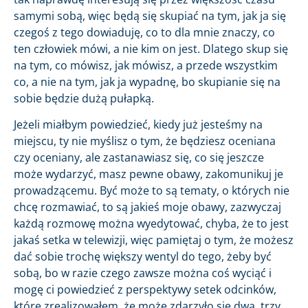
samymi sobą, więc będą się skupiać na tym, jak ja się
czegoś z tego dowiaduję, co to dla mnie znaczy, co
ten człowiek mówi, a nie kim on jest. Dlatego skup się
na tym, co mówisz, jak mówisz, a przede wszystkim
co, a nie na tym, jak ja wypadnę, bo skupianie się na
sobie będzie dużą pułapką.
Jeżeli miałbym powiedzieć, kiedy już jesteśmy na
miejscu, ty nie myślisz o tym, że będziesz oceniana
czy oceniany, ale zastanawiasz się, co się jeszcze
może wydarzyć, masz pewne obawy, zakomunikuj je
prowadzącemu. Być może to są tematy, o których nie
chcę rozmawiać, to są jakieś moje obawy, zazwyczaj
każdą rozmowę można wyedytować, chyba, że to jest
jakaś setka w telewizji, więc pamiętaj o tym, że możesz
dać sobie trochę większy wentyl do tego, żeby być
sobą, bo w razie czego zawsze można coś wyciąć i
mogę ci powiedzieć z perspektywy setek odcinków,
które zrealizowałem, że może zdarzyło się dwa, trzy