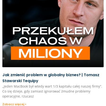
Jak zmienić problem w globalny biznes? | Tomasz
Stawarski Tequipy
„Jeden MacBook był wtedy wart 1/3 kapitału całej naszej firmy”.
Co się dzieje, gdy zamiast ignorować żmudne problemy
operacyjne, rzucasz
Zobacz więcej »