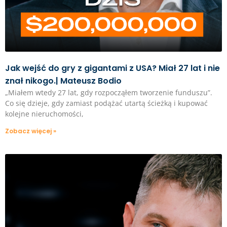
Jak wejść do gry z gigantami z USA? Miał 27 lat i nie
znał nikogo.| Mateusz Bodio
„Miałem wtedy 27 lat, gdy rozpocząłem tworzenie funduszu”.
Co się dzieje, gdy zamiast podążać utartą ścieżką i kupować
kolejne nieruchomości,
Zobacz więcej »