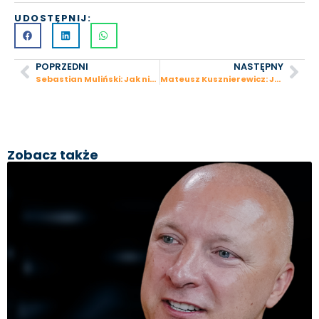
UDOSTĘPNIJ:
POPRZEDNI
NASTĘPNY
Sebastian Muliński: Jak nie bać się trudnych decyzji? Od hip-hop.pl przez e-commerce do exitu
Mateusz Kusznierewicz: Jak z porażki wyjść silniejszym? Mistrz olimpijski o motywacji i biznesie
Zobacz także