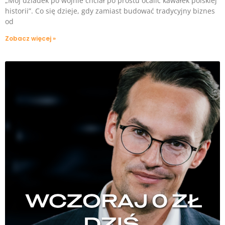
„Mój dziadek po wojnie chciał po prostu ocalić kawałek polskiej
historii”. Co się dzieje, gdy zamiast budować tradycyjny biznes
od
Zobacz więcej »