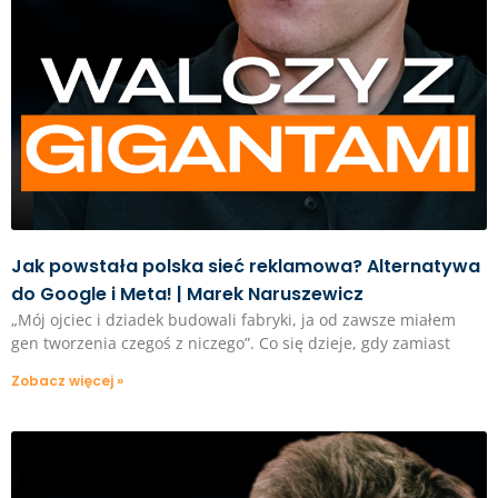
Jak powstała polska sieć reklamowa? Alternatywa
do Google i Meta! | Marek Naruszewicz
„Mój ojciec i dziadek budowali fabryki, ja od zawsze miałem
gen tworzenia czegoś z niczego”. Co się dzieje, gdy zamiast
Zobacz więcej »