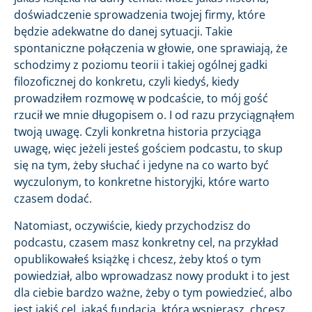
doświadczenie sprowadzenia twojej firmy, które
będzie adekwatne do danej sytuacji. Takie
spontaniczne połączenia w głowie, one sprawiają, że
schodzimy z poziomu teorii i takiej ogólnej gadki
filozoficznej do konkretu, czyli kiedyś, kiedy
prowadziłem rozmowę w podcaście, to mój gość
rzucił we mnie długopisem o. I od razu przyciągnąłem
twoją uwagę. Czyli konkretna historia przyciąga
uwagę, więc jeżeli jesteś gościem podcastu, to skup
się na tym, żeby słuchać i jedyne na co warto być
wyczulonym, to konkretne historyjki, które warto
czasem dodać.
Natomiast, oczywiście, kiedy przychodzisz do
podcastu, czasem masz konkretny cel, na przykład
opublikowałeś książkę i chcesz, żeby ktoś o tym
powiedział, albo wprowadzasz nowy produkt i to jest
dla ciebie bardzo ważne, żeby o tym powiedzieć, albo
jest jakiś cel, jakaś fundacja, którą wspierasz, chcesz