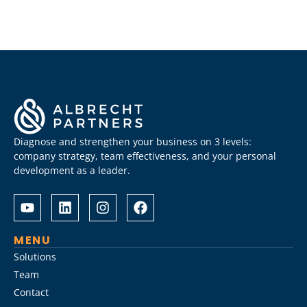
Diagnose and strengthen your business on 3 levels:
company strategy, team effectiveness, and your personal
development as a leader.
Albrecht
Разом
&
з
Partners
Albrechtpartners
разом
в
MENU
із
Slot
Solutions
Слот
City
Team
Сіті
провели
Contact
розробили
дослідження