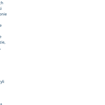
ch
i
pnie
e
e
zie,
,
yli
ją