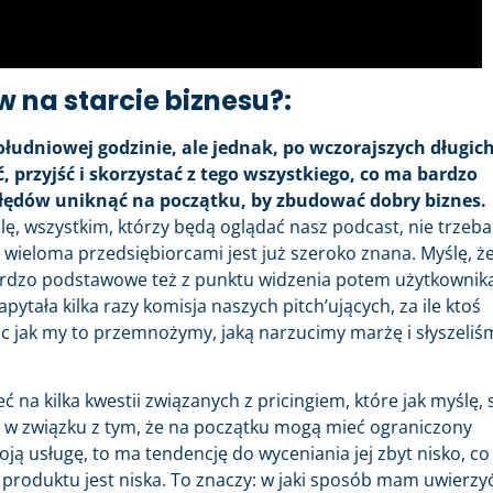
 na starcie biznesu?:
ołudniowej godzinie, ale jednak, po wczorajszych długic
przyjść i skorzystać z tego wszystkiego, co ma bardzo
łędów uniknąć na początku, by zbudować dobry biznes.
ślę, wszystkim, którzy będą oglądać nasz podcast, nie trzeba
 wieloma przedsiębiorcami jest już szeroko znana. Myślę, ż
bardzo podstawowe też z punktu widzenia potem użytkownik
ytała kilka razy komisja naszych pitch’ujących, za ile ktoś
ąc jak my to przemnożymy, jaką narzucimy marżę i słyszeliś
 na kilka kwestii związanych z pricingiem, które jak myślę, 
b, w związku z tym, że na początku mogą mieć ograniczony
oją usługę, to ma tendencję do wyceniania jej zbyt nisko, co
 produktu jest niska. To znaczy: w jaki sposób mam uwierzyć