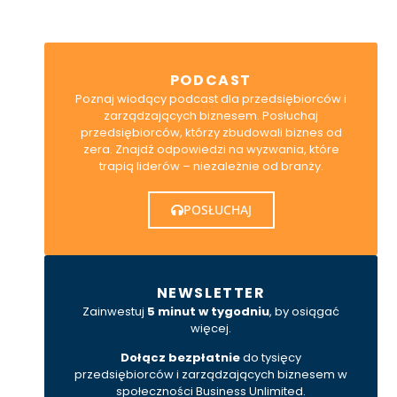
PODCAST
Poznaj wiodący podcast dla przedsiębiorców i
zarządzających biznesem. Posłuchaj
przedsiębiorców, którzy zbudowali biznes od
zera. Znajdź odpowiedzi na wyzwania, które
trapią liderów – niezależnie od branży.
POSŁUCHAJ
NEWSLETTER
Zainwestuj
5 minut w tygodniu
, by osiągać
więcej.
Dołącz bezpłatnie
do tysięcy
przedsiębiorców i zarządzających biznesem w
społeczności Business Unlimited.