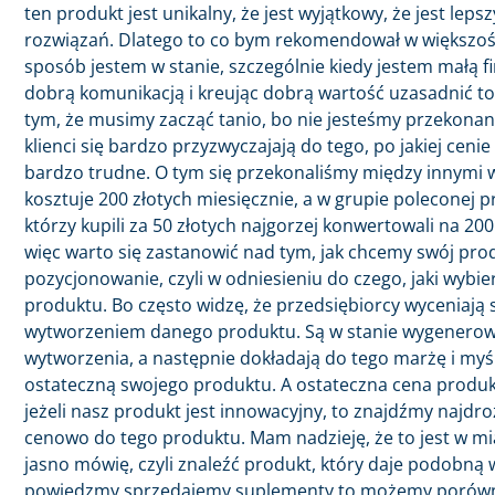
ten produkt jest unikalny, że jest wyjątkowy, że jest lep
rozwiązań. Dlatego to co bym rekomendował w większości
sposób jestem w stanie, szczególnie kiedy jestem małą f
dobrą komunikacją i kreując dobrą wartość uzasadnić to,
tym, że musimy zacząć tanio, bo nie jesteśmy przekonani
klienci się bardzo przyzwyczajają do tego, po jakiej ceni
bardzo trudne. O tym się przekonaliśmy między innymi w 
kosztuje 200 złotych miesięcznie, a w grupie poleconej pr
którzy kupili za 50 złotych najgorzej konwertowali na 20
więc warto się zastanowić nad tym, jak chcemy swój pro
pozycjonowanie, czyli w odniesieniu do czego, jaki wybi
produktu. Bo często widzę, że przedsiębiorcy wyceniają 
wytworzeniem danego produktu. Są w stanie wygenerować 
wytworzenia, a następnie dokładają do tego marżę i myśl
ostateczną swojego produktu. A ostateczna cena produk
jeżeli nasz produkt jest innowacyjny, to znajdźmy najdro
cenowo do tego produktu. Mam nadzieję, że to jest w mia
jasno mówię, czyli znaleźć produkt, który daje podobną w
powiedzmy sprzedajemy suplementy to możemy porównyw