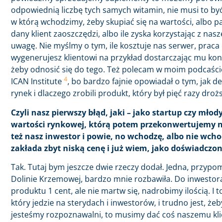
odpowiednią liczbę tych samych witamin, nie musi to by
w którą wchodzimy, żeby skupiać się na wartości, albo pat
dany klient zaoszczędzi, albo ile zyska korzystając z n
uwagę. Nie myślmy o tym, ile kosztuje nas serwer, praca 
wygenerujesz klientowi na przykład dostarczając mu kon
żeby odnosić się do tego. Też polecam w moim podcaś
4
ICAN Institute
, bo bardzo fajnie opowiadał o tym, jak 
rynek i dlaczego zrobili produkt, który był pięć razy d
Czyli nasz pierwszy błąd, jaki – jako startup czy mł
wartości rynkowej, którą potem przekonwertujemy n
też nasz inwestor i powie, no wchodzę, albo nie wch
zakłada zbyt niską cenę i już wiem, jako doświadczo
Tak. Tutaj bym jeszcze dwie rzeczy dodał. Jedna, przypom
Dolinie Krzemowej, bardzo mnie rozbawiła. Do inwestora 
produktu 1 cent, ale nie martw się, nadrobimy ilością. I t
który jedzie na sterydach i inwestorów, i trudno jest, że
jesteśmy rozpoznawalni, to musimy dać coś naszemu klie