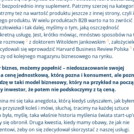
ć bezpośrednio inny suplement. Patrzmy szerzej na kategori
rzmy też na wartość produktu jeszcze z innej strony, czyli i
aszego produktu. W wielu produktach B2B warto na to zwrócić
człowieka i tak dalej, myślmy o tym, jaką oszczędność
kretną usługę. Jest, krótko mówiąc, mnóstwo sposobów na 
2
3
cie rozmowę
z doktorem Witoldem Jankowskim
, założycie
5
decydowali się wprowadzić Harvard Business Review Polska
roższy od kolejnego magazynu biznesowego na rynku.
ody biznes, możemy popełnić – niedoszacowanie swojej
a cenę jednostkową, którą pozna i konsument, ale poz
odzę w taki model biznesowy, który na przykład na pocz
ny inwestor, że potem nie podskoczymy z tą ceną.
ina mi się taka anegdota, którą kiedyś usłyszałem, jak byłe
przyszedł koleś i mówi, słuchaj, tracimy na każdej sztuce
o była, myślę, taka właśnie historia myślenia świata start-up
by się obronił. Druga kwestia, kiedy mamy obawy, że jak nie
ntowi, żeby on się zdecydował skorzystać z naszej usługi.