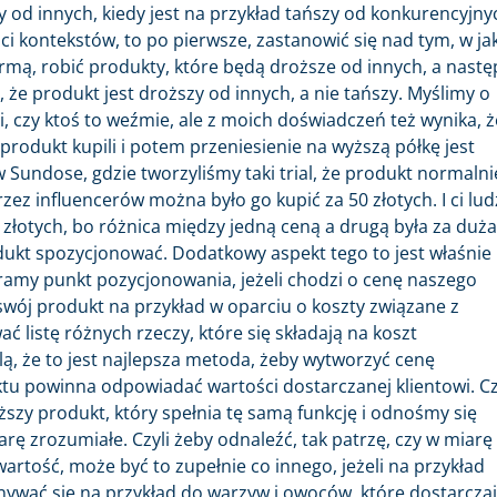
szy od innych, kiedy jest na przykład tańszy od konkurencyjny
 kontekstów, to po pierwsze, zastanowić się nad tym, w jak
irmą, robić produkty, które będą droższe od innych, a nastę
 że produkt jest droższy od innych, a nie tańszy. Myślimy o
, czy ktoś to weźmie, ale z moich doświadczeń też wynika, ż
e produkt kupili i potem przeniesienie na wyższą półkę jest
Sundose, gdzie tworzyliśmy taki trial, że produkt normalni
zez influencerów można było go kupić za 50 złotych. I ci lud
0 złotych, bo różnica między jedną ceną a drugą była za duża
dukt spozycjonować. Dodatkowy aspekt tego to jest właśnie
eramy punkt pozycjonowania, jeżeli chodzi o cenę naszego
swój produkt na przykład w oparciu o koszty związane z
listę różnych rzeczy, które się składają na koszt
ą, że to jest najlepsza metoda, żeby wytworzyć cenę
tu powinna odpowiadać wartości dostarczanej klientowi. Cz
ższy produkt, który spełnia tę samą funkcję i odnośmy się
rę zrozumiałe. Czyli żeby odnaleźć, tak patrzę, czy w miarę
artość, może być to zupełnie co innego, jeżeli na przykład
ać się na przykład do warzyw i owoców, które dostarcza