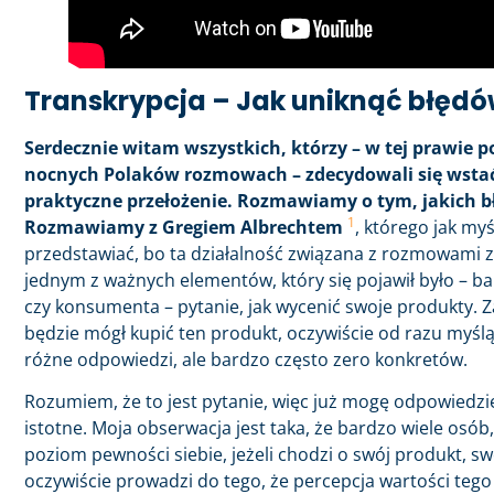
Transkrypcja – Jak uniknąć błędów
Serdecznie witam wszystkich, którzy – w tej prawie p
nocnych Polaków rozmowach – zdecydowali się wstać, 
praktyczne przełożenie. Rozmawiamy o tym, jakich b
1
Rozmawiamy z Gregiem Albrechtem
, którego jak my
przedstawiać, bo ta działalność związana z rozmowami z
jednym z ważnych elementów, który się pojawił było – 
czy konsumenta – pytanie, jak wycenić swoje produkty. Zap
będzie mógł kupić ten produkt, oczywiście od razu myśl
różne odpowiedzi, ale bardzo często zero konkretów.
Rozumiem, że to jest pytanie, więc już mogę odpowiedzieć
istotne. Moja obserwacja jest taka, że bardzo wiele osó
poziom pewności siebie, jeżeli chodzi o swój produkt, sw
oczywiście prowadzi do tego, że percepcja wartości tego