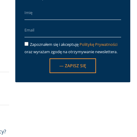
Zapoznałem się i akceptuję
Politykę Prywatności
oraz wyrażam zgodę na otrzymywanie newslettera.
— ZAPISZ SIĘ
cy?