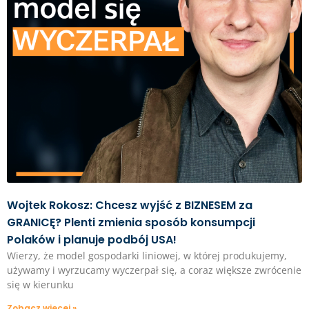
Wojtek Rokosz: Chcesz wyjść z BIZNESEM za
GRANICĘ? Plenti zmienia sposób konsumpcji
Polaków i planuje podbój USA!
Wierzy, że model gospodarki liniowej, w której produkujemy,
używamy i wyrzucamy wyczerpał się, a coraz większe zwrócenie
się w kierunku
Zobacz więcej »