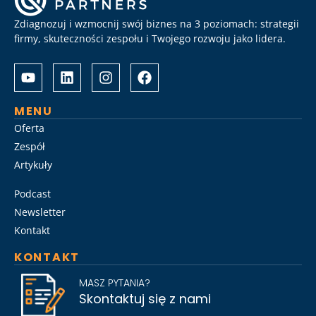
Zdiagnozuj i wzmocnij swój biznes na 3 poziomach: strategii
firmy, skuteczności zespołu i Twojego rozwoju jako lidera.
Albrecht
Разом
&
з
Partners
Albrechtpartners
разом
в
MENU
із
Slot
Oferta
Слот
City
Zespół
Сіті
провели
Artykuły
розробили
дослідження
стратегію
ринку
Podcast
Слот
топ-
Сіті
менеджменту,
Newsletter
вхід
виявивши
Kontakt
на
ключові
KONTAKT
ринок
тренди
для
найму
MASZ PYTANIA?
топ-
на
Skontaktuj się z nami
менеджменту
2026
та
рік.