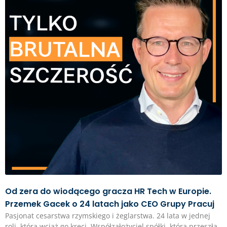
Od zera do wiodącego gracza HR Tech w Europie.
Przemek Gacek o 24 latach jako CEO Grupy Pracuj
Pasjonat cesarstwa rzymskiego i żeglarstwa. 24 lata w jednej
roli, która wciąż go kręci. Współzałożyciel spółki, która przeszła