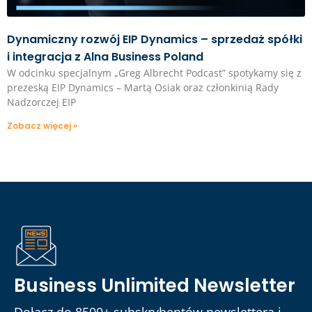
Dynamiczny rozwój EIP Dynamics – sprzedaż spółki
i integracja z Alna Business Poland
W odcinku specjalnym „Greg Albrecht Podcast” spotykamy się z
prezeską EIP Dynamics – Martą Osiak oraz członkinią Rady
Nadzorczej EIP
Zobacz więcej »
Business Unlimited Newsletter