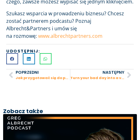
czego, zawsze możesz wypisać się jednym kliknięciem.
Szukasz wsparcia w prowadzeniu biznesu? Chcesz
zostać partnerem podcastu? Poznaj
Albrecht&Partners i umów się
na rozmowę:
www.albrechtpartners.com
UDOSTĘPNIJ:
POPRZEDNI
NASTĘPNY
Jak przygotować się do prezentacji inwestorskiej – poradnik
Turn your bad day into a valuable day by…doing nothing
Zobacz także