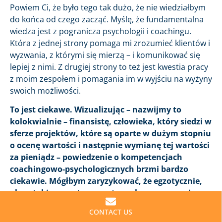
Powiem Ci, że było tego tak dużo, że nie wiedziałbym
do końca od czego zacząć. Myślę, że fundamentalna
wiedza jest z pogranicza psychologii i coachingu.
Która z jednej strony pomaga mi zrozumieć klientów i
wyzwania, z którymi się mierzą – i komunikować się
lepiej z nimi. Z drugiej strony to też jest kwestia pracy
z moim zespołem i pomagania im w wyjściu na wyżyny
swoich możliwości.
To jest ciekawe. Wizualizując – nazwijmy to
kolokwialnie – finansistę, człowieka, który siedzi w
sferze projektów, które są oparte w dużym stopniu
o ocenę wartości i następnie wymianę tej wartości
za pieniądz – powiedzenie o kompetencjach
coachingowo-psychologicznych brzmi bardzo
ciekawie. Mógłbym zaryzykować, że egzotycznie,
ale w takim pozytywnym tego słowa znaczeniu.
Rozumiem to już z kontekstu naszej
CONTACT US
dotychczasowej rozmowy – dlaczego tak jest.