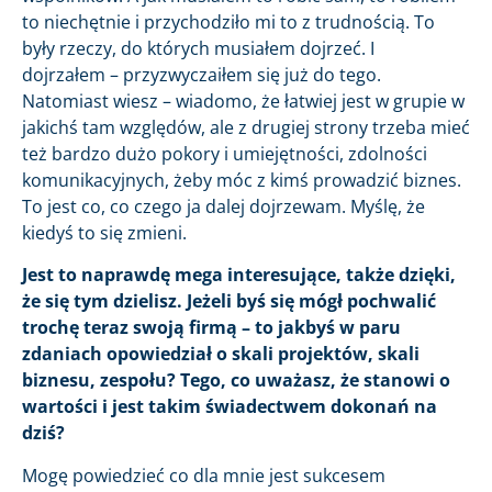
to niechętnie i przychodziło mi to z trudnością. To
były rzeczy, do których musiałem dojrzeć. I
dojrzałem – przyzwyczaiłem się już do tego.
Natomiast wiesz – wiadomo, że łatwiej jest w grupie w
jakichś tam względów, ale z drugiej strony trzeba mieć
też bardzo dużo pokory i umiejętności, zdolności
komunikacyjnych, żeby móc z kimś prowadzić biznes.
To jest co, co czego ja dalej dojrzewam. Myślę, że
kiedyś to się zmieni.
Jest to naprawdę mega interesujące, także dzięki,
że się tym dzielisz. Jeżeli byś się mógł pochwalić
trochę teraz swoją firmą – to jakbyś w paru
zdaniach opowiedział o skali projektów, skali
biznesu, zespołu? Tego, co uważasz, że stanowi o
wartości i jest takim świadectwem dokonań na
dziś?
Mogę powiedzieć co dla mnie jest sukcesem