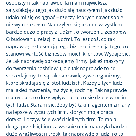
osobistym tak naprawdę. Ja mam największą
satysfakcję z tego jak dużo się nauczyłem i jak dużo
udało mi się osiągnąć – rzeczy, których nawet sobie
nie wyobrażałem. Nauczyłem się przede wszystkim
bardzo dużo o pracy z ludźmi, o tworzeniu zespołów.
O budowaniu relacji z ludźmi. To jest coś, co tak
naprawdę jest esencją tego biznesu i esencją tego, co
stanowi wartość biznesów moich klientów. Wydaje się,
że tak naprawdę sprzedajemy firmy, jakieś maszyny
do tworzenia cashflow’u, ale tak naprawdę to co
sprzedajemy, to są tak naprawdę żywe organizmy,
które składają się z istot ludzkich. Każdy z tych ludzi
ma jakieś marzenia, ma życie, rodzinę. Tak naprawdę
mamy bardzo duży wpływ na to, co się dzieje w życiu
tych ludzi. Staram się, żeby być takim agentem zmiany
na lepsze w życiu tych firm, których moja praca
dotyka. I oczywiście właścicieli tych firm. Ta moja
droga przedsiębiorcza właśnie mnie nauczyła bardzo
dużo wrażliwości i troski tak naprawdę o ludzi i o to,