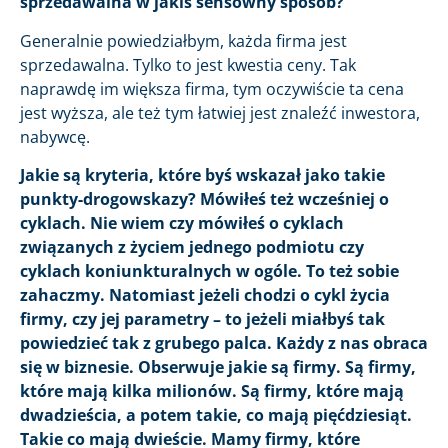
sprzedawalna w jakiś sensowny sposób?
Generalnie powiedziałbym, każda firma jest
sprzedawalna. Tylko to jest kwestia ceny. Tak
naprawdę im większa firma, tym oczywiście ta cena
jest wyższa, ale też tym łatwiej jest znaleźć inwestora,
nabywcę.
Jakie są kryteria, które byś wskazał jako takie
punkty-drogowskazy? Mówiłeś też wcześniej o
cyklach. Nie wiem czy mówiłeś o cyklach
związanych z życiem jednego podmiotu czy
cyklach koniunkturalnych w ogóle. To też sobie
zahaczmy. Natomiast jeżeli chodzi o cykl życia
firmy, czy jej parametry – to jeżeli miałbyś tak
powiedzieć tak z grubego palca. Każdy z nas obraca
się w biznesie. Obserwuje jakie są firmy. Są firmy,
które mają kilka milionów. Są firmy, które mają
dwadzieścia, a potem takie, co mają pięćdziesiąt.
Takie co mają dwieście. Mamy firmy, które