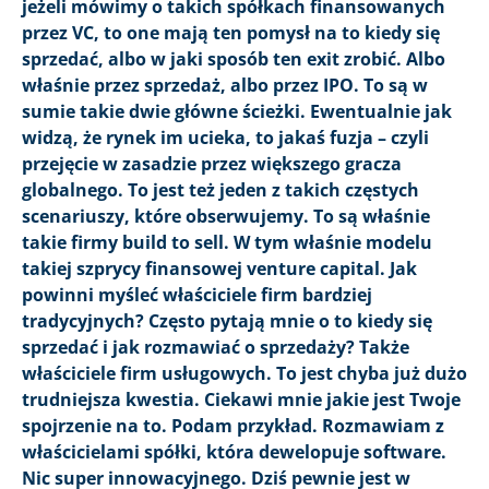
jeżeli mówimy o takich spółkach finansowanych
przez VC, to one mają ten pomysł na to kiedy się
sprzedać, albo w jaki sposób ten exit zrobić. Albo
właśnie przez sprzedaż, albo przez IPO. To są w
sumie takie dwie główne ścieżki. Ewentualnie jak
widzą, że rynek im ucieka, to jakaś fuzja – czyli
przejęcie w zasadzie przez większego gracza
globalnego. To jest też jeden z takich częstych
scenariuszy, które obserwujemy. To są właśnie
takie firmy build to sell. W tym właśnie modelu
takiej szprycy finansowej venture capital. Jak
powinni myśleć właściciele firm bardziej
tradycyjnych? Często pytają mnie o to kiedy się
sprzedać i jak rozmawiać o sprzedaży? Także
właściciele firm usługowych. To jest chyba już dużo
trudniejsza kwestia. Ciekawi mnie jakie jest Twoje
spojrzenie na to. Podam przykład. Rozmawiam z
właścicielami spółki, która dewelopuje software.
Nic super innowacyjnego. Dziś pewnie jest w