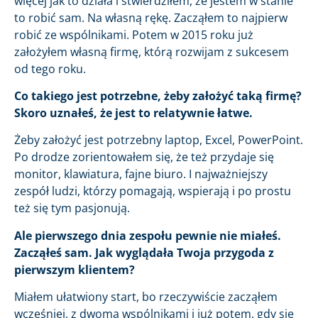
więcej jak to działa i stwierdziłem, że jestem w stanie
to robić sam. Na własną rękę. Zacząłem to najpierw
robić ze wspólnikami. Potem w 2015 roku już
założyłem własną firmę, którą rozwijam z sukcesem
od tego roku.
Co takiego jest potrzebne, żeby założyć taką firmę?
Skoro uznałeś, że jest to relatywnie łatwe.
Żeby założyć jest potrzebny laptop, Excel, PowerPoint.
Po drodze zorientowałem się, że też przydaje się
monitor, klawiatura, fajne biuro. I najważniejszy
zespół ludzi, którzy pomagają, wspierają i po prostu
też się tym pasjonują.
Ale pierwszego dnia zespołu pewnie nie miałeś.
Zacząłeś sam. Jak wyglądała Twoja przygoda z
pierwszym klientem?
Miałem ułatwiony start, bo rzeczywiście zacząłem
wcześniej, z dwoma wspólnikami i już potem, gdy się