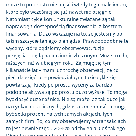
może to po prostu nie pójść i wtedy tego maksimum,
które było wcześniej się już nawet nie osiągnie.
Natomiast cykle koniunkturalne związane są tak
naprawdę z dostępnością finansowania, z kosztem
finansowania. Dużo wskazuje na to, że jesteśmy po
takim szczycie taniego pieniądza. Prawdopodobnie te
wyceny, które będziemy obserwować, fuzje i
przejęcia – będą na poziomie zbliżonym. Może trochę
niższych, niż w ubiegłym roku. Zajmuję się tym
kilkanaście lat – mam już trochę obserwacji, że co
pięć, dziesięć lat – powiedziałbym, takie cykle się
powtarzają. Kiedy po prostu wyceny za bardzo
podobne aktywa są po prostu dużo wyższe. To mogą
być dosyć duże różnice. Nie są może, aż tak duże jak
na rynkach publicznych, gdzie ta zmienność to mogą
być setki procent na tych samych akcjach, tych
samych firm. To, co my obserwujemy w transakcjach
to jest pewnie rzędu 20-40% odchylenia. Coś takiego.
Długoterminowego trendu – ile jest warta firma o