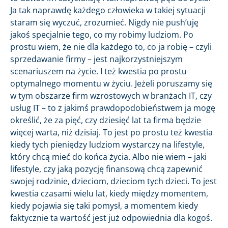
Ja tak naprawdę każdego człowieka w takiej sytuacji
staram się wyczuć, zrozumieć. Nigdy nie push’uję
jakoś specjalnie tego, co my robimy ludziom. Po
prostu wiem, że nie dla każdego to, co ja robię – czyli
sprzedawanie firmy – jest najkorzystniejszym
scenariuszem na życie. I też kwestia po prostu
optymalnego momentu w życiu. Jeżeli poruszamy się
w tym obszarze firm wzrostowych w branżach IT, czy
usług IT – to z jakimś prawdopodobieństwem ja mogę
określić, że za pięć, czy dziesięć lat ta firma będzie
więcej warta, niż dzisiaj. To jest po prostu też kwestia
kiedy tych pieniędzy ludziom wystarczy na lifestyle,
który chcą mieć do końca życia. Albo nie wiem – jaki
lifestyle, czy jaką pozycję finansową chcą zapewnić
swojej rodzinie, dzieciom, dzieciom tych dzieci. To jest
kwestia czasami wielu lat, kiedy między momentem,
kiedy pojawia się taki pomysł, a momentem kiedy
faktycznie ta wartość jest już odpowiednia dla kogoś.