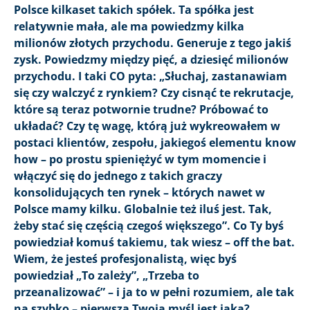
Polsce kilkaset takich spółek. Ta spółka jest
relatywnie mała, ale ma powiedzmy kilka
milionów złotych przychodu. Generuje z tego jakiś
zysk. Powiedzmy między pięć, a dziesięć milionów
przychodu. I taki CO pyta: „Słuchaj, zastanawiam
się czy walczyć z rynkiem? Czy cisnąć te rekrutacje,
które są teraz potwornie trudne? Próbować to
układać? Czy tę wagę, którą już wykreowałem w
postaci klientów, zespołu, jakiegoś elementu know
how – po prostu spieniężyć w tym momencie i
włączyć się do jednego z takich graczy
konsolidujących ten rynek – których nawet w
Polsce mamy kilku. Globalnie też iluś jest. Tak,
żeby stać się częścią czegoś większego”. Co Ty byś
powiedział komuś takiemu, tak wiesz – off the bat.
Wiem, że jesteś profesjonalistą, więc byś
powiedział „To zależy”, „Trzeba to
przeanalizować” – i ja to w pełni rozumiem, ale tak
na szybko – pierwsza Twoja myśl jest jaka?