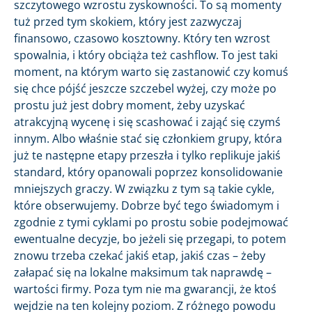
szczytowego wzrostu zyskowności. To są momenty
tuż przed tym skokiem, który jest zazwyczaj
finansowo, czasowo kosztowny. Który ten wzrost
spowalnia, i który obciąża też cashflow. To jest taki
moment, na którym warto się zastanowić czy komuś
się chce pójść jeszcze szczebel wyżej, czy może po
prostu już jest dobry moment, żeby uzyskać
atrakcyjną wycenę i się scashować i zająć się czymś
innym. Albo właśnie stać się członkiem grupy, która
już te następne etapy przeszła i tylko replikuje jakiś
standard, który opanowali poprzez konsolidowanie
mniejszych graczy. W związku z tym są takie cykle,
które obserwujemy. Dobrze być tego świadomym i
zgodnie z tymi cyklami po prostu sobie podejmować
ewentualne decyzje, bo jeżeli się przegapi, to potem
znowu trzeba czekać jakiś etap, jakiś czas – żeby
załapać się na lokalne maksimum tak naprawdę –
wartości firmy. Poza tym nie ma gwarancji, że ktoś
wejdzie na ten kolejny poziom. Z różnego powodu