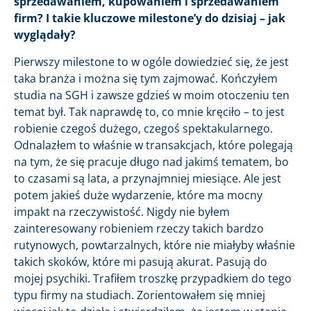
sprzedawaniem, kupowaniem i sprzedawaniem
firm? I takie kluczowe milestone’y do dzisiaj – jak
wyglądały?
Pierwszy milestone to w ogóle dowiedzieć się, że jest
taka branża i można się tym zajmować. Kończyłem
studia na SGH i zawsze gdzieś w moim otoczeniu ten
temat był. Tak naprawdę to, co mnie kręciło – to jest
robienie czegoś dużego, czegoś spektakularnego.
Odnalazłem to właśnie w transakcjach, które polegają
na tym, że się pracuje długo nad jakimś tematem, bo
to czasami są lata, a przynajmniej miesiące. Ale jest
potem jakieś duże wydarzenie, które ma mocny
impakt na rzeczywistość. Nigdy nie byłem
zainteresowany robieniem rzeczy takich bardzo
rutynowych, powtarzalnych, które nie miałyby właśnie
takich skoków, które mi pasują akurat. Pasują do
mojej psychiki. Trafiłem troszkę przypadkiem do tego
typu firmy na studiach. Zorientowałem się mniej