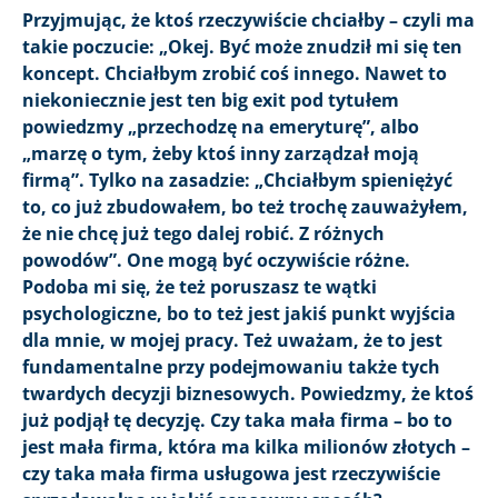
Przyjmując, że ktoś rzeczywiście chciałby – czyli ma
takie poczucie: „Okej. Być może znudził mi się ten
koncept. Chciałbym zrobić coś innego. Nawet to
niekoniecznie jest ten big exit pod tytułem
powiedzmy „przechodzę na emeryturę”, albo
„marzę o tym, żeby ktoś inny zarządzał moją
firmą”. Tylko na zasadzie: „Chciałbym spieniężyć
to, co już zbudowałem, bo też trochę zauważyłem,
że nie chcę już tego dalej robić. Z różnych
powodów”. One mogą być oczywiście różne.
Podoba mi się, że też poruszasz te wątki
psychologiczne, bo to też jest jakiś punkt wyjścia
dla mnie, w mojej pracy. Też uważam, że to jest
fundamentalne przy podejmowaniu także tych
twardych decyzji biznesowych. Powiedzmy, że ktoś
już podjął tę decyzję. Czy taka mała firma – bo to
jest mała firma, która ma kilka milionów złotych –
czy taka mała firma usługowa jest rzeczywiście