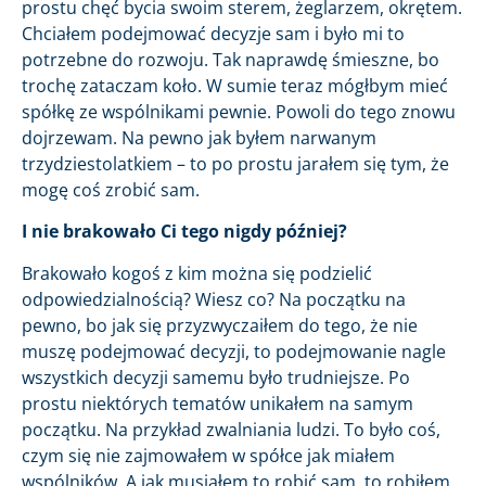
prostu chęć bycia swoim sterem, żeglarzem, okrętem.
Chciałem podejmować decyzje sam i było mi to
potrzebne do rozwoju. Tak naprawdę śmieszne, bo
trochę zataczam koło. W sumie teraz mógłbym mieć
spółkę ze wspólnikami pewnie. Powoli do tego znowu
dojrzewam. Na pewno jak byłem narwanym
trzydziestolatkiem – to po prostu jarałem się tym, że
mogę coś zrobić sam.
I nie brakowało Ci tego nigdy później?
Brakowało kogoś z kim można się podzielić
odpowiedzialnością? Wiesz co? Na początku na
pewno, bo jak się przyzwyczaiłem do tego, że nie
muszę podejmować decyzji, to podejmowanie nagle
wszystkich decyzji samemu było trudniejsze. Po
prostu niektórych tematów unikałem na samym
początku. Na przykład zwalniania ludzi. To było coś,
czym się nie zajmowałem w spółce jak miałem
wspólników. A jak musiałem to robić sam, to robiłem