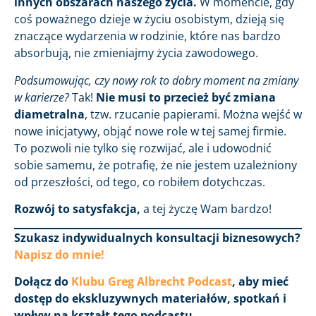
innych obszarach naszego życia.
W momencie, gdy
coś poważnego dzieje w życiu osobistym, dzieją się
znaczące wydarzenia w rodzinie, które nas bardzo
absorbują, nie zmieniajmy życia zawodowego.
Podsumowując, czy nowy rok to dobry moment na zmiany
w karierze?
Tak!
Nie musi to przecież być zmiana
diametralna
, tzw. rzucanie papierami. Można wejść w
nowe inicjatywy, objąć nowe role w tej samej firmie.
To pozwoli nie tylko się rozwijać, ale i udowodnić
sobie samemu, że potrafię, że nie jestem uzależniony
od przeszłości, od tego, co robiłem dotychczas.
Rozwój to satysfakcja,
a tej życzę Wam bardzo!
Szukasz indywidualnych konsultacji biznesowych?
Napisz do mnie!
Dołącz do
Klubu Greg Albrecht Podcast
, aby mieć
dostęp do ekskluzywnych materiałów, spotkań i
wpływ na kształt tego podcastu.