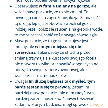
możliwość podejmowania nowych wyzwań.
Obserwujesz
w firmie zmiany na gorsze
, ale
wciąż masz poczucie, że to się zmieni. To
pewnego rodzaju zagrożenie, iluzja. Zamiast iść
tą drogą, lepiej spróbować swoich sił gdzie
indziej. Jeżeli boisz się rzucenia na głęboką wodę,
to może zacznij robić coś nowego równolegle.
Masz poczucie, że tu gdzie pracujesz jesteś
mocny, ale
w innym miejscu się nie
sprawdzisz
. Takie osoby ze strachu przed
zmianą trzymają się kurczowo swojego fotela. I
nie dotyczy to tylko pracowników będących na
początku swojej kariery zawodowej, ale i
właścicieli firm, menadżerów.
Uwaga!
Im dłużej będziesz tak myśleć, tym
bardziej stanie się to prawdą.
Zatem im
bardziej masz poczucie „nie dam rady”, tym
bardziej zacznij poszukiwać nowych wyzwań,
zadań, w których będziesz mógł sprawdzić
swoje