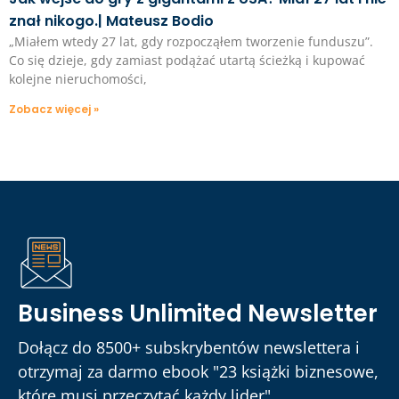
znał nikogo.| Mateusz Bodio
„Miałem wtedy 27 lat, gdy rozpocząłem tworzenie funduszu”.
Co się dzieje, gdy zamiast podążać utartą ścieżką i kupować
kolejne nieruchomości,
Zobacz więcej »
Business Unlimited Newsletter
Dołącz do 8500+ subskrybentów newslettera i
otrzymaj za darmo ebook "23 książki biznesowe,
które musi przeczytać każdy lider".