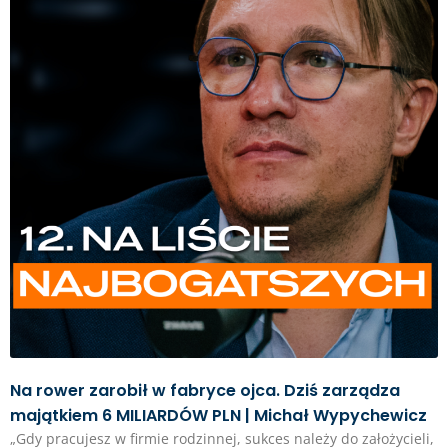
Na rower zarobił w fabryce ojca. Dziś zarządza
majątkiem 6 MILIARDÓW PLN | Michał Wypychewicz
„Gdy pracujesz w firmie rodzinnej, sukces należy do założycieli,