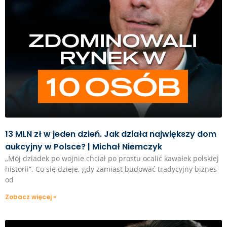
13 MLN zł w jeden dzień. Jak działa największy dom
aukcyjny w Polsce? | Michał Niemczyk
„Mój dziadek po wojnie chciał po prostu ocalić kawałek polskiej
historii”. Co się dzieje, gdy zamiast budować tradycyjny biznes
od
Zobacz więcej »