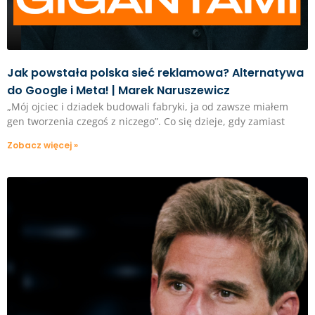
Jak powstała polska sieć reklamowa? Alternatywa
do Google i Meta! | Marek Naruszewicz
„Mój ojciec i dziadek budowali fabryki, ja od zawsze miałem
gen tworzenia czegoś z niczego”. Co się dzieje, gdy zamiast
Zobacz więcej »