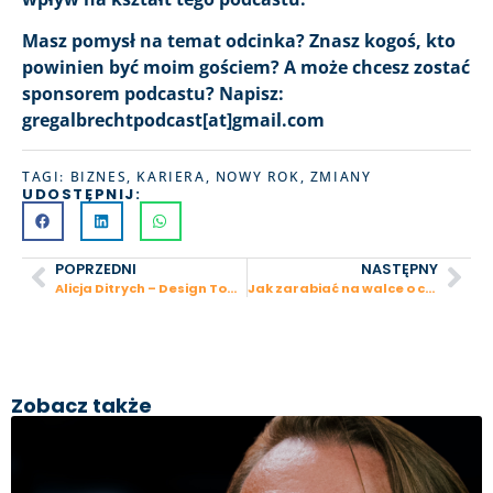
Masz pomysł na temat odcinka? Znasz kogoś, kto
powinien być moim gościem? A może chcesz zostać
sponsorem podcastu? Napisz:
gregalbrechtpodcast[at]gmail.com
TAGI:
BIZNES
,
KARIERA
,
NOWY ROK
,
ZMIANY
UDOSTĘPNIJ:
POPRZEDNI
NASTĘPNY
Alicja Ditrych – Design Town, akwizycje i budowa meblowego e-commerce przy wsparciu aniołów biznesu
Jak zarabiać na walce o czyste powietrze? – Wiktor Warchałowski, Airly
Zobacz także