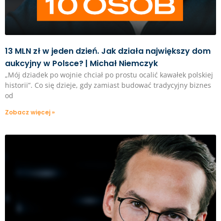
13 MLN zł w jeden dzień. Jak działa największy dom
aukcyjny w Polsce? | Michał Niemczyk
„Mój dziadek po wojnie chciał po prostu ocalić kawałek polskiej
historii”. Co się dzieje, gdy zamiast budować tradycyjny biznes
od
Zobacz więcej »