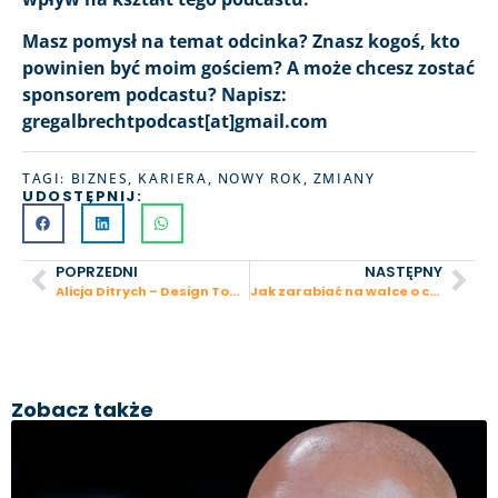
Masz pomysł na temat odcinka? Znasz kogoś, kto
powinien być moim gościem? A może chcesz zostać
sponsorem podcastu? Napisz:
gregalbrechtpodcast[at]gmail.com
TAGI:
BIZNES
,
KARIERA
,
NOWY ROK
,
ZMIANY
UDOSTĘPNIJ:
POPRZEDNI
NASTĘPNY
Alicja Ditrych – Design Town, akwizycje i budowa meblowego e-commerce przy wsparciu aniołów biznesu
Jak zarabiać na walce o czyste powietrze? – Wiktor Warchałowski, Airly
Zobacz także