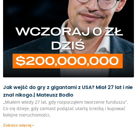
Jak wejść do gry z gigantami z USA? Miał 27 lat i nie
znał nikogo.| Mateusz Bodio
„Miałem wtedy 27 lat, gdy rozpocząłem tworzenie funduszu”.
Co się dzieje, gdy zamiast podążać utartą ścieżką i kupować
kolejne nieruchomości,
Zobacz więcej »