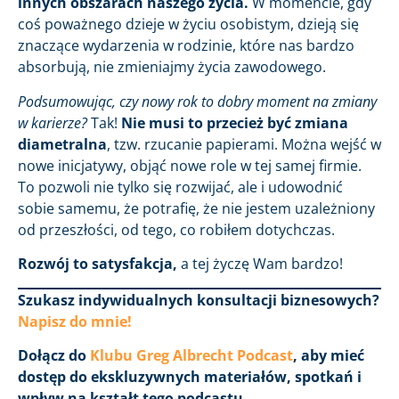
innych obszarach naszego życia.
W momencie, gdy
coś poważnego dzieje w życiu osobistym, dzieją się
znaczące wydarzenia w rodzinie, które nas bardzo
absorbują, nie zmieniajmy życia zawodowego.
Podsumowując, czy nowy rok to dobry moment na zmiany
w karierze?
Tak!
Nie musi to przecież być zmiana
diametralna
, tzw. rzucanie papierami. Można wejść w
nowe inicjatywy, objąć nowe role w tej samej firmie.
To pozwoli nie tylko się rozwijać, ale i udowodnić
sobie samemu, że potrafię, że nie jestem uzależniony
od przeszłości, od tego, co robiłem dotychczas.
Rozwój to satysfakcja,
a tej życzę Wam bardzo!
Szukasz indywidualnych konsultacji biznesowych?
Napisz do mnie!
Dołącz do
Klubu Greg Albrecht Podcast
, aby mieć
dostęp do ekskluzywnych materiałów, spotkań i
wpływ na kształt tego podcastu.