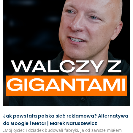
Jak powstała polska sieć reklamowa? Alternatywa
do Google i Meta! | Marek Naruszewicz
„Mój ojciec i dziadek budowali fabryki, ja od zawsze miałem