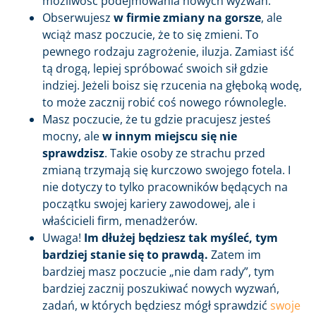
możliwość podejmowania nowych wyzwań.
Obserwujesz
w firmie zmiany na gorsze
, ale
wciąż masz poczucie, że to się zmieni. To
pewnego rodzaju zagrożenie, iluzja. Zamiast iść
tą drogą, lepiej spróbować swoich sił gdzie
indziej. Jeżeli boisz się rzucenia na głęboką wodę,
to może zacznij robić coś nowego równolegle.
Masz poczucie, że tu gdzie pracujesz jesteś
mocny, ale
w innym miejscu się nie
sprawdzisz
. Takie osoby ze strachu przed
zmianą trzymają się kurczowo swojego fotela. I
nie dotyczy to tylko pracowników będących na
początku swojej kariery zawodowej, ale i
właścicieli firm, menadżerów.
Uwaga!
Im dłużej będziesz tak myśleć, tym
bardziej stanie się to prawdą.
Zatem im
bardziej masz poczucie „nie dam rady”, tym
bardziej zacznij poszukiwać nowych wyzwań,
zadań, w których będziesz mógł sprawdzić
swoje