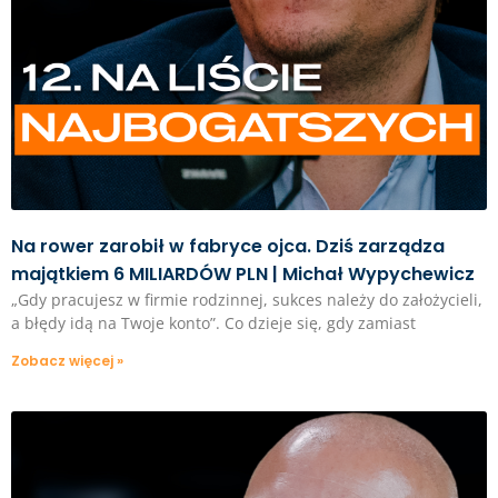
Na rower zarobił w fabryce ojca. Dziś zarządza
majątkiem 6 MILIARDÓW PLN | Michał Wypychewicz
„Gdy pracujesz w firmie rodzinnej, sukces należy do założycieli,
a błędy idą na Twoje konto”. Co dzieje się, gdy zamiast
Zobacz więcej »