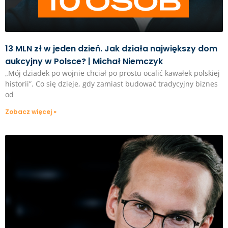
13 MLN zł w jeden dzień. Jak działa największy dom
aukcyjny w Polsce? | Michał Niemczyk
„Mój dziadek po wojnie chciał po prostu ocalić kawałek polskiej
historii”. Co się dzieje, gdy zamiast budować tradycyjny biznes
od
Zobacz więcej »