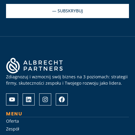
— SUBSKRYBUJ
Zdiagnozuj i wzmocnij swój biznes na 3 poziomach: strategii
firmy, skuteczności zespołu i Twojego rozwoju jako lidera.
Albrecht
Разом
&
з
Partners
Albrechtpartners
разом
в
MENU
із
Slot
Oferta
Слот
City
Zespół
Сіті
провели