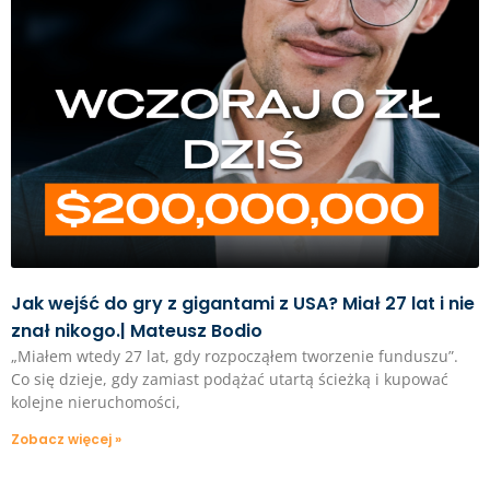
Jak wejść do gry z gigantami z USA? Miał 27 lat i nie
znał nikogo.| Mateusz Bodio
„Miałem wtedy 27 lat, gdy rozpocząłem tworzenie funduszu”.
Co się dzieje, gdy zamiast podążać utartą ścieżką i kupować
kolejne nieruchomości,
Zobacz więcej »