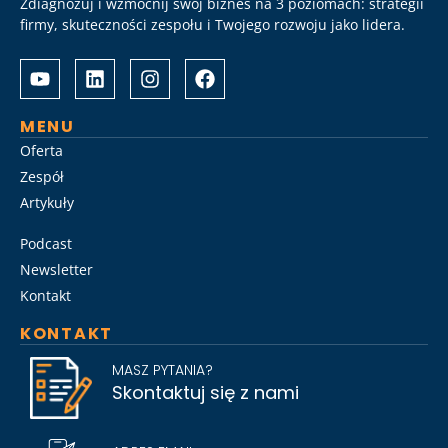
Zdiagnozuj i wzmocnij swój biznes na 3 poziomach: strategii
firmy, skuteczności zespołu i Twojego rozwoju jako lidera.
Albrecht
Разом
&
з
Partners
Albrechtpartners
разом
в
MENU
із
Slot
Oferta
Слот
City
Zespół
Сіті
провели
Artykuły
розробили
дослідження
стратегію
ринку
Podcast
Слот
топ-
Сіті
менеджменту,
Newsletter
вхід
виявивши
Kontakt
на
ключові
KONTAKT
ринок
тренди
для
найму
MASZ PYTANIA?
топ-
на
Skontaktuj się z nami
менеджменту
2026
та
рік.
активно