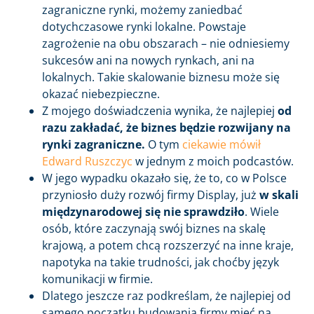
zagraniczne rynki, możemy zaniedbać
dotychczasowe rynki lokalne. Powstaje
zagrożenie na obu obszarach – nie odniesiemy
sukcesów ani na nowych rynkach, ani na
lokalnych. Takie skalowanie biznesu może się
okazać niebezpieczne.
Z mojego doświadczenia wynika, że najlepiej
od
razu zakładać, że biznes będzie rozwijany na
rynki zagraniczne.
O tym
ciekawie mówił
Edward Ruszczyc
w jednym z moich podcastów.
W jego wypadku okazało się, że to, co w Polsce
przyniosło duży rozwój firmy Display, już
w skali
międzynarodowej się nie sprawdziło
. Wiele
osób, które zaczynają swój biznes na skalę
krajową, a potem chcą rozszerzyć na inne kraje,
napotyka na takie trudności, jak choćby język
komunikacji w firmie.
Dlatego jeszcze raz podkreślam, że najlepiej od
samego początku budowania firmy mieć na