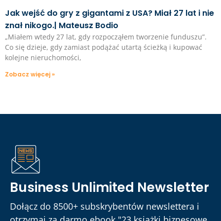
Jak wejść do gry z gigantami z USA? Miał 27 lat i nie
znał nikogo.| Mateusz Bodio
„Miałem wtedy 27 lat, gdy rozpocząłem tworzenie funduszu”.
Co się dzieje, gdy zamiast podążać utartą ścieżką i kupować
kolejne nieruchomości,
Zobacz więcej »
Business Unlimited Newsletter
Dołącz do 8500+ subskrybentów newslettera i
otrzymaj za darmo ebook "23 książki biznesowe,