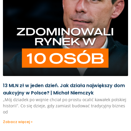
13 MLN zł w jeden dzień. Jak działa największy dom
aukcyjny w Polsce? | Michał Niemczyk
„Mój dziadek po wojnie chciał po prostu ocalić kawałek polskiej
historii”. Co się dzieje, gdy zamiast budować tradycyjny biznes
od
Zobacz więcej »