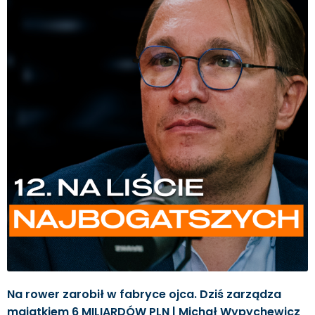
Na rower zarobił w fabryce ojca. Dziś zarządza
majątkiem 6 MILIARDÓW PLN | Michał Wypychewicz