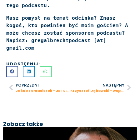
tego podcastu.
Masz pomysł na temat odcinka? Znasz 
kogoś, kto powinien być moim gościem? A 
może chcesz zostać sponsorem podcastu? 
Napisz: gregalbrechtpodcast [at] 
gmail.com
UDOSTĘPNIJ:
POPRZEDNI
NASTĘPNY
Jakub Tomasiczek – JBTS: 100 mln obrotu i oficjalna dystrybucja Xiaomi w Polsce
Krzysztof Dębowski – współtwórca SARE, Senuto i VC w KnowledgeHub
Zobacz także