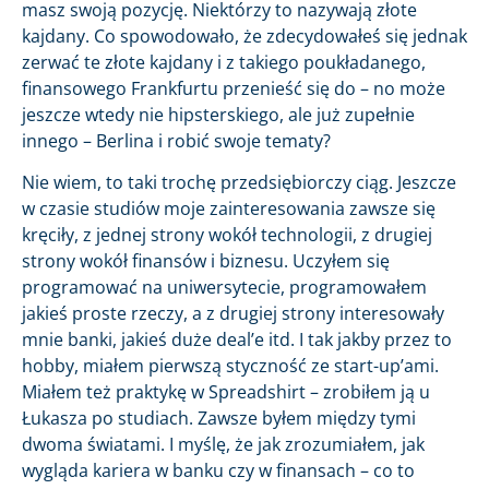
masz swoją pozycję. Niektórzy to nazywają złote
kajdany. Co spowodowało, że zdecydowałeś się jednak
zerwać te złote kajdany i z takiego poukładanego,
finansowego Frankfurtu przenieść się do – no może
jeszcze wtedy nie hipsterskiego, ale już zupełnie
innego – Berlina i robić swoje tematy?
Nie wiem, to taki trochę przedsiębiorczy ciąg. Jeszcze
w czasie studiów moje zainteresowania zawsze się
kręciły, z jednej strony wokół technologii, z drugiej
strony wokół finansów i biznesu. Uczyłem się
programować na uniwersytecie, programowałem
jakieś proste rzeczy, a z drugiej strony interesowały
mnie banki, jakieś duże deal’e itd. I tak jakby przez to
hobby, miałem pierwszą styczność ze start-up’ami.
Miałem też praktykę w Spreadshirt – zrobiłem ją u
Łukasza po studiach. Zawsze byłem między tymi
dwoma światami. I myślę, że jak zrozumiałem, jak
wygląda kariera w banku czy w finansach – co to