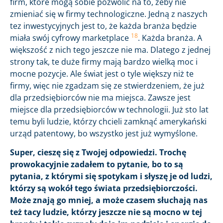
firm, które mogą sobie pozwolić na to, żeby nie
zmieniać się w firmy technologiczne. Jedną z naszych
tez inwestycyjnych jest to, że każda branża będzie
18
miała swój cyfrowy marketplace
. Każda branża. A
większość z nich tego jeszcze nie ma. Dlatego z jednej
strony tak, te duże firmy mają bardzo wielką moc i
mocne pozycje. Ale świat jest o tyle większy niż te
firmy, więc nie zgadzam się ze stwierdzeniem, że już
dla przedsiębiorców nie ma miejsca. Zawsze jest
miejsce dla przedsiębiorców w technologii. Już sto lat
temu byli ludzie, którzy chcieli zamknąć amerykański
urząd patentowy, bo wszystko jest już wymyślone.
Super, cieszę się z Twojej odpowiedzi. Trochę
prowokacyjnie zadałem to pytanie, bo to są
pytania, z którymi się spotykam i słyszę je od ludzi,
którzy są wokół tego świata przedsiębiorczości.
Może znają go mniej, a może czasem słuchają nas
też tacy ludzie, którzy jeszcze nie są mocno w tej