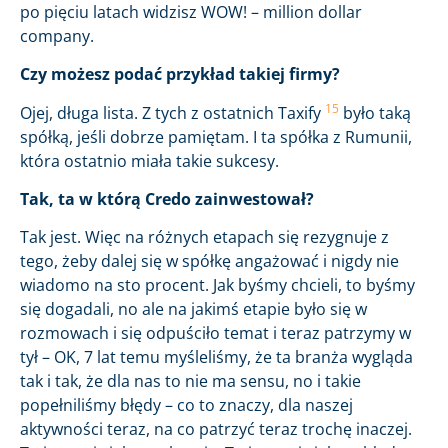
po pięciu latach widzisz WOW! – million dollar
company.
Czy możesz podać przykład takiej firmy?
15
Ojej, długa lista. Z tych z ostatnich Taxify
było taką
spółką, jeśli dobrze pamiętam. I ta spółka z Rumunii,
która ostatnio miała takie sukcesy.
Tak, ta w którą Credo zainwestował?
Tak jest. Więc na różnych etapach się rezygnuje z
tego, żeby dalej się w spółkę angażować i nigdy nie
wiadomo na sto procent. Jak byśmy chcieli, to byśmy
się dogadali, no ale na jakimś etapie było się w
rozmowach i się odpuściło temat i teraz patrzymy w
tył – OK, 7 lat temu myśleliśmy, że ta branża wygląda
tak i tak, że dla nas to nie ma sensu, no i takie
popełniliśmy błędy – co to znaczy, dla naszej
aktywności teraz, na co patrzyć teraz trochę inaczej.