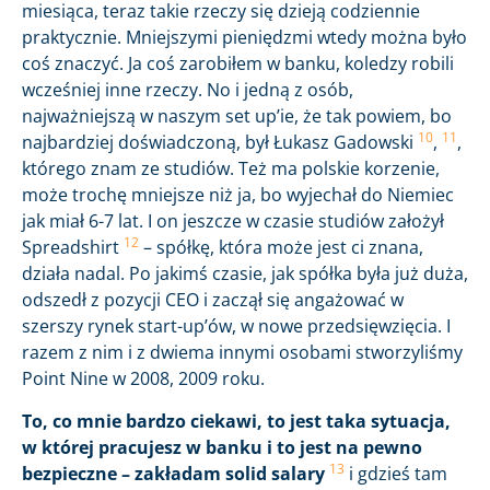
miesiąca, teraz takie rzeczy się dzieją codziennie
praktycznie. Mniejszymi pieniędzmi wtedy można było
coś znaczyć. Ja coś zarobiłem w banku, koledzy robili
wcześniej inne rzeczy. No i jedną z osób,
najważniejszą w naszym set up’ie, że tak powiem, bo
10
11
najbardziej doświadczoną, był Łukasz Gadowski
,
,
którego znam ze studiów. Też ma polskie korzenie,
może trochę mniejsze niż ja, bo wyjechał do Niemiec
jak miał 6-7 lat. I on jeszcze w czasie studiów założył
12
Spreadshirt
– spółkę, która może jest ci znana,
działa nadal. Po jakimś czasie, jak spółka była już duża,
odszedł z pozycji CEO i zaczął się angażować w
szerszy rynek start-up’ów, w nowe przedsięwzięcia. I
razem z nim i z dwiema innymi osobami stworzyliśmy
Point Nine w 2008, 2009 roku.
To, co mnie bardzo ciekawi, to jest taka sytuacja,
w której pracujesz w banku i to jest na pewno
13
bezpieczne – zakładam solid salary
i gdzieś tam