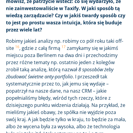
mówisz, że patrzycie wstecz: co się wydarzyło, że
nie zainwestowaliście w Taxify. W jaki sposób tą
wiedzą zarządzacie? Czy w jakiś twardy sposób czy
to jest po prostu wasza intuicja, która się buduje
przez wiele lat?
Robimy jakieś analizy np. robimy co pół roku taki off-
16
17
site
, gdzie z całą firmą
zamykamy się w jakimś
miejscu poza Berlinem na dwa dni i przechodzimy
przez różne tematy np. ostatnio jeden z kolegów
zrobił taką analizę, którą nazwał
8 sposobów żeby
zbudować świetne anty-portfolio
. I przeszedł tak
systematycznie przez to, jak jemu się wydaje –
popatrzył na nasze dane, na nasz CRM – jakie
popełnialiśmy błędy, wśród tych rzeczy, które z
dzisiejszego punktu widzenia działają. Na przykład, że
mieliśmy jakieś obawy, że spółka nie wyjdzie poza
swój kraj. A jak będzie tylko w kraju, to będzie za mała,
albo że wycena była za wysoka, albo że technologia