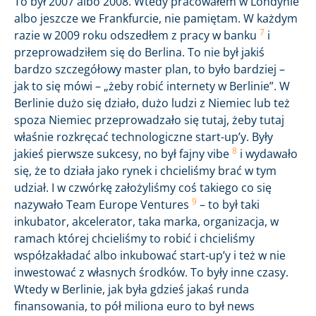
To był 2007 albo 2008. Wtedy pracowałem w Londynie
albo jeszcze we Frankfurcie, nie pamiętam. W każdym
7
razie w 2009 roku odszedłem z pracy w banku
i
przeprowadziłem się do Berlina. To nie był jakiś
bardzo szczegółowy master plan, to było bardziej –
jak to się mówi – „żeby robić internety w Berlinie”. W
Berlinie dużo się działo, dużo ludzi z Niemiec lub też
spoza Niemiec przeprowadzało się tutaj, żeby tutaj
właśnie rozkręcać technologiczne start-up’y. Były
8
jakieś pierwsze sukcesy, no był fajny vibe
i wydawało
się, że to działa jako rynek i chcieliśmy brać w tym
udział. I w czwórkę założyliśmy coś takiego co się
9
nazywało Team Europe Ventures
– to był taki
inkubator, akcelerator, taka marka, organizacja, w
ramach której chcieliśmy to robić i chcieliśmy
współzakładać albo inkubować start-up’y i też w nie
inwestować z własnych środków. To były inne czasy.
Wtedy w Berlinie, jak była gdzieś jakaś runda
finansowania, to pół miliona euro to był news