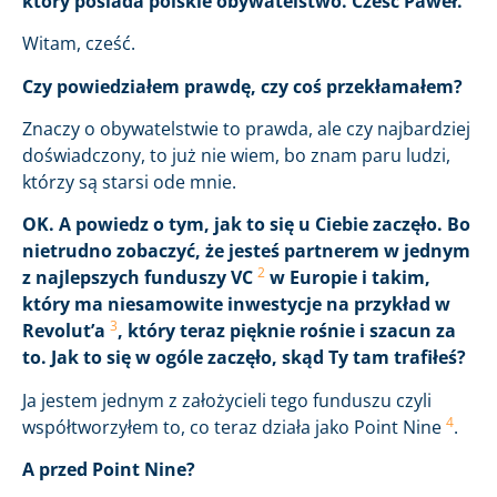
który posiada polskie obywatelstwo. Cześć Paweł.
Witam, cześć.
Czy powiedziałem prawdę, czy coś przekłamałem?
Znaczy o obywatelstwie to prawda, ale czy najbardziej
doświadczony, to już nie wiem, bo znam paru ludzi,
którzy są starsi ode mnie.
OK. A powiedz o tym, jak to się u Ciebie zaczęło. Bo
nietrudno zobaczyć, że jesteś partnerem w jednym
2
z najlepszych funduszy VC
w Europie i takim,
który ma niesamowite inwestycje na przykład w
3
Revolut’a
, który teraz pięknie rośnie i szacun za
to. Jak to się w ogóle zaczęło, skąd Ty tam trafiłeś?
Ja jestem jednym z założycieli tego funduszu czyli
4
współtworzyłem to, co teraz działa jako Point Nine
.
A przed Point Nine?