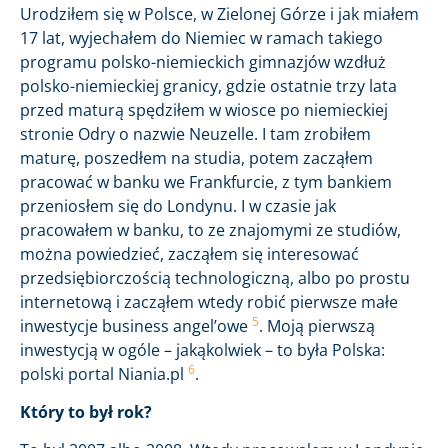
Urodziłem się w Polsce, w Zielonej Górze i jak miałem
17 lat, wyjechałem do Niemiec w ramach takiego
programu polsko-niemieckich gimnazjów wzdłuż
polsko-niemieckiej granicy, gdzie ostatnie trzy lata
przed maturą spędziłem w wiosce po niemieckiej
stronie Odry o nazwie Neuzelle. I tam zrobiłem
maturę, poszedłem na studia, potem zacząłem
pracować w banku we Frankfurcie, z tym bankiem
przeniosłem się do Londynu. I w czasie jak
pracowałem w banku, to ze znajomymi ze studiów,
można powiedzieć, zacząłem się interesować
przedsiębiorczością technologiczną, albo po prostu
internetową i zacząłem wtedy robić pierwsze małe
5
inwestycje business angel’owe
. Moją pierwszą
inwestycją w ogóle – jakąkolwiek – to była Polska:
6
polski portal Niania.pl
.
Który to był rok?