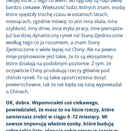
swojej liście, z tego co wiem. Bo sygnały są naprawdę
bardzo ciekawe. Większość ludzi, których znam, osoby
które spędziły trochę czasu w ostatnich latach,
miesiącach, zgodnie mówią: to jest inna skala, inna
szybkość, inny drive, inna etyka pracy, inne pieniądze.
Już bardziej dynamiczny rynek niż Stany Zjednoczone
według tego co ja rozumiem, a znam Stany
Zjednoczone o wiele lepiej niż Chiny. Ale na pewno
moje pojmowanie jest takie, że to są ekosystemy,
które działają na podobnym poziomie. Z tym, że
oczywiście Chiny produkują rzeczy głównie pod
chiński rynek. To są takie spostrzeżenia dosyć
powierzchowne, tak że nie będę się tutaj wypowiadał
o Chinach.
OK, dobra. Wspomniałeś coś ciekawego,
powiedziałeś, że masz to na liście rzeczy, które
zamierzasz zrobić w ciągu 6 -12 miesięcy. Mi
zawsze imponują właśnie osoby, które budują
sobie takie listy, planują sobie rzeczy w czasie w