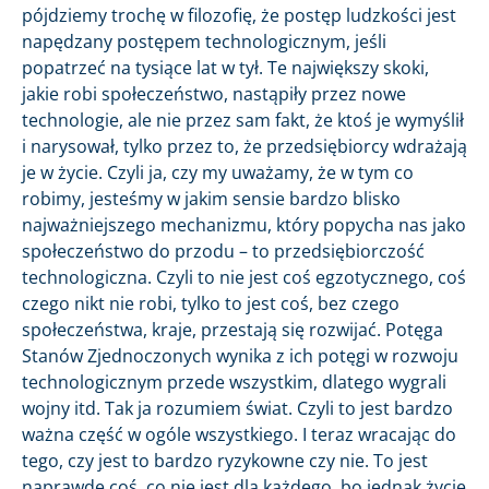
pójdziemy trochę w filozofię, że postęp ludzkości jest
napędzany postępem technologicznym, jeśli
popatrzeć na tysiące lat w tył. Te największy skoki,
jakie robi społeczeństwo, nastąpiły przez nowe
technologie, ale nie przez sam fakt, że ktoś je wymyślił
i narysował, tylko przez to, że przedsiębiorcy wdrażają
je w życie. Czyli ja, czy my uważamy, że w tym co
robimy, jesteśmy w jakim sensie bardzo blisko
najważniejszego mechanizmu, który popycha nas jako
społeczeństwo do przodu – to przedsiębiorczość
technologiczna. Czyli to nie jest coś egzotycznego, coś
czego nikt nie robi, tylko to jest coś, bez czego
społeczeństwa, kraje, przestają się rozwijać. Potęga
Stanów Zjednoczonych wynika z ich potęgi w rozwoju
technologicznym przede wszystkim, dlatego wygrali
wojny itd. Tak ja rozumiem świat. Czyli to jest bardzo
ważna część w ogóle wszystkiego. I teraz wracając do
tego, czy jest to bardzo ryzykowne czy nie. To jest
naprawdę coś, co nie jest dla każdego, bo jednak życie