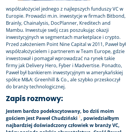
współzałożyciel jednego z najlepszych funduszy VC w
Europie. Prowadzi m.in. inwestycje w firmach Bitbond,
Brainly, Chainalysis, DocPlanner, Kreditech and
Mambu. Inwestuje swój czas poszukując okazji
inwestycyjnych w segmentach marketplace i crypto.
Przed założeniem Point Nine Capital w 2011, Paweł był
współzałożycielem i partnerem w Team Europe, gdzie
inwestował i pomagał wprowadzać na rynek takie
firmy jak Delivery Hero, Fyber i Madvertise. Ponadto,
Paweł był bankierem inwestycyjnym w amerykańskiej
spółce M&A: Greenhill & Co., ale szybko przeskoczył
do branży technologicznej.
Zapis rozmowy:
Jestem bardzo podekscytowany, bo dziś moim
1
gościem jest Paweł Chudziński
, powiedziałbym
najbardziej doświadczony człowiek w branży VC,