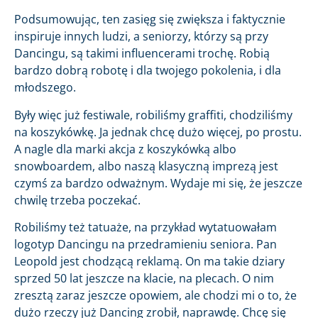
Podsumowując, ten zasięg się zwiększa i faktycznie
inspiruje innych ludzi, a seniorzy, którzy są przy
Dancingu, są takimi influencerami trochę. Robią
bardzo dobrą robotę i dla twojego pokolenia, i dla
młodszego.
Były więc już festiwale, robiliśmy graffiti, chodziliśmy
na koszykówkę. Ja jednak chcę dużo więcej, po prostu.
A nagle dla marki akcja z koszykówką albo
snowboardem, albo naszą klasyczną imprezą jest
czymś za bardzo odważnym. Wydaje mi się, że jeszcze
chwilę trzeba poczekać.
Robiliśmy też tatuaże, na przykład wytatuowałam
logotyp Dancingu na przedramieniu seniora. Pan
Leopold jest chodzącą reklamą. On ma takie dziary
sprzed 50 lat jeszcze na klacie, na plecach. O nim
zresztą zaraz jeszcze opowiem, ale chodzi mi o to, że
dużo rzeczy już Dancing zrobił, naprawdę. Chcę się