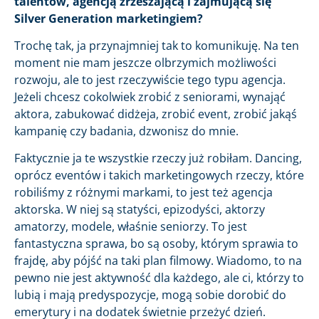
talentów, agencją zrzeszającą i zajmującą się
Silver Generation marketingiem?
Trochę tak, ja przynajmniej tak to komunikuję. Na ten
moment nie mam jeszcze olbrzymich możliwości
rozwoju, ale to jest rzeczywiście tego typu agencja.
Jeżeli chcesz cokolwiek zrobić z seniorami, wynająć
aktora, zabukować didżeja, zrobić event, zrobić jakąś
kampanię czy badania, dzwonisz do mnie.
Faktycznie ja te wszystkie rzeczy już robiłam. Dancing,
oprócz eventów i takich marketingowych rzeczy, które
robiliśmy z różnymi markami, to jest też agencja
aktorska. W niej są statyści, epizodyści, aktorzy
amatorzy, modele, właśnie seniorzy. To jest
fantastyczna sprawa, bo są osoby, którym sprawia to
frajdę, aby pójść na taki plan filmowy. Wiadomo, to na
pewno nie jest aktywność dla każdego, ale ci, którzy to
lubią i mają predyspozycje, mogą sobie dorobić do
emerytury i na dodatek świetnie przeżyć dzień.