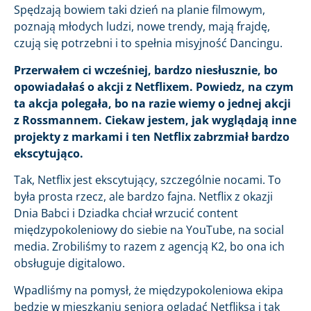
Spędzają bowiem taki dzień na planie filmowym,
poznają młodych ludzi, nowe trendy, mają frajdę,
czują się potrzebni i to spełnia misyjność Dancingu.
Przerwałem ci wcześniej, bardzo niesłusznie, bo
opowiadałaś o akcji z Netflixem. Powiedz, na czym
ta akcja polegała, bo na razie wiemy o jednej akcji
z Rossmannem. Ciekaw jestem, jak wyglądają inne
projekty z markami i ten Netflix zabrzmiał bardzo
ekscytująco.
Tak, Netflix jest ekscytujący, szczególnie nocami. To
była prosta rzecz, ale bardzo fajna. Netflix z okazji
Dnia Babci i Dziadka chciał wrzucić content
międzypokoleniowy do siebie na YouTube, na social
media. Zrobiliśmy to razem z agencją K2, bo ona ich
obsługuje digitalowo.
Wpadliśmy na pomysł, że międzypokoleniowa ekipa
będzie w mieszkaniu seniora oglądać Netfliksa i tak