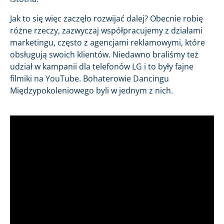
Jak to się więc zaczęło rozwijać dalej? Obecnie robię
różne rzeczy, zazwyczaj współpracujemy z działami
marketingu, często z agencjami reklamowymi, które
obsługują swoich klientów. Niedawno braliśmy też
udział w kampanii dla telefonów LG i to były fajne
filmiki na YouTube. Bohaterowie Dancingu
Międzypokoleniowego byli w jednym z nich.