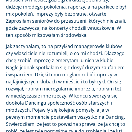
didżeje młodego pokolenia, raperzy, a na parkiecie był
mix pokoleń. Imprezy były bezpłatne, otwarte.
Zaprosiłam seniorów do przestrzeni, których nie znali,
gdzie zazwyczaj na koncerty chodzili wnuczkowie. W
ten sposób miksowałam środowiska.
Jak zaczynałam, to na przykład managerowie klubów
czy właściciele nie rozumieli, o co mi chodzi. Dlaczego
chcę zrobić imprezę z emerytami u nich w klubie.
Nagle jednak spotkałam się z dosyć dużym zaufaniem
i wsparciem. Dzięki temu mogłam robić imprezy w
najfajniejszych klubach w mieście i to był cykl. On się
rozwijał, robiłam nieregularnie imprezki, robiłam też
w międzyczasie inne rzeczy. W końcu stworzyła się
dookoła Dancingu społeczność osób starszych i
młodszych. Pojawiły się kolejne pomysły, a ja w
pewnym momencie postawiłam wszystko na Dancing.
Stwierdziłam, że jest to poważna sprawa, że ja chcę to
robić, że jest tyle pomysłów, tyle do zrobienia i że już