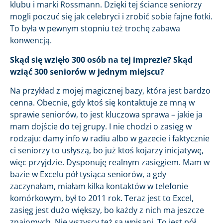
klubu i marki Rossmann. Dzięki tej ściance seniorzy
mogli poczuć się jak celebryci i zrobić sobie fajne fotki.
To była w pewnym stopniu też trochę zabawa
konwencją.
Skąd się wzięło 300 osób na tej imprezie? Skąd
wziąć 300 seniorów w jednym miejscu?
Na przykład z mojej magicznej bazy, która jest bardzo
cenna. Obecnie, gdy ktoś się kontaktuje ze mną w
sprawie seniorów, to jest kluczowa sprawa – jakie ja
mam dojście do tej grupy. I nie chodzi o zasięg w
rodzaju: damy info w radiu albo w gazecie i faktycznie
ci seniorzy to usłyszą, bo już ktoś kojarzy inicjatywę,
więc przyjdzie. Dysponuję realnym zasięgiem. Mam w
bazie w Excelu pół tysiąca seniorów, a gdy
zaczynałam, miałam kilka kontaktów w telefonie
komórkowym, był to 2011 rok. Teraz jest to Excel,
zasięg jest dużo większy, bo każdy z nich ma jeszcze
znajomych. Nie wszyscy też są wpisani. To jest pół