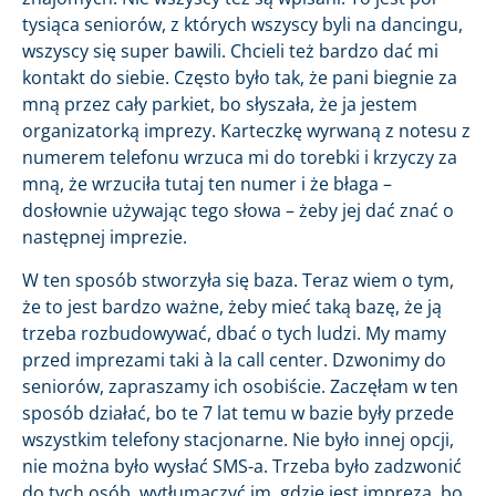
tysiąca seniorów, z których wszyscy byli na dancingu,
wszyscy się super bawili. Chcieli też bardzo dać mi
kontakt do siebie. Często było tak, że pani biegnie za
mną przez cały parkiet, bo słyszała, że ja jestem
organizatorką imprezy. Karteczkę wyrwaną z notesu z
numerem telefonu wrzuca mi do torebki i krzyczy za
mną, że wrzuciła tutaj ten numer i że błaga –
dosłownie używając tego słowa – żeby jej dać znać o
następnej imprezie.
W ten sposób stworzyła się baza. Teraz wiem o tym,
że to jest bardzo ważne, żeby mieć taką bazę, że ją
trzeba rozbudowywać, dbać o tych ludzi. My mamy
przed imprezami taki à la call center. Dzwonimy do
seniorów, zapraszamy ich osobiście. Zaczęłam w ten
sposób działać, bo te 7 lat temu w bazie były przede
wszystkim telefony stacjonarne. Nie było innej opcji,
nie można było wysłać SMS-a. Trzeba było zadzwonić
do tych osób, wytłumaczyć im, gdzie jest impreza, bo