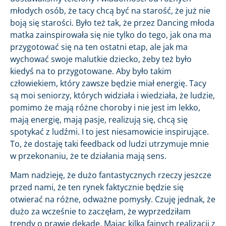
młodych osób, że tacy chcą być na starość, że już nie
boją się starości. Było też tak, że przez Dancing młoda
matka zainspirowała się nie tylko do tego, jak ona ma
przygotować się na ten ostatni etap, ale jak ma
wychować swoje malutkie dziecko, żeby też było
kiedyś na to przygotowane. Aby było takim
człowiekiem, który zawsze będzie miał energię. Tacy
są moi seniorzy, których widziała i wiedziała, że ludzie,
pomimo że mają różne choroby i nie jest im lekko,
mają energię, mają pasje, realizują się, chcą się
spotykać z ludźmi. I to jest niesamowicie inspirujące.
To, że dostaję taki feedback od ludzi utrzymuje mnie
w przekonaniu, że te działania mają sens.
Mam nadzieję, że dużo fantastycznych rzeczy jeszcze
przed nami, że ten rynek faktycznie będzie się
otwierać na różne, odważne pomysły. Czuję jednak, że
dużo za wcześnie to zaczęłam, że wyprzedziłam
trendy o prawie dekadę. Mając kilka fajnych realizacji z