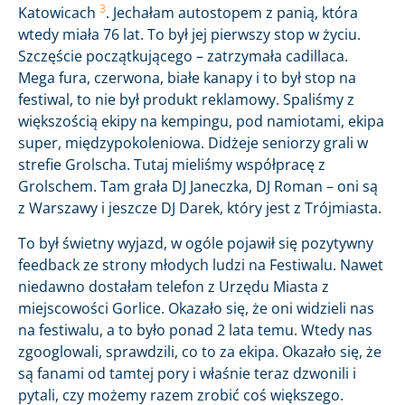
3
Katowicach
. Jechałam autostopem z panią, która
wtedy miała 76 lat. To był jej pierwszy stop w życiu.
Szczęście początkującego – zatrzymała cadillaca.
Mega fura, czerwona, białe kanapy i to był stop na
festiwal, to nie był produkt reklamowy. Spaliśmy z
większością ekipy na kempingu, pod namiotami, ekipa
super, międzypokoleniowa. Didżeje seniorzy grali w
strefie Grolscha. Tutaj mieliśmy współpracę z
Grolschem. Tam grała DJ Janeczka, DJ Roman – oni są
z Warszawy i jeszcze DJ Darek, który jest z Trójmiasta.
To był świetny wyjazd, w ogóle pojawił się pozytywny
feedback ze strony młodych ludzi na Festiwalu. Nawet
niedawno dostałam telefon z Urzędu Miasta z
miejscowości Gorlice. Okazało się, że oni widzieli nas
na festiwalu, a to było ponad 2 lata temu. Wtedy nas
zgooglowali, sprawdzili, co to za ekipa. Okazało się, że
są fanami od tamtej pory i właśnie teraz dzwonili i
pytali, czy możemy razem zrobić coś większego.