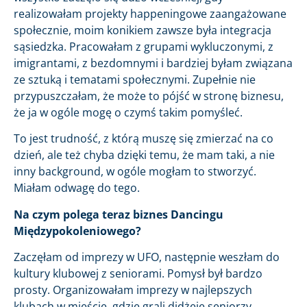
realizowałam projekty happeningowe zaangażowane
społecznie, moim konikiem zawsze była integracja
sąsiedzka. Pracowałam z grupami wykluczonymi, z
imigrantami, z bezdomnymi i bardziej byłam związana
ze sztuką i tematami społecznymi. Zupełnie nie
przypuszczałam, że może to pójść w stronę biznesu,
że ja w ogóle mogę o czymś takim pomyśleć.
To jest trudność, z którą muszę się zmierzać na co
dzień, ale też chyba dzięki temu, że mam taki, a nie
inny background, w ogóle mogłam to stworzyć.
Miałam odwagę do tego.
Na czym polega teraz biznes Dancingu
Międzypokoleniowego?
Zaczęłam od imprezy w UFO, następnie weszłam do
kultury klubowej z seniorami. Pomysł był bardzo
prosty. Organizowałam imprezy w najlepszych
klubach w mieście, gdzie grali didżeje seniorzy,