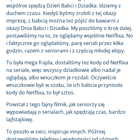
wspólnie spędzą Dzień Babci i Dziadka. Idziemy z
duchem czasu. Kiedyś byśmy zrobili z tej okazji
imprezę, z babcią można też pójść do kawiarni z
okazji Dnia Babci i Dziadka. My poszliśmy o krok dalej,
postawiliśmy na to, że oglądamy wspólnie Netflixa. No
i faktycznie go oglądaliśmy, parę seriali przez kilka
godzin, razem z seniorami i z częścią młodej ekipy.
To była mega frajda, dostaliśmy też kody od Netflixa
na seriale, więc wszyscy dziadkowie albo nadal je
oglądają, albo wnuczkom je rozdali. Oczywiście
wnuczkowie byli w szoku, że ich babcia przyniosła
kody do Netflixa, to był sztos.
Powstał z tego fajny filmik, jak seniorzy się
wypowiadają o serialach, jak spędzają czas, bardzo
lajfstajlowy.
To poszło w sieci, inspiruje innych. Później
dostawaliśmy telefony i wiadomości od różnych