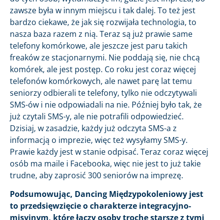
zawsze była w innym miejscu i tak dalej. To też jest
bardzo ciekawe, że jak się rozwijała technologia, to
nasza baza razem z nią. Teraz są już prawie same
telefony komórkowe, ale jeszcze jest paru takich
freaków ze stacjonarnymi. Nie poddają się, nie chcą
komórek, ale jest postęp. Co roku jest coraz więcej
telefonów komórkowych, ale nawet parę lat temu
seniorzy odbierali te telefony, tylko nie odczytywali
SMS-ów i nie odpowiadali na nie. Później było tak, że
już czytali SMS-y, ale nie potrafili odpowiedzieć.
Dzisiaj, w zasadzie, każdy już odczyta SMS-a z
informacją o imprezie, więc też wysyłamy SMS-y.
Prawie każdy jest w stanie odpisać. Teraz coraz więcej
osób ma maile i Facebooka, więc nie jest to już takie
trudne, aby zaprosić 300 seniorów na imprezę.
Podsumowując, Dancing Międzypokoleniowy jest
to przedsięwzięcie o charakterze integracyjno-
misyjnym, które łączy osoby trochę starsze z tymi