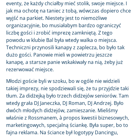
eventy, że każdy chciałby mieć stolik, swoje miejsce. I
jak ma ochotę na taniec z tobą, wówczas dopiero chce
wyjść na parkiet. Niestety jest to niemożliwe
organizacyjnie, bo musiałabym bardzo ograniczyć
liczbę gości i zrobić imprezę zamkniętą. Z tego
powodu w klubie Bal była wtedy walka o miejsca.
Techniczni przynosili kanapy z zaplecza, bo było tak
dużo gości. Panowie mieli w powietrzu jeszcze
kanapę, a starsze panie wskakiwały na nią, żeby już
rezerwować miejsce.
Młodzi goście byli w szoku, bo w ogóle nie widzieli
takiej imprezy, nie spodziewali się, że tu przyjdzie taki
tłum. Za didżejką było trzech didżejów seniorów. Tam
wtedy grała DJ Janeczka, DJ Roman, DJ Andrzej. Było
dwóch młodych didżejów, zamieszanie. Mieliśmy
właśnie z Rossmanem, à propos kwestii biznesowych,
marketingowych, specjalną ściankę. Była super, bo to
fajna reklama. Na ściance był logotypy Dancingu,