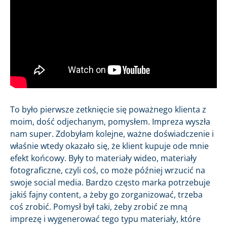
To było pierwsze zetknięcie się poważnego klienta z
moim, dość odjechanym, pomysłem. Impreza wyszła
nam super. Zdobyłam kolejne, ważne doświadczenie i
właśnie wtedy okazało się, że klient kupuje ode mnie
efekt końcowy. Były to materiały wideo, materiały
fotograficzne, czyli coś, co może później wrzucić na
swoje social media. Bardzo często marka potrzebuje
jakiś fajny content, a żeby go zorganizować, trzeba
coś zrobić. Pomysł był taki, żeby zrobić ze mną
imprezę i wygenerować tego typu materiały, które