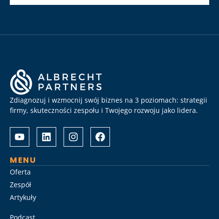
Zdiagnozuj i wzmocnij swój biznes na 3 poziomach: strategii
firmy, skuteczności zespołu i Twojego rozwoju jako lidera.
Albrecht
Разом
&
з
Partners
Albrechtpartners
разом
в
MENU
із
Slot
Oferta
Слот
City
Zespół
Сіті
провели
Artykuły
розробили
дослідження
стратегію
ринку
Podcast