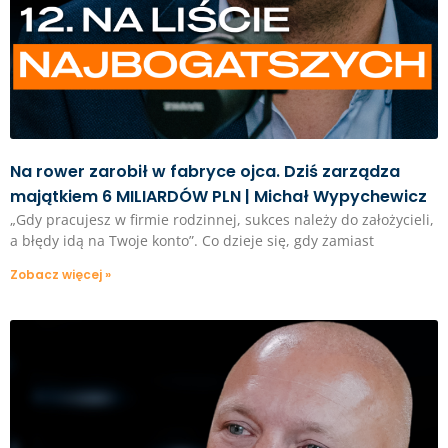
Na rower zarobił w fabryce ojca. Dziś zarządza
majątkiem 6 MILIARDÓW PLN | Michał Wypychewicz
„Gdy pracujesz w firmie rodzinnej, sukces należy do założycieli,
a błędy idą na Twoje konto”. Co dzieje się, gdy zamiast
Zobacz więcej »