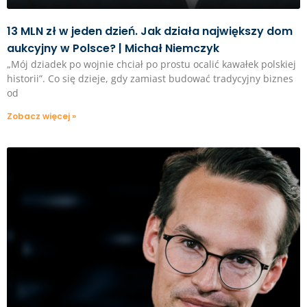
13 MLN zł w jeden dzień. Jak działa największy dom
aukcyjny w Polsce? | Michał Niemczyk
„Mój dziadek po wojnie chciał po prostu ocalić kawałek polskiej
historii”. Co się dzieje, gdy zamiast budować tradycyjny biznes
od
Zobacz więcej »