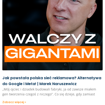
Jak powstała polska sieć reklamowa? Alternatywa
do Google i Meta! | Marek Naruszewicz
„Mój ojciec i dziadek budowali fabryki, ja od zawsze miałem
gen tworzenia czegoś z niczego”. Co się dzieje, gdy zamiast
Zobacz więcej »