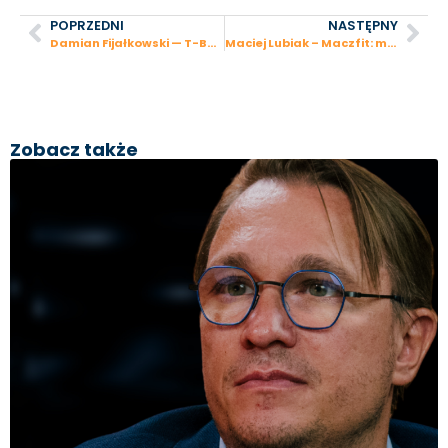
POPRZEDNI
NASTĘPNY
Damian Fijałkowski — T-Bull: 500 milionów pobrań gier i 3 satelity w kosmosie
Maciej Lubiak – Maczfit: mistrz Polski w tenisie liderem cateringu dietetycznego
Zobacz także