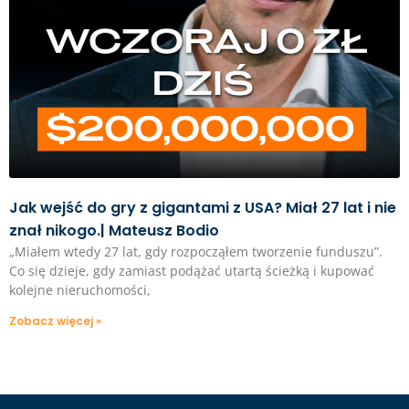
Jak wejść do gry z gigantami z USA? Miał 27 lat i nie
znał nikogo.| Mateusz Bodio
„Miałem wtedy 27 lat, gdy rozpocząłem tworzenie funduszu”.
Co się dzieje, gdy zamiast podążać utartą ścieżką i kupować
kolejne nieruchomości,
Zobacz więcej »