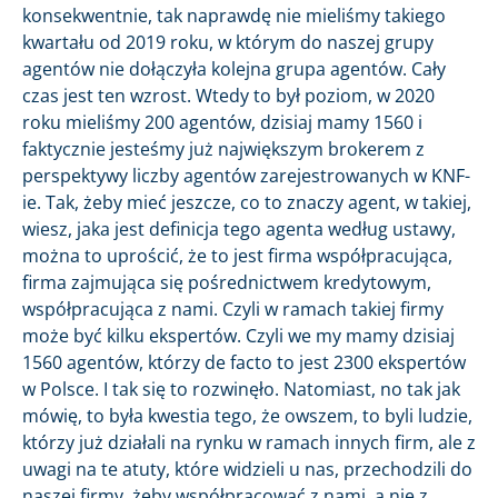
konsekwentnie, tak naprawdę nie mieliśmy takiego
kwartału od 2019 roku, w którym do naszej grupy
agentów nie dołączyła kolejna grupa agentów. Cały
czas jest ten wzrost. Wtedy to był poziom, w 2020
roku mieliśmy 200 agentów, dzisiaj mamy 1560 i
faktycznie jesteśmy już największym brokerem z
perspektywy liczby agentów zarejestrowanych w KNF-
ie. Tak, żeby mieć jeszcze, co to znaczy agent, w takiej,
wiesz, jaka jest definicja tego agenta według ustawy,
można to uprościć, że to jest firma współpracująca,
firma zajmująca się pośrednictwem kredytowym,
współpracująca z nami. Czyli w ramach takiej firmy
może być kilku ekspertów. Czyli we my mamy dzisiaj
1560 agentów, którzy de facto to jest 2300 ekspertów
w Polsce. I tak się to rozwinęło. Natomiast, no tak jak
mówię, to była kwestia tego, że owszem, to byli ludzie,
którzy już działali na rynku w ramach innych firm, ale z
uwagi na te atuty, które widzieli u nas, przechodzili do
naszej firmy, żeby współpracować z nami, a nie z