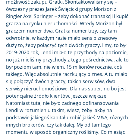
możliwość zakupu Gratki. Skontaktowaliśmy się –
ówczesny prezes Jarek Święcicki grupy Morizon z
Ringier Axel Springer – żeby dokonać transakcji i kupić
gracza na rynku nieruchomości. Wtedy Morizon był
graczem numer dwa, Gratka numer trzy, czy tam
odwrotnie, w każdym razie miało sens biznesowy
duży to, żeby połączyć tych dwóch graczy. I my, to był
2019-2020 rok, Lendi miało te przychody na poziomie,
no już mieliśmy przychody z tego pośrednictwa, ale to
był poziom tam, nie wiem, 15 milionów rocznie, coś
takiego. Więc absolutnie raczkujący biznes. A tu miało
się połączyć dwóch graczy, takich serwisów, dwa
serwisy nieruchomościowe. Dla nas super, no bo jest
potencjalne źródło klientów, jeszcze większe.
Natomiast tutaj nie było żadnego dofinansowania
Lendi w rozumieniu takim, wiesz, żeby jakby na
podstawie jakiegoś kapitału robić jakieś M&A, różnych
innych brokerów, czy tak dalej. My od tamtego
momentu w sposób organiczny rośliśmy. Co miesiąc