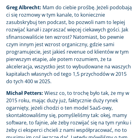
Greg Albrecht:
Mam do ciebie prośbę. Jeżeli podobają
ci się rozmowy w tym kanale, to koniecznie
zasubskrybuj ten podcast, bo pozwoli nam to lepiej
rozwijać kanał i zapraszać więcej ciekawych gości. Jak
sfinansowaliście ten wzrost? Natomiast, bo pewnie
czym innym jest wzrost organiczny, gdzie sami
programujecie, jest jakieś revenue od klientów w tym
pierwszym etapie, ale potem rozumiem, że ta
akceleracja, wszystko jest to wybudowane na waszych
kapitałach własnych od tego 1,5 przychodów w 2015
do tych 400 w 2025.
Michał Petters:
Wiesz co, to trochę było tak, że my w
2015 roku, mając duży już, faktycznie duży rynek
ogarnięty, jeżeli chodzi o ten model SaaS-owy,
skontaktowaliśmy się, pomyśleliśmy tak: okej, mamy
software, to fajnie, ale żeby rozwijać się na tym rynku i
żeby ci eksperci chcieli z nami współpracować, no to
musimy im coś jeszcze dać. I wtedy mówiliśmy o tym,