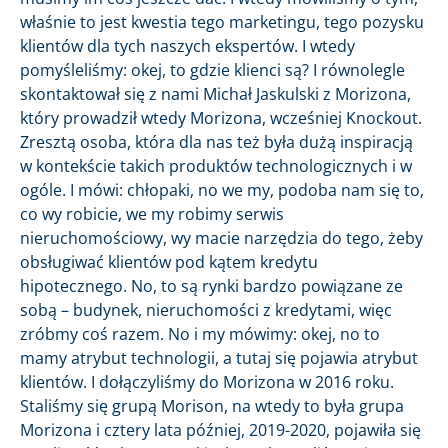
właśnie to jest kwestia tego marketingu, tego pozysku
klientów dla tych naszych ekspertów. I wtedy
pomyśleliśmy: okej, to gdzie klienci są? I równolegle
skontaktował się z nami Michał Jaskulski z Morizona,
który prowadził wtedy Morizona, wcześniej Knockout.
Zresztą osoba, która dla nas też była dużą inspiracją
w kontekście takich produktów technologicznych i w
ogóle. I mówi: chłopaki, no we my, podoba nam się to,
co wy robicie, we my robimy serwis
nieruchomościowy, wy macie narzędzia do tego, żeby
obsługiwać klientów pod kątem kredytu
hipotecznego. No, to są rynki bardzo powiązane ze
sobą – budynek, nieruchomości z kredytami, więc
zróbmy coś razem. No i my mówimy: okej, no to
mamy atrybut technologii, a tutaj się pojawia atrybut
klientów. I dołączyliśmy do Morizona w 2016 roku.
Staliśmy się grupą Morison, na wtedy to była grupa
Morizona i cztery lata później, 2019-2020, pojawiła się