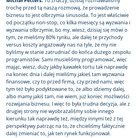
Michał Petters:
To znaczy, dzisiaj rozmawialiśmy
trochę przed tą naszą rozmową, że prowadzenie
biznesu to jest olbrzymia sinusoida. To jest właściwie
od początku non-stop, co kilka miesięcy są wyzwania i
wyzwania olbrzymie, bo my, wiesz, dzisiaj się mówi o
tym, że mieliśmy 80% rynku, ale dalej te przychody
versus koszty angażowały nas na tyle, że my nie
byliśmy w stanie zatrudniać do końca dużego zespołu
programistów. Sami musieliśmy programować, więc
mając, wiesz, duży jakby kawałek tortu tak naprawdę
na koniec dnia i dalej mieliśmy jakieś tam wyzwania
finansowe, czy to przed firmą, czy przed nami, więc
tym też było podyktowane to, że albo idziemy dalej,
albo mamy jakiś tam, nie wiem, już koniec możliwości
rozwijania biznesu. I więc to była trudna decyzja, ale z
drugiej strony nie wyobrażaliśmy sobie innego
kierunku tak naprawdę też, między innymi też z tej
perspektywy patrząc na to, że chcieliśmy faktycznie
dalej zmieniać to, jak ten rynek funkcjonował.