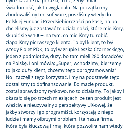
było skazane na porażkę. I też, żebyś miał
świadomość, jak to wyglądało. Na początku my
zbudowaliśmy ten software, poszliśmy wtedy do
Polskiej Fundacji Przedsiębiorczości po kasę, no bo
chcieliśmy już zostawić te działalności, które mieliśmy,
skupić się w 100% na tym, co mieliśmy tu robić. I
złapaliśmy pierwszego klienta. To był klient, to był
wtedy Fiolet PDK, to był w grupie Leszka Czarneckiego,
jeden z podmiotów, duży, bo tam mieli 280 doradców
na Polskę. I oni mówią: „Super, wchodzimy, bierzemy
to jako duży klient, chcemy tego oprogramowania”.
No i zaczęli z tego korzystać. I my na podstawie tego
dostaliśmy to dofinansowanie. Bo macie produkt,
został sprawdzony rynkowo, no to działamy. To jakby i
okazało się po trzech miesiącach, że ten produkt jest
właściwie nieużywalny z perspektywy UX-owej, że
jakby stworzyli go programiści, korzystają z niego
ludzie i mamy olbrzymi problem. I ta nasza firma,
która była kluczową firmą, która pozwoliła nam wtedy