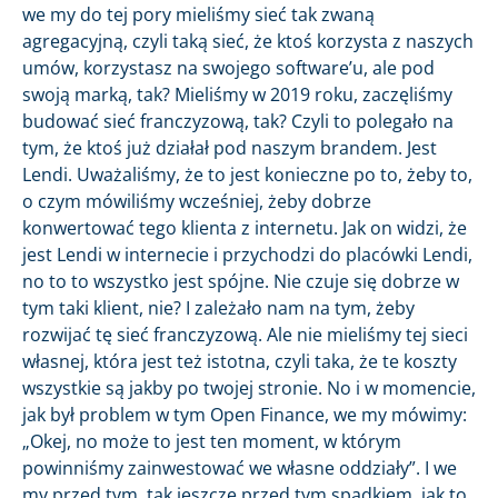
we my do tej pory mieliśmy sieć tak zwaną
agregacyjną, czyli taką sieć, że ktoś korzysta z naszych
umów, korzystasz na swojego software’u, ale pod
swoją marką, tak? Mieliśmy w 2019 roku, zaczęliśmy
budować sieć franczyzową, tak? Czyli to polegało na
tym, że ktoś już działał pod naszym brandem. Jest
Lendi. Uważaliśmy, że to jest konieczne po to, żeby to,
o czym mówiliśmy wcześniej, żeby dobrze
konwertować tego klienta z internetu. Jak on widzi, że
jest Lendi w internecie i przychodzi do placówki Lendi,
no to to wszystko jest spójne. Nie czuje się dobrze w
tym taki klient, nie? I zależało nam na tym, żeby
rozwijać tę sieć franczyzową. Ale nie mieliśmy tej sieci
własnej, która jest też istotna, czyli taka, że te koszty
wszystkie są jakby po twojej stronie. No i w momencie,
jak był problem w tym Open Finance, we my mówimy:
„Okej, no może to jest ten moment, w którym
powinniśmy zainwestować we własne oddziały”. I we
my przed tym, tak jeszcze przed tym spadkiem, jak to