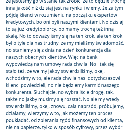
że jesteśmy go w stanie tak zrobić, że to będzie trochę
inna jakość niż dzisiaj jest na rynku i wiemy, że za tym
pójdą klienci w rozumieniu na początku ekspertów
kredytowych, bo oni byli naszymi klientami. No dzisiaj
to są już kredytobiorcy, bo mamy trochę też inną
skalę. No to odważyliśmy się na ten krok, ale ten krok
był o tyle dla nas trudny, że my mieliśmy świadomość,
no staniemy się z dnia na dzień konkurencją dla
naszych obecnych klientów. Więc na bank
wypowiedzą nam umowy rada chwila. No i tak się
stało też, że we my jakby stwierdziliśmy, okej,
wchodzimy w to, ale rada chwila nasi dotychczasowi
klienci powiedzieli, no nie będziemy karmić naszego
konkurenta. Słuchajcie, no wybraliście drogę, tak,
także no jakby musimy się rozstać. No ale my wtedy
stwierdziliśmy, okej, znowu, cała naprzód, próbujemy,
działamy, wierzymy w to, jak możemy ten proces
poukładać, od zbierania zgód finansowych od klienta,
nie na papierze, tylko w sposób cyfrowy, przez wybór