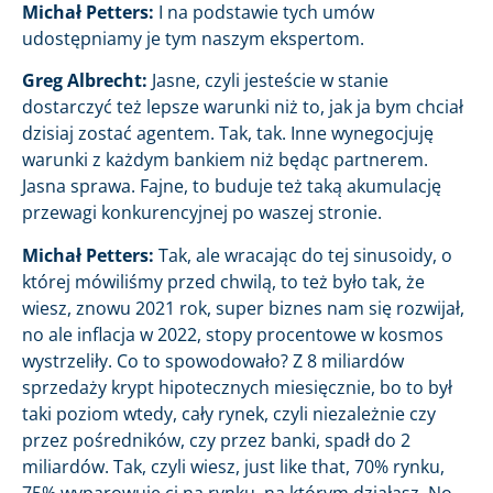
Michał Petters:
I na podstawie tych umów
udostępniamy je tym naszym ekspertom.
Greg Albrecht:
Jasne, czyli jesteście w stanie
dostarczyć też lepsze warunki niż to, jak ja bym chciał
dzisiaj zostać agentem. Tak, tak. Inne wynegocjuję
warunki z każdym bankiem niż będąc partnerem.
Jasna sprawa. Fajne, to buduje też taką akumulację
przewagi konkurencyjnej po waszej stronie.
Michał Petters:
Tak, ale wracając do tej sinusoidy, o
której mówiliśmy przed chwilą, to też było tak, że
wiesz, znowu 2021 rok, super biznes nam się rozwijał,
no ale inflacja w 2022, stopy procentowe w kosmos
wystrzeliły. Co to spowodowało? Z 8 miliardów
sprzedaży krypt hipotecznych miesięcznie, bo to był
taki poziom wtedy, cały rynek, czyli niezależnie czy
przez pośredników, czy przez banki, spadł do 2
miliardów. Tak, czyli wiesz, just like that, 70% rynku,
75% wyparowuje ci na rynku, na którym działasz. No