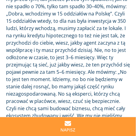
nie spadło o 70%, tylko tam spadło 30–40%, mówimy:
„Dobra, wchodzimy w 15 oddziałów na Polskę”. Czyli
15 oddziałów wtedy, to dla nas była inwestycja w 350
ludzi, którzy wchodzą, musimy zapłacić za te lokale. I
na rynku kredytu hipotecznego to też nie jest tak, że
przychodzi do ciebie, wiesz, jakby agent zaczyna z tą
współpracę i ty masz przychód dzisiaj. Nie, no to jest
odłożone w czasie, to jest 3–6 miesięcy. Więc ty
przejmując tą sieć, już jakby wiesz, że ten przychód się
pojawi pewnie za tam 5–6 miesięcy. Ale mówimy: „No
to jest ten moment. Idziemy, no bo nie będziemy w
stanie dalej rosnąć, bo mamy jakąś część rynku
niezagospodarowaną. No są eksperci, którzy chcą
pracować w placówce, wiesz, czuć się bezpiecznie.
Czyli nie chcą sami budować biznesu, chcą mieć cały
ekosystem zbudowany i wejść. We my nie mieliśmy
dla nich rozwiązania wtedy”. No i pojawiła się okazja,
mówimy: „Idziemy w to”. I ten rynek spadł o kolejne te
NAPISZ