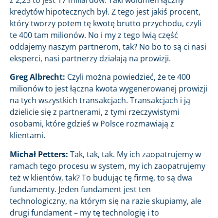
kredytów hipotecznych był. Z tego jest jakiś procent,
który tworzy potem tę kwotę brutto przychodu, czyli
te 400 tam milionów. No i my z tego lwią część
oddajemy naszym partnerom, tak? No bo to są ci nasi
eksperci, nasi partnerzy działają na prowizji.
Greg Albrecht:
Czyli można powiedzieć, że te 400
milionów to jest łączna kwota wygenerowanej prowizji
na tych wszystkich transakcjach. Transakcjach i ją
dzielicie się z partnerami, z tymi rzeczywistymi
osobami, które gdzieś w Polsce rozmawiają z
klientami.
Michał Petters:
Tak, tak, tak. My ich zaopatrujemy w
ramach tego procesu w system, my ich zaopatrujemy
też w klientów, tak? To budując tę firmę, to są dwa
fundamenty. Jeden fundament jest ten
technologiczny, na którym się na razie skupiamy, ale
drugi fundament – my tę technologię i to