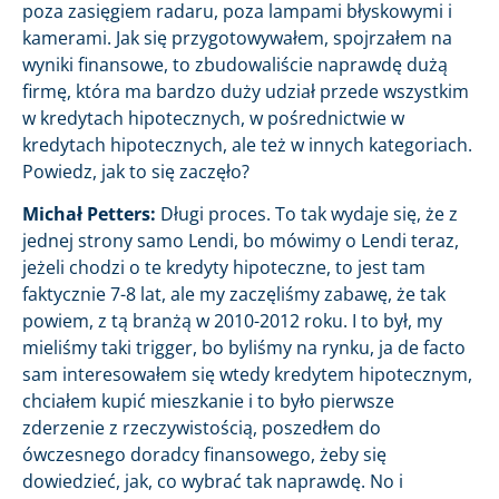
poza zasięgiem radaru, poza lampami błyskowymi i
kamerami. Jak się przygotowywałem, spojrzałem na
wyniki finansowe, to zbudowaliście naprawdę dużą
firmę, która ma bardzo duży udział przede wszystkim
w kredytach hipotecznych, w pośrednictwie w
kredytach hipotecznych, ale też w innych kategoriach.
Powiedz, jak to się zaczęło?
Michał Petters:
Długi proces. To tak wydaje się, że z
jednej strony samo Lendi, bo mówimy o Lendi teraz,
jeżeli chodzi o te kredyty hipoteczne, to jest tam
faktycznie 7-8 lat, ale my zaczęliśmy zabawę, że tak
powiem, z tą branżą w 2010-2012 roku. I to był, my
mieliśmy taki trigger, bo byliśmy na rynku, ja de facto
sam interesowałem się wtedy kredytem hipotecznym,
chciałem kupić mieszkanie i to było pierwsze
zderzenie z rzeczywistością, poszedłem do
ówczesnego doradcy finansowego, żeby się
dowiedzieć, jak, co wybrać tak naprawdę. No i