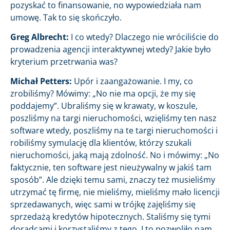
pozyskać to finansowanie, no wypowiedziała nam
umowę. Tak to się skończyło.
Greg Albrecht:
I co wtedy? Dlaczego nie wróciliście do
prowadzenia agencji interaktywnej wtedy? Jakie było
kryterium przetrwania was?
Michał Petters:
Upór i zaangażowanie. I my, co
zrobiliśmy? Mówimy: „No nie ma opcji, że my się
poddajemy”. Ubraliśmy się w krawaty, w koszule,
poszliśmy na targi nieruchomości, wzięliśmy ten nasz
software wtedy, poszliśmy na te targi nieruchomości i
robiliśmy symulację dla klientów, którzy szukali
nieruchomości, jaką mają zdolność. No i mówimy: „No
faktycznie, ten software jest nieużywalny w jakiś tam
sposób”. Ale dzięki temu sami, znaczy też musieliśmy
utrzymać tę firmę, nie mieliśmy, mieliśmy mało licencji
sprzedawanych, więc sami w trójkę zajęliśmy się
sprzedażą kredytów hipotecznych. Staliśmy się tymi
doradcami i korzystaliśmy z tego. I to pozwoliło nam,