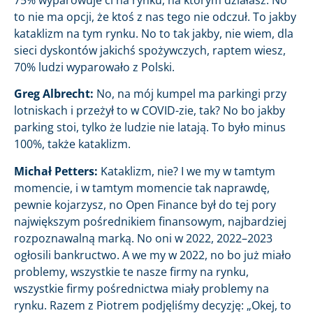
to nie ma opcji, że ktoś z nas tego nie odczuł. To jakby
kataklizm na tym rynku. No to tak jakby, nie wiem, dla
sieci dyskontów jakichś spożywczych, raptem wiesz,
70% ludzi wyparowało z Polski.
Greg Albrecht:
No, na mój kumpel ma parkingi przy
lotniskach i przeżył to w COVID-zie, tak? No bo jakby
parking stoi, tylko że ludzie nie latają. To było minus
100%, także kataklizm.
Michał Petters:
Kataklizm, nie? I we my w tamtym
momencie, i w tamtym momencie tak naprawdę,
pewnie kojarzysz, no Open Finance był do tej pory
największym pośrednikiem finansowym, najbardziej
rozpoznawalną marką. No oni w 2022, 2022–2023
ogłosili bankructwo. A we my w 2022, no bo już miało
problemy, wszystkie te nasze firmy na rynku,
wszystkie firmy pośrednictwa miały problemy na
rynku. Razem z Piotrem podjęliśmy decyzję: „Okej, to