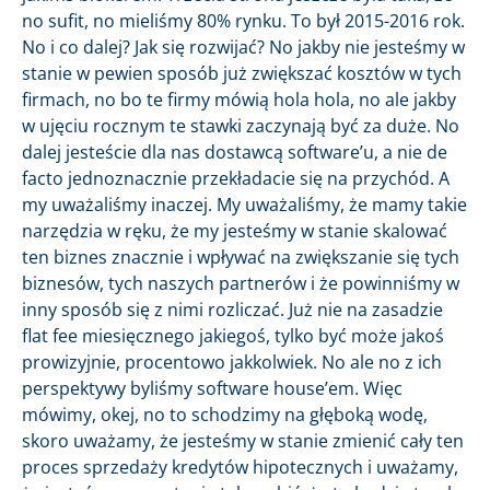
no sufit, no mieliśmy 80% rynku. To był 2015-2016 rok.
No i co dalej? Jak się rozwijać? No jakby nie jesteśmy w
stanie w pewien sposób już zwiększać kosztów w tych
firmach, no bo te firmy mówią hola hola, no ale jakby
w ujęciu rocznym te stawki zaczynają być za duże. No
dalej jesteście dla nas dostawcą software’u, a nie de
facto jednoznacznie przekładacie się na przychód. A
my uważaliśmy inaczej. My uważaliśmy, że mamy takie
narzędzia w ręku, że my jesteśmy w stanie skalować
ten biznes znacznie i wpływać na zwiększanie się tych
biznesów, tych naszych partnerów i że powinniśmy w
inny sposób się z nimi rozliczać. Już nie na zasadzie
flat fee miesięcznego jakiegoś, tylko być może jakoś
prowizyjnie, procentowo jakkolwiek. No ale no z ich
perspektywy byliśmy software house’em. Więc
mówimy, okej, no to schodzimy na głęboką wodę,
skoro uważamy, że jesteśmy w stanie zmienić cały ten
proces sprzedaży kredytów hipotecznych i uważamy,