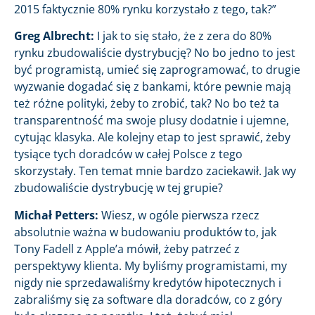
2015 faktycznie 80% rynku korzystało z tego, tak?”
Greg Albrecht:
I jak to się stało, że z zera do 80%
rynku zbudowaliście dystrybucję? No bo jedno to jest
być programistą, umieć się zaprogramować, to drugie
wyzwanie dogadać się z bankami, które pewnie mają
też różne polityki, żeby to zrobić, tak? No bo też ta
transparentność ma swoje plusy dodatnie i ujemne,
cytując klasyka. Ale kolejny etap to jest sprawić, żeby
tysiące tych doradców w całej Polsce z tego
skorzystały. Ten temat mnie bardzo zaciekawił. Jak wy
zbudowaliście dystrybucję w tej grupie?
Michał Petters:
Wiesz, w ogóle pierwsza rzecz
absolutnie ważna w budowaniu produktów to, jak
Tony Fadell z Apple’a mówił, żeby patrzeć z
perspektywy klienta. My byliśmy programistami, my
nigdy nie sprzedawaliśmy kredytów hipotecznych i
zabraliśmy się za software dla doradców, co z góry