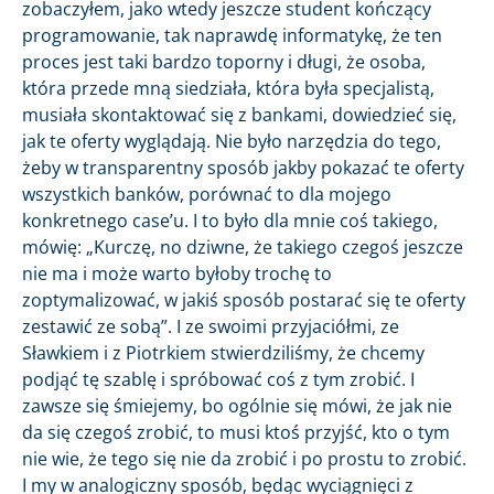
zobaczyłem, jako wtedy jeszcze student kończący
programowanie, tak naprawdę informatykę, że ten
proces jest taki bardzo toporny i długi, że osoba,
która przede mną siedziała, która była specjalistą,
musiała skontaktować się z bankami, dowiedzieć się,
jak te oferty wyglądają. Nie było narzędzia do tego,
żeby w transparentny sposób jakby pokazać te oferty
wszystkich banków, porównać to dla mojego
konkretnego case’u. I to było dla mnie coś takiego,
mówię: „Kurczę, no dziwne, że takiego czegoś jeszcze
nie ma i może warto byłoby trochę to
zoptymalizować, w jakiś sposób postarać się te oferty
zestawić ze sobą”. I ze swoimi przyjaciółmi, ze
Sławkiem i z Piotrkiem stwierdziliśmy, że chcemy
podjąć tę szablę i spróbować coś z tym zrobić. I
zawsze się śmiejemy, bo ogólnie się mówi, że jak nie
da się czegoś zrobić, to musi ktoś przyjść, kto o tym
nie wie, że tego się nie da zrobić i po prostu to zrobić.
I my w analogiczny sposób, będąc wyciągnięci z