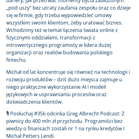
bariery, jak przetrwać momenty bycia zadłużonym
„pod uszy” bez utraty zaufania zespołu oraz co dzieje
się w firmie, gdy trzeba wypowiedzieć umowy
wszystkim swoim klientom, żeby uratować biznes.
Wchodzimy też w temat łączenia świata online z
fizycznymi oddziałami, transformacji z
introwertycznego programisty w lidera dużej
organizacji oraz realiów budowania polskiego
fintechu.
Michał od lat koncentruje się również na technologii i
rozwoju produktów – dziś dużo miejsca zajmuje u
niego praktyczne wykorzystanie AI i modeli
językowych w usprawnianiu procesów oraz
doświadczenia klientów.
🎙️ Posłuchaj #356 odcinka Greg Albrecht Podcast: Z
piwnicy do 400 mln zł przychodu. Programiści bez
wiedzy o finansach zostali nr 1 na rynku kredytów I
Michał Petters Lendi