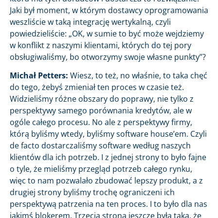
Jaki był moment, w którym dostawcy oprogramowania
weszliście w taką integrację wertykalną, czyli
powiedzieliście: „OK, w sumie to być może wejdziemy
w konflikt z naszymi klientami, których do tej pory
obsługiwaliśmy, bo otworzymy swoje własne punkty”?
Michał Petters:
Wiesz, to też, no właśnie, to taka chęć
do tego, żebyś zmieniał ten proces w czasie też.
Widzieliśmy różne obszary do poprawy, nie tylko z
perspektywy samego porównania kredytów, ale w
ogóle całego procesu. No ale z perspektywy firmy,
którą byliśmy wtedy, byliśmy software house’em. Czyli
de facto dostarczaliśmy software według naszych
klientów dla ich potrzeb. I z jednej strony to było fajne
o tyle, że mieliśmy przegląd potrzeb całego rynku,
więc to nam pozwalało zbudować lepszy produkt, a z
drugiej strony byliśmy trochę ograniczeni ich
perspektywą patrzenia na ten proces. I to było dla nas
jakimś blokerem. Trzecia strona jeszcze była taka, że