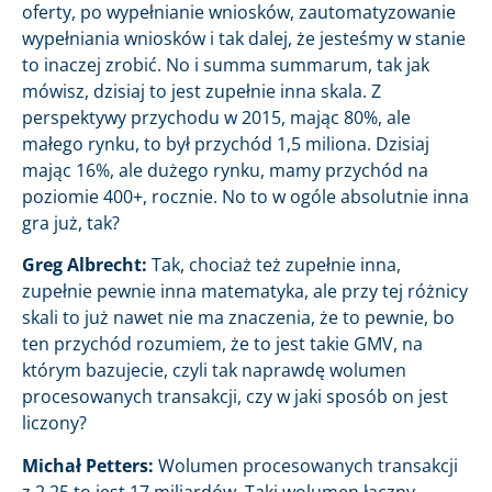
oferty, po wypełnianie wniosków, zautomatyzowanie
wypełniania wniosków i tak dalej, że jesteśmy w stanie
to inaczej zrobić. No i summa summarum, tak jak
mówisz, dzisiaj to jest zupełnie inna skala. Z
perspektywy przychodu w 2015, mając 80%, ale
małego rynku, to był przychód 1,5 miliona. Dzisiaj
mając 16%, ale dużego rynku, mamy przychód na
poziomie 400+, rocznie. No to w ogóle absolutnie inna
gra już, tak?
Greg Albrecht:
Tak, chociaż też zupełnie inna,
zupełnie pewnie inna matematyka, ale przy tej różnicy
skali to już nawet nie ma znaczenia, że to pewnie, bo
ten przychód rozumiem, że to jest takie GMV, na
którym bazujecie, czyli tak naprawdę wolumen
procesowanych transakcji, czy w jaki sposób on jest
liczony?
Michał Petters:
Wolumen procesowanych transakcji
z 2,25 to jest 17 miliardów. Taki wolumen łączny