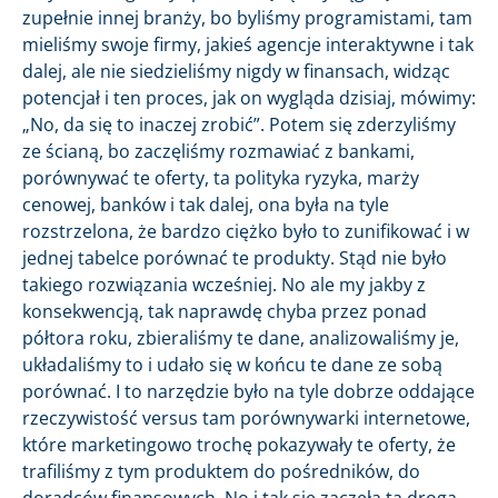
zupełnie innej branży, bo byliśmy programistami, tam
mieliśmy swoje firmy, jakieś agencje interaktywne i tak
dalej, ale nie siedzieliśmy nigdy w finansach, widząc
potencjał i ten proces, jak on wygląda dzisiaj, mówimy:
„No, da się to inaczej zrobić”. Potem się zderzyliśmy
ze ścianą, bo zaczęliśmy rozmawiać z bankami,
porównywać te oferty, ta polityka ryzyka, marży
cenowej, banków i tak dalej, ona była na tyle
rozstrzelona, że bardzo ciężko było to zunifikować i w
jednej tabelce porównać te produkty. Stąd nie było
takiego rozwiązania wcześniej. No ale my jakby z
konsekwencją, tak naprawdę chyba przez ponad
półtora roku, zbieraliśmy te dane, analizowaliśmy je,
układaliśmy to i udało się w końcu te dane ze sobą
porównać. I to narzędzie było na tyle dobrze oddające
rzeczywistość versus tam porównywarki internetowe,
które marketingowo trochę pokazywały te oferty, że
trafiliśmy z tym produktem do pośredników, do
doradców finansowych. No i tak się zaczęła ta droga.