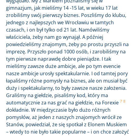
wyglądało. My z Markiem poznaliśmy się w
gimnazjum, jak mieliśmy 14 -15 lat, w wieku 17 lat
zrobiliśmy swój pierwszy biznes. Poszliśmy do klubu,
jednego z najlepszych we Wrocławiu w tamtych
czasach, i on był tylko od 21 lat. Namówiliśmy
właściciela, żeby nam go wynajął. A później
powiedzieliśmy znajomym, żeby po prostu przyszli na
imprezę. Przyszło ponad 1000 osób, i zarobiliśmy na
tym pierwsze naprawdę dobre pieniądze. I tak
mieliśmy zawsze duże ambicje, ale po tym evencie
nasze ambicje urosły spektakularnie. I od tamtej pory
łapaliśmy różne pomysły na biznes, ale on musiał być
duży i spektakularny, to były zawsze nasze założenia.
Graliśmy na giełdzie, pisaliśmy kod, który ma
7
8
automatycznie za nas grać na giełdzie, na Forexie
dokładnie. W międzyczasie było dużo różnych
pomysłów, aż jeden z naszych znajomych wrócił ze
Stanów, powiedział, że się spotkał z Elonem Muskiem
– wtedy to nie było takie popularne – i on chce założyć