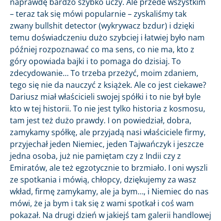
naprawdę bardzo szybko uczy. Ale przede wszystkim
– teraz tak się mówi popularnie – zyskaliśmy tak
zwany bullshit detector (wykrywacz bzdur) i dzięki
temu doświadczeniu dużo szybciej i łatwiej było nam
później rozpoznawać co ma sens, co nie ma, kto z
góry opowiada bajki i to pomaga do dzisiaj. To
zdecydowanie… To trzeba przeżyć, moim zdaniem,
tego się nie da nauczyć z książek. Ale co jest ciekawe?
Dariusz miał właścicieli swojej spółki i to nie był byle
kto w tej historii. To nie jest tylko historia z kosmosu,
tam jest też dużo prawdy. I on powiedział, dobra,
zamykamy spółkę, ale przyjadą nasi właściciele firmy,
przyjechał jeden Niemiec, jeden Tajwańczyk i jeszcze
jedna osoba, już nie pamiętam czy z Indii czy z
Emiratów, ale też egzotycznie to brzmiało. I oni wyszli
ze spotkania i mówią, chłopcy, dziękujemy za wasz
wkład, firmę zamykamy, ale ja bym…, i Niemiec do nas
mówi, że ja bym i tak się z wami spotkał i coś wam
pokazał. Na drugi dzień w jakiejś tam galerii handlowej