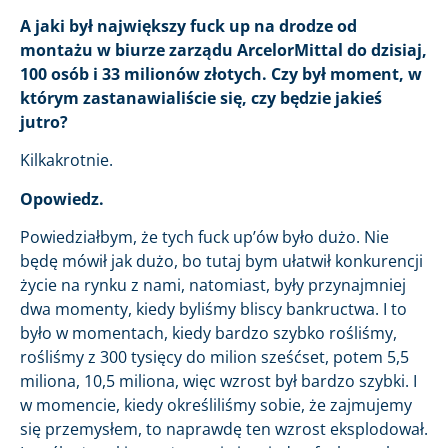
A jaki był największy fuck up na drodze od
montażu w biurze zarządu ArcelorMittal do dzisiaj,
100 osób i 33 milionów złotych. Czy był moment, w
którym zastanawialiście się, czy będzie jakieś
jutro?
Kilkakrotnie.
Opowiedz.
Powiedziałbym, że tych fuck up’ów było dużo. Nie
będę mówił jak dużo, bo tutaj bym ułatwił konkurencji
życie na rynku z nami, natomiast, były przynajmniej
dwa momenty, kiedy byliśmy bliscy bankructwa. I to
było w momentach, kiedy bardzo szybko rośliśmy,
rośliśmy z 300 tysięcy do milion sześćset, potem 5,5
miliona, 10,5 miliona, więc wzrost był bardzo szybki. I
w momencie, kiedy określiliśmy sobie, że zajmujemy
się przemysłem, to naprawdę ten wzrost eksplodował.