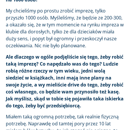
My chcieliśmy po prostu zrobić imprezę, tylko
przyszło 1000 osób. Myśleliśmy, że będzie ze 200-300,
a okazało się, że w tym momencie na rynku impreza w
klubie dla dorosłych, tylko że dla dzieciaków miała
duży sens, i popyt był ogromny i przeskoczył nasze
oczekiwania. Nic nie było planowane.
Ale dlaczego w ogóle podjęliście się tego, żeby robić
taką imprezę? Co napędzało was do tego? Ludzie
robią różne rzeczy w tym wieku, jedni wolą
siedzieć w książkach, inni mają inne plany na
swoje życie, a wy mieliście drive do tego, żeby robić
coś własnego, co będzie wam przynosiło też kasę.
Jak myślisz, skąd w tobie się pojawiła taka iskierka
do tego, żeby być przedsiębiorcą.
Miałem taką ogromną potrzebę, tak realnie fizyczną
potrzebę. Naprawdę od tamtej pory przez 10 lat