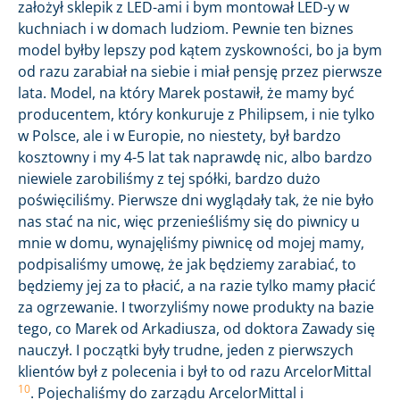
założył sklepik z LED-ami i bym montował LED-y w
kuchniach i w domach ludziom. Pewnie ten biznes
model byłby lepszy pod kątem zyskowności, bo ja bym
od razu zarabiał na siebie i miał pensję przez pierwsze
lata. Model, na który Marek postawił, że mamy być
producentem, który konkuruje z Philipsem, i nie tylko
w Polsce, ale i w Europie, no niestety, był bardzo
kosztowny i my 4-5 lat tak naprawdę nic, albo bardzo
niewiele zarobiliśmy z tej spółki, bardzo dużo
poświęciliśmy. Pierwsze dni wyglądały tak, że nie było
nas stać na nic, więc przenieśliśmy się do piwnicy u
mnie w domu, wynajęliśmy piwnicę od mojej mamy,
podpisaliśmy umowę, że jak będziemy zarabiać, to
będziemy jej za to płacić, a na razie tylko mamy płacić
za ogrzewanie. I tworzyliśmy nowe produkty na bazie
tego, co Marek od Arkadiusza, od doktora Zawady się
nauczył. I początki były trudne, jeden z pierwszych
klientów był z polecenia i był to od razu ArcelorMittal
10
. Pojechaliśmy do zarządu ArcelorMittal i