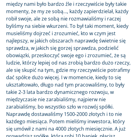
między nami było bardzo źle i rzeczywiście były takie
momenty, że my ze sobą…, każdy zapierdzielał, każdy
robił swoje, ale ze sobą nie rozmawialiśmy i raczej
byliśmy na siebie wkurzeni. To był taki moment, kiedy
musieliśmy dojrzeć i zrozumieć, kto w czym jest
najlepszy, w jakich obszarach naprawdę świetnie się
sprawdza, w jakich się gorzej sprawdza, podzielić
obowiązki, przeskoczyć swoje ego i zrozumieć, że są
ludzie, którzy lepiej od nas zrobią bardzo dużo rzeczy,
ale się skupić na tym, gdzie my rzeczywiście potrafimy
dać spółce dużo więcej. I w momencie, kiedy to się
ukształtowało, długo nad tym pracowaliśmy, to były
takie 2-3 lata bardzo dynamicznego rozwoju, w
międzyczasie nie zarabialiśmy, najpierw nie
zarabialiśmy, bo wszystko szło w rozwój spółki.
Naprawdę dostawaliśmy 1500-2000 złotych i to nie
każdego miesiąca. Potem mieliśmy inwestora, który
się umówił z nami na 4000 złotych miesięcznie. A już
prowadzisz spółkę, która robi 10 baniek, płacisz