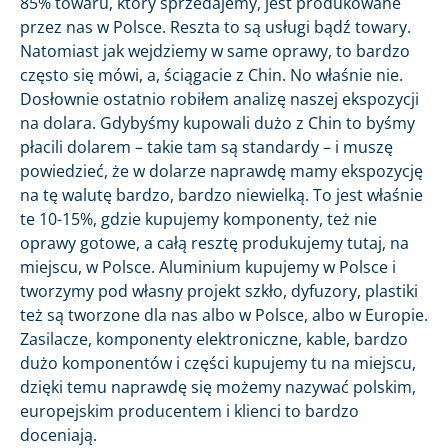
85% towaru, który sprzedajemy, jest produkowane
przez nas w Polsce. Reszta to są usługi bądź towary.
Natomiast jak wejdziemy w same oprawy, to bardzo
często się mówi, a, ściągacie z Chin. No właśnie nie.
Dosłownie ostatnio robiłem analizę naszej ekspozycji
na dolara. Gdybyśmy kupowali dużo z Chin to byśmy
płacili dolarem – takie tam są standardy – i muszę
powiedzieć, że w dolarze naprawdę mamy ekspozycję
na tę walutę bardzo, bardzo niewielką. To jest właśnie
te 10-15%, gdzie kupujemy komponenty, też nie
oprawy gotowe, a całą resztę produkujemy tutaj, na
miejscu, w Polsce. Aluminium kupujemy w Polsce i
tworzymy pod własny projekt szkło, dyfuzory, plastiki
też są tworzone dla nas albo w Polsce, albo w Europie.
Zasilacze, komponenty elektroniczne, kable, bardzo
dużo komponentów i części kupujemy tu na miejscu,
dzięki temu naprawdę się możemy nazywać polskim,
europejskim producentem i klienci to bardzo
doceniają.