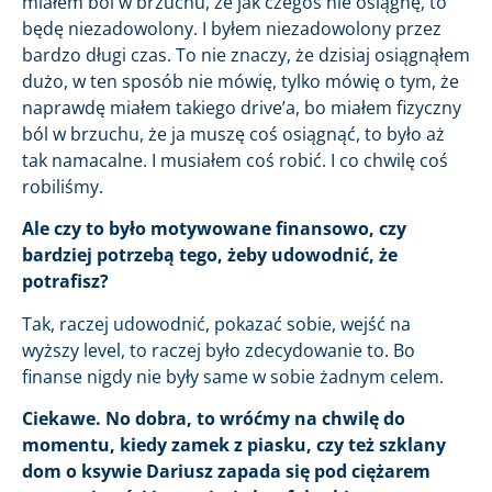
miałem ból w brzuchu, że jak czegoś nie osiągnę, to
będę niezadowolony. I byłem niezadowolony przez
bardzo długi czas. To nie znaczy, że dzisiaj osiągnąłem
dużo, w ten sposób nie mówię, tylko mówię o tym, że
naprawdę miałem takiego drive’a, bo miałem fizyczny
ból w brzuchu, że ja muszę coś osiągnąć, to było aż
tak namacalne. I musiałem coś robić. I co chwilę coś
robiliśmy.
Ale czy to było motywowane finansowo, czy
bardziej potrzebą tego, żeby udowodnić, że
potrafisz?
Tak, raczej udowodnić, pokazać sobie, wejść na
wyższy level, to raczej było zdecydowanie to. Bo
finanse nigdy nie były same w sobie żadnym celem.
Ciekawe. No dobra, to wróćmy na chwilę do
momentu, kiedy zamek z piasku, czy też szklany
dom o ksywie Dariusz zapada się pod ciężarem