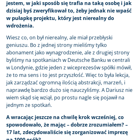
jestem, w jaki sposób się trafia na taką osobę i jak
dzisiaj byś zweryfikował to, żeby jednak nie wpaść
w pułapkę projektu, który jest nierealny do
wdrożenia.
Wiesz co, on był nierealny, ale miał przebłyski
geniuszu. Bo z jednej strony mieliśmy tylko
abonament jako wynagrodzenie, ale z drugiej strony
byliśmy na spotkaniach w Deutsche Banku w centrali
w Londynie, gdzie jeden z wiceprezesów spółki mówił,
że to ma sens i to jest przyszłość. Więc to była lekcja,
jak zarządzać ogromną ilością abstrakcji, marzeń, i
naprawdę bardzo dużo się nauczyliśmy. A Dariusz nie
wiem skąd się wziął, po prostu nagle się pojawił na
jednym ze spotkań.
A wracając jeszcze na chwilę krok wcześniej, co
spowodowało, że mając – dobrze zrozumiałem? –
17 lat, zdecydowaliście się zorganizować imprezę
na 1000 osób?