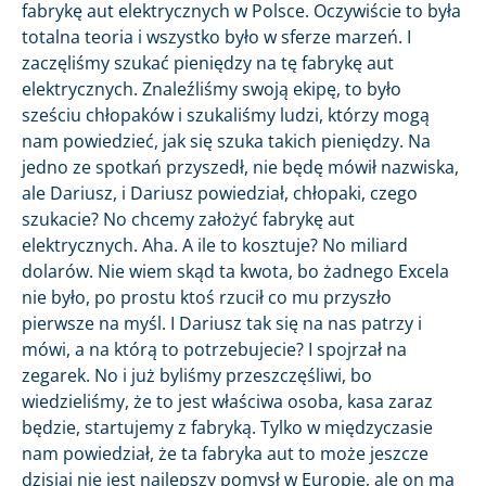
fabrykę aut elektrycznych w Polsce. Oczywiście to była
totalna teoria i wszystko było w sferze marzeń. I
zaczęliśmy szukać pieniędzy na tę fabrykę aut
elektrycznych. Znaleźliśmy swoją ekipę, to było
sześciu chłopaków i szukaliśmy ludzi, którzy mogą
nam powiedzieć, jak się szuka takich pieniędzy. Na
jedno ze spotkań przyszedł, nie będę mówił nazwiska,
ale Dariusz, i Dariusz powiedział, chłopaki, czego
szukacie? No chcemy założyć fabrykę aut
elektrycznych. Aha. A ile to kosztuje? No miliard
dolarów. Nie wiem skąd ta kwota, bo żadnego Excela
nie było, po prostu ktoś rzucił co mu przyszło
pierwsze na myśl. I Dariusz tak się na nas patrzy i
mówi, a na którą to potrzebujecie? I spojrzał na
zegarek. No i już byliśmy przeszczęśliwi, bo
wiedzieliśmy, że to jest właściwa osoba, kasa zaraz
będzie, startujemy z fabryką. Tylko w międzyczasie
nam powiedział, że ta fabryka aut to może jeszcze
dzisiaj nie jest najlepszy pomysł w Europie, ale on ma