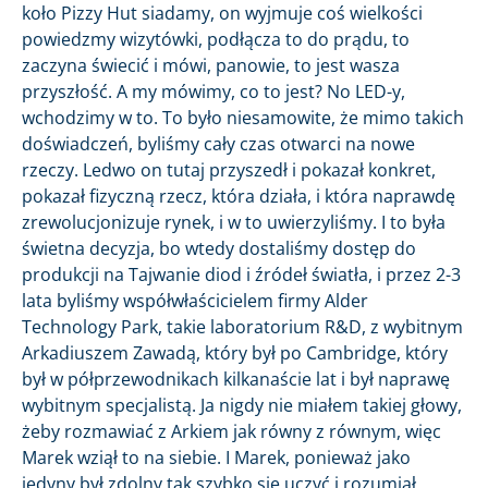
koło Pizzy Hut siadamy, on wyjmuje coś wielkości
powiedzmy wizytówki, podłącza to do prądu, to
zaczyna świecić i mówi, panowie, to jest wasza
przyszłość. A my mówimy, co to jest? No LED-y,
wchodzimy w to. To było niesamowite, że mimo takich
doświadczeń, byliśmy cały czas otwarci na nowe
rzeczy. Ledwo on tutaj przyszedł i pokazał konkret,
pokazał fizyczną rzecz, która działa, i która naprawdę
zrewolucjonizuje rynek, i w to uwierzyliśmy. I to była
świetna decyzja, bo wtedy dostaliśmy dostęp do
produkcji na Tajwanie diod i źródeł światła, i przez 2-3
lata byliśmy współwłaścicielem firmy Alder
Technology Park, takie laboratorium R&D, z wybitnym
Arkadiuszem Zawadą, który był po Cambridge, który
był w półprzewodnikach kilkanaście lat i był naprawę
wybitnym specjalistą. Ja nigdy nie miałem takiej głowy,
żeby rozmawiać z Arkiem jak równy z równym, więc
Marek wziął to na siebie. I Marek, ponieważ jako
jedyny był zdolny tak szybko się uczyć i rozumiał