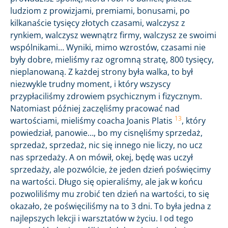
ludziom z prowizjami, premiami, bonusami, po
kilkanaście tysięcy złotych czasami, walczysz z
rynkiem, walczysz wewnątrz firmy, walczysz ze swoimi
wspólnikami… Wyniki, mimo wzrostów, czasami nie
były dobre, mieliśmy raz ogromną stratę, 800 tysięcy,
nieplanowaną. Z każdej strony była walka, to był
niezwykle trudny moment, i który wszyscy
przypłaciliśmy zdrowiem psychicznym i fizycznym.
Natomiast później zaczęliśmy pracować nad
13
wartościami, mieliśmy coacha Joanis Platis
, który
powiedział, panowie…, bo my cisnęliśmy sprzedaż,
sprzedaż, sprzedaż, nic się innego nie liczy, no ucz
nas sprzedaży. A on mówił, okej, będę was uczył
sprzedaży, ale pozwólcie, że jeden dzień poświęcimy
na wartości. Długo się opieraliśmy, ale jak w końcu
pozwoliliśmy mu zrobić ten dzień na wartości, to się
okazało, że poświęciliśmy na to 3 dni. To była jedna z
najlepszych lekcji i warsztatów w życiu. I od tego