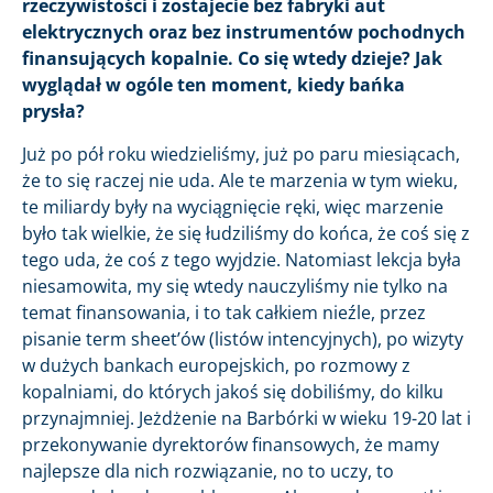
rzeczywistości i zostajecie bez fabryki aut
elektrycznych oraz bez instrumentów pochodnych
finansujących kopalnie. Co się wtedy dzieje? Jak
wyglądał w ogóle ten moment, kiedy bańka
prysła?
Już po pół roku wiedzieliśmy, już po paru miesiącach,
że to się raczej nie uda. Ale te marzenia w tym wieku,
te miliardy były na wyciągnięcie ręki, więc marzenie
było tak wielkie, że się łudziliśmy do końca, że coś się z
tego uda, że coś z tego wyjdzie. Natomiast lekcja była
niesamowita, my się wtedy nauczyliśmy nie tylko na
temat finansowania, i to tak całkiem nieźle, przez
pisanie term sheet’ów (listów intencyjnych), po wizyty
w dużych bankach europejskich, po rozmowy z
kopalniami, do których jakoś się dobiliśmy, do kilku
przynajmniej. Jeżdżenie na Barbórki w wieku 19-20 lat i
przekonywanie dyrektorów finansowych, że mamy
najlepsze dla nich rozwiązanie, no to uczy, to