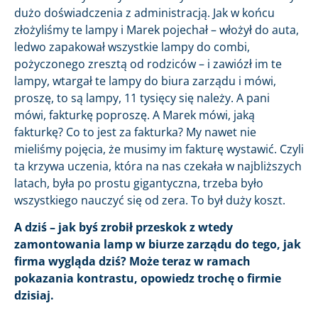
dużo doświadczenia z administracją. Jak w końcu
złożyliśmy te lampy i Marek pojechał – włożył do auta,
ledwo zapakował wszystkie lampy do combi,
pożyczonego zresztą od rodziców – i zawiózł im te
lampy, wtargał te lampy do biura zarządu i mówi,
proszę, to są lampy, 11 tysięcy się należy. A pani
mówi, fakturkę poproszę. A Marek mówi, jaką
fakturkę? Co to jest za fakturka? My nawet nie
mieliśmy pojęcia, że musimy im fakturę wystawić. Czyli
ta krzywa uczenia, która na nas czekała w najbliższych
latach, była po prostu gigantyczna, trzeba było
wszystkiego nauczyć się od zera. To był duży koszt.
A dziś – jak byś zrobił przeskok z wtedy
zamontowania lamp w biurze zarządu do tego, jak
firma wygląda dziś? Może teraz w ramach
pokazania kontrastu, opowiedz trochę o firmie
dzisiaj.