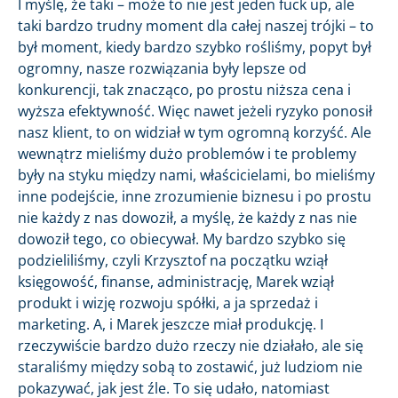
I myślę, że taki – może to nie jest jeden fuck up, ale
taki bardzo trudny moment dla całej naszej trójki – to
był moment, kiedy bardzo szybko rośliśmy, popyt był
ogromny, nasze rozwiązania były lepsze od
konkurencji, tak znacząco, po prostu niższa cena i
wyższa efektywność. Więc nawet jeżeli ryzyko ponosił
nasz klient, to on widział w tym ogromną korzyść. Ale
wewnątrz mieliśmy dużo problemów i te problemy
były na styku między nami, właścicielami, bo mieliśmy
inne podejście, inne zrozumienie biznesu i po prostu
nie każdy z nas dowoził, a myślę, że każdy z nas nie
dowoził tego, co obiecywał. My bardzo szybko się
podzieliliśmy, czyli Krzysztof na początku wziął
księgowość, finanse, administrację, Marek wziął
produkt i wizję rozwoju spółki, a ja sprzedaż i
marketing. A, i Marek jeszcze miał produkcję. I
rzeczywiście bardzo dużo rzeczy nie działało, ale się
staraliśmy między sobą to zostawić, już ludziom nie
pokazywać, jak jest źle. To się udało, natomiast