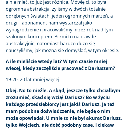
a nie mieć, to już jest różnica. Mówię ci, to była
ogromna abstrakcja, żyliśmy w dwóch totalnie
odrębnych światach, jeden ogromnych marzeń, a
drugi – abonament nam wystarczał jako
wynagrodzenie i pracowaliśmy przez rok nad tym
szalonym konceptem. Brzmi to naprawdę
abstrakcyjnie, natomiast bardzo dużo się
nauczyliśmy, jak można się domyślać, w tym okresie.
A ile mieliście wtedy lat? W tym czasie mniej
więcej, kiedy zaczęliście pracować z Dariuszem?
19-20. 20 lat mniej więcej.
Okej. No to nieźle. A skąd, jeszcze tylko chciałbym
zrozumieć, skąd się wziął Dariusz? Bo w życiu
każdego przedsiębiorcy jest jakiś Dariusz. Ja też
mam podobne doświadczenie, nie będę o nim
może opowiadał. U mnie to nie był akurat Dariusz,
tylko Wojciech, ale dość podobny case. I ciekaw