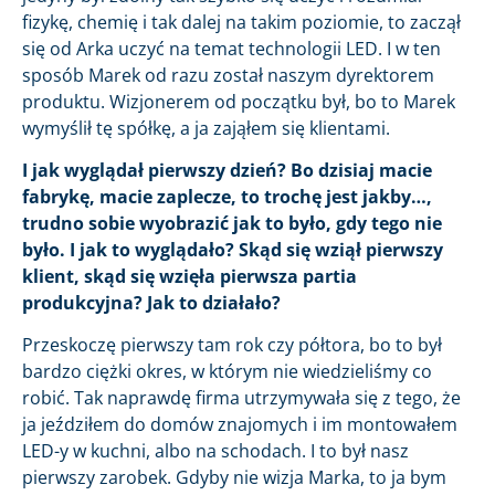
fizykę, chemię i tak dalej na takim poziomie, to zaczął
się od Arka uczyć na temat technologii LED. I w ten
sposób Marek od razu został naszym dyrektorem
produktu. Wizjonerem od początku był, bo to Marek
wymyślił tę spółkę, a ja zająłem się klientami.
I jak wyglądał pierwszy dzień? Bo dzisiaj macie
fabrykę, macie zaplecze, to trochę jest jakby…,
trudno sobie wyobrazić jak to było, gdy tego nie
było. I jak to wyglądało? Skąd się wziął pierwszy
klient, skąd się wzięła pierwsza partia
produkcyjna? Jak to działało?
Przeskoczę pierwszy tam rok czy półtora, bo to był
bardzo ciężki okres, w którym nie wiedzieliśmy co
robić. Tak naprawdę firma utrzymywała się z tego, że
ja jeździłem do domów znajomych i im montowałem
LED-y w kuchni, albo na schodach. I to był nasz
pierwszy zarobek. Gdyby nie wizja Marka, to ja bym