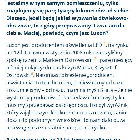
jesteśmy w tym samym pomieszczeniu, tylko
znajdujemy się parę tysięcy kilometrów od siebie.
Dlatego, jeżeli będą jakieś wyzwania dźwiękowo-
obrazowe, to z góry przepraszamy. I wracam do
ciebie. Maciej, powiedz, czym jest Luxon?
4
Luxon jest producentem oświetlenia LED
, na rynku
od 12 lat, równo w styczniu 2008 roku założyliśmy
5
spółkę razem z Markiem Ostrowskim
i parę miesięcy
później dołączył do nas kuzyn Marka, Krzysztof
6
Ostrowski
. Natomiast określenie „producent
oświetlenia” to trochę mało, ponieważ my od razu
zrozumieliśmy – od razu, mam na myśli 3 lata – że nie
wystarczy produkować i sprzedawać oprawy, tylko
musimy sprzedawać oszczędności. I to był wyróżnik,
który zajął naszym konkurentom dużo czasu, zanim
doszli do podobnych wniosków i to nam dało dużą
przewagę przez ostatnie parę lat na rynku.
A jak to się stało, że 12 lat temu wpadliście na