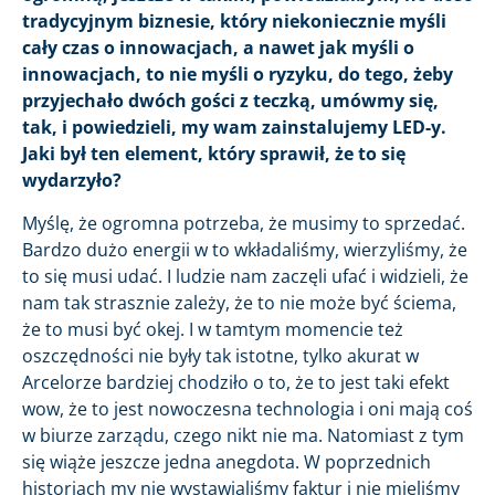
tradycyjnym biznesie, który niekoniecznie myśli
cały czas o innowacjach, a nawet jak myśli o
innowacjach, to nie myśli o ryzyku, do tego, żeby
przyjechało dwóch gości z teczką, umówmy się,
tak, i powiedzieli, my wam zainstalujemy LED-y.
Jaki był ten element, który sprawił, że to się
wydarzyło?
Myślę, że ogromna potrzeba, że musimy to sprzedać.
Bardzo dużo energii w to wkładaliśmy, wierzyliśmy, że
to się musi udać. I ludzie nam zaczęli ufać i widzieli, że
nam tak strasznie zależy, że to nie może być ściema,
że to musi być okej. I w tamtym momencie też
oszczędności nie były tak istotne, tylko akurat w
Arcelorze bardziej chodziło o to, że to jest taki efekt
wow, że to jest nowoczesna technologia i oni mają coś
w biurze zarządu, czego nikt nie ma. Natomiast z tym
się wiąże jeszcze jedna anegdota. W poprzednich
historiach my nie wystawialiśmy faktur i nie mieliśmy