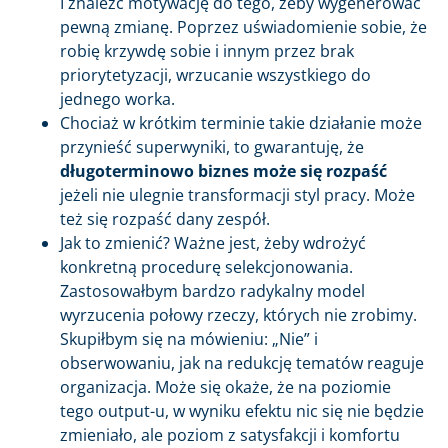
I znaleźć motywację do tego, żeby wygenerować
pewną zmianę. Poprzez uświadomienie sobie, że
robię krzywdę sobie i innym przez brak
priorytetyzacji, wrzucanie wszystkiego do
jednego worka.
Chociaż w krótkim terminie takie działanie może
przynieść superwyniki, to gwarantuję, że
długoterminowo biznes może się rozpaść
jeżeli nie ulegnie transformacji styl pracy. Może
też się rozpaść dany zespół.
Jak to zmienić? Ważne jest, żeby wdrożyć
konkretną procedurę selekcjonowania.
Zastosowałbym bardzo radykalny model
wyrzucenia połowy rzeczy, których nie zrobimy.
Skupiłbym się na mówieniu: „Nie” i
obserwowaniu, jak na redukcję tematów reaguje
organizacja. Może się okaże, że na poziomie
tego output-u, w wyniku efektu nic się nie będzie
zmieniało, ale poziom z satysfakcji i komfortu