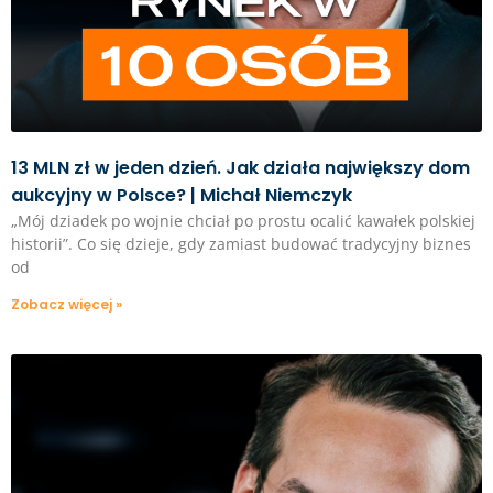
13 MLN zł w jeden dzień. Jak działa największy dom
aukcyjny w Polsce? | Michał Niemczyk
„Mój dziadek po wojnie chciał po prostu ocalić kawałek polskiej
historii”. Co się dzieje, gdy zamiast budować tradycyjny biznes
od
Zobacz więcej »