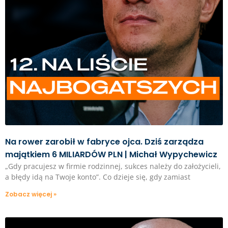
Na rower zarobił w fabryce ojca. Dziś zarządza
majątkiem 6 MILIARDÓW PLN | Michał Wypychewicz
„Gdy pracujesz w firmie rodzinnej, sukces należy do założycieli,
a błędy idą na Twoje konto”. Co dzieje się, gdy zamiast
Zobacz więcej »