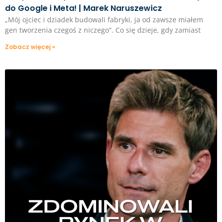
do Google i Meta! | Marek Naruszewicz
„Mój ojciec i dziadek budowali fabryki, ja od zawsze miałem
gen tworzenia czegoś z niczego”. Co się dzieje, gdy zamiast
Zobacz więcej »