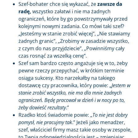
Szef-bohater chce się wykazać, że
zawsze da
radę,
wszystko załatwi i nie ma żadnych
ograniczeń, które by go powstrzymywały przed
kolejnymi nowymi zadania. Co mówi taki szef?
„Jesteśmy w stanie zrobić więcej”, „Nie stawiamy
żadnych granic”, „Zrobimy w zasadzie wszystko,
z czym do nas przyjdziecie”, „Powinniśmy cały
czas rosnąć za wszelką cenę”.
Szef sam bardzo często angażuje się w to, żeby
pewne rzeczy przepychać, w krótkim terminie
osiąga sukcesy. Kto narzekałby na takiego
dostawcę czy pracownika, który powie: „
Jestem w
stanie zrobić wszystko, nie ma dla mnie żadnych
ograniczeń. Będę pracował w dzień i w nocy po to,
żeby dowieść rezultaty
.”
Rzadko ktoś świadomie powie: „
To nie jest dobry
pomysł, nie pracujmy tak
.” Jeżeli jako menadżer,
szef, właściciel firmy masz takie osoby w zespole,
to Twoją odpowiedzialnością jest – zmieniając