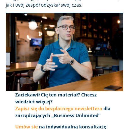
jak i twój zespół odzyskał swój czas.
Zaciekawił Cię ten materiał? Chcesz
wiedzieć więcej?
Zapisz się do bezpłatnego newslettera
dla
zarządzających „Business Unlimited”
Umów się
na indywidualną konsultację