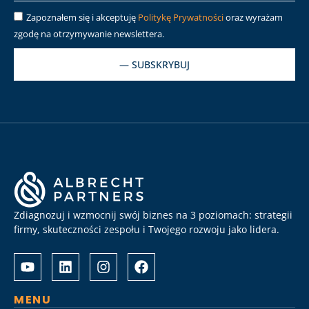
Zapoznałem się i akceptuję
Politykę Prywatności
oraz wyrażam
zgodę na otrzymywanie newslettera.
— SUBSKRYBUJ
Zdiagnozuj i wzmocnij swój biznes na 3 poziomach: strategii
firmy, skuteczności zespołu i Twojego rozwoju jako lidera.
Albrecht
Разом
&
з
Partners
Albrechtpartners
разом
в
MENU