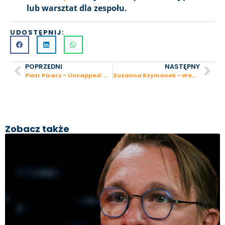
lub warsztat dla zespołu.
UDOSTĘPNIJ:
POPRZEDNI
NASTĘPNY
Piotr Pisarz – Uncapped: w rok pozyskał 100 milionów funtów
Zuzanna Rzymanek – Wege Siostry: sery z orzechów – milionowy biznes w 4 lata
Zobacz także