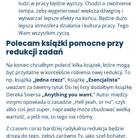
ludzi w pracy będzie wyższy. Chodzi o zwolnienie
tempa, żeby wygenerować większą dźwignię i
wytwarzać lepsze efekty na końcu. Będzie dużo
lepsza atmosfera działania i kultura pracy. Tego
Wam wszystkim życzę.
Polecam książki pomocne przy
redukcji zadań
Na koniec chciałbym polecić kilka książek, które mogą
być przydatne w kontekście robienia owej redukcji. To
np. książka
„Jedna rzecz”.
Książkę
„Esencjalista”
uważam za świetny tytuł. Do tej listy dodałbym książkę
Dereka Siversa
„Anything you want.
” Autor między
innymi opowiada o zasadzie „Hell yeah, or no”, czyli
albo coś jest super, naprawdę może zbudować wielką
wartość, a jeśli nie, to tego nie róbmy.
Z czasem coraz bardziej radykalna redukcja będzie
drogą do tego, żebyś zarówno Ty, jako szef-bohater,