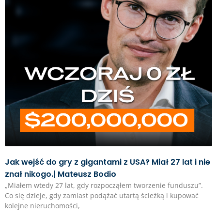
Jak wejść do gry z gigantami z USA? Miał 27 lat i nie
znał nikogo.| Mateusz Bodio
„Miałem wtedy 27 lat, gdy rozpocząłem tworzenie funduszu”.
Co się dzieje, gdy zamiast podążać utartą ścieżką i kupować
kolejne nieruchomości,