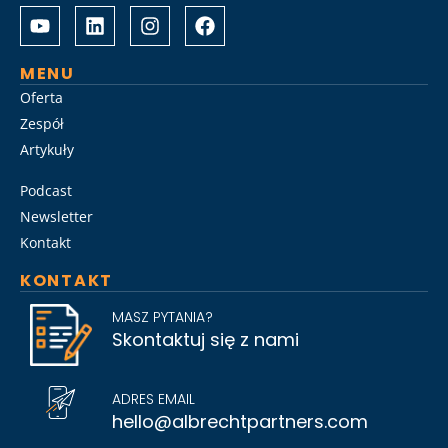
Albrecht
Разом
&
з
Partners
Albrechtpartners
разом
в
MENU
із
Slot
Oferta
Слот
City
Zespół
Сіті
провели
Artykuły
розробили
дослідження
стратегію
ринку
Podcast
Слот
топ-
Сіті
менеджменту,
Newsletter
вхід
виявивши
Kontakt
на
ключові
KONTAKT
ринок
тренди
для
найму
MASZ PYTANIA?
топ-
на
Skontaktuj się z nami
менеджменту
2026
та
рік.
активно
ADRES EMAIL
підтримують
hello@albrechtpartners.com
компанії
у