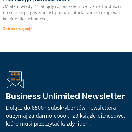
„Miałem wtedy 27 lat, gdy rozpocząłem tworzenie funduszu”.
Co się dzieje, gdy zamiast podążać utartą ścieżką i kupować
kolejne nieruchomości,
Zobacz więcej »
Business Unlimited Newsletter
Dołącz do 8500+ subskrybentów newslettera i
otrzymaj za darmo ebook "23 książki biznesowe,
które musi przeczytać każdy lider".