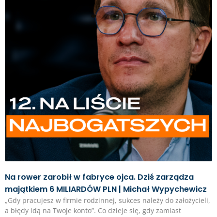
Na rower zarobił w fabryce ojca. Dziś zarządza
majątkiem 6 MILIARDÓW PLN | Michał Wypychewicz
„Gdy pracujesz w firmie rodzinnej, sukces należy do założycieli,
a błędy idą na Twoje konto”. Co dzieje się, gdy zamiast