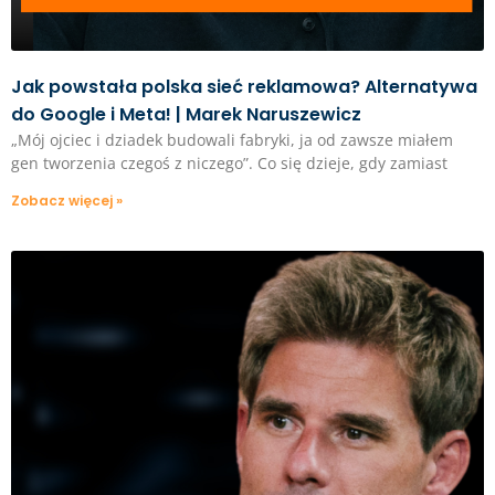
Jak powstała polska sieć reklamowa? Alternatywa
do Google i Meta! | Marek Naruszewicz
„Mój ojciec i dziadek budowali fabryki, ja od zawsze miałem
gen tworzenia czegoś z niczego”. Co się dzieje, gdy zamiast
Zobacz więcej »