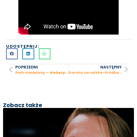
UDOSTĘPNIJ:
POPRZEDNI
NASTĘPNY
Piotr Konieczny — Niebezpiecznik: od programisty Perla do lidera rynku bezpieczeństwa w Polsce
Dorota Jarodzka-Śródka – Archicom: od zaprojektowania bankowego skarbca do największego wrocławskiego dewelopera
Zobacz także