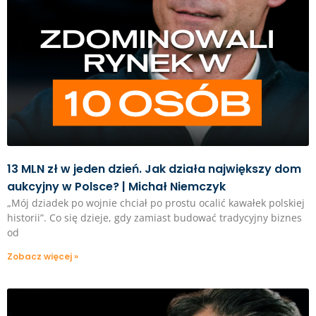
13 MLN zł w jeden dzień. Jak działa największy dom
aukcyjny w Polsce? | Michał Niemczyk
„Mój dziadek po wojnie chciał po prostu ocalić kawałek polskiej
historii”. Co się dzieje, gdy zamiast budować tradycyjny biznes
od
Zobacz więcej »