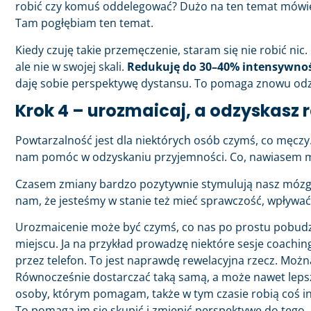
robić czy komuś oddelegować? Dużo na ten temat mówię 
Tam pogłębiam ten temat.
Kiedy czuję takie przemęczenie, staram się nie robić nic. 
ale nie w swojej skali.
Redukuję do 30–40% intensywnoś
daję sobie perspektywę dystansu. To pomaga znowu odz
Krok 4 – urozmaicaj, a odzyskasz 
Powtarzalność jest dla niektórych osób czymś, co męczy
nam pomóc w odzyskaniu przyjemności. Co, nawiasem mów
Czasem zmiany bardzo pozytywnie stymulują nasz mózg.
nam, że jesteśmy w stanie też mieć sprawczość, wpływać 
Urozmaicenie może być czymś, co nas po prostu pobudzi
miejscu. Ja na przykład prowadzę niektóre sesje coachi
przez telefon. To jest naprawdę rewelacyjna rzecz. Moż
Równocześnie dostarczać taką samą, a może nawet lepszą
osoby, którym pomagam, także w tym czasie robią coś i
To pomaga im się skupić i zmienić perspektywę do tego, ja