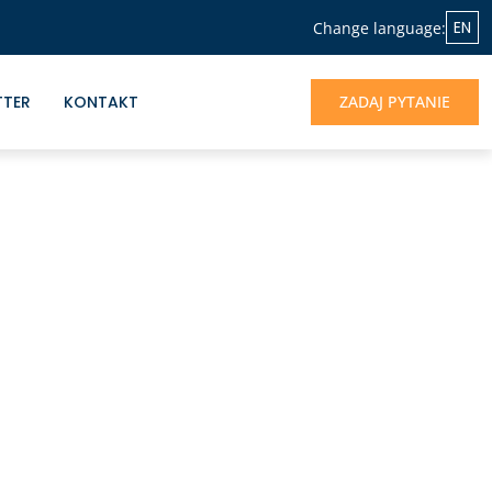
EN
Change language:
TTER
KONTAKT
ZADAJ PYTANIE
NASZA OFERTA
Jeśli chcesz skorzystać z doświadczenia
Albrecht&Partners, otrzymać profesjonalne
wsparcie dla rozwoju Twojego biznesu -
jesteśmy do dyspozycji.
UMÓW SIĘ NA ROZMOWĘ