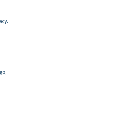
acy.
go,