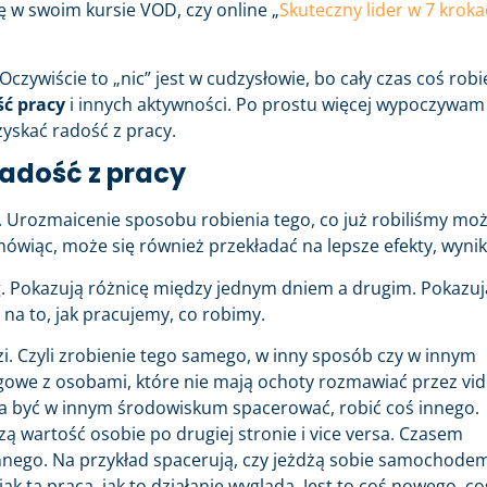
w swoim kursie VOD, czy online „
Skuteczny lider w 7 krok
Oczywiście to „nic” jest w cudzysłowie, bo cały czas coś robi
ć pracy
i innych aktywności. Po prostu więcej wypoczywam 
yskać radość z pracy.
radość z pracy
. Urozmaicenie sposobu robienia tego, co już robiliśmy mo
iąc, może się również przekładać na lepsze efekty, wynik
 Pokazują różnicę między jednym dniem a drugim. Pokazuj
na to, jak pracujemy, co robimy.
. Czyli zrobienie tego samego, w inny sposób czy w innym
ngowe z osobami, które nie mają ochoty rozmawiać przez vid
na być w innym środowiskum spacerować, robić coś innego.
 wartość osobie po drugiej stronie i vice versa. Czasem
nnego. Na przykład spacerują, czy jeżdżą sobie samochode
k ta praca, jak to działanie wygląda. Jest to coś nowego, co