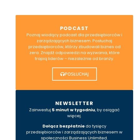
PODCAST
Poznaj wiodący podcast dla przedsiębiorców i
zarządzających biznesem. Posłuchaj
przedsiębiorców, którzy zbudowali biznes od
zera. Znajdź odpowiedzi na wyzwania, które
trapią liderów – niezależnie od branży.
POSŁUCHAJ
NEWSLETTER
Zainwestuj
5 minut w tygodniu
, by osiągać
więcej.
Dołącz bezpłatnie
do tysięcy
przedsiębiorców i zarządzających biznesem w
społeczności Business Unlimited.