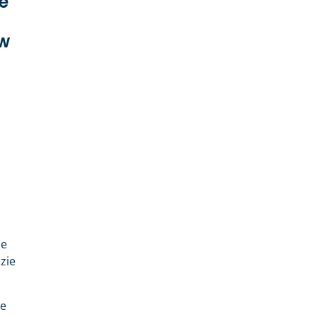
e
ów
że
zie
ie