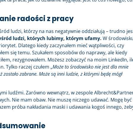
anie radości z pracy
śród ludzi, którzy na nas negatywnie oddziałują – trudno jes
wśród ludzi, których lubimy, którym ufamy.
W środowisku
iorytet. Dlatego kiedy zaczynałem mieć wątpliwości, czy
dałem się temu. Szukałem sposobów do naprawy, ale kiedy
ziłem, rezygnowałem. Możesz zobaczyć na moim LinkedIn, il
n. Tylko raczej czułem „
Może to środowisko nie jest dla mnie
ż zostało zabrane. Może są inni ludzie, z którymi będę mógł
ałymi ludźmi. Zarówno wewnątrz, w zespole Albrecht&Partner
owych. Nie mam obaw. Nie muszę niczego udawać. Mogę być
 razem próba nakładania maski i udawania kogoś innego, żeb
podsumowanie