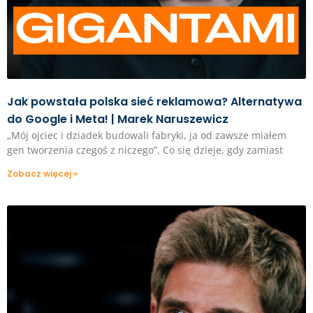
Jak powstała polska sieć reklamowa? Alternatywa
do Google i Meta! | Marek Naruszewicz
„Mój ojciec i dziadek budowali fabryki, ja od zawsze miałem
gen tworzenia czegoś z niczego”. Co się dzieje, gdy zamiast
Zobacz więcej »