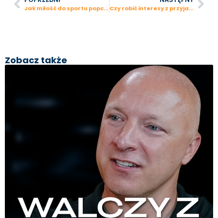
Jak miłość do sportu popchnęła do… założenia kancelarii LSW i zostania współwłaścicielem Legii Warszawa | Bogusław Leśnodorski
Czy robić interesy z przyjaciółmi?
Zobacz także