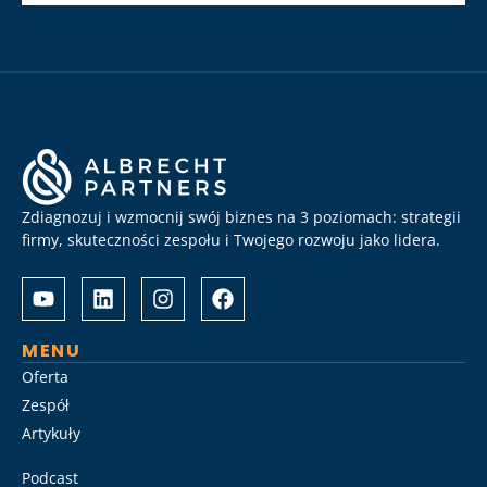
Zdiagnozuj i wzmocnij swój biznes na 3 poziomach: strategii
firmy, skuteczności zespołu i Twojego rozwoju jako lidera.
Albrecht
Разом
&
з
Partners
Albrechtpartners
разом
в
MENU
із
Slot
Oferta
Слот
City
Zespół
Сіті
провели
Artykuły
розробили
дослідження
стратегію
ринку
Podcast
Слот
топ-