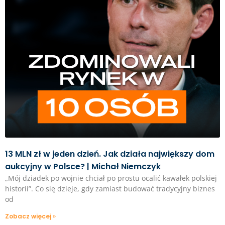
13 MLN zł w jeden dzień. Jak działa największy dom
aukcyjny w Polsce? | Michał Niemczyk
„Mój dziadek po wojnie chciał po prostu ocalić kawałek polskiej
historii”. Co się dzieje, gdy zamiast budować tradycyjny biznes
od
Zobacz więcej »