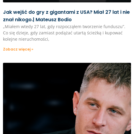
Jak wejść do gry z gigantami z USA? Miał 27 lat i nie
znał nikogo.| Mateusz Bodio
„Miałem wtedy 27 lat, gdy rozpocząłem tworzenie funduszu”.
Co się dzieje, gdy zamiast podążać utartą ścieżką i kupować
kolejne nieruchomości,
Zobacz więcej »