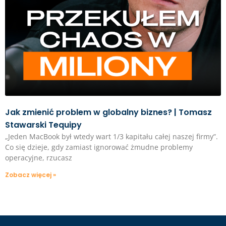
Jak zmienić problem w globalny biznes? | Tomasz
Stawarski Tequipy
„Jeden MacBook był wtedy wart 1/3 kapitału całej naszej firmy”.
Co się dzieje, gdy zamiast ignorować żmudne problemy
operacyjne, rzucasz
Zobacz więcej »