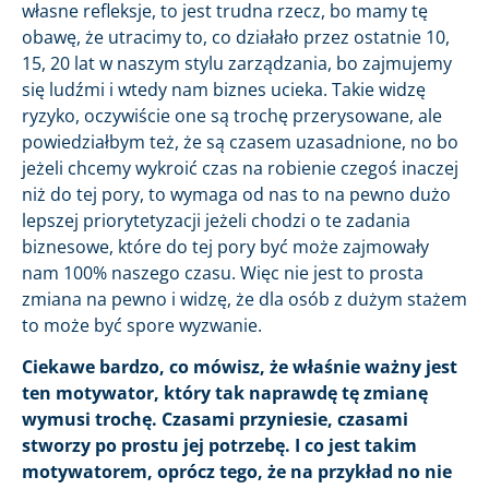
własne refleksje, to jest trudna rzecz, bo mamy tę
obawę, że utracimy to, co działało przez ostatnie 10,
15, 20 lat w naszym stylu zarządzania, bo zajmujemy
się ludźmi i wtedy nam biznes ucieka. Takie widzę
ryzyko, oczywiście one są trochę przerysowane, ale
powiedziałbym też, że są czasem uzasadnione, no bo
jeżeli chcemy wykroić czas na robienie czegoś inaczej
niż do tej pory, to wymaga od nas to na pewno dużo
lepszej priorytetyzacji jeżeli chodzi o te zadania
biznesowe, które do tej pory być może zajmowały
nam 100% naszego czasu. Więc nie jest to prosta
zmiana na pewno i widzę, że dla osób z dużym stażem
to może być spore wyzwanie.
Ciekawe bardzo, co mówisz, że właśnie ważny jest
ten motywator, który tak naprawdę tę zmianę
wymusi trochę. Czasami przyniesie, czasami
stworzy po prostu jej potrzebę. I co jest takim
motywatorem, oprócz tego, że na przykład no nie