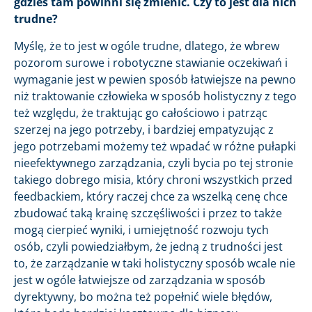
gdzieś tam powinni się zmienić. Czy to jest dla nich
trudne?
Myślę, że to jest w ogóle trudne, dlatego, że wbrew
pozorom surowe i robotyczne stawianie oczekiwań i
wymaganie jest w pewien sposób łatwiejsze na pewno
niż traktowanie człowieka w sposób holistyczny z tego
też względu, że traktując go całościowo i patrząc
szerzej na jego potrzeby, i bardziej empatyzując z
jego potrzebami możemy też wpadać w różne pułapki
nieefektywnego zarządzania, czyli bycia po tej stronie
takiego dobrego misia, który chroni wszystkich przed
feedbackiem, który raczej chce za wszelką cenę chce
zbudować taką krainę szczęśliwości i przez to także
mogą cierpieć wyniki, i umiejętność rozwoju tych
osób, czyli powiedziałbym, że jedną z trudności jest
to, że zarządzanie w taki holistyczny sposób wcale nie
jest w ogóle łatwiejsze od zarządzania w sposób
dyrektywny, bo można też popełnić wiele błędów,