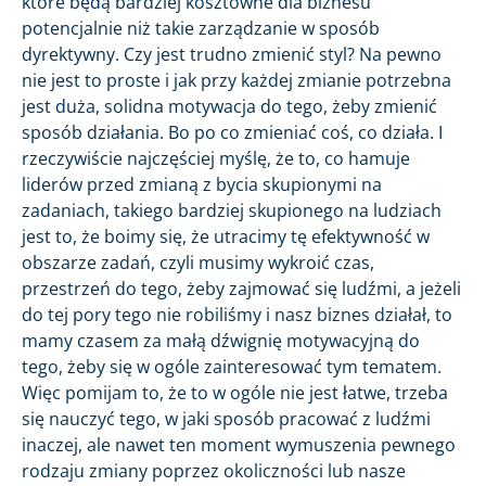
które będą bardziej kosztowne dla biznesu
potencjalnie niż takie zarządzanie w sposób
dyrektywny. Czy jest trudno zmienić styl? Na pewno
nie jest to proste i jak przy każdej zmianie potrzebna
jest duża, solidna motywacja do tego, żeby zmienić
sposób działania. Bo po co zmieniać coś, co działa. I
rzeczywiście najczęściej myślę, że to, co hamuje
liderów przed zmianą z bycia skupionymi na
zadaniach, takiego bardziej skupionego na ludziach
jest to, że boimy się, że utracimy tę efektywność w
obszarze zadań, czyli musimy wykroić czas,
przestrzeń do tego, żeby zajmować się ludźmi, a jeżeli
do tej pory tego nie robiliśmy i nasz biznes działał, to
mamy czasem za małą dźwignię motywacyjną do
tego, żeby się w ogóle zainteresować tym tematem.
Więc pomijam to, że to w ogóle nie jest łatwe, trzeba
się nauczyć tego, w jaki sposób pracować z ludźmi
inaczej, ale nawet ten moment wymuszenia pewnego
rodzaju zmiany poprzez okoliczności lub nasze