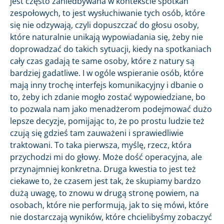
jest często zaniedbywana w kontekście spotkań
zespołowych, to jest wysłuchiwanie tych osób, które
się nie odzywają, czyli dopuszczać do głosu osoby,
które naturalnie unikają wypowiadania się, żeby nie
doprowadzać do takich sytuacji, kiedy na spotkaniach
cały czas gadają te same osoby, które z natury są
bardziej gadatliwe. I w ogóle wspieranie osób, które
mają inny trochę interfejs komunikacyjny i dbanie o
to, żeby ich zdanie mogło zostać wypowiedziane, bo
to pozwala nam jako menadżerom podejmować dużo
lepsze decyzje, pomijając to, że po prostu ludzie też
czują się gdzieś tam zauważeni i sprawiedliwie
traktowani. To taka pierwsza, myślę, rzecz, która
przychodzi mi do głowy. Może dość operacyjna, ale
przynajmniej konkretna. Druga kwestia to jest też
ciekawe to, że czasem jest tak, że skupiamy bardzo
dużą uwagę, to znowu w drugą stronę powiem, na
osobach, które nie performują, jak to się mówi, które
nie dostarczają wyników, które chcielibyśmy zobaczyć