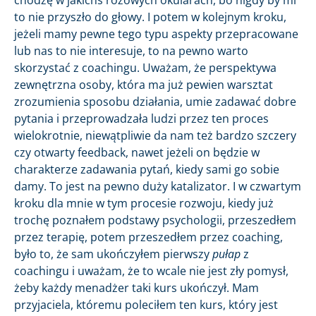
to nie przyszło do głowy. I potem w kolejnym kroku,
jeżeli mamy pewne tego typu aspekty przepracowane
lub nas to nie interesuje, to na pewno warto
skorzystać z coachingu. Uważam, że perspektywa
zewnętrzna osoby, która ma już pewien warsztat
zrozumienia sposobu działania, umie zadawać dobre
pytania i przeprowadzała ludzi przez ten proces
wielokrotnie, niewątpliwie da nam też bardzo szczery
czy otwarty feedback, nawet jeżeli on będzie w
charakterze zadawania pytań, kiedy sami go sobie
damy. To jest na pewno duży katalizator. I w czwartym
kroku dla mnie w tym procesie rozwoju, kiedy już
trochę poznałem podstawy psychologii, przeszedłem
przez terapię, potem przeszedłem przez coaching,
było to, że sam ukończyłem pierwszy
pułap
z
coachingu i uważam, że to wcale nie jest zły pomysł,
żeby każdy menadżer taki kurs ukończył. Mam
przyjaciela, któremu poleciłem ten kurs, który jest