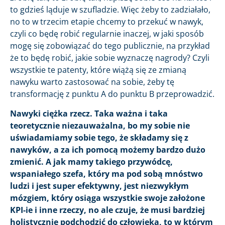
to gdzieś ląduje w szufladzie. Więc żeby to zadziałało,
no to w trzecim etapie chcemy to przekuć w nawyk,
czyli co będę robić regularnie inaczej, w jaki sposób
mogę się zobowiązać do tego publicznie, na przykład
że to będę robić, jakie sobie wyznaczę nagrody? Czyli
wszystkie te patenty, które wiążą się ze zmianą
nawyku warto zastosować na sobie, żeby tę
transformację z punktu A do punktu B przeprowadzić.
Nawyki ciężka rzecz. Taka ważna i taka
teoretycznie niezauważalna, bo my sobie nie
uświadamiamy sobie tego, że składamy się z
nawyków, a za ich pomocą możemy bardzo dużo
zmienić. A jak mamy takiego przywódcę,
wspaniałego szefa, który ma pod sobą mnóstwo
ludzi i jest super efektywny, jest niezwykłym
mózgiem, który osiąga wszystkie swoje założone
KPI-ie i inne rzeczy, no ale czuje, że musi bardziej
holistycznie podchodzić do człowieka, to w którym