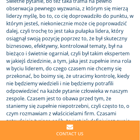
Świetne pytanie, bo też taka trafna na pewno
obserwacja pewnego wyzwania, z którym się mierzą
liderzy myślę, bo to, co cię doprowadziło do punktu, w
którym jesteś, niekoniecznie może cię poprowadzić
dalej, czyli trochę to jest taka pułapka lidera, który
osiągnął swoją pozycję poprzez to, że był skuteczny
biznesowo, efektywny, kontrolował tematy, był na
bieżąco i świetnie ogarniał, czyli był takim ekspertem
w jakiejś dziedzinie, a tym, jaka jest zupełnie inna rola
w byciu liderem, do czego czasem nie chcemy się
przekonać, bo boimy się, że utracimy kontrolę, kiedy
nie będziemy wiedzieli i nie będziemy potrafili
odpowiedzieć na każde pytanie człowieka w naszym
zespole. Czasem jest to obawa przed tym, że
staniemy się zupełnie niepotrzebni, czyli często to, o
czym rozmawiam z właścicielami firm. Czasami
zatrudniają tysiące osób, to jest jak definiujesz swoje
własne KPI, czyli krótko mówiąc czy nie masz KPI-ów,
CONTACT US
celów swoich własnych, wedle których się oceniasz,