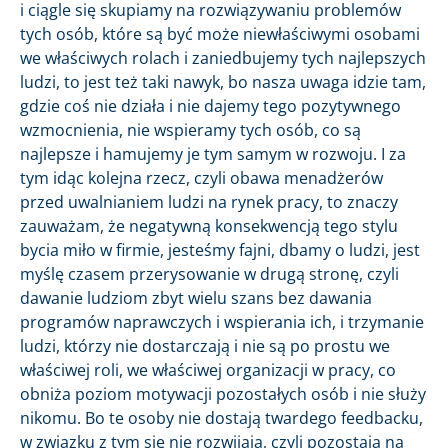
i ciągle się skupiamy na rozwiązywaniu problemów
tych osób, które są być może niewłaściwymi osobami
we właściwych rolach i zaniedbujemy tych najlepszych
ludzi, to jest też taki nawyk, bo nasza uwaga idzie tam,
gdzie coś nie działa i nie dajemy tego pozytywnego
wzmocnienia, nie wspieramy tych osób, co są
najlepsze i hamujemy je tym samym w rozwoju. I za
tym idąc kolejna rzecz, czyli obawa menadżerów
przed uwalnianiem ludzi na rynek pracy, to znaczy
zauważam, że negatywną konsekwencją tego stylu
bycia miło w firmie, jesteśmy fajni, dbamy o ludzi, jest
myślę czasem przerysowanie w drugą stronę, czyli
dawanie ludziom zbyt wielu szans bez dawania
programów naprawczych i wspierania ich, i trzymanie
ludzi, którzy nie dostarczają i nie są po prostu we
właściwej roli, we właściwej organizacji w pracy, co
obniża poziom motywacji pozostałych osób i nie służy
nikomu. Bo te osoby nie dostają twardego feedbacku,
w związku z tym się nie rozwijają, czyli pozostają na