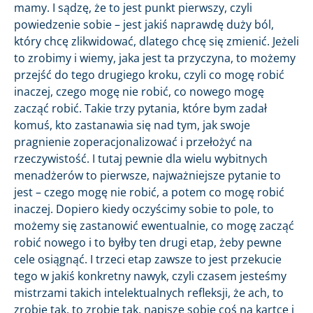
mamy. I sądzę, że to jest punkt pierwszy, czyli
powiedzenie sobie – jest jakiś naprawdę duży ból,
który chcę zlikwidować, dlatego chcę się zmienić. Jeżeli
to zrobimy i wiemy, jaka jest ta przyczyna, to możemy
przejść do tego drugiego kroku, czyli co mogę robić
inaczej, czego mogę nie robić, co nowego mogę
zacząć robić. Takie trzy pytania, które bym zadał
komuś, kto zastanawia się nad tym, jak swoje
pragnienie zoperacjonalizować i przełożyć na
rzeczywistość. I tutaj pewnie dla wielu wybitnych
menadżerów to pierwsze, najważniejsze pytanie to
jest – czego mogę nie robić, a potem co mogę robić
inaczej. Dopiero kiedy oczyścimy sobie to pole, to
możemy się zastanowić ewentualnie, co mogę zacząć
robić nowego i to byłby ten drugi etap, żeby pewne
cele osiągnąć. I trzeci etap zawsze to jest przekucie
tego w jakiś konkretny nawyk, czyli czasem jesteśmy
mistrzami takich intelektualnych refleksji, że ach, to
zrobię tak, to zrobię tak, napiszę sobie coś na kartce i