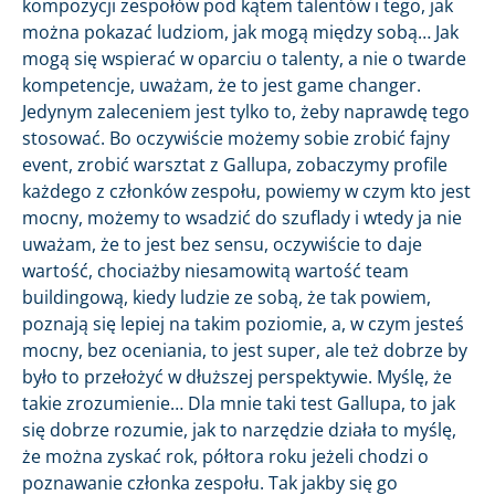
kompozycji zespołów pod kątem talentów i tego, jak
można pokazać ludziom, jak mogą między sobą… Jak
mogą się wspierać w oparciu o talenty, a nie o twarde
kompetencje, uważam, że to jest game changer.
Jedynym zaleceniem jest tylko to, żeby naprawdę tego
stosować. Bo oczywiście możemy sobie zrobić fajny
event, zrobić warsztat z Gallupa, zobaczymy profile
każdego z członków zespołu, powiemy w czym kto jest
mocny, możemy to wsadzić do szuflady i wtedy ja nie
uważam, że to jest bez sensu, oczywiście to daje
wartość, chociażby niesamowitą wartość team
buildingową, kiedy ludzie ze sobą, że tak powiem,
poznają się lepiej na takim poziomie, a, w czym jesteś
mocny, bez oceniania, to jest super, ale też dobrze by
było to przełożyć w dłuższej perspektywie. Myślę, że
takie zrozumienie… Dla mnie taki test Gallupa, to jak
się dobrze rozumie, jak to narzędzie działa to myślę,
że można zyskać rok, półtora roku jeżeli chodzi o
poznawanie członka zespołu. Tak jakby się go