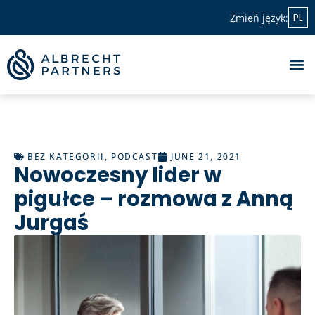
PL
Zmień język:
BEZ KATEGORII
,
PODCAST
JUNE 21, 2021
Nowoczesny lider w
pigułce – rozmowa z Anną
Jurgaś