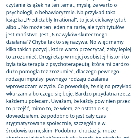
czytanie książek na ten temat, myślę, że warto o
psychologii, o behawioryzmie. Na przykład taka
książka „Predictably Irrational”, to jest ciekawy tytuł,
albo… No może ten jeden na razie, ale tych tytułów
jest mnóstwo. Jest „6 nawyków skutecznego
działania”? Chyba tak to się nazywa. No więc mamy
kilka takich pozycji, które warto przeczytać, żeby lepiej
to zrozumieć. Drugi etap w mojej osobistej historii to
była taka terapia z psychoterapeutą, która mi bardzo
dużo pomogła też zrozumieć, dlaczego pewnego
rodzaju impulsy, pewnego rodzaju działania
wprowadzam w życie. Co powoduje, że się na przykład
wkurzam albo czego się boję. Bardzo przydatna rzecz,
każdemu polecam. Uważam, że każdy powinien przez
to przejść, mimo to, że wiem, że ostatnio się
dowiedziałem, że podobno to jest cały czas
stygmatyzowane społecznie, szczególnie w
środowisku męskim. Podobno, chociaż ja może
chodzę w jakichś różowych okularach, bo nigdy by mi