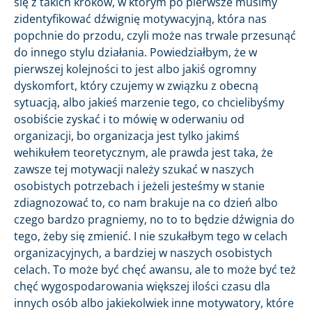
się z takich kroków, w którym po pierwsze musimy
zidentyfikować dźwignię motywacyjną, która nas
popchnie do przodu, czyli może nas trwale przesunąć
do innego stylu działania. Powiedziałbym, że w
pierwszej kolejności to jest albo jakiś ogromny
dyskomfort, który czujemy w związku z obecną
sytuacją, albo jakieś marzenie tego, co chcielibyśmy
osobiście zyskać i to mówię w oderwaniu od
organizacji, bo organizacja jest tylko jakimś
wehikułem teoretycznym, ale prawda jest taka, że
zawsze tej motywacji należy szukać w naszych
osobistych potrzebach i jeżeli jesteśmy w stanie
zdiagnozować to, co nam brakuje na co dzień albo
czego bardzo pragniemy, no to to będzie dźwignia do
tego, żeby się zmienić. I nie szukałbym tego w celach
organizacyjnych, a bardziej w naszych osobistych
celach. To może być chęć awansu, ale to może być też
chęć wygospodarowania większej ilości czasu dla
innych osób albo jakiekolwiek inne motywatory, które