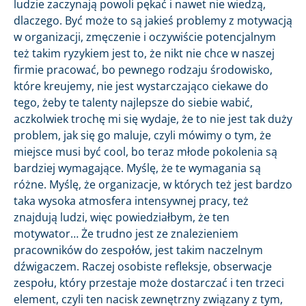
ludzie zaczynają powoli pękać i nawet nie wiedzą,
dlaczego. Być może to są jakieś problemy z motywacją
w organizacji, zmęczenie i oczywiście potencjalnym
też takim ryzykiem jest to, że nikt nie chce w naszej
firmie pracować, bo pewnego rodzaju środowisko,
które kreujemy, nie jest wystarczająco ciekawe do
tego, żeby te talenty najlepsze do siebie wabić,
aczkolwiek trochę mi się wydaje, że to nie jest tak duży
problem, jak się go maluje, czyli mówimy o tym, że
miejsce musi być cool, bo teraz młode pokolenia są
bardziej wymagające. Myślę, że te wymagania są
różne. Myślę, że organizacje, w których też jest bardzo
taka wysoka atmosfera intensywnej pracy, też
znajdują ludzi, więc powiedziałbym, że ten
motywator… Że trudno jest ze znalezieniem
pracowników do zespołów, jest takim naczelnym
dźwigaczem. Raczej osobiste refleksje, obserwacje
zespołu, który przestaje może dostarczać i ten trzeci
element, czyli ten nacisk zewnętrzny związany z tym,