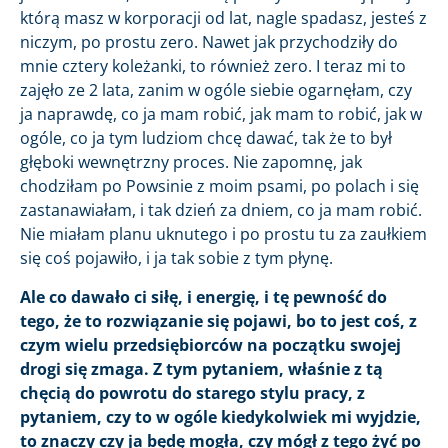
którą masz w korporacji od lat, nagle spadasz, jesteś z
niczym, po prostu zero. Nawet jak przychodziły do
mnie cztery koleżanki, to również zero. I teraz mi to
zajęło ze 2 lata, zanim w ogóle siebie ogarnęłam, czy
ja naprawdę, co ja mam robić, jak mam to robić, jak w
ogóle, co ja tym ludziom chcę dawać, tak że to był
głęboki wewnętrzny proces. Nie zapomnę, jak
chodziłam po Powsinie z moim psami, po polach i się
zastanawiałam, i tak dzień za dniem, co ja mam robić.
Nie miałam planu uknutego i po prostu tu za zaułkiem
się coś pojawiło, i ja tak sobie z tym płynę.
Ale co dawało ci siłę, i energię, i tę pewność do
tego, że to rozwiązanie się pojawi, bo to jest coś, z
czym wielu przedsiębiorców na początku swojej
drogi się zmaga. Z tym pytaniem, właśnie z tą
chęcią do powrotu do starego stylu pracy, z
pytaniem, czy to w ogóle kiedykolwiek mi wyjdzie,
to znaczy czy ja będę mogła, czy mógł z tego żyć po