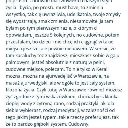
po prostu. Cudowne dla człowieka o naszym stylu
życia i bycia, po prostu must have, to zmienia
wszystko, tak cię uwrażliwia, udelikatnia, twoje zmysły
się wyostrzają, smak zmienia, niesamowite. Ja tam
byłam po tym pierwszym razie, o którym ci
opowiadam, jeszcze 5 kolejnych, no cudowne, potem
przestałam, bo dzieci i nie chcę ich ciągnąć w takie
miejsca jeszcze, ale pewnie niebawem. W sensie, że
tam karaluchy też znajdziesz, mieszkasz sobie w gaju
palmowym, jesteś absolutnie z naturą w pełni,
cudowne miejsce, polecam. To nie tylko w Kerali
można, można na ajurwedę iść w Warszawie, na
masaż ajurwedyjski, ale w ogóle to jest cały system,
filozofia życia. Czyli tutaj w Warszawie również możesz
żyć zgodnie z tymi wskazówkami, chociażby szklanka
ciepłej wody z cytryną rano, rodzaj praktyki jaki dla
siebie wybierasz, rodzaj medytacji, w zależności od
tego jakim jesteś typem, takie rzeczy preferujesz, tak
że to bardzo głęboki system. Cudowny.