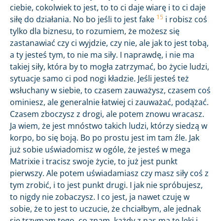
ciebie, cokolwiek to jest, to to ci daje wiarę i to ci daje
15
siłę do działania. No bo jeśli to jest fake
i robisz coś
tylko dla biznesu, to rozumiem, że możesz się
zastanawiać czy ci wyjdzie, czy nie, ale jak to jest tobą,
a ty jesteś tym, to nie ma siły. I naprawdę, i nie ma
takiej siły, która by to mogła zatrzymać, bo życie ludzi,
sytuacje samo ci pod nogi kładzie. Jeśli jesteś też
wsłuchany w siebie, to czasem zauważysz, czasem coś
ominiesz, ale generalnie łatwiej ci zauważać, podążać.
Czasem zboczysz z drogi, ale potem znowu wracasz.
Ja wiem, że jest mnóstwo takich ludzi, którzy siedzą w
korpo, bo się boją. Bo po prostu jest im tam źle. Jak
już sobie uświadomisz w ogóle, że jesteś w mega
Matrixie i tracisz swoje życie, to już jest punkt
pierwszy. Ale potem uświadamiasz czy masz siły coś z
tym zrobić, i to jest punkt drugi. I jak nie spróbujesz,
to nigdy nie zobaczysz. I co jest, ja nawet czuję w
sobie, że to jest to uczucie, że chciałbym, ale jednak
się trzymam tego, co znam, każdy z nas ma te lęki i