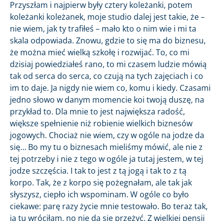
Przyszłam i najpierw były cztery koleżanki, potem
koleżanki koleżanek, moje studio dalej jest takie, że –
nie wiem, jak ty trafiłeś – mało kto o nim wie i mi ta
skala odpowiada. Znowu, gdzie to się ma do biznesu,
że można mieć wielką szkołę i rozwijać. To, co mi
dzisiaj powiedziałeś rano, to mi czasem ludzie mówią
tak od serca do serca, co czują na tych zajęciach i co
im to daje. Ja nigdy nie wiem co, komu i kiedy. Czasami
jedno słowo w danym momencie koi twoją duszę, na
przykład to. Dla mnie to jest największa radość,
większe spełnienie niż robienie wielkich biznesów
jogowych. Chociaż nie wiem, czy w ogóle na jodze da
się… Bo my tu o biznesach mieliśmy mówić, ale nie z
tej potrzeby i nie z tego w ogóle ja tutaj jestem, w tej
jodze szczęścia. I tak to jest z tą jogą i tak to z tą
korpo. Tak, że z korpo się pożegnałam, ale tak jak
słyszysz, ciepło ich wspominam. W ogóle co było
ciekawe: parę razy życie mnie testowało. Bo teraz tak,
ja tu wróciłam, no nie da się przeżyć. Z wielkiej pensji