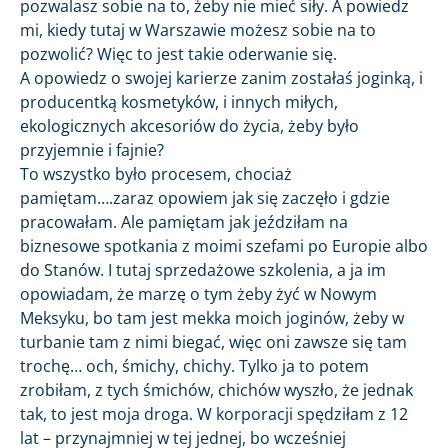
pozwalasz sobie na to, żeby nie mieć siły. A powiedz
mi, kiedy tutaj w Warszawie możesz sobie na to
pozwolić? Więc to jest takie oderwanie się.
A opowiedz o swojej karierze zanim zostałaś joginką, i
producentką kosmetyków, i innych miłych,
ekologicznych akcesoriów do życia, żeby było
przyjemnie i fajnie?
To wszystko było procesem, chociaż
pamiętam….zaraz opowiem jak się zaczęło i gdzie
pracowałam. Ale pamiętam jak jeździłam na
biznesowe spotkania z moimi szefami po Europie albo
do Stanów. I tutaj sprzedażowe szkolenia, a ja im
opowiadam, że marzę o tym żeby żyć w Nowym
Meksyku, bo tam jest mekka moich joginów, żeby w
turbanie tam z nimi biegać, więc oni zawsze się tam
trochę… och, śmichy, chichy. Tylko ja to potem
zrobiłam, z tych śmichów, chichów wyszło, że jednak
tak, to jest moja droga. W korporacji spędziłam z 12
lat – przynajmniej w tej jednej, bo wcześniej