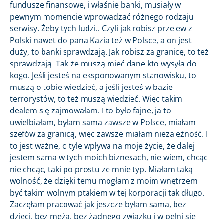
fundusze finansowe, i właśnie banki, musiały w
pewnym momencie wprowadzać różnego rodzaju
serwisy. Żeby tych ludzi.. Czyli jak robisz przelew z
Polski nawet do pana Kazia też w Polsce, a on jest
duży, to banki sprawdzają. Jak robisz za granicę, to też
sprawdzają. Tak że muszą mieć dane kto wysyła do
kogo. Jeśli jesteś na eksponowanym stanowisku, to
muszą o tobie wiedzieć, a jeśli jesteś w bazie
terrorystów, to też muszą wiedzieć. Więc takim
dealem się zajmowałam. I to było fajne, ja to
uwielbiałam, byłam sama zawsze w Polsce, miałam
szefów za granicą, więc zawsze miałam niezależność. I
to jest ważne, o tyle wpływa na moje życie, że dalej
jestem sama w tych moich biznesach, nie wiem, chcąc
nie chcąc, taki po prostu ze mnie typ. Miałam taką
wolność, że dzięki temu mogłam z moim wnętrzem
być takim wolnym ptakiem w tej korporacji tak długo.
Zaczęłam pracować jak jeszcze byłam sama, bez
dzieci, bez męża, bez żadnego związku i w pełni się