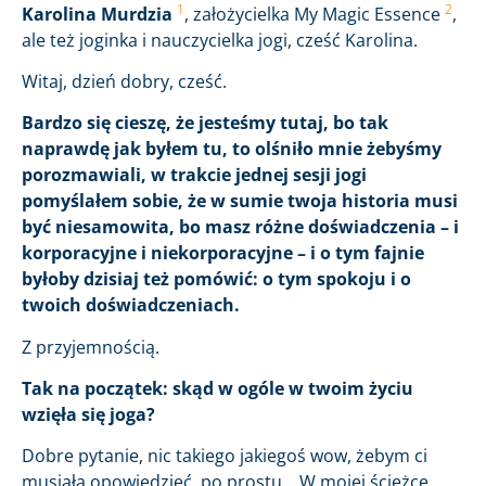
1
2
Karolina Murdzia
, założycielka My Magic Essence
,
ale też joginka i nauczycielka jogi, cześć Karolina.
Witaj, dzień dobry, cześć.
Bardzo się cieszę, że jesteśmy tutaj, bo tak
naprawdę jak byłem tu, to olśniło mnie żebyśmy
porozmawiali, w trakcie jednej sesji jogi
pomyślałem sobie, że w sumie twoja historia musi
być niesamowita, bo masz różne doświadczenia – i
korporacyjne i niekorporacyjne – i o tym fajnie
byłoby dzisiaj też pomówić: o tym spokoju i o
twoich doświadczeniach.
Z przyjemnością.
Tak na początek: skąd w ogóle w twoim życiu
wzięła się joga?
Dobre pytanie, nic takiego jakiegoś wow, żebym ci
musiała opowiedzieć, po prostu… W mojej ścieżce