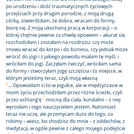
po urodzeniu i dość traumatycznych życiowych
przejściach przy drugim porodzie, z moją drugą
córką, stwierdziłam, że dobra, wracam do formy,
biorę się. Z moją ukochaną pracą w korporacji – o
której chętnie pewnie za chwilę opowiem – akurat się
rozchodziłam i zostałam na rozdrożu: czy może
znowu wracać do korpo i do biznesu, czy jednak może
wrócić do jogi i z jakiego powodu miałam tę myśl, i
wróciłam do jogi. Zaczęłam ćwiczyć, wróciłam sama
do formy i stworzyłam jogę szczęścia i to miejsce, w
którym jesteśmy teraz, czyli moją własną
6
….Opowiadam ci to w pigułce, ale w międzyczasie w
moim życiu przechodziłam przez różne ścieżki, czyli
7
przez ashtang’ę
mocną dla ciała, kundalini – z niej
wyrosłam i tego nauczycielem jestem. Natomiast
teraz nie uczę, ale przemycam dużo do tego, co
robimy – wiesz, bo chodzisz do mnie – z oddechów, z
medytacji, w ogóle pewnie z całego mojego podejście