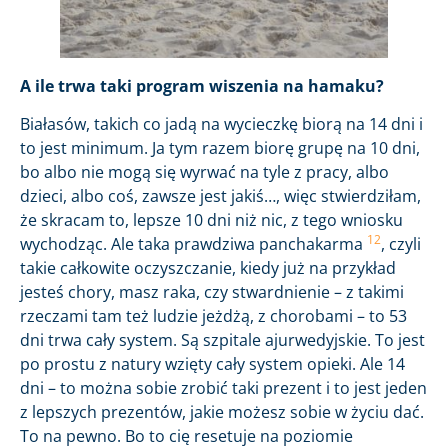
A ile trwa taki program wiszenia na hamaku?
Białasów, takich co jadą na wycieczkę biorą na 14 dni i
to jest minimum. Ja tym razem biorę grupę na 10 dni,
bo albo nie mogą się wyrwać na tyle z pracy, albo
dzieci, albo coś, zawsze jest jakiś…, więc stwierdziłam,
że skracam to, lepsze 10 dni niż nic, z tego wniosku
12
wychodząc. Ale taka prawdziwa panchakarma
, czyli
takie całkowite oczyszczanie, kiedy już na przykład
jesteś chory, masz raka, czy stwardnienie – z takimi
rzeczami tam też ludzie jeżdżą, z chorobami – to 53
dni trwa cały system. Są szpitale ajurwedyjskie. To jest
po prostu z natury wzięty cały system opieki. Ale 14
dni – to można sobie zrobić taki prezent i to jest jeden
z lepszych prezentów, jakie możesz sobie w życiu dać.
To na pewno. Bo to cię resetuje na poziomie