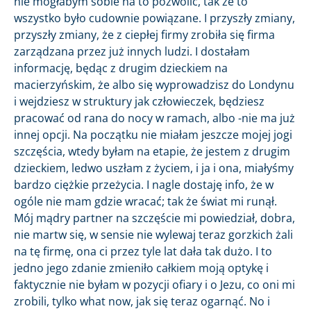
nie mogłabym sobie na to pozwolić, tak że to
wszystko było cudownie powiązane. I przyszły zmiany,
przyszły zmiany, że z ciepłej firmy zrobiła się firma
zarządzana przez już innych ludzi. I dostałam
informację, będąc z drugim dzieckiem na
macierzyńskim, że albo się wyprowadzisz do Londynu
i wejdziesz w struktury jak człowieczek, będziesz
pracować od rana do nocy w ramach, albo -nie ma już
innej opcji. Na początku nie miałam jeszcze mojej jogi
szczęścia, wtedy byłam na etapie, że jestem z drugim
dzieckiem, ledwo uszłam z życiem, i ja i ona, miałyśmy
bardzo ciężkie przeżycia. I nagle dostaję info, że w
ogóle nie mam gdzie wracać; tak że świat mi runął.
Mój mądry partner na szczęście mi powiedział, dobra,
nie martw się, w sensie nie wylewaj teraz gorzkich żali
na tę firmę, ona ci przez tyle lat dała tak dużo. I to
jedno jego zdanie zmieniło całkiem moją optykę i
faktycznie nie byłam w pozycji ofiary i o Jezu, co oni mi
zrobili, tylko what now, jak się teraz ogarnąć. No i