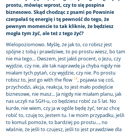
prostu, mówiąc wprost, czy to się pospina
biznesowo. Skąd chodząc z psami po Powsinie
czerpałaś tę energię i tę pewność do tego, że
pewnym momencie to tak kliknie, że będziesz
mogła tym żyć, ale też z tego żyć?
Wielopoziomowo. Myślę, że jak to, co robisz jest
spójne z tobą i prawdziwe, to po prostu wiesz, bo tam
nie ma tego… Owszem, jest jakiś procent, o Jezu, czy
wyjdzie, czy nie, ale tak naprawdę ja chyba nigdy nie
miałam tych pytań, czy wyjdzie, czy nie. Po prostu
14
robisz to, jest go with the flow
, pojawia się coś,
przychodzi, akcja, reakcja, to jest mało podejście
biznesowe, nie masz… Ja nigdy nie miałam planu, jak
nas uczyli na SGH-u, co będziesz robić za 5 lat. No
kurde, nie wiem, czy ja w ogóle będę żyć, teraz chcę
robić to, czuję to, jestem tu. I w moim przypadku, jeśli
to komuś pomoże, to bardziej po prostu…, no
właśnie, że jeśli to czujesz, jeśli to jest prawdziwe dla