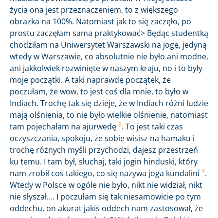
życia ona jest przeznaczeniem, to z większego
obrazka na 100%. Natomiast jak to się zaczęło, po
prostu zaczęłam sama praktykować> Będąc studentką
chodziłam na Uniwersytet Warszawski na jogę, jedyną
wtedy w Warszawie, co absolutnie nie było ani modne,
ani jakkolwiek rozwinięte w naszym kraju, no i to były
moje początki. A taki naprawdę początek, że
poczułam, że wow, to jest coś dla mnie, to było w
Indiach. Trochę tak się dzieje, że w Indiach różni ludzie
mają olśnienia, to nie było wielkie olśnienie, natomiast
3
tam pojechałam na ajurwedę
. To jest taki czas
oczyszczania, spokoju, że sobie wisisz na hamaku i
trochę różnych myśli przychodzi, dajesz przestrzeń
ku temu. I tam był, słuchaj, taki jogin hinduski, który
4
nam zrobił coś takiego, co się nazywa joga kundalini
.
Wtedy w Polsce w ogóle nie było, nikt nie widział, nikt
nie słyszał…. I poczułam się tak niesamowicie po tym
oddechu, on akurat jakiś oddech nam zastosował, że