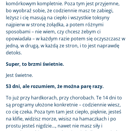
komórkowym kompletnie. Poza tym jest przyjemne,
bo wyobraź sobie, że codziennie masz te zabiegi,
leżysz i cię masują na ciepło i wszystkie toksyny
najpierw w stronę żołądka, a potem różnymi
sposobami – nie wiem, czy chcesz żebym ci
opowiadała – w każdym razie potem się oczyszczasz w
jedną, w drugą, w każdą ze stron, i to jest naprawdę
detoks.
Super, to brzmi świetnie.
Jest świetne.
53 dni, ale rozumiem, że można parę razy.
To już przy hardkorach, przy chorobach. Te 14 dni to
są programy ułożone konkretnie – codziennie wiesz,
co cię czeka. Poza tym tam jest ciepło, pięknie, jesteś
na klifie, widzisz morze, wisisz na hamaczkach i po
prostu jesteś nigdzie…, nawet nie masz siły i