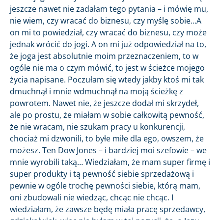
jeszcze nawet nie zadałam tego pytania – i mówię mu,
nie wiem, czy wracać do biznesu, czy myślę sobie…A
on mi to powiedział, czy wracać do biznesu, czy może
jednak wrócić do jogi. A on mi już odpowiedział na to,
że joga jest absolutnie moim przeznaczeniem, to w
ogóle nie ma o czym mówić, to jest w ścieżce mojego
życia napisane. Poczułam się wtedy jakby ktoś mi tak
dmuchnął i mnie wdmuchnął na moją ścieżkę z
powrotem. Nawet nie, że jeszcze dodał mi skrzydeł,
ale po prostu, że miałam w sobie całkowitą pewność,
że nie wracam, nie szukam pracy u konkurencji,
chociaż mi dzwonili, to byłe miłe dla ego, owszem, że
możesz. Ten Dow Jones – i bardziej moi szefowie – we
mnie wyrobili taką… Wiedziałam, że mam super firmę i
super produkty i tą pewność siebie sprzedażową i
pewnie w ogóle trochę pewności siebie, którą mam,
oni zbudowali nie wiedząc, chcąc nie chcąc. I
wiedziałam, że zawsze będę miała pracę sprzedawcy,