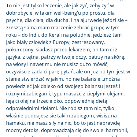
To nie jest tylko leczenie, ale jak żyć, żeby żyć w
dobrobycie, w takim well-being’u po prostu, dla
psyche, dla ciała, dla ducha. I na ajurwedę jeździ się –
zresztą sama mam marzenie zebrać grupę w tym
roku – do Indii, do Kerali na południe, jedziesz tam
jako biały człowiek z Europy, zestresowany,
pokurczony, siadasz przed lekarzem, on tam ci z
języka, z tętna, patrzy w twoje oczy, patrzy na skórę,
na włosy i nawet mu nie musisz dużo mówić,
oczywiście zada ci parę pytań, ale on już po tym jest w
stanie stwierdzić w jakim, no nie balansie…można
powiedzieć jak daleko od swojego balansu jesteś i
różnymi zabiegami, typu masaże z ciepłymi olejami,
leją ci olej na trzecie oko, odpowiednią dietą,
odpowiednimi ziołami. Nie robisz tam nic, tylko
właśnie poddajesz się takim zabiegom, wisisz na
hamaku, nie masz siły na nic, bo to jest naprawdę
mocny detoks, doprowadzają cię do swojej harmonii,