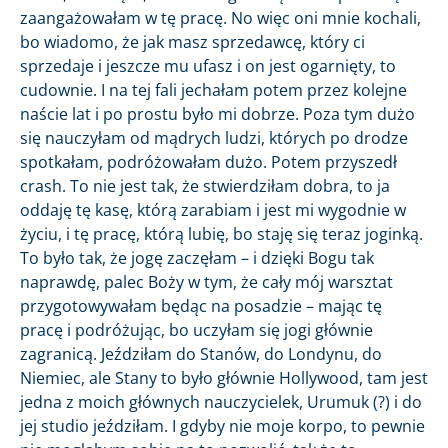
zaangażowałam w tę pracę. No więc oni mnie kochali,
bo wiadomo, że jak masz sprzedawcę, który ci
sprzedaje i jeszcze mu ufasz i on jest ogarnięty, to
cudownie. I na tej fali jechałam potem przez kolejne
naście lat i po prostu było mi dobrze. Poza tym dużo
się nauczyłam od mądrych ludzi, których po drodze
spotkałam, podróżowałam dużo. Potem przyszedł
crash. To nie jest tak, że stwierdziłam dobra, to ja
oddaję tę kasę, którą zarabiam i jest mi wygodnie w
życiu, i tę pracę, którą lubię, bo staję się teraz joginką.
To było tak, że jogę zaczęłam – i dzięki Bogu tak
naprawdę, palec Boży w tym, że cały mój warsztat
przygotowywałam będąc na posadzie – mając tę
pracę i podróżując, bo uczyłam się jogi głównie
zagranicą. Jeździłam do Stanów, do Londynu, do
Niemiec, ale Stany to było głównie Hollywood, tam jest
jedna z moich głównych nauczycielek, Urumuk (?) i do
jej studio jeździłam. I gdyby nie moje korpo, to pewnie