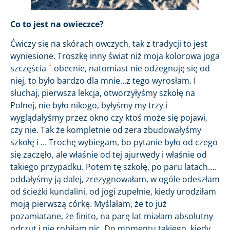
Co to jest na owieczce?
Ćwiczy się na skórach owczych, tak z tradycji to jest
wyniesione. Troszkę inny świat niż moja kolorowa joga
5
szczęścia
obecnie, natomiast nie odżegnuję się od
niej, to było bardzo dla mnie…z tego wyrosłam. I
słuchaj, pierwsza lekcja, otworzyłyśmy szkołę na
Polnej, nie było nikogo, byłyśmy my trzy i
wyglądałyśmy przez okno czy ktoś może się pojawi,
czy nie. Tak że kompletnie od zera zbudowałyśmy
szkołę i … Trochę wybiegam, bo pytanie było od czego
się zaczęło, ale właśnie od tej ajurwedy i właśnie od
takiego przypadku. Potem tę szkołę, po paru latach….
oddałyśmy ją dalej, zrezygnowałam, w ogóle odeszłam
od ścieżki kundalini, od jogi zupełnie, kiedy urodziłam
moją pierwszą córkę. Myślałam, że to już
pozamiatane, że finito, na parę lat miałam absolutny
odrzut i nie robiłam nic. Do momentu takiego, kiedy