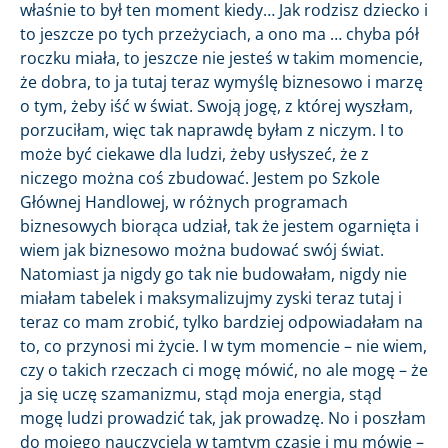
właśnie to był ten moment kiedy… Jak rodzisz dziecko i
to jeszcze po tych przeżyciach, a ono ma … chyba pół
roczku miała, to jeszcze nie jesteś w takim momencie,
że dobra, to ja tutaj teraz wymyślę biznesowo i marzę
o tym, żeby iść w świat. Swoją jogę, z której wyszłam,
porzuciłam, więc tak naprawdę byłam z niczym. I to
może być ciekawe dla ludzi, żeby usłyszeć, że z
niczego można coś zbudować. Jestem po Szkole
Głównej Handlowej, w różnych programach
biznesowych biorąca udział, tak że jestem ogarnięta i
wiem jak biznesowo można budować swój świat.
Natomiast ja nigdy go tak nie budowałam, nigdy nie
miałam tabelek i maksymalizujmy zyski teraz tutaj i
teraz co mam zrobić, tylko bardziej odpowiadałam na
to, co przynosi mi życie. I w tym momencie – nie wiem,
czy o takich rzeczach ci mogę mówić, no ale mogę – że
ja się uczę szamanizmu, stąd moja energia, stąd
mogę ludzi prowadzić tak, jak prowadzę. No i poszłam
do mojego nauczyciela w tamtym czasie i mu mówię –