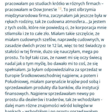
pracowałam po studiach krótko w różnych firmach –
13
pracowałam w Dow Jones’ie
. To jest olbrzymia
międzynarodowa firma, zaczynałam jak jeszcze była w
rękach rodziny, tak że cudowna atmosfera… Ja jestem
z tych osób, które nie powiedzą ci, że korporacja mnie
stłamsiła i że to całe zło. Miałam takie szczęście, że
miałam cudownych szefów, naprawdę cudownych, w
zasadzie dwóch przez te 12 lat, więc to też świadczy o
stałości w tej firmie, dużo się nauczyłam, mega po
prostu. To był taki czas, że nawet mi się oczy świecą
nadal jak o tym myślę, bo dawało mi to coś, że się
spełniałam. Ja byłam odpowiedzialna za sprzedaż w
Europie Środkowowschodniej najpierw, a potem i
Południowej, miałam paręnaście krajów pod sobą i
sprzedawałam produkty dla banków, dla instytucji
finansowych. Najpierw sprzedawałam newsy po
prostu dla dealerów i traderów, tak że wchodziłam -
dalej mam różne znajomości wśród kolegów w
bankach – wchodziłam i po prostu sprzedawałam