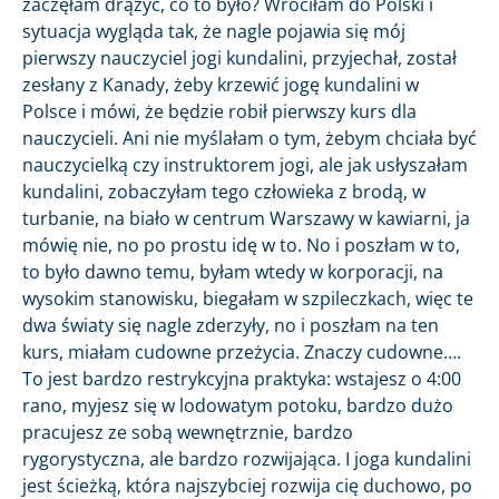
zaczęłam drążyć, co to było? Wróciłam do Polski i
sytuacja wygląda tak, że nagle pojawia się mój
pierwszy nauczyciel jogi kundalini, przyjechał, został
zesłany z Kanady, żeby krzewić jogę kundalini w
Polsce i mówi, że będzie robił pierwszy kurs dla
nauczycieli. Ani nie myślałam o tym, żebym chciała być
nauczycielką czy instruktorem jogi, ale jak usłyszałam
kundalini, zobaczyłam tego człowieka z brodą, w
turbanie, na biało w centrum Warszawy w kawiarni, ja
mówię nie, no po prostu idę w to. No i poszłam w to,
to było dawno temu, byłam wtedy w korporacji, na
wysokim stanowisku, biegałam w szpileczkach, więc te
dwa światy się nagle zderzyły, no i poszłam na ten
kurs, miałam cudowne przeżycia. Znaczy cudowne….
To jest bardzo restrykcyjna praktyka: wstajesz o 4:00
rano, myjesz się w lodowatym potoku, bardzo dużo
pracujesz ze sobą wewnętrznie, bardzo
rygorystyczna, ale bardzo rozwijająca. I joga kundalini
jest ścieżką, która najszybciej rozwija cię duchowo, po