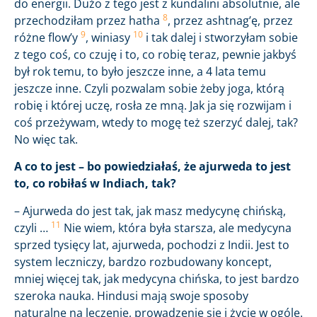
do energii. Dużo z tego jest z kundalini absolutnie, ale
8
przechodziłam przez hatha
, przez ashtnag’ę, przez
9
10
różne flow’y
, winiasy
i tak dalej i stworzyłam sobie
z tego coś, co czuję i to, co robię teraz, pewnie jakbyś
był rok temu, to było jeszcze inne, a 4 lata temu
jeszcze inne. Czyli pozwalam sobie żeby joga, którą
robię i której uczę, rosła ze mną. Jak ja się rozwijam i
coś przeżywam, wtedy to mogę też szerzyć dalej, tak?
No więc tak.
A co to jest – bo powiedziałaś, że ajurweda to jest
to, co robiłaś w Indiach, tak?
– Ajurweda do jest tak, jak masz medycynę chińską,
11
czyli …
Nie wiem, która była starsza, ale medycyna
sprzed tysięcy lat, ajurweda, pochodzi z Indii. Jest to
system leczniczy, bardzo rozbudowany koncept,
mniej więcej tak, jak medycyna chińska, to jest bardzo
szeroka nauka. Hindusi mają swoje sposoby
naturalne na leczenie, prowadzenie się i życie w ogóle.