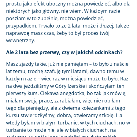
prostu jako efekt uboczny można powiedzieć, albo dla
niektórych jako główny, nie wiem. W każdym razie
poszłam w to zupełnie, można powiedzieć,
przypadkiem. Trwało to ze 2 lata, może i dłużej, tak że
naprawdę masz czas, żeby to był proces twój
wewnętrzny.
Ale 2 lata bez przerwy, czy w jakichś odcinkach?
Masz zjazdy takie, już nie pamiętam – to było z naście
lat temu, trochę szafuję tymi latami, dawno temu w
każdym razie – więc raz w miesiącu może to było. Raz
na dwa jeździliśmy w Góry Izerskie i skończyłam ten
pierwszy kurs. Ciekawa anegdotka, bo tak jak mówię,
miałam swoją pracę, zarabiałam, więc nie robiłam
tego dla pieniędzy, ale z dwiema koleżankami z tego
kursu stwierdziłyśmy, dobra, otwieramy szkołę. I ja
wtedy byłam w białym turbanie, w tych ciuchach, no w
turbanie to może nie, ale w białych ciuchach, na