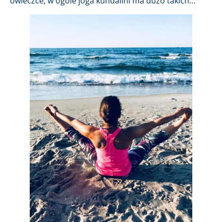
owieczce, w ogóle joga kundalini ma dużo takich…