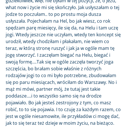
gdziekolwiek, więc nie byłam w tej pozycji, że, o Jezu,
what now i życie mi się skończyło. Jak usłyszałam o tej
jodze to poczułam.. to po prostu moja dusza
usłyszała. Pojechałam na Hel, bo jak wiesz, co rok
spędzam parę miesięcy, ile się da, na Helu i tam uczę
jogi. Wtedy jeszcze nie uczyłam, wtedy ten koncept się
urodził, wtedy chodziłam i płakałam, nie wiem co
teraz, w którą stronę ruszyć i jak ja w ogóle mam tę
jogę stworzyć. I zaczęłam biegać na Helu, biegać i
swoją formę….Tak się w ogóle zaczęła tworzyć joga
szczęścia, bo brałam sobie właśnie z różnych
rodzajów jogi to co mi było potrzebne, zbudowałam
się po paru miesiącach, wróciłam do Warszawy. No i
mąż mi mówi, partner mój, że tutaj jest takie
poddasze….i to wszystko samo się na drodze
pojawiało. Bo jak jesteś zestrojony z tym, co masz
robić, to to się pojawia. I to czuję za każdym razem, co
jest w ogóle niesamowite, ile przykładów ci mogę dać,
jak to się teraz też dzieje w moim życiu, na bieżąco.