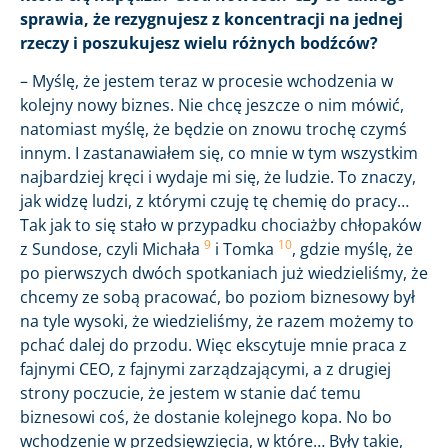
sprawia, że rezygnujesz z koncentracji na jednej
rzeczy i poszukujesz wielu różnych bodźców?
– Myślę, że jestem teraz w procesie wchodzenia w
kolejny nowy biznes. Nie chcę jeszcze o nim mówić,
natomiast myślę, że będzie on znowu trochę czymś
innym. I zastanawiałem się, co mnie w tym wszystkim
najbardziej kręci i wydaje mi się, że ludzie. To znaczy,
jak widzę ludzi, z którymi czuję tę chemię do pracy…
Tak jak to się stało w przypadku chociażby chłopaków
9
10
z Sundose, czyli Michała
i Tomka
, gdzie myślę, że
po pierwszych dwóch spotkaniach już wiedzieliśmy, że
chcemy ze sobą pracować, bo poziom biznesowy był
na tyle wysoki, że wiedzieliśmy, że razem możemy to
pchać dalej do przodu. Więc ekscytuje mnie praca z
fajnymi CEO, z fajnymi zarządzającymi, a z drugiej
strony poczucie, że jestem w stanie dać temu
biznesowi coś, że dostanie kolejnego kopa. No bo
wchodzenie w przedsięwzięcia, w które… Były takie,