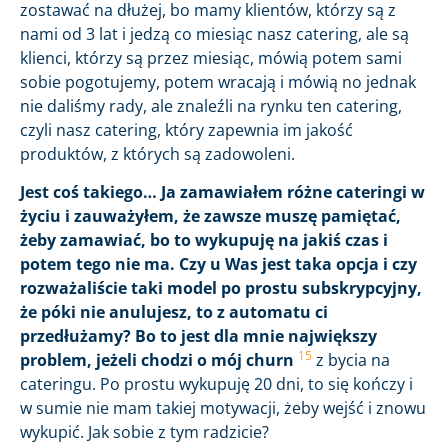
zostawać na dłużej, bo mamy klientów, którzy są z
nami od 3 lat i jedzą co miesiąc nasz catering, ale są
klienci, którzy są przez miesiąc, mówią potem sami
sobie pogotujemy, potem wracają i mówią no jednak
nie daliśmy rady, ale znaleźli na rynku ten catering,
czyli nasz catering, który zapewnia im jakość
produktów, z których są zadowoleni.
Jest coś takiego… Ja zamawiałem różne cateringi w
życiu i zauważyłem, że zawsze muszę pamiętać,
żeby zamawiać, bo to wykupuję na jakiś czas i
potem tego nie ma. Czy u Was jest taka opcja i czy
rozważaliście taki model po prostu subskrypcyjny,
że póki nie anulujesz, to z automatu ci
przedłużamy? Bo to jest dla mnie największy
15
problem, jeżeli chodzi o mój churn
z bycia na
cateringu. Po prostu wykupuję 20 dni, to się kończy i
w sumie nie mam takiej motywacji, żeby wejść i znowu
wykupić. Jak sobie z tym radzicie?