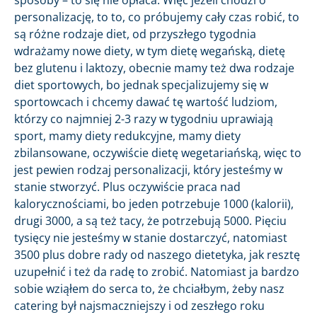
sposoby – to się nie opłaca. Więc jeżeli chodzi o
personalizację, to to, co próbujemy cały czas robić, to
są różne rodzaje diet, od przyszłego tygodnia
wdrażamy nowe diety, w tym dietę wegańską, dietę
bez glutenu i laktozy, obecnie mamy też dwa rodzaje
diet sportowych, bo jednak specjalizujemy się w
sportowcach i chcemy dawać tę wartość ludziom,
którzy co najmniej 2-3 razy w tygodniu uprawiają
sport, mamy diety redukcyjne, mamy diety
zbilansowane, oczywiście dietę wegetariańską, więc to
jest pewien rodzaj personalizacji, który jesteśmy w
stanie stworzyć. Plus oczywiście praca nad
kalorycznościami, bo jeden potrzebuje 1000 (kalorii),
drugi 3000, a są też tacy, że potrzebują 5000. Pięciu
tysięcy nie jesteśmy w stanie dostarczyć, natomiast
3500 plus dobre rady od naszego dietetyka, jak resztę
uzupełnić i też da radę to zrobić. Natomiast ja bardzo
sobie wziąłem do serca to, że chciałbym, żeby nasz
catering był najsmaczniejszy i od zeszłego roku