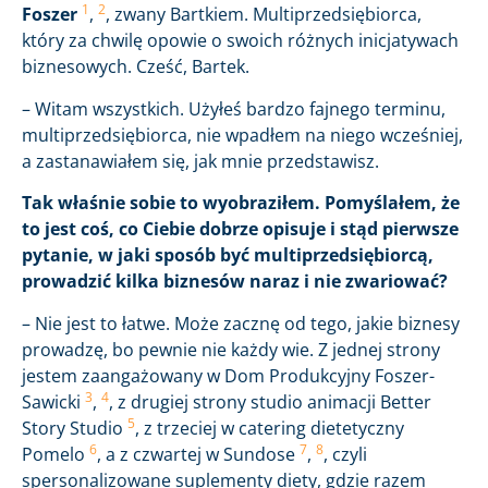
1
2
Foszer
,
, zwany Bartkiem. Multiprzedsiębiorca,
który za chwilę opowie o swoich różnych inicjatywach
biznesowych. Cześć, Bartek.
– Witam wszystkich. Użyłeś bardzo fajnego terminu,
multiprzedsiębiorca, nie wpadłem na niego wcześniej,
a zastanawiałem się, jak mnie przedstawisz.
Tak właśnie sobie to wyobraziłem. Pomyślałem, że
to jest coś, co Ciebie dobrze opisuje i stąd pierwsze
pytanie, w jaki sposób być multiprzedsiębiorcą,
prowadzić kilka biznesów naraz i nie zwariować?
– Nie jest to łatwe. Może zacznę od tego, jakie biznesy
prowadzę, bo pewnie nie każdy wie. Z jednej strony
jestem zaangażowany w Dom Produkcyjny Foszer-
3
4
Sawicki
,
, z drugiej strony studio animacji Better
5
Story Studio
, z trzeciej w catering dietetyczny
6
7
8
Pomelo
, a z czwartej w Sundose
,
, czyli
spersonalizowane suplementy diety, gdzie razem