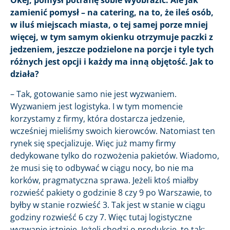
Okej, pomysł potrafię sobie wyobrazić. Ale jak
zamienić pomysł – na catering, na to, że ileś osób,
w iluś miejscach miasta, o tej samej porze mniej
więcej, w tym samym okienku otrzymuje paczki z
jedzeniem, jeszcze podzielone na porcje i tyle tych
różnych jest opcji i każdy ma inną objętość. Jak to
działa?
– Tak, gotowanie samo nie jest wyzwaniem.
Wyzwaniem jest logistyka. I w tym momencie
korzystamy z firmy, która dostarcza jedzenie,
wcześniej mieliśmy swoich kierowców. Natomiast ten
rynek się specjalizuje. Więc już mamy firmy
dedykowane tylko do rozwożenia pakietów. Wiadomo,
że musi się to odbywać w ciągu nocy, bo nie ma
korków, pragmatyczna sprawa. Jeżeli ktoś miałby
rozwieść pakiety o godzinie 8 czy 9 po Warszawie, to
byłby w stanie rozwieść 3. Tak jest w stanie w ciągu
godziny rozwieść 6 czy 7. Więc tutaj logistyczne
wyzwanie istnieje. Jeżeli chodzi o produkcję, to tak: