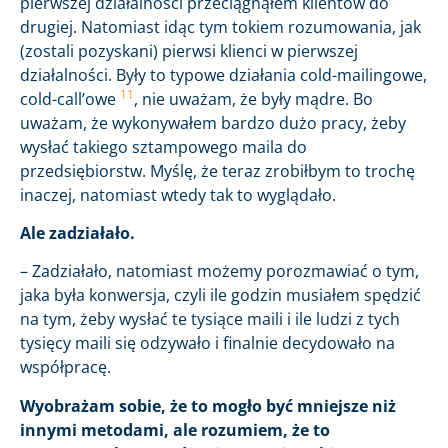
pierwszej działalności przeciągnąłem klientów do
drugiej. Natomiast idąc tym tokiem rozumowania, jak
(zostali pozyskani) pierwsi klienci w pierwszej
działalności. Były to typowe działania cold-mailingowe,
11
cold-call’owe
, nie uważam, że były mądre. Bo
uważam, że wykonywałem bardzo dużo pracy, żeby
wysłać takiego sztampowego maila do
przedsiębiorstw. Myślę, że teraz zrobiłbym to trochę
inaczej, natomiast wtedy tak to wyglądało.
Ale zadziałało.
– Zadziałało, natomiast możemy porozmawiać o tym,
jaka była konwersja, czyli ile godzin musiałem spędzić
na tym, żeby wysłać te tysiące maili i ile ludzi z tych
tysięcy maili się odzywało i finalnie decydowało na
współpracę.
Wyobrażam sobie, że to mogło być mniejsze niż
innymi metodami, ale rozumiem, że to