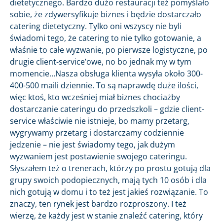
dietetycznego. Bardzo dużo restauracji też pomyślało
sobie, że zdywersyfikuje biznes i będzie dostarczało
catering dietetyczny. Tylko oni wszyscy nie byli
świadomi tego, że catering to nie tylko gotowanie, a
właśnie to całe wyzwanie, po pierwsze logistyczne, po
drugie client-service’owe, no bo jednak my w tym
momencie…Nasza obsługa klienta wysyła około 300-
400-500 maili dziennie. To są naprawdę duże ilości,
więc ktoś, kto wcześniej miał biznes chociażby
dostarczanie cateringu do przedszkoli – gdzie client-
service właściwie nie istnieje, bo mamy przetarg,
wygrywamy przetarg i dostarczamy codziennie
jedzenie – nie jest świadomy tego, jak dużym
wyzwaniem jest postawienie swojego cateringu.
Słyszałem też o trenerach, którzy po prostu gotują dla
grupy swoich podopiecznych, mają tych 10 osób i dla
nich gotują w domu i to też jest jakieś rozwiązanie. To
znaczy, ten rynek jest bardzo rozproszony. I też
wierzę, że każdy jest w stanie znaleźć catering, który