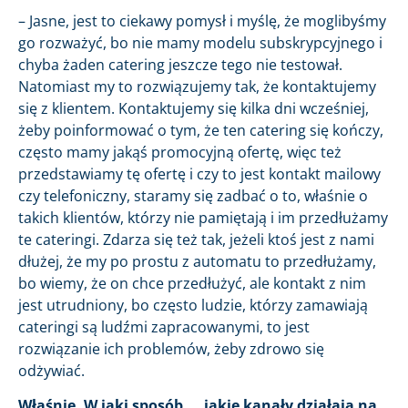
– Jasne, jest to ciekawy pomysł i myślę, że moglibyśmy
go rozważyć, bo nie mamy modelu subskrypcyjnego i
chyba żaden catering jeszcze tego nie testował.
Natomiast my to rozwiązujemy tak, że kontaktujemy
się z klientem. Kontaktujemy się kilka dni wcześniej,
żeby poinformować o tym, że ten catering się kończy,
często mamy jakąś promocyjną ofertę, więc też
przedstawiamy tę ofertę i czy to jest kontakt mailowy
czy telefoniczny, staramy się zadbać o to, właśnie o
takich klientów, którzy nie pamiętają i im przedłużamy
te cateringi. Zdarza się też tak, jeżeli ktoś jest z nami
dłużej, że my po prostu z automatu to przedłużamy,
bo wiemy, że on chce przedłużyć, ale kontakt z nim
jest utrudniony, bo często ludzie, którzy zamawiają
cateringi są ludźmi zapracowanymi, to jest
rozwiązanie ich problemów, żeby zdrowo się
odżywiać.
Właśnie. W jaki sposób…, jakie kanały działają na