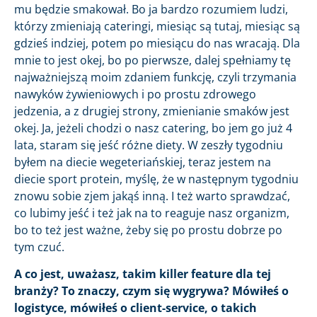
mu będzie smakował. Bo ja bardzo rozumiem ludzi,
którzy zmieniają cateringi, miesiąc są tutaj, miesiąc są
gdzieś indziej, potem po miesiącu do nas wracają. Dla
mnie to jest okej, bo po pierwsze, dalej spełniamy tę
najważniejszą moim zdaniem funkcję, czyli trzymania
nawyków żywieniowych i po prostu zdrowego
jedzenia, a z drugiej strony, zmienianie smaków jest
okej. Ja, jeżeli chodzi o nasz catering, bo jem go już 4
lata, staram się jeść różne diety. W zeszły tygodniu
byłem na diecie wegeteriańskiej, teraz jestem na
diecie sport protein, myślę, że w następnym tygodniu
znowu sobie zjem jakąś inną. I też warto sprawdzać,
co lubimy jeść i też jak na to reaguje nasz organizm,
bo to też jest ważne, żeby się po prostu dobrze po
tym czuć.
A co jest, uważasz, takim killer feature dla tej
branży? To znaczy, czym się wygrywa? Mówiłeś o
logistyce, mówiłeś o client-service, o takich