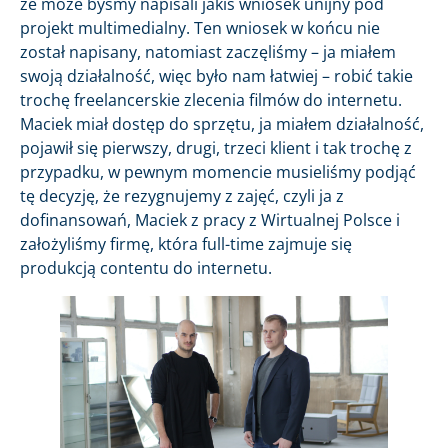
że może byśmy napisali jakiś wniosek unijny pod
projekt multimedialny. Ten wniosek w końcu nie
został napisany, natomiast zaczęliśmy – ja miałem
swoją działalność, więc było nam łatwiej – robić takie
trochę freelancerskie zlecenia filmów do internetu.
Maciek miał dostęp do sprzętu, ja miałem działalność,
pojawił się pierwszy, drugi, trzeci klient i tak trochę z
przypadku, w pewnym momencie musieliśmy podjąć
tę decyzję, że rezygnujemy z zajęć, czyli ja z
dofinansowań, Maciek z pracy z Wirtualnej Polsce i
założyliśmy firmę, która full-time zajmuje się
produkcją contentu do internetu.