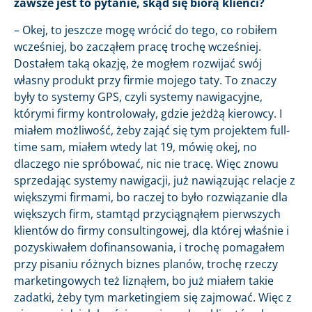
zawsze jest to pytanie, skąd się biorą klienci?
– Okej, to jeszcze mogę wrócić do tego, co robiłem
wcześniej, bo zacząłem pracę trochę wcześniej.
Dostałem taką okazję, że mogłem rozwijać swój
własny produkt przy firmie mojego taty. To znaczy
były to systemy GPS, czyli systemy nawigacyjne,
którymi firmy kontrolowały, gdzie jeżdżą kierowcy. I
miałem możliwość, żeby zająć się tym projektem full-
time sam, miałem wtedy lat 19, mówię okej, no
dlaczego nie spróbować, nic nie tracę. Więc znowu
sprzedając systemy nawigacji, już nawiązując relacje z
większymi firmami, bo raczej to było rozwiązanie dla
większych firm, stamtąd przyciągnąłem pierwszych
klientów do firmy consultingowej, dla której właśnie i
pozyskiwałem dofinansowania, i trochę pomagałem
przy pisaniu różnych biznes planów, trochę rzeczy
marketingowych też liznąłem, bo już miałem takie
zadatki, żeby tym marketingiem się zajmować. Więc z