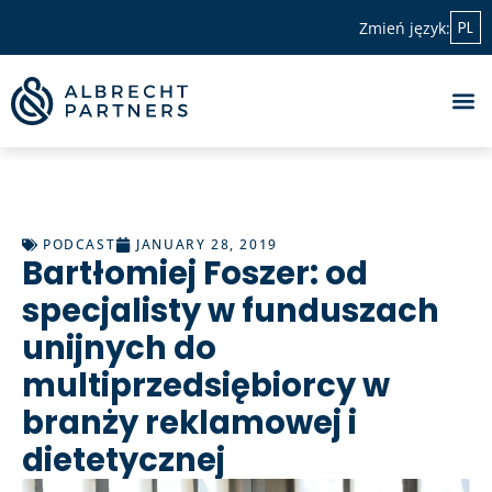
PL
Zmień język:
PODCAST
JANUARY 28, 2019
Bartłomiej Foszer: od
specjalisty w funduszach
unijnych do
multiprzedsiębiorcy w
branży reklamowej i
dietetycznej