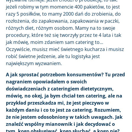
jeżeli robimy w tym momencie 400 pakietów, to jest
razy 5 posiłków, to mamy 2000 dań do zrobienia, do
rozłożenia, do zapakowania, zapakowania w paczki,
różnych diet, różnym osobom. Mamy na to swoje
procedury, które też się tworzyły przez te 4 lata i tak
jak mówię, moim zdaniem sam catering to…
Oczywiście, musisz mieć świetnego kucharza i musisz
robić świetne jedzenie, ale tu logistyka jest
największym wyzwaniem.
A jak sprostać potrzebom konsumentów? Tu przed
nagraniem opowiadałem o swoich
doświadczeniach z cateringiem dietetycznym,
mówię, no okej, ja bym chciał ten catering, ale na
przykład przeszkadza mi, że jest pieczywo w
każdym daniu i co to jest za catering. Rozumiem,
że nie jestem odosobniony w takich uwagach. Jak
znaleźć wspólny mianownik i jak decydować o
tym, kogo obsługiwać, kogo słuchać, a kogo nie?