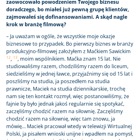
zaowocowało powodzeniem Twojego biznesu
doradczego, bo miałeś już pewną grupę klientów,
zajmowałeś się dofinansowaniami. A skąd nagle
krok w branżę filmową?
– Ja uważam w ogóle, że wszystkie moje okazje
biznesowe to przypadek. Bo pierwszy biznes w branży
produkcyjno-filmowej założyłem z Maćkiem Sawickim
12
13
,
, moim wspólnikiem. Maćka znam 15 lat. Nie
studiowaliśmy razem, chodziliśmy razem do liceum,
siedzieliśmy w jednej ławce, przyjaźnimy się od 15 lat i
poszliśmy na studia, ja poszedłem na studia
prawnicze, Maciek na studia dziennikarskie, trochę
nam się ten kontakt rozmył, więc postanowiliśmy, że
fajnie by było jednak jakoś regularnie się spotykać,
zaczęliśmy chodzić razem na siłownię. Zaczęliśmy
chodzić razem na siłownię, więc tam znowu, ja
mówię… Maciek pracował wtedy w telewizji Wirtualnej
Polski, ja pisałem wnioski unijne i wpadłem na pomysł,