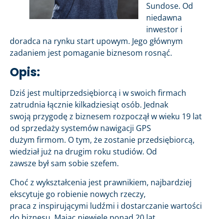
Sundose. Od
niedawna
inwestor i
doradca na rynku start upowym. Jego głównym
zadaniem jest pomaganie biznesom rosnąć.
Opis:
Dziś jest multiprzedsiębiorcą i w swoich firmach
zatrudnia łącznie kilkadziesiąt osób. Jednak
swoją przygodę z biznesem rozpoczął w wieku 19 lat
od sprzedaży systemów nawigacji GPS
dużym firmom. O tym, że zostanie przedsiębiorcą,
wiedział już na drugim roku studiów. Od
zawsze był sam sobie szefem.
Choć z wykształcenia jest prawnikiem, najbardziej
ekscytuje go robienie nowych rzeczy,
praca z inspirującymi ludźmi i dostarczanie wartości
do biznesu. Mając niewiele ponad 20 lat