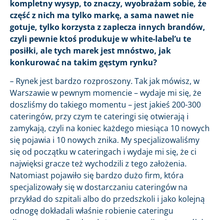
kompletny wysyp, to znaczy, wyobrażam sobie, że
część z nich ma tylko markę, a sama nawet nie
gotuje, tylko korzysta z zaplecza innych brandów,
czyli pewnie ktoś produkuje w white-label’u te
posiłki, ale tych marek jest mnóstwo, jak
konkurować na takim gęstym rynku?
– Rynek jest bardzo rozproszony. Tak jak mówisz, w
Warszawie w pewnym momencie – wydaje mi się, że
doszliśmy do takiego momentu – jest jakieś 200-300
cateringów, przy czym te cateringi się otwierają i
zamykają, czyli na koniec każdego miesiąca 10 nowych
się pojawia i 10 nowych znika. My specjalizowaliśmy
się od początku w cateringach i wydaje mi się, że ci
najwięksi gracze też wychodzili z tego założenia.
Natomiast pojawiło się bardzo dużo firm, która
specjalizowały się w dostarczaniu cateringów na
przykład do szpitali albo do przedszkoli i jako kolejną
odnogę dokładali właśnie robienie cateringu