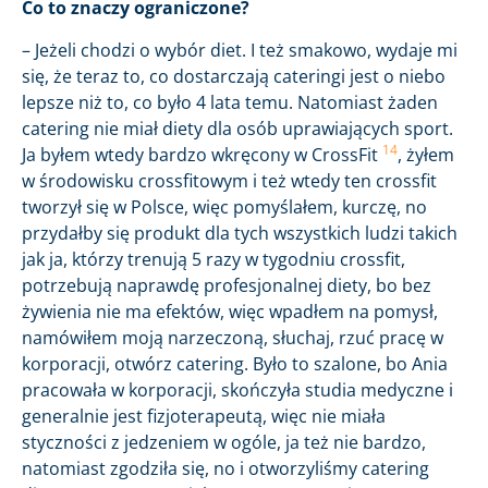
Co to znaczy ograniczone?
– Jeżeli chodzi o wybór diet. I też smakowo, wydaje mi
się, że teraz to, co dostarczają cateringi jest o niebo
lepsze niż to, co było 4 lata temu. Natomiast żaden
catering nie miał diety dla osób uprawiających sport.
14
Ja byłem wtedy bardzo wkręcony w CrossFit
, żyłem
w środowisku crossfitowym i też wtedy ten crossfit
tworzył się w Polsce, więc pomyślałem, kurczę, no
przydałby się produkt dla tych wszystkich ludzi takich
jak ja, którzy trenują 5 razy w tygodniu crossfit,
potrzebują naprawdę profesjonalnej diety, bo bez
żywienia nie ma efektów, więc wpadłem na pomysł,
namówiłem moją narzeczoną, słuchaj, rzuć pracę w
korporacji, otwórz catering. Było to szalone, bo Ania
pracowała w korporacji, skończyła studia medyczne i
generalnie jest fizjoterapeutą, więc nie miała
styczności z jedzeniem w ogóle, ja też nie bardzo,
natomiast zgodziła się, no i otworzyliśmy catering