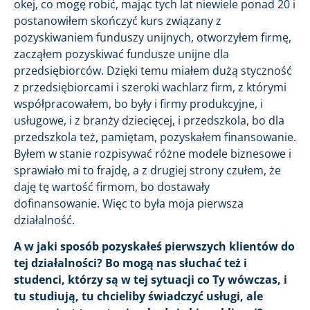
okej, co mogę robić, mając tych lat niewiele ponad 20 i
postanowiłem skończyć kurs związany z
pozyskiwaniem funduszy unijnych, otworzyłem firmę,
zacząłem pozyskiwać fundusze unijne dla
przedsiębiorców. Dzięki temu miałem dużą styczność
z przedsiębiorcami i szeroki wachlarz firm, z którymi
współpracowałem, bo były i firmy produkcyjne, i
usługowe, i z branży dziecięcej, i przedszkola, bo dla
przedszkola też, pamiętam, pozyskałem finansowanie.
Byłem w stanie rozpisywać różne modele biznesowe i
sprawiało mi to frajdę, a z drugiej strony czułem, że
daję tę wartość firmom, bo dostawały
dofinansowanie. Więc to była moja pierwsza
działalność.
A w jaki sposób pozyskałeś pierwszych klientów do
tej działalności? Bo mogą nas słuchać też i
studenci, którzy są w tej sytuacji co Ty wówczas, i
tu studiują, tu chcieliby świadczyć usługi, ale