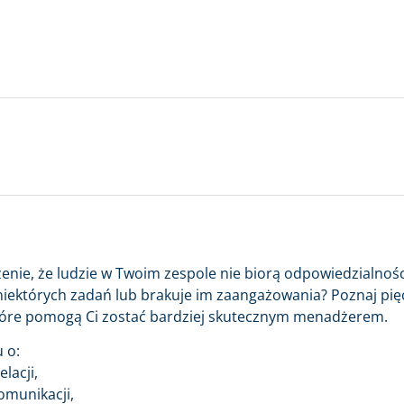
enie, że ludzie w Twoim zespole nie biorą odpowiedzialnośc
niektórych zadań lub brakuje im zaangażowania? Poznaj pię
óre pomogą Ci zostać bardziej skutecznym menadżerem.
 o:
lacji,
omunikacji,