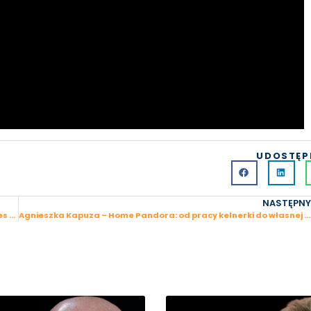
UDOSTĘP
NASTĘPNY
Karolina Murdzia – My Magic Essence: od sprzedaży w Dow Jones do jogi i kosmetyków ekologicznych
Agnieszka Kapuza – Home Pandora: od pracy kelnerki do własnej agencji nieruchomości w Hiszpanii