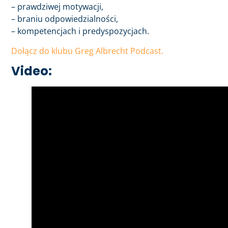
– prawdziwej motywacji,
– braniu odpowiedzialności,
– kompetencjach i predyspozycjach.
Dołącz do klubu Greg Albrecht Podcast.
Video: