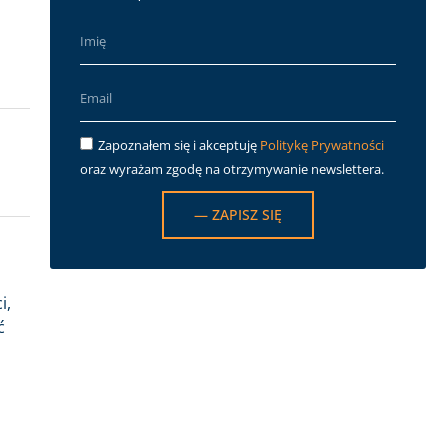
Zapoznałem się i akceptuję
Politykę Prywatności
oraz wyrażam zgodę na otrzymywanie newslettera.
— ZAPISZ SIĘ
i,
ć