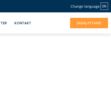
EN
Change language:
TTER
KONTAKT
ZADAJ PYTANIE
NASZA OFERTA
Jeśli chcesz skorzystać z doświadczenia
Albrecht&Partners, otrzymać profesjonalne
wsparcie dla rozwoju Twojego biznesu -
jesteśmy do dyspozycji.
UMÓW SIĘ NA ROZMOWĘ