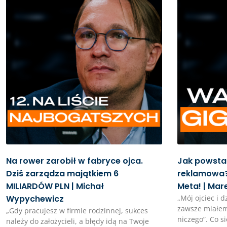
Na rower zarobił w fabryce ojca.
Jak powstał
Dziś zarządza majątkiem 6
reklamowa?
MILIARDÓW PLN | Michał
Meta! | Mar
Wypychewicz
„Mój ojciec i d
zawsze miałem
„Gdy pracujesz w firmie rodzinnej, sukces
niczego”. Co si
należy do założycieli, a błędy idą na Twoje