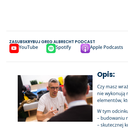
ZASUBSKRYBUJ GREG ALBRECHT PODCAST
YouTube
Spotify
Apple Podcasts
Opis:
Czy masz wraż
nie wykonują 
elementów, kt
W tym odcinku
– budowaniu re
– skutecznej k