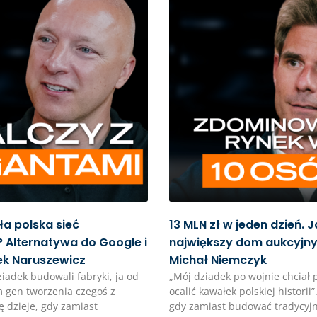
a polska sieć
13 MLN zł w jeden dzień. J
 Alternatywa do Google i
największy dom aukcyjny 
ek Naruszewicz
Michał Niemczyk
ziadek budowali fabryki, ja od
„Mój dziadek po wojnie chciał 
 gen tworzenia czegoś z
ocalić kawałek polskiej historii”
ę dzieje, gdy zamiast
gdy zamiast budować tradycyjn