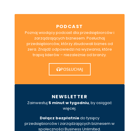
PODCAST
Poznaj wiodący podcast dla przedsiębiorców i
zarządzających biznesem. Posłuchaj
przedsiębiorców, którzy zbudowali biznes od
zera. Znajdź odpowiedzi na wyzwania, które
trapią liderów – niezależnie od branży.
POSŁUCHAJ
NEWSLETTER
Zainwestuj
5 minut w tygodniu
, by osiągać
więcej.
Dołącz bezpłatnie
do tysięcy
przedsiębiorców i zarządzających biznesem w
społeczności Business Unlimited.