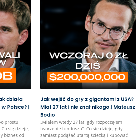
ak działa
Jak wejść do gry z gigantami z USA?
w Polsce? |
Miał 27 lat i nie znał nikogo.| Mateusz
Bodio
po prostu
„Miałem wtedy 27 lat, gdy rozpocząłem
. Co się dzieje,
tworzenie funduszu”. Co się dzieje, gdy
y biznes od
zamiast podążać utartą ścieżką i kupować