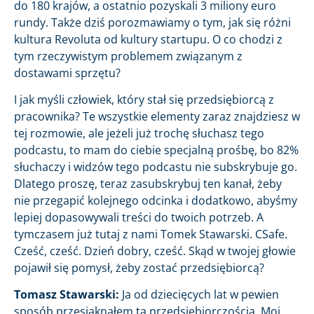
do 180 krajów, a ostatnio pozyskali 3 miliony euro
rundy. Także dziś porozmawiamy o tym, jak się różni
kultura Revoluta od kultury startupu. O co chodzi z
tym rzeczywistym problemem związanym z
dostawami sprzętu?
I jak myśli człowiek, który stał się przedsiębiorcą z
pracownika? Te wszystkie elementy zaraz znajdziesz w
tej rozmowie, ale jeżeli już trochę słuchasz tego
podcastu, to mam do ciebie specjalną prośbę, bo 82%
słuchaczy i widzów tego podcastu nie subskrybuje go.
Dlatego proszę, teraz zasubskrybuj ten kanał, żeby
nie przegapić kolejnego odcinka i dodatkowo, abyśmy
lepiej dopasowywali treści do twoich potrzeb. A
tymczasem już tutaj z nami Tomek Stawarski. CSafe.
Cześć, cześć. Dzień dobry, cześć. Skąd w twojej głowie
pojawił się pomysł, żeby zostać przedsiębiorcą?
Tomasz Stawarski:
Ja od dziecięcych lat w pewien
sposób przesiąknąłem tą przedsiębiorczością. Moi