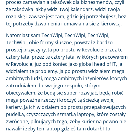
proces zamawiania taksówek dla biznesmenów, czyli
że taksówka jakby widzi twój kalendarz, widzi twoją
rozpiskę i zawsze jest tam, gdzie jej potrzebujesz, bez
tej potrzeby dzwonienia i umawiania się z kierowcą.
Natomiast sam TechWipi, TechWipi, TechWipi,
TechWipi, obie formy słuszne, powstał z bardzo
prostej przyczyny. Ja po prostu w Revolucie przez te
cztery lata, przez te cztery lata, w których pracowałem
w Revolucie, już pod koniec jako global head of IT, ja
widziałem te problemy. Ja po prostu widziałem mega
ambitnych ludzi, mega ambitnych inżynierów, których
zatrudniałem do swojego zespołu, którym
obiecywałem, że będą się super rozwijać, będą robić
mega poważne rzeczy i kroczyć tą ścieżką swojej
kariery. Ja ich widziałem po prostu przepakowujących
pudełka, czyszczących szmatką laptopy, które zostały
zwrócone, pilnujących tego, żeby kurier na pewno nie
nawalił i żeby ten laptop gdzieś tam dotarł. I to