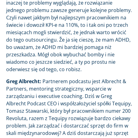
inaczej te problemy wyglądają, że rozwiązanie
jednego problemu zawsze generuje kolejne problemy.
Czyli nawet jakbym był najlepszym pracownikiem na
świecie i dowoził KPI-e na 110%, to i tak oni po trzech
miesiącach mogli stwierdzić, że jednak warto wrócić
do tego outsourcingu. Že ja się cieszę, że mam ADHD,
bo uważam, że ADHD mi bardziej pomaga niż
przeszkadza. Mógł obok wybuchać bomby i nie
wiadomo co jeszcze siedzieć, a ty po prostu nie
oderwiesz się od tego, co robisz.
Greg Albrecht:
Partnerem podcastu jest Albrecht &
Partners, mentoring strategiczny, wsparcie w
zarządzaniu i executive coaching. Dziś w Greg
Albrecht Podcast CEO i współzałożyciel spółki Tequipy,
Tomasz Stawarski, który był pracownikiem numer 200
Revoluta, razem z Tequipy rozwiązuje bardzo ciekawy
problem. Jak zarządzać i dostarczać sprzęt do firm w
skali międzynarodowej? A dziś dostarczają już sprzęt