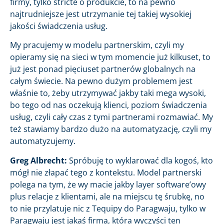
firmy, tylko stricte o produkcie, to na pewno
najtrudniejsze jest utrzymanie tej takiej wysokiej
jakości świadczenia usług.
My pracujemy w modelu partnerskim, czyli my
opieramy się na sieci w tym momencie już kilkuset, to
już jest ponad pięciuset partnerów globalnych na
całym świecie. Na pewno dużym problemem jest
właśnie to, żeby utrzymywać jakby taki mega wysoki,
bo tego od nas oczekują klienci, poziom świadczenia
usług, czyli cały czas z tymi partnerami rozmawiać. My
też stawiamy bardzo dużo na automatyzację, czyli my
automatyzujemy.
Greg Albrecht:
Spróbuję to wyklarować dla kogoś, kto
mógł nie złapać tego z kontekstu. Model partnerski
polega na tym, że wy macie jakby layer software’owy
plus relacje z klientami, ale na miejscu tę śrubkę, no
to nie przylatuje nic z Tequipy do Paragwaju, tylko w
Paragwaju jest jakaś firma, która wyczyści ten