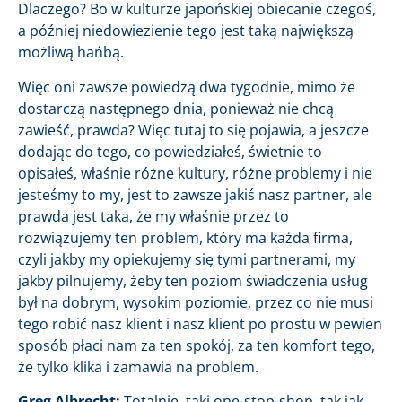
Dlaczego? Bo w kulturze japońskiej obiecanie czegoś,
a później niedowiezienie tego jest taką największą
możliwą hańbą.
Więc oni zawsze powiedzą dwa tygodnie, mimo że
dostarczą następnego dnia, ponieważ nie chcą
zawieść, prawda? Więc tutaj to się pojawia, a jeszcze
dodając do tego, co powiedziałeś, świetnie to
opisałeś, właśnie różne kultury, różne problemy i nie
jesteśmy to my, jest to zawsze jakiś nasz partner, ale
prawda jest taka, że my właśnie przez to
rozwiązujemy ten problem, który ma każda firma,
czyli jakby my opiekujemy się tymi partnerami, my
jakby pilnujemy, żeby ten poziom świadczenia usług
był na dobrym, wysokim poziomie, przez co nie musi
tego robić nasz klient i nasz klient po prostu w pewien
sposób płaci nam za ten spokój, za ten komfort tego,
że tylko klika i zamawia na problem.
Greg Albrecht:
Totalnie, taki one-stop-shop, tak jak