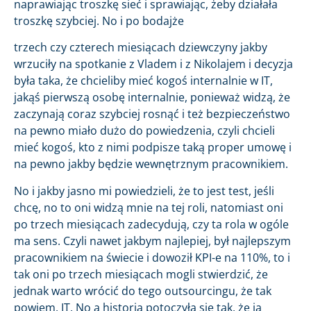
naprawiając troszkę sieć i sprawiając, żeby działała
troszkę szybciej. No i po bodajże
trzech czy czterech miesiącach dziewczyny jakby
wrzuciły na spotkanie z Vladem i z Nikolajem i decyzja
była taka, że chcieliby mieć kogoś internalnie w IT,
jakąś pierwszą osobę internalnie, ponieważ widzą, że
zaczynają coraz szybciej rosnąć i też bezpieczeństwo
na pewno miało dużo do powiedzenia, czyli chcieli
mieć kogoś, kto z nimi podpisze taką proper umowę i
na pewno jakby będzie wewnętrznym pracownikiem.
No i jakby jasno mi powiedzieli, że to jest test, jeśli
chcę, no to oni widzą mnie na tej roli, natomiast oni
po trzech miesiącach zadecydują, czy ta rola w ogóle
ma sens. Czyli nawet jakbym najlepiej, był najlepszym
pracownikiem na świecie i dowoził KPI-e na 110%, to i
tak oni po trzech miesiącach mogli stwierdzić, że
jednak warto wrócić do tego outsourcingu, że tak
powiem, IT. No a historia potoczyła się tak, że ja