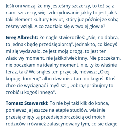
Jeśli oni widzą, że my jesteśmy szczerzy, to też są z
nami szczerzy, więc zdecydowanie jakby to jest jakiś
taki element kultury Revlut, który już później ze sobą
żeśmy wzięli. A co zadziało się w twojej głowie?
Greg Albrecht:
Że nagle stwierdziłeś: „Nie, no dobra,
to jednak będę przedsiębiorcą”. Jednak to, co kiedyś
mi się wydawało, że jest moją drogą, to jest ten
właściwy moment, nie jakikolwiek inny. Nie poczekam,
nie poczekam na idealny moment, nie, tylko właśnie
teraz, tak? Wcisnąłeś ten przycisk, mówisz: „Okej,
kupuję domenę” albo dzwonisz tam do kogoś. Ktoś
chce cię wyciągnąć i myślisz: „Dobra,spróbujmy to
zrobić u kogoś innego”.
Tomasz Stawarski:
To nie był taki klik do końca,
ponieważ ja jeszcze na etapie studiów, właśnie
przesiąknięty tą przedsiębiorczością od moich
rodziców i również zafascynowany tym, co się dzieje