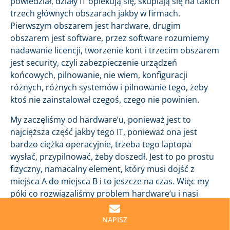
powiedział, działy IT opiekują się, skupiają się na takich
trzech głównych obszarach jakby w firmach.
Pierwszym obszarem jest hardware, drugim
obszarem jest software, przez software rozumiemy
nadawanie licencji, tworzenie kont i trzecim obszarem
jest security, czyli zabezpieczenie urządzeń
końcowych, pilnowanie, nie wiem, konfiguracji
różnych, różnych systemów i pilnowanie tego, żeby
ktoś nie zainstalował czegoś, czego nie powinien.
My zaczęliśmy od hardware’u, ponieważ jest to
najcięższa część jakby tego IT, ponieważ ona jest
bardzo ciężka operacyjnie, trzeba tego laptopa
wysłać, przypilnować, żeby doszedł. Jest to po prostu
fizyczny, namacalny element, który musi dojść z
miejsca A do miejsca B i to jeszcze na czas. Więc my
póki co rozwiązaliśmy problem hardware’u i nasi
klienci przez kilka klików, używając naszej platformy,
są w stanie zamówić sprzęt czy odebrać sprzęt w
NAPISZ