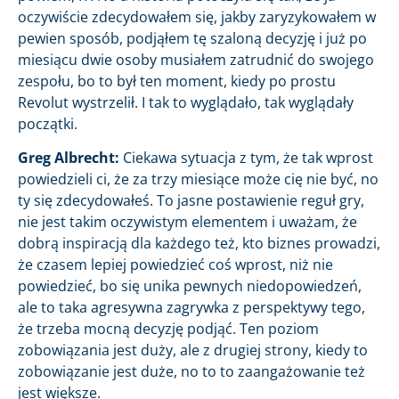
oczywiście zdecydowałem się, jakby zaryzykowałem w
pewien sposób, podjąłem tę szaloną decyzję i już po
miesiącu dwie osoby musiałem zatrudnić do swojego
zespołu, bo to był ten moment, kiedy po prostu
Revolut wystrzelił. I tak to wyglądało, tak wyglądały
początki.
Greg Albrecht:
Ciekawa sytuacja z tym, że tak wprost
powiedzieli ci, że za trzy miesiące może cię nie być, no
ty się zdecydowałeś. To jasne postawienie reguł gry,
nie jest takim oczywistym elementem i uważam, że
dobrą inspiracją dla każdego też, kto biznes prowadzi,
że czasem lepiej powiedzieć coś wprost, niż nie
powiedzieć, bo się unika pewnych niedopowiedzeń,
ale to taka agresywna zagrywka z perspektywy tego,
że trzeba mocną decyzję podjąć. Ten poziom
zobowiązania jest duży, ale z drugiej strony, kiedy to
zobowiązanie jest duże, no to to zaangażowanie też
jest większe.