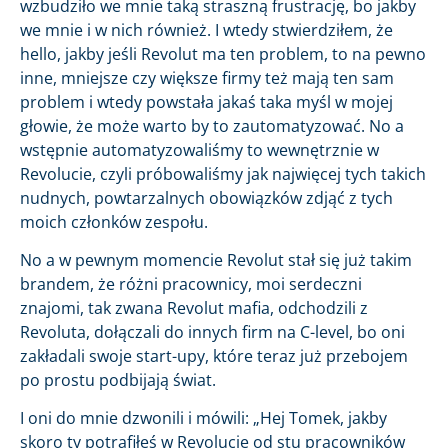
wzbudziło we mnie taką straszną frustrację, bo jakby
we mnie i w nich również. I wtedy stwierdziłem, że
hello, jakby jeśli Revolut ma ten problem, to na pewno
inne, mniejsze czy większe firmy też mają ten sam
problem i wtedy powstała jakaś taka myśl w mojej
głowie, że może warto by to zautomatyzować. No a
wstępnie automatyzowaliśmy to wewnętrznie w
Revolucie, czyli próbowaliśmy jak najwięcej tych takich
nudnych, powtarzalnych obowiązków zdjąć z tych
moich członków zespołu.
No a w pewnym momencie Revolut stał się już takim
brandem, że różni pracownicy, moi serdeczni
znajomi, tak zwana Revolut mafia, odchodzili z
Revoluta, dołączali do innych firm na C-level, bo oni
zakładali swoje start-upy, które teraz już przebojem
po prostu podbijają świat.
I oni do mnie dzwonili i mówili: „Hej Tomek, jakby
skoro ty potrafiłeś w Revolucie od stu pracowników