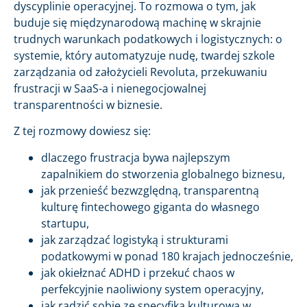
dyscyplinie operacyjnej. To rozmowa o tym, jak
buduje się międzynarodową machinę w skrajnie
trudnych warunkach podatkowych i logistycznych: o
systemie, który automatyzuje nudę, twardej szkole
zarządzania od założycieli Revoluta, przekuwaniu
frustracji w SaaS-a i nienegocjowalnej
transparentności w biznesie.
Z tej rozmowy dowiesz się:
dlaczego frustracja bywa najlepszym
zapalnikiem do stworzenia globalnego biznesu,
jak przenieść bezwzględną, transparentną
kulturę fintechowego giganta do własnego
startupu,
jak zarządzać logistyką i strukturami
podatkowymi w ponad 180 krajach jednocześnie,
jak okiełznać ADHD i przekuć chaos w
perfekcyjnie naoliwiony system operacyjny,
jak radzić sobie ze specyfiką kulturową w