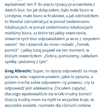
wyskalować ten IT do pięciu tysięcy pracowników z
dwóch biur, bo jak dołączałem, było małe biuro w
Londynie, małe biuro w Krakowie, a jak odchodziłem,
to Revolut zatrudniał już w ponad siedemnastu
lokalizacjach, w ponad siedemnastu lokalizacjach
mieliśmy biura, za które też jakby otworzenie,
otwarcie tych biur odpowiadałem ja wraz z zespołem
swoim”. No i dzwonili do mnie i mówili: „Tomek,
pomóż”. I jakby tutaj pojawił się ten moment, w
którym stwierdziłem: „Dobra, pomożemy, zakładam
spółkę i jedziemy z tym”.
Greg Albrecht:
Super, to słyszę odpowiedź na moje
pytanie, więc najpierw powiem, jakie to pytania, a
potem trochę sobie odpowiem i ty powiesz, czy ta
odpowiedź jest adekwatna. Chciałem zapytać,
dlaczego wpakowaliście się w taki trudny biznes?
Znaczy trudny mam na myśli te wszystkie kraje, te
wszystkie podatki, rozmaite dla różnych rynków.