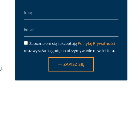
Zapoznałem się i akceptuję
Politykę Prywatności
oraz wyrażam zgodę na otrzymywanie newslettera.
— ZAPISZ SIĘ
j.