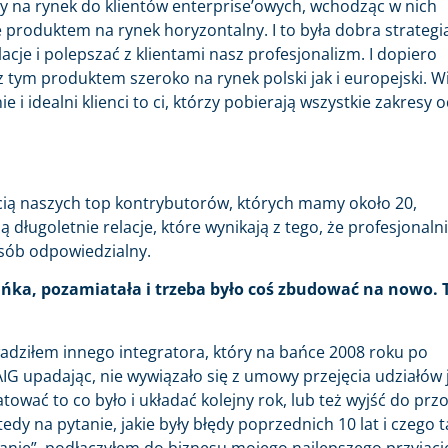
 na rynek do klientów enterprise’owych, wchodząc w nich
 produktem na rynek horyzontalny. I to była dobra strategi
cje i polepszać z klientami nasz profesjonalizm. I dopiero
 tym produktem szeroko na rynek polski jak i europejski. W
 i idealni klienci to ci, którzy pobierają wszystkie zakresy 
ścią naszych top kontrybutorów, których mamy około 20,
długoletnie relacje, które wynikają z tego, że profesjonaln
sób odpowiedzialny.
bańka, pozamiatała i trzeba było coś zbudować na nowo. 
wadziłem innego integratora, który na bańce 2008 roku po
AIG upadając, nie wywiązało się z umowy przejęcia udziałów 
ować to co było i układać kolejny rok, lub też wyjść do przo
 na pytanie, jakie były błędy poprzednich 10 lat i czego t
anie”, podłączyłem do biznesu mojego najlepszego przyjacie