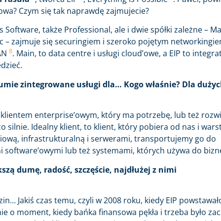
łkowa? Czym się tak naprawdę zajmujecie?
es Software, także Professional, ale i dwie spółki zależne – M
dąc – zajmuje się securingiem i szeroko pojętym networkingie
8
VAN
. Main, to data centre i usługi cloud’owe, a EIP to integra
dzieć.
 sumie zintegrowane usługi dla… Kogo właśnie? Dla duży
est klientem enterprise’owym, który ma potrzebę, lub też rozwi
silnie. Idealny klient, to klient, który pobiera od nas i war
iową, infrastrukturalną i serwerami, transportujemy go do
i software’owymi lub też systemami, których używa do bizn
kszą dumę, radość, szczęście, najdłużej z nimi
n… Jakiś czas temu, czyli w 2008 roku, kiedy EIP powstawał
wnie o moment, kiedy bańka finansowa pękła i trzeba było za