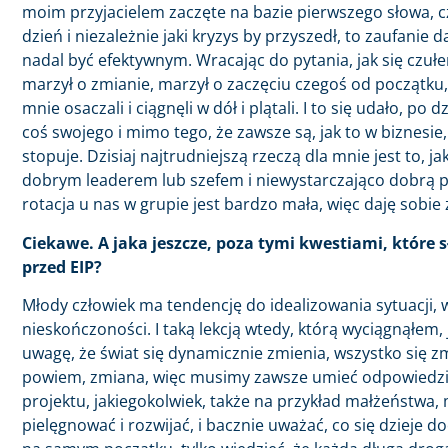
moim przyjacielem zaczęte na bazie pierwszego słowa, cz
dzień i niezależnie jaki kryzys by przyszedł, to zaufani
nadal być efektywnym. Wracając do pytania, jak się czułe
marzył o zmianie, marzył o zaczęciu czegoś od początku
mnie osaczali i ciągnęli w dół i plątali. I to się udało, 
coś swojego i mimo tego, że zawsze są, jak to w biznesie, 
stopuje. Dzisiaj najtrudniejszą rzeczą dla mnie jest to, 
dobrym leaderem lub szefem i niewystarczająco dobrą pr
rotacja u nas w grupie jest bardzo mała, więc daję sobie 
Ciekawe. A jaka jeszcze, poza tymi kwestiami, które sł
przed EIP?
Młody człowiek ma tendencję do idealizowania sytuacji, w 
nieskończoności. I taką lekcją wtedy, którą wyciągnąłem,
uwagę, że świat się dynamicznie zmienia, wszystko się zmi
powiem, zmiana, więc musimy zawsze umieć odpowiedzieć
projektu, jakiegokolwiek, także na przykład małżeństwa, 
pielęgnować i rozwijać, i bacznie uważać, co się dzieje d