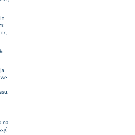
ain
m:
tor,
ch
ja
stwę
esu.
o na
cząć