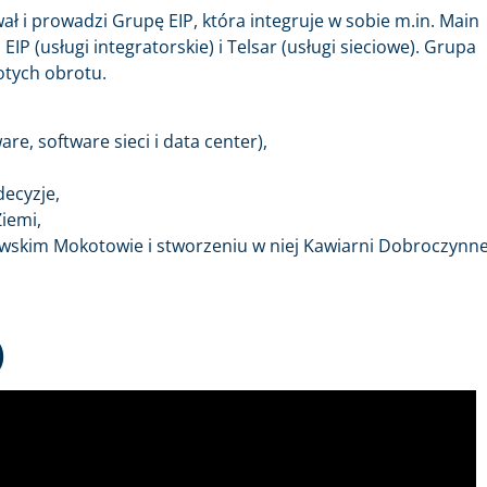
ł i prowadzi Grupę EIP, która integruje w sobie m.in. Main
 EIP (usługi integratorskie) i Telsar (usługi sieciowe). Grupa
otych obrotu.
e, software sieci i data center),
ecyzje,
Ziemi,
awskim Mokotowie i stworzeniu w niej Kawiarni Dobroczynne
)