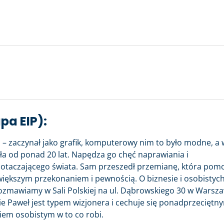
pa EIP):
 – zaczynał jako grafik, komputerowy nim to było modne, a 
ała od ponad 20 lat. Napędza go chęć naprawiania i
 otaczającego świata. Sam przeszedł przemianę, która pom
większym przekonaniem i pewnością. O biznesie i osobistyc
zmawiamy w Sali Polskiej na ul. Dąbrowskiego 30 w Warsza
e Paweł jest typem wizjonera i cechuje się ponadprzeciętn
em osobistym w to co robi.