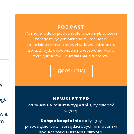
PODCAST
Poznaj wiodący podcast dla przedsiębiorców i
zarządzających biznesem. Posłuchaj
przedsiębiorców, którzy zbudowali biznes od
zera. Znajdź odpowiedzi na wyzwania, które
trapią liderów – niezależnie od branży.
POSŁUCHAJ
w
NEWSLETTER
ogła
Zainwestuj
5 minut w tygodniu
, by osiągać
h
więcej.
wie.
ym
Dołącz bezpłatnie
do tysięcy
przedsiębiorców i zarządzających biznesem w
społeczności Business Unlimited.