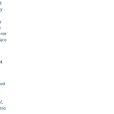
ś
by
y
ę
 nie
jąco
at
pod
ć,
tnio