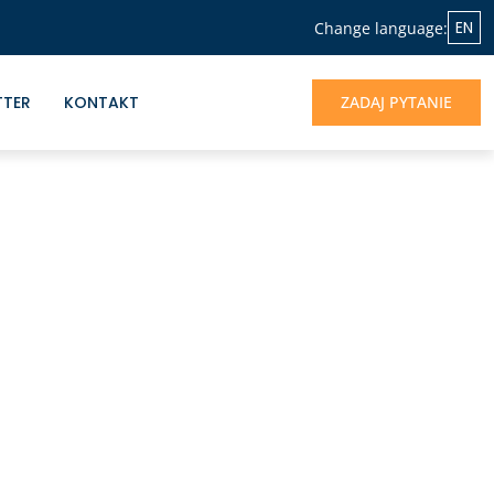
EN
Change language:
TTER
KONTAKT
ZADAJ PYTANIE
NASZA OFERTA
Jeśli chcesz skorzystać z doświadczenia
Albrecht&Partners, otrzymać profesjonalne
wsparcie dla rozwoju Twojego biznesu -
jesteśmy do dyspozycji.
UMÓW SIĘ NA ROZMOWĘ