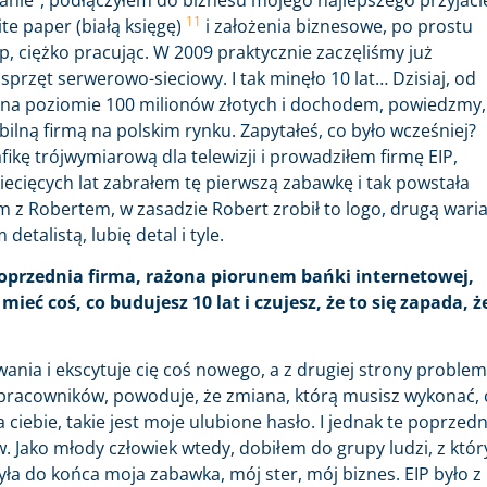
11
te paper (białą księgę)
i założenia biznesowe, po prostu
ep, ciężko pracując. W 2009 praktycznie zaczęliśmy już
sprzęt serwerowo-sieciowy. I tak minęło 10 lat… Dzisiaj, od
m na poziomie 100 milionów złotych i dochodem, powiedzmy,
ilną firmą na polskim rynku. Zapytałeś, co było wcześniej?
ikę trójwymiarową dla telewizji i prowadziłem firmę EIP,
dziecięcych lat zabrałem tę pierwszą zabawkę i tak powstała
em z Robertem, w zasadzie Robert zrobił to logo, drugą waria
etalistą, lubię detal i tyle.
oprzednia firma, rażona piorunem bańki internetowej,
mieć coś, co budujesz 10 lat i czujesz, że to się zapada, ż
wania i ekscytuje cię coś nowego, a z drugiej strony proble
ata pracowników, powoduje, że zmiana, którą musisz wykonać, 
ciebie, takie jest moje ulubione hasło. I jednak te poprzedn
w. Jako młody człowiek wtedy, dobiłem do grupy ludzi, z któ
yła do końca moja zabawka, mój ster, mój biznes. EIP było z