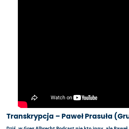
Transkrypcja – Paweł Prasuła (Gru
Dziś, w Greg Albrecht Podcast nie kto inny, ale Paweł