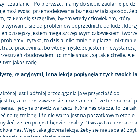
yli „zaufanie”. Po pierwsze, mamy do siebie zaufanie po dzi
e daje możliwości przemodelowania biznesu w taki sposób, że
m, czułem się szczęśliwy, byłem wtedy człowiekiem, który
, o wyrwaniu się od problemów poprzednich, od ludzi, którz
po dzień dzisiejszy jestem mega szczęśliwym człowiekiem, tworz
problemy i ryzyka, to dzisiaj nikt mnie nie plącze i nikt mnie
jak tracę pracownika, bo wtedy myślę, że jestem niewystarcza
zestrzeń zbudowałem i to mnie smuci, są takie chwile. Ale
z tym jakoś radę.
yszę, relacyjnymi, inna lekcja popłynęła z tych twoich l
której jest i później przeciągania ją w przyszłość do
 jest to, że model zawsze się może zmienić i że trzeba brać 
enia. I jedyna prawdziwa rzecz, która nas otacza, to, że tak
 na tę zmianę. I że nie warto jest na początkowym etapie
myśleć, że ten projekt będzie idealny. O wszystko trzeba dba
ookoła nas. Więc taka główna lekcja, żeby się nie zapalać zby