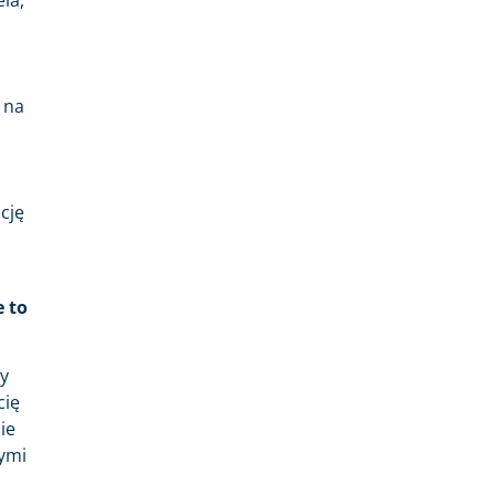
 na
cję
e to
my
cię
ie
rymi