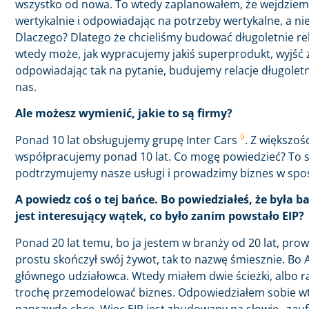
wszystko od nowa. To wtedy zaplanowałem, że wejdziemy
wertykalnie i odpowiadając na potrzeby wertykalne, a nie
Dlaczego? Dlatego że chcieliśmy budować długoletnie rela
wtedy może, jak wypracujemy jakiś superprodukt, wyjść z
odpowiadając tak na pytanie, budujemy relacje długoletnie
nas.
Ale możesz wymienić, jakie to są firmy?
9
Ponad 10 lat obsługujemy grupę Inter Cars
. Z większo
współpracujemy ponad 10 lat. Co mogę powiedzieć? To są 
podtrzymujemy nasze usługi i prowadzimy biznes w spo
A powiedz coś o tej bańce. Bo powiedziałeś, że była 
jest interesujący wątek, co było zanim powstało EIP?
Ponad 20 lat temu, bo ja jestem w branży od 20 lat, pro
prostu skończył swój żywot, tak to nazwę śmiesznie. Bo 
głównego udziałowca. Wtedy miałem dwie ścieżki, albo rat
trochę przemodelować biznes. Odpowiedziałem sobie wtedy
naprawdę chcę. Więc EIP jest zbudowany na słowie „zauf