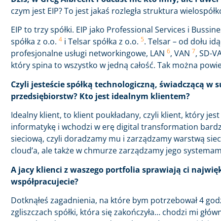
czym jest EIP? To jest jakaś rozległa struktura wielospó
EIP to trzy spółki. EIP jako Professional Services i Bussin
4
5
spółka z o.o.
i Telsar spółka z o.o.
. Telsar – od dołu i
6
7
profesjonalne usługi networkingowe, LAN
, VAN
, SD-
który spina to wszystko w jedną całość. Tak można powie
Czyli jesteście spółką technologiczną, świadczącą w
przedsiębiorstw? Kto jest idealnym klientem?
Idealny klient, to klient poukładany, czyli klient, który j
informatykę i wchodzi w erę digital transformation bardzo 
sieciową, czyli doradzamy mu i zarządzamy warstwą siec
cloud’a, ale także w chmurze zarządzamy jego systemam
A jacy klienci z waszego portfolia sprawiają ci najwię
współpracujecie?
Dotknąłeś zagadnienia, na które bym potrzebował 4 godzi
zgliszczach spółki, która się zakończyła… chodzi mi głó