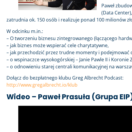
Paweł zbudowa
(Data Center),
zatrudnia ok. 150 osób i realizuje ponad 100 milionów zł
W odcinku m.in.:
– O tworzeniu biznesu zintegrowanego (łączącego hardwar
– jak biznes może wspierać cele charytatywne,
– jak przechodzić przez trudne momenty i podejmować d
– o wspinaczce wysokogórskiej – Janie Pawle II i Koronie 
– o odnowieniu starej centrali komunikacyjnej na warsz
Dołącz do bezpłatnego klubu Greg Albrecht Podcast:
http://www.gregalbrecht.io/klub
Wideo – Paweł Prasuła (Grupa EIP