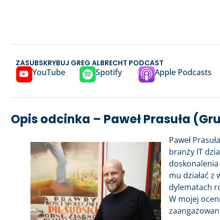
ZASUBSKRYBUJ GREG ALBRECHT PODCAST
YouTube
Spotify
Apple Podcasts
Opis odcinka – Paweł Prasuła (Gru
Paweł Prasuła
branży IT dzi
doskonalenia
mu działać z 
dylematach ro
W mojej oceni
zaangażowani