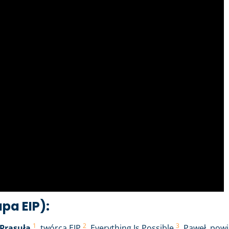
pa EIP):
1
2
3
 Prasuła
, twórca EIP
, Everything Is Possible
. Paweł, pow