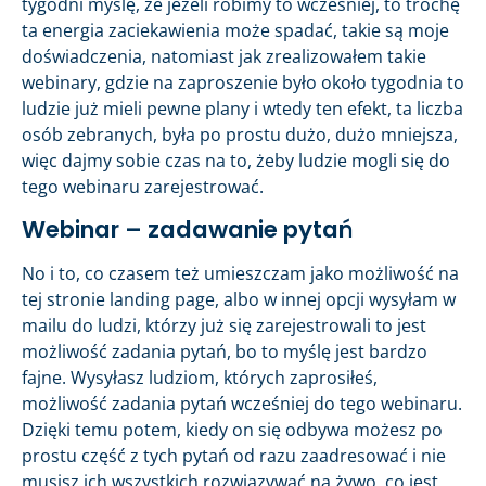
tygodni myślę, że jeżeli robimy to wcześniej, to trochę
ta energia zaciekawienia może spadać, takie są moje
doświadczenia, natomiast jak zrealizowałem takie
webinary, gdzie na zaproszenie było około tygodnia to
ludzie już mieli pewne plany i wtedy ten efekt, ta liczba
osób zebranych, była po prostu dużo, dużo mniejsza,
więc dajmy sobie czas na to, żeby ludzie mogli się do
tego webinaru zarejestrować.
Webinar – zadawanie pytań
No i to, co czasem też umieszczam jako możliwość na
tej stronie landing page, albo w innej opcji wysyłam w
mailu do ludzi, którzy już się zarejestrowali to jest
możliwość zadania pytań, bo to myślę jest bardzo
fajne. Wysyłasz ludziom, których zaprosiłeś,
możliwość zadania pytań wcześniej do tego webinaru.
Dzięki temu potem, kiedy on się odbywa możesz po
prostu część z tych pytań od razu zaadresować i nie
musisz ich wszystkich rozwiązywać na żywo, co jest