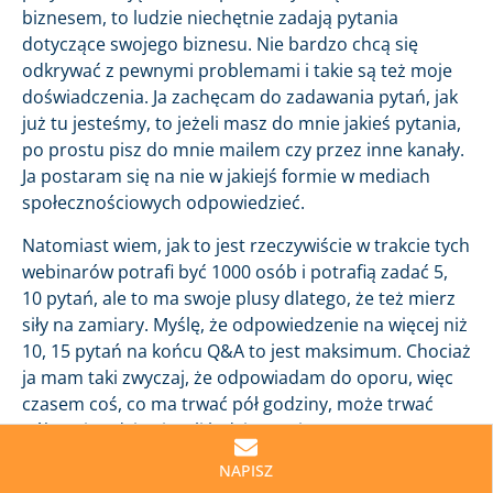
biznesem, to ludzie niechętnie zadają pytania
dotyczące swojego biznesu. Nie bardzo chcą się
odkrywać z pewnymi problemami i takie są też moje
doświadczenia. Ja zachęcam do zadawania pytań, jak
już tu jesteśmy, to jeżeli masz do mnie jakieś pytania,
po prostu pisz do mnie mailem czy przez inne kanały.
Ja postaram się na nie w jakiejś formie w mediach
społecznościowych odpowiedzieć.
Natomiast wiem, jak to jest rzeczywiście w trakcie tych
webinarów potrafi być 1000 osób i potrafią zadać 5,
10 pytań, ale to ma swoje plusy dlatego, że też mierz
siły na zamiary. Myślę, że odpowiedzenie na więcej niż
10, 15 pytań na końcu Q&A to jest maksimum. Chociaż
ja mam taki zwyczaj, że odpowiadam do oporu, więc
czasem coś, co ma trwać pół godziny, może trwać
półtorej godziny jeżeli ludzie pytają.
Długość webinaru
NAPISZ