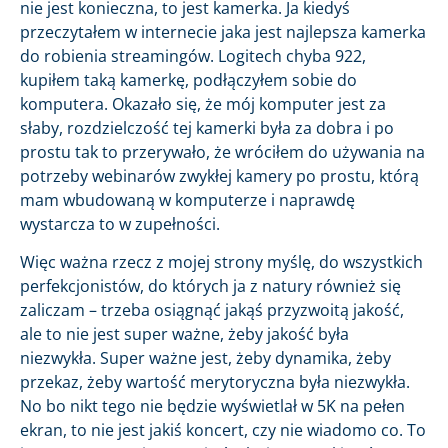
nie jest konieczna, to jest kamerka. Ja kiedyś
przeczytałem w internecie jaka jest najlepsza kamerka
do robienia streamingów. Logitech chyba 922,
kupiłem taką kamerkę, podłączyłem sobie do
komputera. Okazało się, że mój komputer jest za
słaby, rozdzielczość tej kamerki była za dobra i po
prostu tak to przerywało, że wróciłem do używania na
potrzeby webinarów zwykłej kamery po prostu, którą
mam wbudowaną w komputerze i naprawdę
wystarcza to w zupełności.
Więc ważna rzecz z mojej strony myślę, do wszystkich
perfekcjonistów, do których ja z natury również się
zaliczam – trzeba osiągnąć jakąś przyzwoitą jakość,
ale to nie jest super ważne, żeby jakość była
niezwykła. Super ważne jest, żeby dynamika, żeby
przekaz, żeby wartość merytoryczna była niezwykła.
No bo nikt tego nie będzie wyświetlał w 5K na pełen
ekran, to nie jest jakiś koncert, czy nie wiadomo co. To