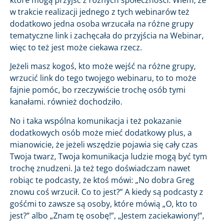
które mogą przyjść z różnych społeczności. Wiem, że
w trakcie realizacji jednego z tych webinarów też
dodatkowo jedna osoba wrzucała na różne grupy
tematyczne link i zachęcała do przyjścia na Webinar,
więc to też jest może ciekawa rzecz.
Jeżeli masz kogoś, kto może wejść na różne grupy,
wrzucić link do tego twojego webinaru, to to może
fajnie pomóc, bo rzeczywiście trochę osób tymi
kanałami. również dochodziło.
No i taka wspólna komunikacja i też pokazanie
dodatkowych osób może mieć dodatkowy plus, a
mianowicie, że jeżeli wszędzie pojawia się cały czas
Twoja twarz, Twoja komunikacja ludzie mogą być tym
trochę znudzeni. Ja też tego doświadczam nawet
robiąc te podcasty, że ktoś mówi: „No dobra Greg
znowu coś wrzucił. Co to jest?” A kiedy są podcasty z
gośćmi to zawsze są osoby, które mówią „O, kto to
jest?” albo „Znam tę osobę!”, „Jestem zaciekawiony!”,