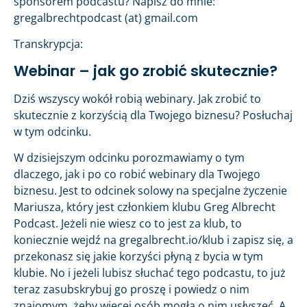
sponsorem podcastu? Napisz do mnie:
gregalbrechtpodcast (at) gmail.com
Transkrypcja:
Webinar – jak go zrobić skutecznie?
Dziś wszyscy wokół robią webinary. Jak zrobić to
skutecznie z korzyścią dla Twojego biznesu? Posłuchaj
w tym odcinku.
W dzisiejszym odcinku porozmawiamy o tym
dlaczego, jak i po co robić webinary dla Twojego
biznesu. Jest to odcinek solowy na specjalne życzenie
Mariusza, który jest członkiem klubu Greg Albrecht
Podcast. Jeżeli nie wiesz co to jest za klub, to
koniecznie wejdź na gregalbrecht.io/klub i zapisz się, a
przekonasz się jakie korzyści płyną z bycia w tym
klubie. No i jeżeli lubisz słuchać tego podcastu, to już
teraz zasubskrybuj go proszę i powiedz o nim
znajomym, żeby więcej osób mogła o nim usłyszeć. A