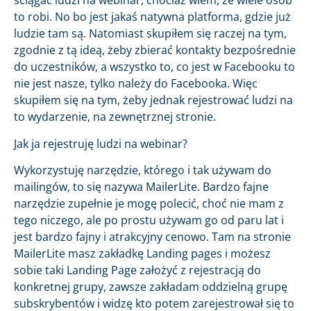
ściągać ludzi na webinar, chociaż wiem, że wiele osób
to robi. No bo jest jakaś natywna platforma, gdzie już
ludzie tam są. Natomiast skupiłem się raczej na tym,
zgodnie z tą ideą, żeby zbierać kontakty bezpośrednie
do uczestników, a wszystko to, co jest w Facebooku to
nie jest nasze, tylko należy do Facebooka. Więc
skupiłem się na tym, żeby jednak rejestrować ludzi na
to wydarzenie, na zewnętrznej stronie.
Jak ja rejestruję ludzi na webinar?
Wykorzystuję narzędzie, którego i tak używam do
mailingów, to się nazywa MailerLite. Bardzo fajne
narzędzie zupełnie je mogę polecić, choć nie mam z
tego niczego, ale po prostu używam go od paru lat i
jest bardzo fajny i atrakcyjny cenowo. Tam na stronie
MailerLite masz zakładkę Landing pages i możesz
sobie taki Landing Page założyć z rejestracją do
konkretnej grupy, zawsze zakładam oddzielną grupę
subskrybentów i widzę kto potem zarejestrował się to