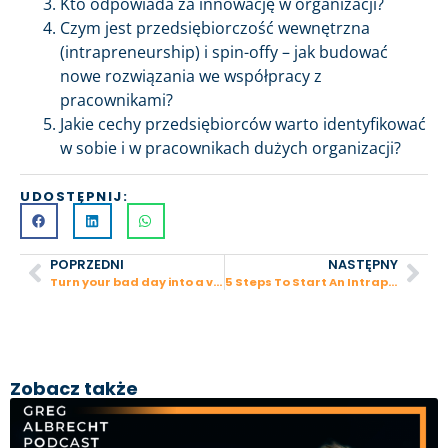
Kto odpowiada za innowację w organizacji?
Czym jest przedsiębiorczość wewnętrzna
(intrapreneurship) i spin-offy – jak budować
nowe rozwiązania we współpracy z
pracownikami?
Jakie cechy przedsiębiorców warto identyfikować
w sobie i w pracownikach dużych organizacji?
UDOSTĘPNIJ:
POPRZEDNI
NASTĘPNY
Turn your bad day into a valuable day by…doing nothing
5 Steps To Start An Intrapreneurship Program
Zobacz także