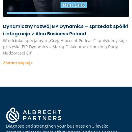
Dynamiczny rozwój EIP Dynamics – sprzedaż spółki
i integracja z Alna Business Poland
W odcinku specjalnym „Greg Albrecht Podcast” spotykamy się z
prezeską EIP Dynamics – Martą Osiak oraz członkinią Rady
Nadzorczej EIP
Zobacz więcej »
Diagnose and strengthen your business on 3 levels: