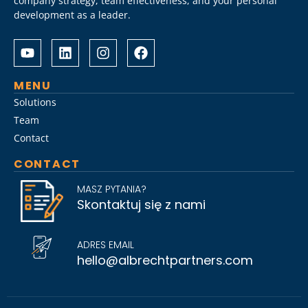
company strategy, team effectiveness, and your personal
development as a leader.
Albrecht
Разом
&
з
Partners
Albrechtpartners
разом
в
MENU
із
Slot
Solutions
Слот
City
Team
Сіті
провели
Contact
розробили
дослідження
стратегію
ринку
CONTACT
Слот
топ-
Сіті
менеджменту,
MASZ PYTANIA?
вхід
виявивши
Skontaktuj się z nami
на
ключові
ринок
тренди
для
найму
ADRES EMAIL
топ-
на
hello@albrechtpartners.com
менеджменту
2026
та
рік.
активно