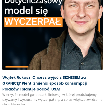
Wojtek Rokosz: Chcesz wyjść z BIZNESEM za
GRANICĘ? Plenti zmienia sposób konsumpcji
Polaków i planuje podbój USA!
Wierzy, że model gospodarki liniowej, w której produkujemy,
używamy i wyrzucamy wyczerpał się, a coraz większe zwrócenie
się w kierunku