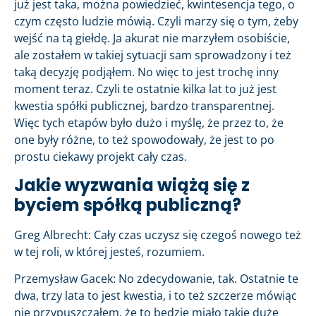
już jest taka, można powiedzieć, kwintesencja tego, o
czym często ludzie mówią. Czyli marzy się o tym, żeby
wejść na tą giełdę. Ja akurat nie marzyłem osobiście,
ale zostałem w takiej sytuacji sam sprowadzony i też
taką decyzję podjąłem. No więc to jest trochę inny
moment teraz. Czyli te ostatnie kilka lat to już jest
kwestia spółki publicznej, bardzo transparentnej.
Więc tych etapów było dużo i myślę, że przez to, że
one były różne, to też spowodowały, że jest to po
prostu ciekawy projekt cały czas.
Jakie wyzwania wiążą się z
byciem spółką publiczną?
Greg Albrecht: Cały czas uczysz się czegoś nowego też
w tej roli, w której jesteś, rozumiem.
Przemysław Gacek: No zdecydowanie, tak. Ostatnie te
dwa, trzy lata to jest kwestia, i to też szczerze mówiąc
nie przypuszczałem, że to będzie miało takie duże