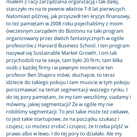
miałem z racji zarządzania organizacją i tak dalej,
starczyło mi na te pewnie właśnie 7-8 lat pierwszych.
Natomiast później, jak przyszedł ten kryzys finansowy,
to też pamiętam w 2008 roku pojechaliśmy z moim
ówczesnym zarządem do Bostonu na taki program
organizowany przez dwóch fantastycznych w ogóle
profesorów z Harvard Business School. I ten program
nazywał się Sustainable Market Growth. I oni tak
przychodzili na te sesje, tam było 20 firm, tam kilka
osób z każdej firmy i w pewnym momencie ten
profesor Ben Shapiro mówi, słuchajcie, to teraz
idziecie do takiego pokoju i tam musicie w tym pokoju
porozmawiać na temat segmentacji waszego rynku. I
do tej pory pamiętam, że my tam weszliśmy, siadamy i
mówimy, jakiej segmentacji? Że w ogóle my nie
robiliśmy segmentacji. To jest takie może też ciekawe,
to jest takie startupowe, że na początku szukasz i
czujesz, co możesz zrobić i czujesz, że trzeba pójść w
prawo albo w lewo. I do tej pory to działało. Ale my