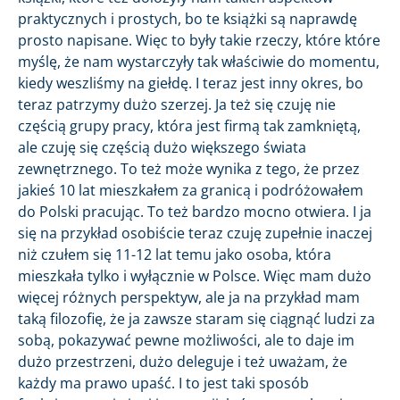
praktycznych i prostych, bo te książki są naprawdę
prosto napisane. Więc to były takie rzeczy, które które
myślę, że nam wystarczyły tak właściwie do momentu,
kiedy weszliśmy na giełdę. I teraz jest inny okres, bo
teraz patrzymy dużo szerzej. Ja też się czuję nie
częścią grupy pracy, która jest firmą tak zamkniętą,
ale czuję się częścią dużo większego świata
zewnętrznego. To też może wynika z tego, że przez
jakieś 10 lat mieszkałem za granicą i podróżowałem
do Polski pracując. To też bardzo mocno otwiera. I ja
się na przykład osobiście teraz czuję zupełnie inaczej
niż czułem się 11-12 lat temu jako osoba, która
mieszkała tylko i wyłącznie w Polsce. Więc mam dużo
więcej różnych perspektyw, ale ja na przykład mam
taką filozofię, że ja zawsze staram się ciągnąć ludzi za
sobą, pokazywać pewne możliwości, ale to daje im
dużo przestrzeni, dużo deleguje i też uważam, że
każdy ma prawo upaść. I to jest taki sposób