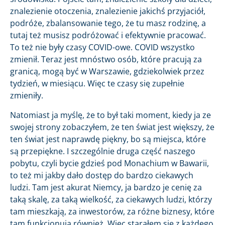
znalezienie otoczenia, znalezienie jakichś przyjaciół,
podróże, zbalansowanie tego, że tu masz rodzinę, a
tutaj też musisz podróżować i efektywnie pracować.
To też nie były czasy COVID-owe. COVID wszystko
zmienił. Teraz jest mnóstwo osób, które pracują za
granicą, mogą być w Warszawie, gdziekolwiek przez
tydzień, w miesiącu. Więc te czasy się zupełnie
zmieniły.
Natomiast ja myślę, że to był taki moment, kiedy ja ze
swojej strony zobaczyłem, że ten świat jest większy, że
ten świat jest naprawdę piękny, bo są miejsca, które
są przepiękne. I szczególnie druga część naszego
pobytu, czyli bycie gdzieś pod Monachium w Bawarii,
to też mi jakby dało dostęp do bardzo ciekawych
ludzi. Tam jest akurat Niemcy, ja bardzo je cenię za
taką skalę, za taką wielkość, za ciekawych ludzi, którzy
tam mieszkają, za inwestorów, za różne biznesy, które
tam funkcjonują również. Więc starałem się z każdego