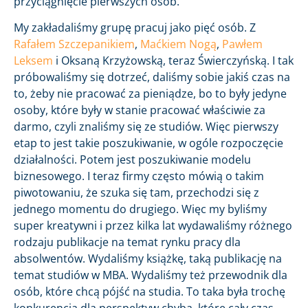
przyciągnięcie pierwszych osób.
My zakładaliśmy grupę pracuj jako pięć osób. Z
Rafałem Szczepanikiem
,
Maćkiem Nogą
,
Pawłem
Leksem
i Oksaną Krzyżowską, teraz Świerczyńską. I tak
próbowaliśmy się dotrzeć, daliśmy sobie jakiś czas na
to, żeby nie pracować za pieniądze, bo to były jedyne
osoby, które były w stanie pracować właściwie za
darmo, czyli znaliśmy się ze studiów. Więc pierwszy
etap to jest takie poszukiwanie, w ogóle rozpoczęcie
działalności. Potem jest poszukiwanie modelu
biznesowego. I teraz firmy często mówią o takim
piwotowaniu, że szuka się tam, przechodzi się z
jednego momentu do drugiego. Więc my byliśmy
super kreatywni i przez kilka lat wydawaliśmy różnego
rodzaju publikacje na temat rynku pracy dla
absolwentów. Wydaliśmy książkę, taką publikację na
temat studiów w MBA. Wydaliśmy też przewodnik dla
osób, które chcą pójść na studia. To taka była trochę
konkurencja dla perspektyw chyba, które cały czas