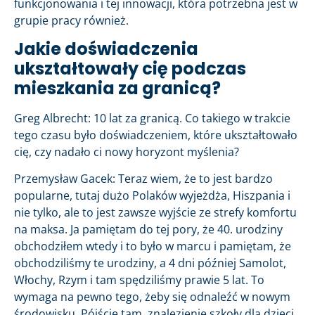
funkcjonowania i tej innowacji, która potrzebna jest w
grupie pracy również.
Jakie doświadczenia
ukształtowały cię podczas
mieszkania za granicą?
Greg Albrecht: 10 lat za granicą. Co takiego w trakcie
tego czasu było doświadczeniem, które ukształtowało
cię, czy nadało ci nowy horyzont myślenia?
Przemysław Gacek: Teraz wiem, że to jest bardzo
popularne, tutaj dużo Polaków wyjeżdża, Hiszpania i
nie tylko, ale to jest zawsze wyjście ze strefy komfortu
na maksa. Ja pamiętam do tej pory, że 40. urodziny
obchodziłem wtedy i to było w marcu i pamiętam, że
obchodziliśmy te urodziny, a 4 dni później Samolot,
Włochy, Rzym i tam spędziliśmy prawie 5 lat. To
wymaga na pewno tego, żeby się odnaleźć w nowym
środowisku. Pójście tam, znalezienie szkoły dla dzieci,