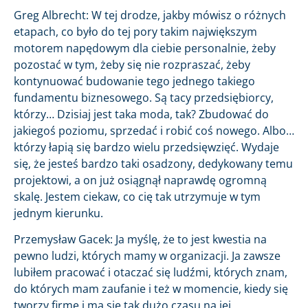
Greg Albrecht: W tej drodze, jakby mówisz o różnych
etapach, co było do tej pory takim największym
motorem napędowym dla ciebie personalnie, żeby
pozostać w tym, żeby się nie rozpraszać, żeby
kontynuować budowanie tego jednego takiego
fundamentu biznesowego. Są tacy przedsiębiorcy,
którzy… Dzisiaj jest taka moda, tak? Zbudować do
jakiegoś poziomu, sprzedać i robić coś nowego. Albo…
którzy łapią się bardzo wielu przedsięwzięć. Wydaje
się, że jesteś bardzo taki osadzony, dedykowany temu
projektowi, a on już osiągnął naprawdę ogromną
skalę. Jestem ciekaw, co cię tak utrzymuje w tym
jednym kierunku.
Przemysław Gacek: Ja myślę, że to jest kwestia na
pewno ludzi, których mamy w organizacji. Ja zawsze
lubiłem pracować i otaczać się ludźmi, których znam,
do których mam zaufanie i też w momencie, kiedy się
tworzy firmę i ma się tak dużo czasu na jej