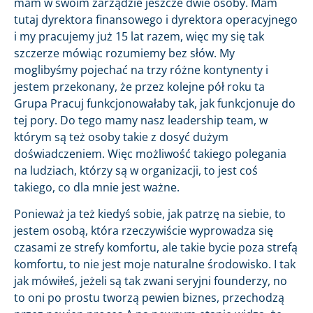
mam w swoim zarządzie jeszcze dwie osoby. Mam
tutaj dyrektora finansowego i dyrektora operacyjnego
i my pracujemy już 15 lat razem, więc my się tak
szczerze mówiąc rozumiemy bez słów. My
moglibyśmy pojechać na trzy różne kontynenty i
jestem przekonany, że przez kolejne pół roku ta
Grupa Pracuj funkcjonowałaby tak, jak funkcjonuje do
tej pory. Do tego mamy nasz leadership team, w
którym są też osoby takie z dosyć dużym
doświadczeniem. Więc możliwość takiego polegania
na ludziach, którzy są w organizacji, to jest coś
takiego, co dla mnie jest ważne.
Ponieważ ja też kiedyś sobie, jak patrzę na siebie, to
jestem osobą, która rzeczywiście wyprowadza się
czasami ze strefy komfortu, ale takie bycie poza strefą
komfortu, to nie jest moje naturalne środowisko. I tak
jak mówiłeś, jeżeli są tak zwani seryjni founderzy, no
to oni po prostu tworzą pewien biznes, przechodzą