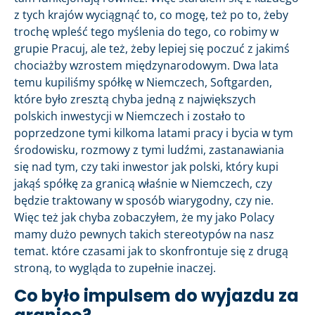
z tych krajów wyciągnąć to, co mogę, też po to, żeby
trochę wpleść tego myślenia do tego, co robimy w
grupie Pracuj, ale też, żeby lepiej się poczuć z jakimś
chociażby wzrostem międzynarodowym. Dwa lata
temu kupiliśmy spółkę w Niemczech, Softgarden,
które było zresztą chyba jedną z największych
polskich inwestycji w Niemczech i zostało to
poprzedzone tymi kilkoma latami pracy i bycia w tym
środowisku, rozmowy z tymi ludźmi, zastanawiania
się nad tym, czy taki inwestor jak polski, który kupi
jakąś spółkę za granicą właśnie w Niemczech, czy
będzie traktowany w sposób wiarygodny, czy nie.
Więc też jak chyba zobaczyłem, że my jako Polacy
mamy dużo pewnych takich stereotypów na nasz
temat. które czasami jak to skonfrontuje się z drugą
stroną, to wygląda to zupełnie inaczej.
Co było impulsem do wyjazdu za