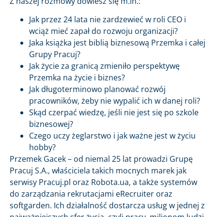
Z naszej rozmowy dowiesz się m.in.:
Jak przez 24 lata nie zardzewieć w roli CEO i
wciąż mieć zapał do rozwoju organizacji?
Jaka książka jest biblią biznesową Przemka i całej
Grupy Pracuj?
Jak życie za granicą zmieniło perspektywę
Przemka na życie i biznes?
Jak długoterminowo planować rozwój
pracowników, żeby nie wypalić ich w danej roli?
Skąd czerpać wiedzę, jeśli nie jest się po szkole
biznesowej?
Czego uczy żeglarstwo i jak ważne jest w życiu
hobby?
Przemek Gacek – od niemal 25 lat prowadzi Grupę
Pracuj S.A., właściciela takich mocnych marek jak
serwisy Pracuj.pl oraz Robota.ua, a także systemów
do zarządzania rekrutacjami eRecruiter oraz
softgarden. Ich działalność dostarcza usług w jednej z