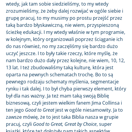
wtedy, jak tam sobie siedzieliśmy, to my wtedy
zrozumieliśmy, że żeby dalej rozwijać w ogóle siebie i
grupę pracuj, to my musimy po prostu przejść przez
taką bardzo błyskawiczną, nie wiem, przyspieszoną
ścieżkę edukacji. I my wtedy właśnie w tym programie,
w kolejnym, który organizowali poprzez ściąganie ich
do nas również, no my zaczęliśmy się bardzo dużo
uczyć jeszcze. I to były takie rzeczy, które myślę, że
nam bardzo dużo dały przez kolejne, nie wiem, 10, 12,
13 lat. I też zbudowaliśmy taką kulturę, która jest
oparta na pewnych schematach trochę. Bo to są
pewnego rodzaju schematy myślenia, segmentacje
rynku i tak dalej. I to był chyba pierwszy element, który
był dla nas ważny. Ja też mam taką swoją Biblię
biznesową, czyli jestem wielkim fanem Jima Collinsa i
ten jego
Good to Great
jest w ogóle niesamowity. Ja to
zawsze mówię, że to jest taka Biblia nasza w grupie
pracuj, czyli
Good to Great, Great by Choice
, super
książki, które też dołożyły nam takich aspektów