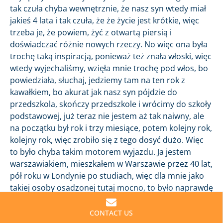
tak czuła chyba wewnętrznie, że nasz syn wtedy miał
jakieś 4 lata i tak czuła, że że życie jest krótkie, więc
trzeba je, że powiem, żyć z otwartą piersią i
doświadczać różnie nowych rzeczy. No więc ona była
trochę taką inspiracją, ponieważ też znała włoski, więc
wtedy wyjechaliśmy, wzięła mnie trochę pod włos, bo
powiedziała, słuchaj, jedziemy tam na ten rok z
kawałkiem, bo akurat jak nasz syn pójdzie do
przedszkola, skończy przedszkole i wrócimy do szkoły
podstawowej, już teraz nie jestem aż tak naiwny, ale
na początku był rok i trzy miesiące, potem kolejny rok,
kolejny rok, więc zrobiło się z tego dosyć dużo. Więc
to było chyba takim motorem wyjazdu. Ja jestem
warszawiakiem, mieszkałem w Warszawie przez 40 lat,
pół roku w Londynie po studiach, więc dla mnie jako
takiej osoby osadzonej tutaj mocno, to było naprawdę
wyrwanie mnie z korzeniami i wyciągnięcie za granicę,
które na początku się tego nie docenia, bo też nie
CONTACT US