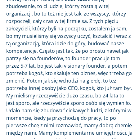
zbudowanie, to ci ludzie, którzy zostają w tej
organizacji, bo to też nie jest tak, że wszyscy, którzy
rozpoczęli, cały czas w tej firmie są. Z tych pięciu
założycieli, którzy byli na początku, zostałem ja sam,
bo my musieliśmy się wszyscy uczyć, kształcić i wraz z
tą organizacją, która idzie do góry, budować nasze
kompetencje. Często jest tak, że po prostu nawet jak
patrzy się na founderów, to founder pracuje tam
przez 5-7 lat, bo jest taki visionary founder, a potem
potrzeba kogoś, kto skaluje ten biznes, więc trzeba go
zmienić. Potem jak się wchodzi na giełdę, to też
potrzeba innej osoby jako CEO, kogoś, kto już tam był.
My mieliśmy rzeczywiście dużo czasu, bo 24 lata to
jest sporo, ale rzeczywiście sporo osób się wymieniło.
Udało nam się zbudować ciekawych ludzi, z którymi w
momencie, kiedy ja przychodzę do pracy, to po
pierwsze chcę z nimi rozmawiać, mamy dobrą chemię
między nami. Mamy komplementarne umiejętności. Ja