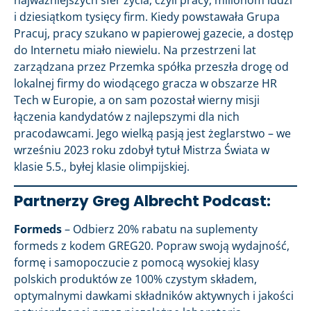
najważniejszych sfer życia, czyli pracy, milionom ludzi
i dziesiątkom tysięcy firm. Kiedy powstawała Grupa
Pracuj, pracy szukano w papierowej gazecie, a dostęp
do Internetu miało niewielu. Na przestrzeni lat
zarządzana przez Przemka spółka przeszła drogę od
lokalnej firmy do wiodącego gracza w obszarze HR
Tech w Europie, a on sam pozostał wierny misji
łączenia kandydatów z najlepszymi dla nich
pracodawcami. Jego wielką pasją jest żeglarstwo – we
wrześniu 2023 roku zdobył tytuł Mistrza Świata w
klasie 5.5., byłej klasie olimpijskiej.
Partnerzy Greg Albrecht Podcast:
Formeds
– Odbierz 20% rabatu na suplementy
formeds z kodem GREG20. Popraw swoją wydajność,
formę i samopoczucie z pomocą wysokiej klasy
polskich produktów ze 100% czystym składem,
optymalnymi dawkami składników aktywnych i jakości