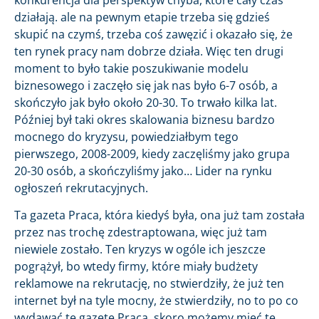
działają. ale na pewnym etapie trzeba się gdzieś
skupić na czymś, trzeba coś zawęzić i okazało się, że
ten rynek pracy nam dobrze działa. Więc ten drugi
moment to było takie poszukiwanie modelu
biznesowego i zaczęło się jak nas było 6-7 osób, a
skończyło jak było około 20-30. To trwało kilka lat.
Później był taki okres skalowania biznesu bardzo
mocnego do kryzysu, powiedziałbym tego
pierwszego, 2008-2009, kiedy zaczęliśmy jako grupa
20-30 osób, a skończyliśmy jako… Lider na rynku
ogłoszeń rekrutacyjnych.
Ta gazeta Praca, która kiedyś była, ona już tam została
przez nas trochę zdestraptowana, więc już tam
niewiele zostało. Ten kryzys w ogóle ich jeszcze
pogrążył, bo wtedy firmy, które miały budżety
reklamowe na rekrutację, no stwierdziły, że już ten
internet był na tyle mocny, że stwierdziły, no to po co
wydawać tę gazetę Praca, skoro możemy mieć te