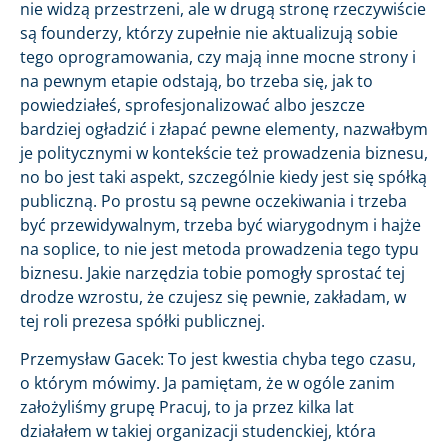
nie widzą przestrzeni, ale w drugą stronę rzeczywiście
są founderzy, którzy zupełnie nie aktualizują sobie
tego oprogramowania, czy mają inne mocne strony i
na pewnym etapie odstają, bo trzeba się, jak to
powiedziałeś, sprofesjonalizować albo jeszcze
bardziej ogładzić i złapać pewne elementy, nazwałbym
je politycznymi w kontekście też prowadzenia biznesu,
no bo jest taki aspekt, szczególnie kiedy jest się spółką
publiczną. Po prostu są pewne oczekiwania i trzeba
być przewidywalnym, trzeba być wiarygodnym i hajże
na soplice, to nie jest metoda prowadzenia tego typu
biznesu. Jakie narzędzia tobie pomogły sprostać tej
drodze wzrostu, że czujesz się pewnie, zakładam, w
tej roli prezesa spółki publicznej.
Przemysław Gacek: To jest kwestia chyba tego czasu,
o którym mówimy. Ja pamiętam, że w ogóle zanim
założyliśmy grupę Pracuj, to ja przez kilka lat
działałem w takiej organizacji studenckiej, która