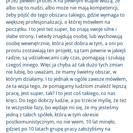
przez pewien proces A na pewnym etapie widzą, że
albo się to nudzi, albo może nie mają kompetencji,
żeby pójść do tego obszaru takiego, gdzie wymaga to
większej profesjonalizacji, o której mówiłem na
początku. I to jest też super, bo znają swoje silne i
słabe strony. I wtedy znajdują osobę, lub wychowują
osobę wewnętrznie, która jest dobra w tym, a oni po
prostu zostawiają ten projekt, są tam pewnie w jakiejś
radzie, są udziałowcami cały czas, pomagają i szukają
czegoś innego. Więc ja chyba aż tak dużo tych zmian
nie lubię, bo uważam, że mamy świetny obszar, w
którym działamy. I to jednak w ogóle zawsze mówiłem,
że ta wizja tego, że pomagamy ludziom znaleźć lepszą
pracę, Jest super, tak? I to jest coś takiego, co nas
kręci. Do tego dobrzy ludzie, a po trzecie myślę, że też
te wszystkie fazy, bo wydaje mi się, że my jesteśmy
jedną z takich spółek, która w tym okresie
postkomunistycznym, no nie wiem, 10 lat minęło,
gdzieś po 10 latach grupę pracy założyliśmy na