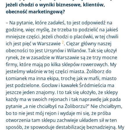
jeżeli chodzi o wyniki biznesowe, klientów,
obecność marketingową?
– Na pytanie, które zadałeś, to jest odpowiedź na
godzinę, więc myślę, że trzeba to podzielić na jakieś
mniejsze części. Jeżeli chodzi o placówki, w tej chwili
2
ich jest pięć w Warszawie
. Ciężar główny naszej
obecności to jest Ursynów i Wilanów. Tak się ułożył
rynek, że w zasadzie w Warszawie są ze trzy mocne
firmy, które mają po kilka sklepów rowerowych. My
jesteśmy właśnie w tej części miasta. Żoliborz do
Łomianek ma inna ekipa, trochę jak w mafii, miasto
jest podzielone. Gocław i kawałek Śródmieścia ma
jeszcze jeden znajomy. I to tak się ułożyło, że sklepy
każdy ma w swoich rejonach i tak naprawdę jak pada
pytanie „a nie chciałbyś na Żoliborzu?” Nie chciałbym,
bo to nie jest mój rejon i wydaje mi się, że próba
otworzenia tam sklepu zachwieje układem sił w ten
sposób, że spowoduje destabilizację beznadziejną. My