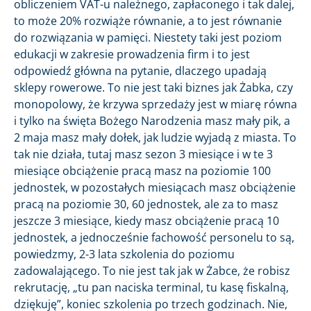
obliczeniem VAT-u należnego, zapłaconego i tak dalej,
to może 20% rozwiąże równanie, a to jest równanie
do rozwiązania w pamięci. Niestety taki jest poziom
edukacji w zakresie prowadzenia firm i to jest
odpowiedź główna na pytanie, dlaczego upadają
sklepy rowerowe. To nie jest taki biznes jak Żabka, czy
monopolowy, że krzywa sprzedaży jest w miarę równa
i tylko na święta Bożego Narodzenia masz mały pik, a
2 maja masz mały dołek, jak ludzie wyjadą z miasta. To
tak nie działa, tutaj masz sezon 3 miesiące i w te 3
miesiące obciążenie pracą masz na poziomie 100
jednostek, w pozostałych miesiącach masz obciążenie
pracą na poziomie 30, 60 jednostek, ale za to masz
jeszcze 3 miesiące, kiedy masz obciążenie pracą 10
jednostek, a jednocześnie fachowość personelu to są,
powiedzmy, 2-3 lata szkolenia do poziomu
zadowalającego. To nie jest tak jak w Żabce, że robisz
rekrutację, „tu pan naciska terminal, tu kasę fiskalną,
dziękuję”, koniec szkolenia po trzech godzinach. Nie,