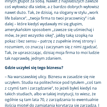
innych głupot za sobą. Nawet z najsłabszych zawsze
coś wyłowisz dla siebie, a z bardzo dobrych wyłowisz
nawet dużo. Tak, że dzisiaj, na slogany w stylu „work
life balance”, „twoja firma to twoi pracownicy” i tak
dalej – które kiedyś wydawały mi się głupim,
amerykańskim sposobem „zawsze się uśmiechaj i
mów, że jest wszystko okej”, jakby taką szopką na
pokaz i bez sensu – patrzę z zupełnie innej strony i
rozumiem, co znaczą i zaczynam się z nimi zgadzać.
Tak, że upraszczając, dzisiaj moja firma to moi ludzie
tak naprawdę, jednym zdaniem.
Gdzie uczyłeś się tego biznesu?
– Na warszawskiej ulicy. Biznesu w zasadzie się nie
uczyłem. Studia na politechnice pod tytułem „coś tam
z czymś tam i zarządzanie”, to jeżeli byłeś kiedyś na
takich studiach, albo w takiej instytucji, to wiesz, że
ogólnie są tam lata 70, z zarządzania to ewentualnie
ilością mioteł do zamiatania korytarza się zarządza. I