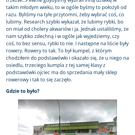
takim młodym wieku, to w ogóle byśmy to położyli od
razu. Byliśmy na tyle przytomni, żeby wybrać coś, co
lubimy. Research szybki wykazał, że lubimy rybki, bo
on miał od cholery akwariów i ja. Jednak ustaliliśmy, że
nam szybko zdechną i w ogóle jak wyjedziemy, czy
coś, to bez sensu, rybki to nie. I następne na liście były
rowery. Rowery to tak. To był kumpel, z którym
chodziłem do podstawówki i okazało się, że u niego na
osiedlu, trzeciego kumpla z tej samej klasy z
podstawówki ojciec ma do sprzedania mały sklep
rowerowy i tak to się zaczęło.
Gdzie to było?