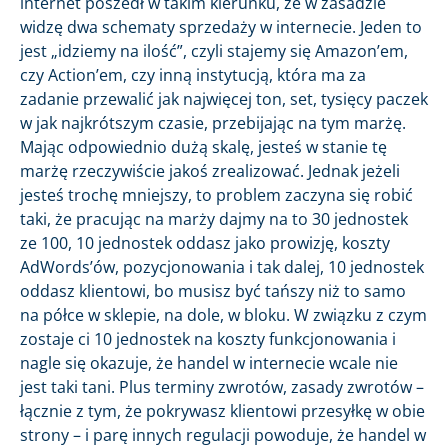
internet poszedł w takim kierunku, że w zasadzie
widzę dwa schematy sprzedaży w internecie. Jeden to
jest „idziemy na ilość”, czyli stajemy się Amazon’em,
czy Action’em, czy inną instytucją, która ma za
zadanie przewalić jak najwięcej ton, set, tysięcy paczek
w jak najkrótszym czasie, przebijając na tym marżę.
Mając odpowiednio dużą skalę, jesteś w stanie tę
marżę rzeczywiście jakoś zrealizować. Jednak jeżeli
jesteś trochę mniejszy, to problem zaczyna się robić
taki, że pracując na marży dajmy na to 30 jednostek
ze 100, 10 jednostek oddasz jako prowizję, koszty
AdWords’ów, pozycjonowania i tak dalej, 10 jednostek
oddasz klientowi, bo musisz być tańszy niż to samo
na półce w sklepie, na dole, w bloku. W związku z czym
zostaje ci 10 jednostek na koszty funkcjonowania i
nagle się okazuje, że handel w internecie wcale nie
jest taki tani. Plus terminy zwrotów, zasady zwrotów –
łącznie z tym, że pokrywasz klientowi przesyłkę w obie
strony – i parę innych regulacji powoduje, że handel w