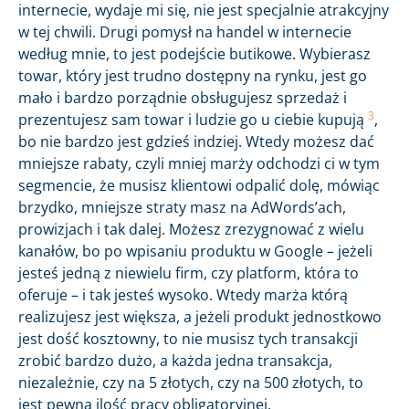
internecie, wydaje mi się, nie jest specjalnie atrakcyjny
w tej chwili. Drugi pomysł na handel w internecie
według mnie, to jest podejście butikowe. Wybierasz
towar, który jest trudno dostępny na rynku, jest go
mało i bardzo porządnie obsługujesz sprzedaż i
3
prezentujesz sam towar i ludzie go u ciebie kupują
,
bo nie bardzo jest gdzieś indziej. Wtedy możesz dać
mniejsze rabaty, czyli mniej marży odchodzi ci w tym
segmencie, że musisz klientowi odpalić dolę, mówiąc
brzydko, mniejsze straty masz na AdWords’ach,
prowizjach i tak dalej. Możesz zrezygnować z wielu
kanałów, bo po wpisaniu produktu w Google – jeżeli
jesteś jedną z niewielu firm, czy platform, która to
oferuje – i tak jesteś wysoko. Wtedy marża którą
realizujesz jest większa, a jeżeli produkt jednostkowo
jest dość kosztowny, to nie musisz tych transakcji
zrobić bardzo dużo, a każda jedna transakcja,
niezależnie, czy na 5 złotych, czy na 500 złotych, to
jest pewna ilość pracy obligatoryjnej.