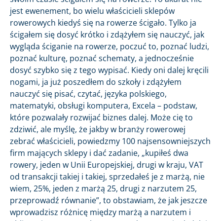
jest ewenement, bo wielu właścicieli sklepów
rowerowych kiedyś się na rowerze ścigało. Tylko ja
ścigałem się dosyć krótko i zdążyłem się nauczyć, jak
wygląda ściganie na rowerze, poczuć to, poznać ludzi,
poznać kulturę, poznać schematy, a jednocześnie
dosyć szybko się z tego wypisać. Kiedy oni dalej kręcili
nogami, ja już poszedłem do szkoły i zdążyłem
nauczyć się pisać, czytać, języka polskiego,
matematyki, obsługi komputera, Excela – podstaw,
które pozwalały rozwijać biznes dalej. Może cię to
zdziwić, ale myślę, że jakby w branży rowerowej
zebrać właścicieli, powiedzmy 100 najsensowniejszych
firm mających sklepy i dać zadanie, „kupiłeś dwa
rowery, jeden w Unii Europejskiej, drugi w kraju, VAT
od transakcji takiej i takiej, sprzedałeś je z marżą, nie
wiem, 25%, jeden z marżą 25, drugi z narzutem 25,
przeprowadź równanie”, to obstawiam, że jak jeszcze
wprowadzisz różnicę między marżą a narzutem i