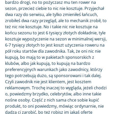
bardzo drogi, no to pożyczasz mu ten rower na
sezon, przecież ciebie to nic nie kosztuje. Przyjechał
dwa razy do serwisu, ale tylko zmieniłeś łańcuch,
zrobiłeś dwa razy przegląd, ale to mechanik zrobił, to
też nic nie kosztuje. No i takie nic nie kosztuje na
końcu sezonu to jest 6 tysięcy złotych dokładnie, tyle
kosztuje wypożyczenie na sezon w minimalnej wersji,
6-7 tysięcy złotych to jest koszt użyczenia roweru na
pół roku startów dla zawodnika. Tak, że oni nic nie
kupują, bo mają to w pakietach sponsorskich z
klubów, albo jak kupują, to kupują na bardzo
preferencyjnych warunkach jako zawodnicy, którzy
tego potrzebują dużo, są sponsorowani i tak dalej.
Czyli zawodnik nie jest klientem, jest kosztem
reklamowym. Trochę inaczej to wygląda, jeżeli chodzi
o, powiedzmy brzydko, celebrytów, albo inne takie
nośne osoby. Część z nich sama chce sobie kupić
produkt, to oni powiedzmy, mówiąc ordynarnie, nie
dadzą ci zarobić, bo też robisz im jakąś ofertę