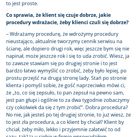
to jest proste.
Co sprawia, że klient się czuje dobrze, jakie
procedury wdrażacie, żeby klienci czuli się dobrze?
– Wdrażamy procedurę, że wdrożymy procedury
nieustająco, aktualnie tworzymy cennik serwisu na
ścianę, ale dopiero drugi rok, więc jeszcze bym się nie
napinał, może jeszcze rok i się to uda zrobić. Wiesz, ja
to zawsze stawiam się po drugiej stronie i to jest
bardzo łatwo wymyślić co zrobić, żeby było lepiej, po
prostu przejść na drugą stronę lady. Stań po stronie
klienta i pomyśl sobie, że gość naprzeciwko mówi ci,
że „to, co się zepsuło, to pan zepsuł na pewno sam,
jest pan głupi i ogólnie to za dwa tygodnie zobaczymy
czy cokolwiek da się z tym zrobić”. Dobra procedura?
No nie, jak jesteś po tej drugiej stronie, to już wiesz, że
to jest zła procedura, a co klient by chciał? Klient by
chciał, żeby miło, lekko i przyjemnie załatwić to od
razu, tak? Ja u siebie w firmie wprowadziłem