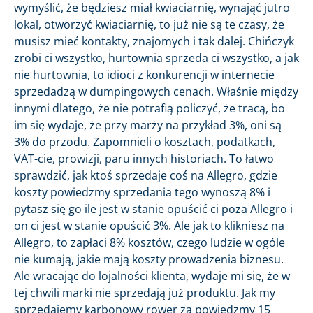
wymyślić, że będziesz miał kwiaciarnię, wynająć jutro
lokal, otworzyć kwiaciarnię, to już nie są te czasy, że
musisz mieć kontakty, znajomych i tak dalej. Chińczyk
zrobi ci wszystko, hurtownia sprzeda ci wszystko, a jak
nie hurtownia, to idioci z konkurencji w internecie
sprzedadzą w dumpingowych cenach. Właśnie między
innymi dlatego, że nie potrafią policzyć, że tracą, bo
im się wydaje, że przy marży na przykład 3%, oni są
3% do przodu. Zapomnieli o kosztach, podatkach,
VAT-cie, prowizji, paru innych historiach. To łatwo
sprawdzić, jak ktoś sprzedaje coś na Allegro, gdzie
koszty powiedzmy sprzedania tego wynoszą 8% i
pytasz się go ile jest w stanie opuścić ci poza Allegro i
on ci jest w stanie opuścić 3%. Ale jak to klikniesz na
Allegro, to zapłaci 8% kosztów, czego ludzie w ogóle
nie kumają, jakie mają koszty prowadzenia biznesu.
Ale wracając do lojalności klienta, wydaje mi się, że w
tej chwili marki nie sprzedają już produktu. Jak my
sprzedajemy karbonowy rower za powiedzmy 15