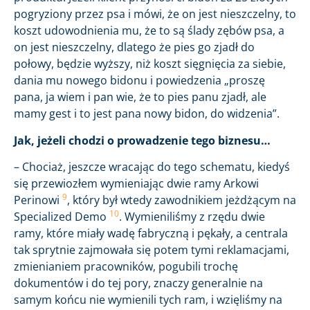
pogryziony przez psa i mówi, że on jest nieszczelny, to
koszt udowodnienia mu, że to są ślady zębów psa, a
on jest nieszczelny, dlatego że pies go zjadł do
połowy, będzie wyższy, niż koszt sięgnięcia za siebie,
dania mu nowego bidonu i powiedzenia „proszę
pana, ja wiem i pan wie, że to pies panu zjadł, ale
mamy gest i to jest pana nowy bidon, do widzenia”.
Jak, jeżeli chodzi o prowadzenie tego biznesu…
– Chociaż, jeszcze wracając do tego schematu, kiedyś
się przewiozłem wymieniając dwie ramy Arkowi
9
Perinowi
, który był wtedy zawodnikiem jeżdżącym na
10
Specialized Demo
. Wymieniliśmy z rzędu dwie
ramy, które miały wadę fabryczną i pękały, a centrala
tak sprytnie zajmowała się potem tymi reklamacjami,
zmienianiem pracowników, pogubili trochę
dokumentów i do tej pory, znaczy generalnie na
samym końcu nie wymienili tych ram, i wzięliśmy na