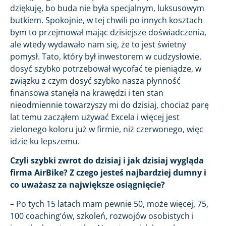
dziękuję, bo buda nie była specjalnym, luksusowym
butkiem. Spokojnie, w tej chwili po innych kosztach
bym to przejmował mając dzisiejsze doświadczenia,
ale wtedy wydawało nam się, że to jest świetny
pomysł. Tato, który był inwestorem w cudzysłowie,
dosyć szybko potrzebował wycofać te pieniądze, w
związku z czym dosyć szybko nasza płynność
finansowa stanęła na krawędzi i ten stan
nieodmiennie towarzyszy mi do dzisiaj, chociaż parę
lat temu zacząłem używać Excela i więcej jest
zielonego koloru już w firmie, niż czerwonego, więc
idzie ku lepszemu.
Czyli szybki zwrot do dzisiaj i jak dzisiaj wygląda
firma AirBike? Z czego jesteś najbardziej dumny i
co uważasz za największe osiągnięcie?
– Po tych 15 latach mam pewnie 50, może więcej, 75,
100 coaching’ów, szkoleń, rozwojów osobistych i