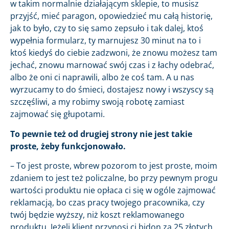
w takim normalnie działającym sklepie, to musisz
przyjść, mieć paragon, opowiedzieć mu całą historię,
jak to było, czy to się samo zepsuło i tak dalej, ktoś
wypełnia formularz, ty marnujesz 30 minut na to i
ktoś kiedyś do ciebie zadzwoni, że znowu możesz tam
jechać, znowu marnować swój czas i z łachy odebrać,
albo że oni ci naprawili, albo że coś tam. A u nas
wyrzucamy to do śmieci, dostajesz nowy i wszyscy są
szczęśliwi, a my robimy swoją robotę zamiast
zajmować się głupotami.
To pewnie też od drugiej strony nie jest takie
proste, żeby funkcjonowało.
– To jest proste, wbrew pozorom to jest proste, moim
zdaniem to jest też policzalne, bo przy pewnym progu
wartości produktu nie opłaca ci się w ogóle zajmować
reklamacją, bo czas pracy twojego pracownika, czy
twój będzie wyższy, niż koszt reklamowanego
produktu. Jeżeli klient przynosi ci bidon za 25 złotych