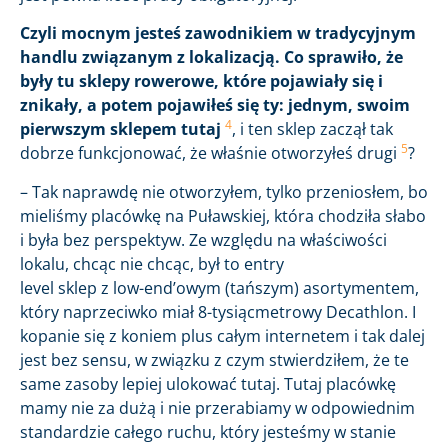
Czyli mocnym jesteś zawodnikiem w tradycyjnym
handlu związanym z lokalizacją. Co sprawiło, że
były tu sklepy rowerowe, które pojawiały się i
znikały, a potem pojawiłeś się ty: jednym, swoim
4
pierwszym sklepem tutaj
, i ten sklep zaczął tak
5
dobrze funkcjonować, że właśnie otworzyłeś drugi
?
– Tak naprawdę nie otworzyłem, tylko przeniosłem, bo
mieliśmy placówkę na Puławskiej, która chodziła słabo
i była bez perspektyw. Ze względu na właściwości
lokalu, chcąc nie chcąc, był to entry
level sklep z low-end’owym (tańszym) asortymentem,
który naprzeciwko miał 8-tysiącmetrowy Decathlon. I
kopanie się z koniem plus całym internetem i tak dalej
jest bez sensu, w związku z czym stwierdziłem, że te
same zasoby lepiej ulokować tutaj. Tutaj placówkę
mamy nie za dużą i nie przerabiamy w odpowiednim
standardzie całego ruchu, który jesteśmy w stanie