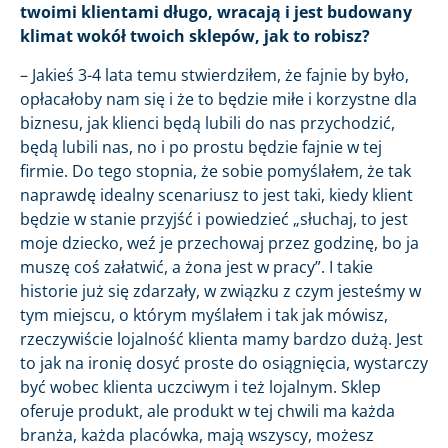
twoimi klientami długo, wracają i jest budowany
klimat wokół twoich sklepów, jak to robisz?
– Jakieś 3-4 lata temu stwierdziłem, że fajnie by było,
opłacałoby nam się i że to będzie miłe i korzystne dla
biznesu, jak klienci będą lubili do nas przychodzić,
będą lubili nas, no i po prostu będzie fajnie w tej
firmie. Do tego stopnia, że sobie pomyślałem, że tak
naprawdę idealny scenariusz to jest taki, kiedy klient
będzie w stanie przyjść i powiedzieć „słuchaj, to jest
moje dziecko, weź je przechowaj przez godzinę, bo ja
muszę coś załatwić, a żona jest w pracy”. I takie
historie już się zdarzały, w związku z czym jesteśmy w
tym miejscu, o którym myślałem i tak jak mówisz,
rzeczywiście lojalność klienta mamy bardzo dużą. Jest
to jak na ironię dosyć proste do osiągnięcia, wystarczy
być wobec klienta uczciwym i też lojalnym. Sklep
oferuje produkt, ale produkt w tej chwili ma każda
branża, każda placówka, mają wszyscy, możesz