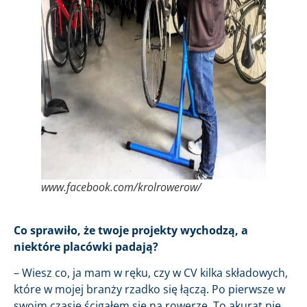
www.facebook.com/krolrowerow/
Co sprawiło, że twoje projekty wychodzą, a
niektóre placówki padają?
– Wiesz co, ja mam w ręku, czy w CV kilka składowych,
które w mojej branży rzadko się łączą. Po pierwsze w
swoim czasie ścigałem się na rowerze. To akurat nie