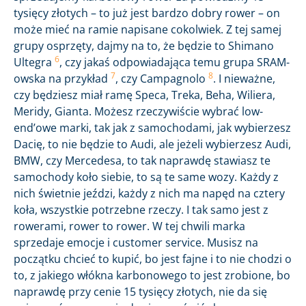
tysięcy złotych – to już jest bardzo dobry rower – on
może mieć na ramie napisane cokolwiek. Z tej samej
grupy osprzęty, dajmy na to, że będzie to Shimano
6
Ultegra
, czy jakaś odpowiadająca temu grupa SRAM-
7
8
owska na przykład
, czy Campagnolo
. I nieważne,
czy będziesz miał ramę Speca, Treka, Beha, Wiliera,
Meridy, Gianta. Możesz rzeczywiście wybrać low-
end’owe marki, tak jak z samochodami, jak wybierzesz
Dacię, to nie będzie to Audi, ale jeżeli wybierzesz Audi,
BMW, czy Mercedesa, to tak naprawdę stawiasz te
samochody koło siebie, to są te same wozy. Każdy z
nich świetnie jeździ, każdy z nich ma napęd na cztery
koła, wszystkie potrzebne rzeczy. I tak samo jest z
rowerami, rower to rower. W tej chwili marka
sprzedaje emocje i customer service. Musisz na
początku chcieć to kupić, bo jest fajne i to nie chodzi o
to, z jakiego włókna karbonowego to jest zrobione, bo
naprawdę przy cenie 15 tysięcy złotych, nie da się