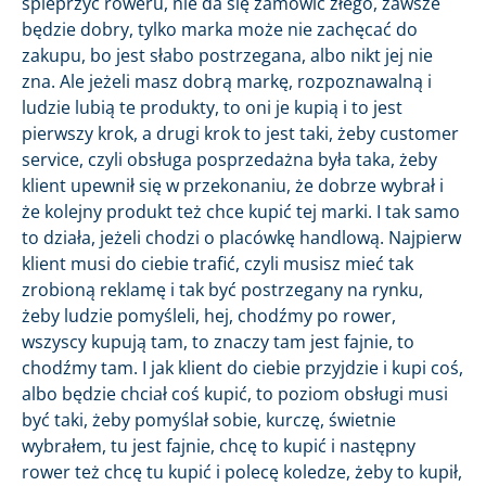
spieprzyć roweru, nie da się zamówić złego, zawsze
będzie dobry, tylko marka może nie zachęcać do
zakupu, bo jest słabo postrzegana, albo nikt jej nie
zna. Ale jeżeli masz dobrą markę, rozpoznawalną i
ludzie lubią te produkty, to oni je kupią i to jest
pierwszy krok, a drugi krok to jest taki, żeby customer
service, czyli obsługa posprzedażna była taka, żeby
klient upewnił się w przekonaniu, że dobrze wybrał i
że kolejny produkt też chce kupić tej marki. I tak samo
to działa, jeżeli chodzi o placówkę handlową. Najpierw
klient musi do ciebie trafić, czyli musisz mieć tak
zrobioną reklamę i tak być postrzegany na rynku,
żeby ludzie pomyśleli, hej, chodźmy po rower,
wszyscy kupują tam, to znaczy tam jest fajnie, to
chodźmy tam. I jak klient do ciebie przyjdzie i kupi coś,
albo będzie chciał coś kupić, to poziom obsługi musi
być taki, żeby pomyślał sobie, kurczę, świetnie
wybrałem, tu jest fajnie, chcę to kupić i następny
rower też chcę tu kupić i polecę koledze, żeby to kupił,