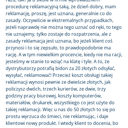
procedurę reklamacyjną taką, że dzień dobry, mam
reklamację, proszę, jest uznana, generalnie co do
zasady. Oczywiście w ekstremalnych przypadkach,
jeżeli naprawdę nie można tego uznać od ręki, to tego
nie uznajemy, tylko zostaje do rozpatrzenia, ale z
zasady reklamacja jest uznana, bo jeżeli klient coś
przynosi i to się zepsuło, to prawdopodobnie ma
rację. A w tym niewielkim procencie, kiedy nie ma racji,
jesteśmy w stanie to wziąć na klatę i tyle. A to, że
dystrybutorzy potrafią bidon za 20 złotych odsyłać,
wysyłać, reklamować! Przecież koszt obsługi takiej
reklamacji wynosi pewnie ze dwieście złotych, jak
policzysz dwóch, trzech kurierów, ze dwie, trzy
godziny pracy biurowej, koszty komputerów,
materiałów, drukarek, wszystkiego co jest użyte do
takiej reklamacji. Więc u nas do 50 złotych to się po
prostu wyrzuca do śmieci, nie reklamując, i daje
klientowi nowy produkt. I wtedy klient to docenia, bo