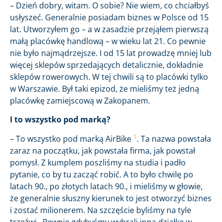
– Dzień dobry, witam. O sobie? Nie wiem, co chciałbyś
usłyszeć. Generalnie posiadam biznes w Polsce od 15
lat. Utworzyłem go – a w zasadzie przejąłem pierwszą
małą placówkę handlową – w wieku lat 21. Co pewnie
nie było najmądrzejsze. I od 15 lat prowadzę mniej lub
więcej sklepów sprzedających detalicznie, dokładnie
sklepów rowerowych. W tej chwili są to placówki tylko
w Warszawie. Był taki epizod, że mieliśmy też jedną
placówkę zamiejscową w Zakopanem.
I to wszystko pod marką?
1
– To wszystko pod marką AirBike
. Ta nazwa powstała
zaraz na początku, jak powstała firma, jak powstał
pomysł. Z kumplem poszliśmy na studia i padło
pytanie, co by tu zacząć robić. A to było chwilę po
latach 90., po złotych latach 90., i mieliśmy w głowie,
że generalnie słuszny kierunek to jest otworzyć biznes
i zostać milionerem. Na szczęście byliśmy na tyle
trzeźwi…Pewnie gdybyśmy wybrali inną działkę w