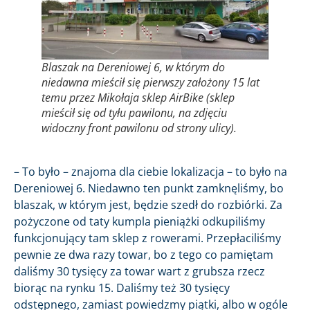
Blaszak na Dereniowej 6, w którym do
niedawna mieścił się pierwszy założony 15 lat
temu przez Mikołaja sklep AirBike (sklep
mieścił się od tyłu pawilonu, na zdjęciu
widoczny front pawilonu od strony ulicy).
– To było – znajoma dla ciebie lokalizacja – to było na
Dereniowej 6. Niedawno ten punkt zamknęliśmy, bo
blaszak, w którym jest, będzie szedł do rozbiórki. Za
pożyczone od taty kumpla pieniążki odkupiliśmy
funkcjonujący tam sklep z rowerami. Przepłaciliśmy
pewnie ze dwa razy towar, bo z tego co pamiętam
daliśmy 30 tysięcy za towar wart z grubsza rzecz
biorąc na rynku 15. Daliśmy też 30 tysięcy
odstępnego, zamiast powiedzmy piątki, albo w ogóle