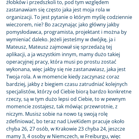
żłobków i przedszkoli to, pod tym względem
zastanawiam się często jaka jest moja rola w
organizacji. To jest pytanie o którym myślę codziennie
wieczorem, nie? Bo zaczynając jako główny jakby
pomysłodawca, programista, projektant i można by
wymieniać daleko. Jeżeli jesteśmy w dwójkę, ja i
Mateusz, Mateusz zajmował się sprzedażą tej
aplikacji, a ja wszystkim innym, mamy dużo takiej
operacyjnej pracy, która musi po prostu zostać
wykonana, więc jakby się nie zastanawiasz, jaka jest
Twoja rola. A w momencie kiedy zaczynasz coraz
bardziej, jakby z biegiem czasu zatrudniać kolejnych
specjalistów, którzy od Ciebie biorą bardzo konkretne
rzeczy, są w tym dużo lepsi od Ciebie, to w pewnym
momencie zostajesz, tak mówiąc przewrotnie, z
niczym. Musisz sobie na nowo tą swoją rolę
zdefiniować, bo teraz nad LiveKidem pracuje około
chyba 26, 27 osób, w Krakowie 23 chyba 24, jeszcze
mamy 3, 4 osoby w Niemczech, w Freiburgu, więc