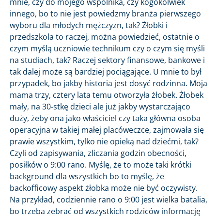
mnie, czy do mojego wspólnika, czy kogokolwiek
innego, bo to nie jest powiedzmy branża pierwszego
wyboru dla młodych mężczyzn, tak? Żłobki i
przedszkola to raczej, można powiedzieć, ostatnie o
czym myślą uczniowie technikum czy o czym się myśli
na studiach, tak? Raczej sektory finansowe, bankowe i
tak dalej może są bardziej pociągające. U mnie to był
przypadek, bo jakby historia jest dosyć rodzinna. Moja
mama trzy, cztery lata temu otworzyła żłobek. Żłobek
mały, na 30-stkę dzieci ale już jakby wystarczająco
duży, żeby ona jako właściciel czy taka główna osoba
operacyjna w takiej małej placóweczce, zajmowała się
prawie wszystkim, tylko nie opieką nad dziećmi, tak?
Czyli od zapisywania, zliczania godzin obecności,
posiłków o 9:00 rano. Myślę, że to może taki krótki
background dla wszystkich bo to myślę, że
backofficowy aspekt żłobka może nie być oczywisty.
Na przykład, codziennie rano o 9:00 jest wielka batalia,
bo trzeba zebrać od wszystkich rodziców informację