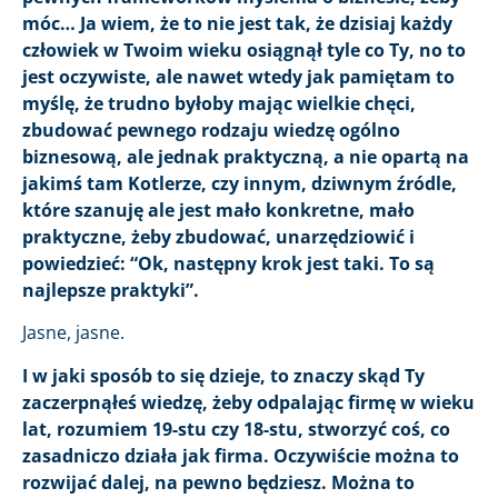
móc… Ja wiem, że to nie jest tak, że dzisiaj każdy
człowiek w Twoim wieku osiągnął tyle co Ty, no to
jest oczywiste, ale nawet wtedy jak pamiętam to
myślę, że trudno byłoby mając wielkie chęci,
zbudować pewnego rodzaju wiedzę ogólno
biznesową, ale jednak praktyczną, a nie opartą na
jakimś tam Kotlerze, czy innym, dziwnym źródle,
które szanuję ale jest mało konkretne, mało
praktyczne, żeby zbudować, unarzędziowić i
powiedzieć: “Ok, następny krok jest taki. To są
najlepsze praktyki”.
Jasne, jasne.
I w jaki sposób to się dzieje, to znaczy skąd Ty
zaczerpnąłeś wiedzę, żeby odpalając firmę w wieku
lat, rozumiem 19-stu czy 18-stu, stworzyć coś, co
zasadniczo działa jak firma. Oczywiście można to
rozwijać dalej, na pewno będziesz. Można to