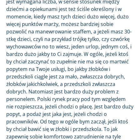
jest wymagana liczba, w sensie stosunek między
dziećmi a opiekunami jest też ściśle określony i w
momencie, kiedy masz tych dzieci dużo więcej, dużo
więcej punktów marży, możesz bardziej sobie
pozwolić na manewrowanie staffem, a jeżeli masz 30-
stkę dzieci, czyli na przykład trójkę tylko, czy czwórkę
wychowawców no to wiesz, jeden urlop, jednym coś, i
bardzo dużo jakby to Ci zajmuje. W ogóle, jeżeli ktoś
by chciał zaczynać to zupełnie nie ma się co martwić
popytem na Twoje usługi, bo jakby żłobków i
przedszkoli ciągle jest za mało, zwłaszcza dobrych,
żłobków jakichkolwiek, a przedszkoli zwłaszcza
dobrych. Natomiast jest bardzo duży problem z
personelem. Polski rynek pracy pod tym względem
nie rozpieszcza, jeżeli chodzi o płacę. Jest bardzo duży
popyt, a podaż jest jaka jest, jeżeli chodzi o
pracowników. Od tego w ogóle bym zaczął, jeśli ktoś
by chciał bawić się w żłobki i przedszkola. To jak
zapewnię sobie komfortowo zatrudnienie na tyle