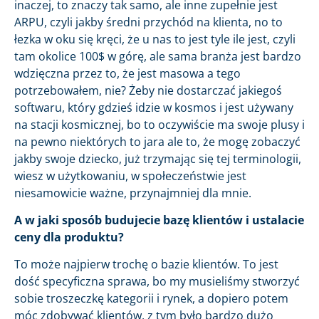
inaczej, to znaczy tak samo, ale inne zupełnie jest
ARPU, czyli jakby średni przychód na klienta, no to
łezka w oku się kręci, że u nas to jest tyle ile jest, czyli
tam okolice 100$ w górę, ale sama branża jest bardzo
wdzięczna przez to, że jest masowa a tego
potrzebowałem, nie? Żeby nie dostarczać jakiegoś
softwaru, który gdzieś idzie w kosmos i jest używany
na stacji kosmicznej, bo to oczywiście ma swoje plusy i
na pewno niektórych to jara ale to, że mogę zobaczyć
jakby swoje dziecko, już trzymając się tej terminologii,
wiesz w użytkowaniu, w społeczeństwie jest
niesamowicie ważne, przynajmniej dla mnie.
A w jaki sposób budujecie bazę klientów i ustalacie
ceny dla produktu?
To może najpierw trochę o bazie klientów. To jest
dość specyficzna sprawa, bo my musieliśmy stworzyć
sobie troszeczkę kategorii i rynek, a dopiero potem
móc zdobywać klientów, z tym było bardzo dużo