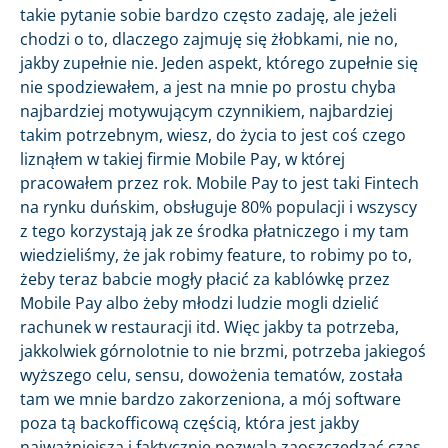
takie pytanie sobie bardzo często zadaję, ale jeżeli
chodzi o to, dlaczego zajmuję się żłobkami, nie no,
jakby zupełnie nie. Jeden aspekt, którego zupełnie się
nie spodziewałem, a jest na mnie po prostu chyba
najbardziej motywującym czynnikiem, najbardziej
takim potrzebnym, wiesz, do życia to jest coś czego
liznąłem w takiej firmie Mobile Pay, w której
pracowałem przez rok. Mobile Pay to jest taki Fintech
na rynku duńskim, obsługuje 80% populacji i wszyscy
z tego korzystają jak ze środka płatniczego i my tam
wiedzieliśmy, że jak robimy feature, to robimy po to,
żeby teraz babcie mogły płacić za kablówkę przez
Mobile Pay albo żeby młodzi ludzie mogli dzielić
rachunek w restauracji itd. Więc jakby ta potrzeba,
jakkolwiek górnolotnie to nie brzmi, potrzeba jakiegoś
wyższego celu, sensu, dowożenia tematów, została
tam we mnie bardzo zakorzeniona, a mój software
poza tą backofficową częścią, która jest jakby
najważniejsza i faktycznie pozwala zaoszczędzać czas