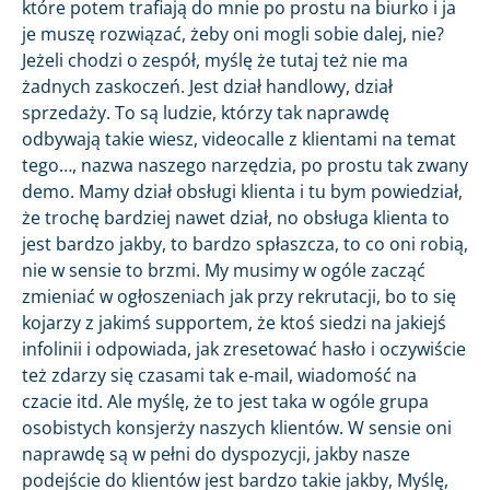
które potem trafiają do mnie po prostu na biurko i ja
je muszę rozwiązać, żeby oni mogli sobie dalej, nie?
Jeżeli chodzi o zespół, myślę że tutaj też nie ma
żadnych zaskoczeń. Jest dział handlowy, dział
sprzedaży. To są ludzie, którzy tak naprawdę
odbywają takie wiesz, videocalle z klientami na temat
tego…, nazwa naszego narzędzia, po prostu tak zwany
demo. Mamy dział obsługi klienta i tu bym powiedział,
że trochę bardziej nawet dział, no obsługa klienta to
jest bardzo jakby, to bardzo spłaszcza, to co oni robią,
nie w sensie to brzmi. My musimy w ogóle zacząć
zmieniać w ogłoszeniach jak przy rekrutacji, bo to się
kojarzy z jakimś supportem, że ktoś siedzi na jakiejś
infolinii i odpowiada, jak zresetować hasło i oczywiście
też zdarzy się czasami tak e-mail, wiadomość na
czacie itd. Ale myślę, że to jest taka w ogóle grupa
osobistych konsjerży naszych klientów. W sensie oni
naprawdę są w pełni do dyspozycji, jakby nasze
podejście do klientów jest bardzo takie jakby, Myślę,