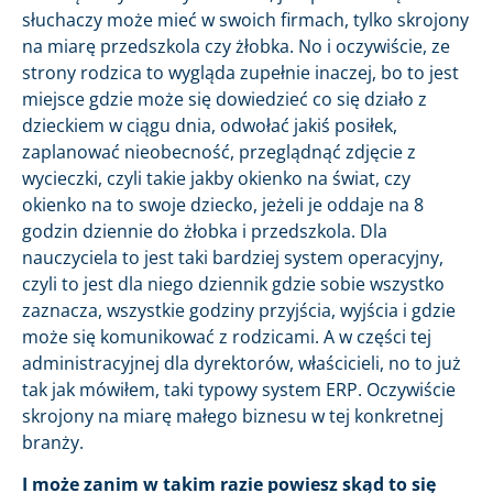
słuchaczy może mieć w swoich firmach, tylko skrojony
na miarę przedszkola czy żłobka. No i oczywiście, ze
strony rodzica to wygląda zupełnie inaczej, bo to jest
miejsce gdzie może się dowiedzieć co się działo z
dzieckiem w ciągu dnia, odwołać jakiś posiłek,
zaplanować nieobecność, przeglądnąć zdjęcie z
wycieczki, czyli takie jakby okienko na świat, czy
okienko na to swoje dziecko, jeżeli je oddaje na 8
godzin dziennie do żłobka i przedszkola. Dla
nauczyciela to jest taki bardziej system operacyjny,
czyli to jest dla niego dziennik gdzie sobie wszystko
zaznacza, wszystkie godziny przyjścia, wyjścia i gdzie
może się komunikować z rodzicami. A w części tej
administracyjnej dla dyrektorów, właścicieli, no to już
tak jak mówiłem, taki typowy system ERP. Oczywiście
skrojony na miarę małego biznesu w tej konkretnej
branży.
I może zanim w takim razie powiesz skąd to się