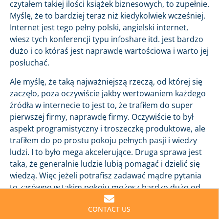
czytałem takiej ilości książek biznesowych, to zupełnie.
Myślę, że to bardziej teraz niż kiedykolwiek wcześniej.
Internet jest tego pełny polski, angielski internet,
wiesz tych konferencji typu infoshare itd. jest bardzo
dużo i co któraś jest naprawdę wartościowa i warto jej
posłuchać.
Ale myślę, że taką najważniejszą rzeczą, od której się
zaczęło, poza oczywiście jakby wertowaniem każdego
źródła w internecie to jest to, że trafiłem do super
pierwszej firmy, naprawdę firmy. Oczywiście to był
aspekt programistyczny i troszeczkę produktowe, ale
trafiłem do po prostu pokoju pełnych pasji i wiedzy
ludzi. I to było mega akcelerujące. Druga sprawa jest
taka, że generalnie ludzie lubią pomagać i dzielić się
wiedzą. Więc jeżeli potrafisz zadawać mądre pytania
to zarówno w takim pokoju możesz bardzo dużo od
nich czerpać. Ja zawsze byłem, wiesz jakby
CONTACT US
najmłodszy, najgłupszy, najmniej doświadczony, także