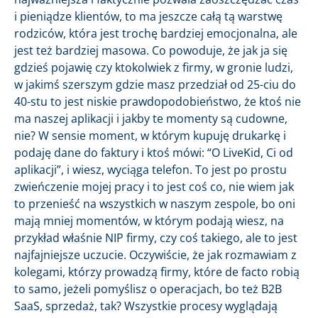
i pieniądze klientów, to ma jeszcze całą tą warstwę
rodziców, która jest trochę bardziej emocjonalna, ale
jest też bardziej masowa. Co powoduje, że jak ja się
gdzieś pojawię czy ktokolwiek z firmy, w gronie ludzi,
w jakimś szerszym gdzie masz przedział od 25-ciu do
40-stu to jest niskie prawdopodobieństwo, że ktoś nie
ma naszej aplikacji i jakby te momenty są cudowne,
nie? W sensie moment, w którym kupuję drukarkę i
podaję dane do faktury i ktoś mówi: “O LiveKid, Ci od
aplikacji”, i wiesz, wyciąga telefon. To jest po prostu
zwieńczenie mojej pracy i to jest coś co, nie wiem jak
to przenieść na wszystkich w naszym zespole, bo oni
mają mniej momentów, w którym podają wiesz, na
przykład właśnie NIP firmy, czy coś takiego, ale to jest
najfajniejsze uczucie. Oczywiście, że jak rozmawiam z
kolegami, którzy prowadzą firmy, które de facto robią
to samo, jeżeli pomyślisz o operacjach, bo też B2B
SaaS, sprzedaż, tak? Wszystkie procesy wyglądają