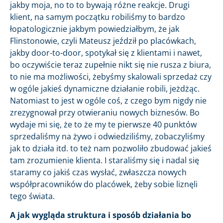
jakby moja, no to to bywają różne reakcje. Drugi
klient, na samym początku robiliśmy to bardzo
łopatologicznie jakbym powiedziałbym, że jak
Flinstonowie, czyli Mateusz jeździł po placówkach,
jakby door-to-door, spotykał się z klientami i nawet,
bo oczywiście teraz zupełnie nikt się nie rusza z biura,
to nie ma możliwości, żebyśmy skalowali sprzedaż czy
w ogóle jakieś dynamiczne działanie robili, jeżdżąc.
Natomiast to jest w ogóle coś, z czego bym nigdy nie
zrezygnował przy otwieraniu nowych biznesów. Bo
wydaje mi się, że to że my te pierwsze 40 punktów
sprzedaliśmy na żywo i odwiedziliśmy, zobaczyliśmy
jak to działa itd. to też nam pozwoliło zbudować jakieś
tam zrozumienie klienta. I staraliśmy się i nadal się
staramy co jakiś czas wysłać, zwłaszcza nowych
współpracowników do placówek, żeby sobie liznęli
tego świata.
A jak wygląda struktura i sposób działania bo