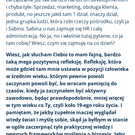
i chyba tyle. Sprzedaż, marketing, obsługa klienta,
produkt, no jeszcze jakiś tam 1 dział, znaczy dział,
jedna grupka ludzi, która robi rzeczy pośrodku, czyli ja
i Sabina. Sabina u nas zajmuje się HR i całą
administracją. No ja, no i właśnie tutaj pytanie, co ja
tam robię? Wiesz, czym się zajmuję na co dzień?
Wiesz, jak słucham Ciebie to mam fajną, bardzo
taką mega pozytywną refleksję. Refleksję, która
może gdzieś tam mnie ustawia w pozycji człowieka
w średnim wieku, którym pewnie powoli
zaczynam powoli być, bo wracam pamięcią do
czasów, kiedy ja zaczynałem być aktywny
zawodowo, będąc prawdopodobnie, mniej więcej
w tym wieku co Ty, czyli koło 19-ego roku życia. I
pamiętam, że jakby zupełnie inaczej wyglądał
wtedy świat i myślę sobie, skąd ja byłbym w stanie
w ogóle zaczerpnąć tyle praktycznej wiedzy i
pewnych frameworków myślenia o biznesie, żeby