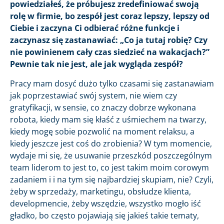
powiedziałeś, że próbujesz zredefiniować swoją
rolę w firmie, bo zespół jest coraz lepszy, lepszy od
Ciebie i zaczyna Ci odbierać różne funkcje i
zaczynasz się zastanawiać: „Co ja tutaj robię? Czy
nie powinienem cały czas siedzieć na wakacjach?”
Pewnie tak nie jest, ale jak wygląda zespół?
Pracy mam dosyć dużo tylko czasami się zastanawiam
jak poprzestawiać swój system, nie wiem czy
gratyfikacji, w sensie, co znaczy dobrze wykonana
robota, kiedy mam się kłaść z uśmiechem na twarzy,
kiedy mogę sobie pozwolić na moment relaksu, a
kiedy jeszcze jest coś do zrobienia? W tym momencie,
wydaje mi się, że usuwanie przeszkód poszczególnym
team liderom to jest to, co jest takim moim corowym
zadaniem i i na tym się najbardziej skupiam, nie? Czyli,
żeby w sprzedaży, marketingu, obsłudze klienta,
developmencie, żeby wszędzie, wszystko mogło iść
gładko, bo często pojawiają się jakieś takie tematy,