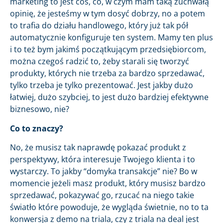
marketing to jest coś, co, w czym mam taką zuchwałą
opinię, że jesteśmy w tym dosyć dobrzy, no a potem
to trafia do działu handlowego, który już tak pół
automatycznie konfiguruje ten system. Mamy ten plus
i to też bym jakimś początkującym przedsiębiorcom,
można czegoś radzić to, żeby starali się tworzyć
produkty, których nie trzeba za bardzo sprzedawać,
tylko trzeba je tylko prezentować. Jest jakby dużo
łatwiej, dużo szybciej, to jest dużo bardziej efektywne
biznesowo, nie?
Co to znaczy?
No, że musisz tak naprawdę pokazać produkt z
perspektywy, która interesuje Twojego klienta i to
wystarczy. To jakby “domyka transakcje” nie? Bo w
momencie jeżeli masz produkt, który musisz bardzo
sprzedawać, pokazywać go, rzucać na niego takie
światło które powoduje, że wygląda świetnie, no to ta
konwersja z demo na triala, czy z triala na deal jest