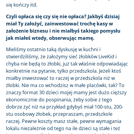
się kończy itd.
Czyli opłaca się czy się nie opłaca? Jakbyś dzisiaj
miał Ty założyć, zainwestować trochę kasy w
założenie biznesu i nie miałbyś takiego pomysłu
jak miałeś wtedy, obserwując mamę.
Mieliśmy ostatnio taką dyskusję w kuchni i
stwierdziliśmy, że założymy sieć żłobków LiveKid i
chyba nie będą to żłobki, już tak właśnie odpowiadając
konkretnie na pytanie, tylko przedszkola. Jeżeli ktoś
miałby inwestować to raczej w przedszkola niż w
żłobki. Nie ma co wchodzisz w małe placówki, tak? To
znaczy format 30 dzieci mojej mamy jest dużo cięższy
ekonomicznie do pospinania, żeby sobie z tego
dobrze żyć niż na przykład gdybyś miał 100-stu, 200-
stu osobowy żłobek, przepraszam, przedszkole
raczej. Pewne koszty masz stałe, pewne wymagania
lokalu niezależnie od tego na ile dzieci są stałe i też