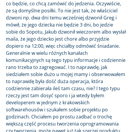
co będzie, co chcą zamówić do jedzenia. Oczywiście,
że są domyślne posiłki. To nie jest tak, że właściciel
dzwoni np. dwa dni temu wcześniej dzwonił Greg i
mówił, że jego dziecka nie będzie 3 dni, bo jedzie
sobie do Sopotu, Jakub dzwonił wieczorem albo wysłał
maila, że jego dziecko jest chore albo przyjdzie
dopiero na 12:00, więc chciałby odmówić śniadanie.
Generalnie w wielu różnych kanałach
komunikacyjnych są tego typu informacje i codziennie
rano trzeba to zagregować. I to naprawdę, jak
siedziałem sobie dużo u mojej mamy i obserwowałem
to naprawdę była dość duża operacja, która
codziennie zabierała ileś tam czasu, nie? I tego typu
rzeczy jest tam dosyć sporo i ja wtedy byłem
developerem w jednym z krakowskich
softwarehousów i szukałem sobie projektu po
godzinach. Chciałem po prostu zadbać o trochę
większą część procesu tworzenia oprogramowania
czy tworzenia, może nawet już tak szerzej produktu,