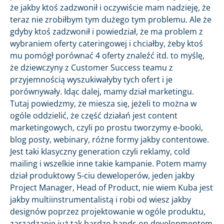
że jakby ktoś zadzwonił i oczywiście mam nadzieję, że
teraz nie zrobiłbym tym dużego tym problemu. Ale że
gdyby ktoś zadzwonił i powiedział, że ma problem z
wybraniem oferty cateringowej i chciałby, żeby ktoś
mu pomógł porównać 4 oferty znaleźć itd. to myślę,
że dziewczyny z Customer Success teamu z
przyjemnością wyszukiwałyby tych ofert i je
porównywały. Idąc dalej, mamy dział marketingu.
Tutaj powiedzmy, że miesza się, jeżeli to można w
ogóle oddzielić, że część działań jest content
marketingowych, czyli po prostu tworzymy e-booki,
blog posty, webinary, różne formy jakby contentowe.
Jest taki klasyczny generation czyli reklamy, cold
mailing i wszelkie inne takie kampanie. Potem mamy
dział produktowy 5-ciu deweloperów, jeden jakby
Project Manager, Head of Product, nie wiem Kuba jest
jakby multiinstrumentalistą i robi od wiesz jakby
designów poprzez projektowanie w ogóle produktu,
zarządzanie już tak bardzo hands on developmentem