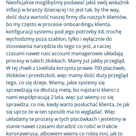
Nieoficjalnie moglibyśmy podawać jakiś swój wskaźnik
inflacji w branży dziecięcej i to jest tak, by the way,
dość duża wartość naszej firmy dla naszych klientów,
bo my często w procesie onboardingu klienta,
konfiguracji systemu pod jego potrzeby itd, trochę
wychodzimy poza szablon, tylko i wyłącznie do
stosowania narzędzia do tego co jest, a raczej
czasami nawet nasi account managerowie układają
procesy w takich żłobkach. Mamy już jakby przegląd.
W tej chwili z LiveKida korzysta prawie 700 placówek,
żłobków i przedszkoli, więc mamy dość duży przegląd
tego, co się dzieje. Wiemy, jakie systemy się
sprawdzają na dłuższą metę, bo najstarsi klienci z
nami współpracują 2 lata, więc już wiemy co się
sprawdza, co nie, kiedy warto posłuchać klienta, że jak
się uprze że w ten sposób ma to wyglądać. Więc
układamy te procesy w tych placówkach i jesteśmy w
stanie nawet czasami doradzić co robić w trakcie
koronawirusa, albowiem wiemy co robią inni, jak to