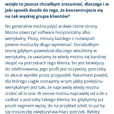
wzięło to jeszcze chciałbym zrozumieć, dlaczego i w
jaki sposób doszło do tego, że koncentrujecie się
na tak wąskiej grupie klientów?
No generalnie można pójść w dwie różne strony.
Można otworzyć software horyzontalny albo
wertykalny. Plusy, minusy każdego z rozwiązań
pewnie można by długo wymieniać. Dorabiałbym
teorię gdybym powiedział dlaczego weszliśmy w
wertykalny, że uważamy że wtedy można się bardziej
skupić na potrzebach tego klienta, bo jest łatwiejszy
do zdefiniowania, jego profil jest oczywisty, potrzeby,
to akurat wynikło przez przypadek. Natomiast powód,
dla którego ciągle zostajemy w tym jakby podejściu
wertykalnym jest taki, że naprawdę wtedy można
zrobić all in one. W sensie można naprawdę od a do z
zadbać o potrzeby takiego klienta, bo gdybyśmy już
poszli segment wyżej, do na przykład szkół, to już by
się troszeczkę zwiększył wachlarz potrzeb. Byłoby