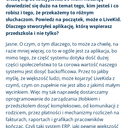
dowiedzieć się dużo na temat tego, kim jesteś i co
robisz i tego, że przekażemy to różnym
słuchaczom. Powiedz na początek, może o LiveKid.
Dlaczego stworzyłeś aplikację, którą wspierasz
przedszkola i nie tylko?
Jasne. O czym, o tym dlaczego, to może za chwilę, na
razie mniej więcej, co to w ogóle jest za aplikacja, bo
mimo tego, że część systemu dotyka dość dużej
części społeczeństwa to ta corowa wartość naszego
systemu jest dosyć backofficowa. Przez to jakby
myślę, że większość ludzi, może kojarzyć LiveKida z
czymś, czym on zupełnie nie jest albo z jakimś małym
wycinkiem. Więc my tak naprawdę dostarczamy
oprogramowanie do zarządzania żłobkiem i
przedszkolem dosyć kompleksowo, od komunikacji z
rodzicem, przez płatności i mechanizmy rozliczeń na
fakturach, raportach i grafikach pracowników
kończąc. Czyli taki system ERP, jaki pewnie większość