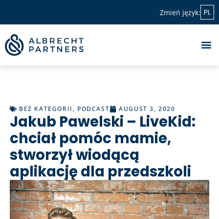
PL
Zmień język:
BEZ KATEGORII
,
PODCAST
AUGUST 3, 2020
Jakub Pawelski – LiveKid:
chciał pomóc mamie,
stworzył wiodącą
aplikację dla przedszkoli