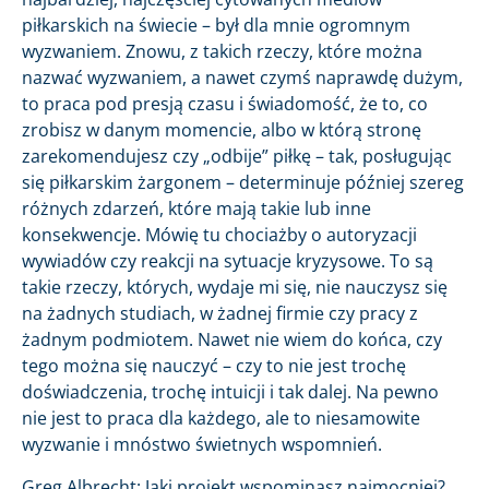
piłkarskich na świecie – był dla mnie ogromnym
wyzwaniem. Znowu, z takich rzeczy, które można
nazwać wyzwaniem, a nawet czymś naprawdę dużym,
to praca pod presją czasu i świadomość, że to, co
zrobisz w danym momencie, albo w którą stronę
zarekomendujesz czy „odbije” piłkę – tak, posługując
się piłkarskim żargonem – determinuje później szereg
różnych zdarzeń, które mają takie lub inne
konsekwencje. Mówię tu chociażby o autoryzacji
wywiadów czy reakcji na sytuacje kryzysowe. To są
takie rzeczy, których, wydaje mi się, nie nauczysz się
na żadnych studiach, w żadnej firmie czy pracy z
żadnym podmiotem. Nawet nie wiem do końca, czy
tego można się nauczyć – czy to nie jest trochę
doświadczenia, trochę intuicji i tak dalej. Na pewno
nie jest to praca dla każdego, ale to niesamowite
wyzwanie i mnóstwo świetnych wspomnień.
Greg Albrecht: Jaki projekt wspominasz najmocniej?