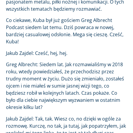
pasjonatem metalu, piłki nożnej i komunikacji. O tych
wszystkich tematach będziemy rozmawiać.
Co ciekawe, Kuba był już gościem Greg Albrecht
Podcast siedem lat temu. Dziś powraca w nowej,
bardziej casualowej odsłonie. Mega się cieszę. Cześć,
Kuba!
Jakub Zajdel: Cześć, hej, hej.
Greg Albrecht: Siedem lat. Jak rozmawialiśmy w 2018
roku, wtedy powiedziałeś, że przechodzisz przez
trudny moment w życiu. Dużo się zmieniało, zostałeś
ojcem i nie miałeś w sumie jasnej wizji tego, co
będziesz robił w kolejnych latach. Czas pokaże. Co
było dla ciebie największym wyzwaniem w ostatnim
okresie kilku lat?
Jakub Zajdel: Tak, tak. Wiesz co, no dzięki w ogóle za
rozmowę. Kurczę, no tak, ja tutaj, jak popatrzyłem, jak
wysłałeś mi tego linka, że to jest aż tak długi czas,