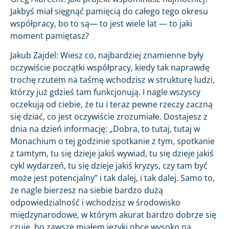
Jakbyś miał sięgnąć pamięcią do całego tego okresu
współpracy, bo to są— to jest wiele lat — to jaki
moment pamiętasz?
Jakub Zajdel: Wiesz co, najbardziej znamienne były
oczywiście początki współpracy, kiedy tak naprawdę
trochę rzutem na taśmę wchodzisz w strukturę ludzi,
którzy już gdzieś tam funkcjonują. I nagle wszyscy
oczekują od ciebie, że tu i teraz pewne rzeczy zaczną
się dziać, co jest oczywiście zrozumiałe. Dostajesz z
dnia na dzień informację: „Dobra, to tutaj, tutaj w
Monachium o tej godzinie spotkanie z tym, spotkanie
z tamtym, tu się dzieje jakiś wywiad, tu się dzieje jakiś
cykl wydarzeń, tu się dzieje jakiś kryzys, czy tam być
może jest potencjalny” i tak dalej, i tak dalej. Samo to,
że nagle bierzesz na siebie bardzo dużą
odpowiedzialność i wchodzisz w środowisko
międzynarodowe, w którym akurat bardzo dobrze się
czuję, bo zawsze miałem języki obce wysoko na