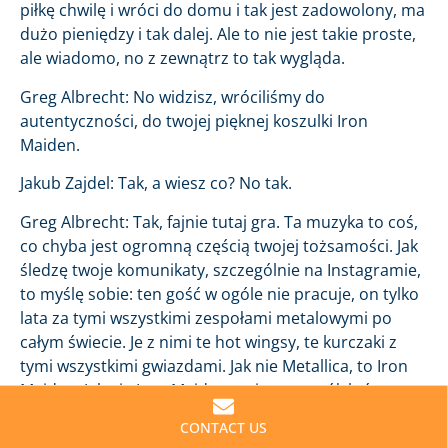
piłkę chwilę i wróci do domu i tak jest zadowolony, ma
dużo pieniędzy i tak dalej. Ale to nie jest takie proste,
ale wiadomo, no z zewnątrz to tak wygląda.
Greg Albrecht: No widzisz, wróciliśmy do
autentyczności, do twojej pięknej koszulki Iron
Maiden.
Jakub Zajdel: Tak, a wiesz co? No tak.
Greg Albrecht: Tak, fajnie tutaj gra. Ta muzyka to coś,
co chyba jest ogromną częścią twojej tożsamości. Jak
śledzę twoje komunikaty, szczególnie na Instagramie,
to myślę sobie: ten gość w ogóle nie pracuje, on tylko
lata za tymi wszystkimi zespołami metalowymi po
całym świecie. Je z nimi te hot wingsy, te kurczaki z
tymi wszystkimi gwiazdami. Jak nie Metallica, to Iron
Maiden. Jak nie Iron Maiden, to inny zespół, którego
nie znam tylko dlatego, że jeszcze nie jestem
CONTACT US
ekspertem w tej dziedzinie takim jak ty. Powiedz coś o