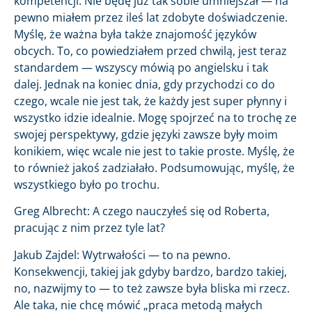
kompetencji. Nie będę już tak sobie umniejszał — na
pewno miałem przez ileś lat zdobyte doświadczenie.
Myślę, że ważna była także znajomość języków
obcych. To, co powiedziałem przed chwilą, jest teraz
standardem — wszyscy mówią po angielsku i tak
dalej. Jednak na koniec dnia, gdy przychodzi co do
czego, wcale nie jest tak, że każdy jest super płynny i
wszystko idzie idealnie. Mogę spojrzeć na to trochę ze
swojej perspektywy, gdzie języki zawsze były moim
konikiem, więc wcale nie jest to takie proste. Myślę, że
to również jakoś zadziałało. Podsumowując, myślę, że
wszystkiego było po trochu.
Greg Albrecht: A czego nauczyłeś się od Roberta,
pracując z nim przez tyle lat?
Jakub Zajdel: Wytrwałości — to na pewno.
Konsekwencji, takiej jak gdyby bardzo, bardzo takiej,
no, nazwijmy to — to też zawsze była bliska mi rzecz.
Ale taka, nie chcę mówić „praca metodą małych