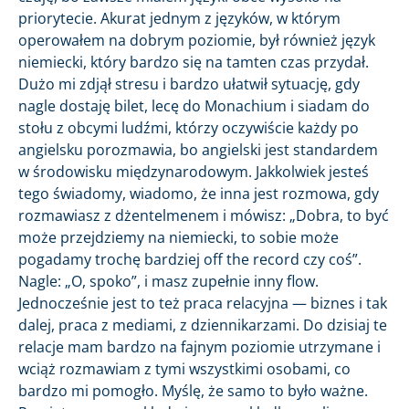
priorytecie. Akurat jednym z języków, w którym
operowałem na dobrym poziomie, był również język
niemiecki, który bardzo się na tamten czas przydał.
Dużo mi zdjął stresu i bardzo ułatwił sytuację, gdy
nagle dostaję bilet, lecę do Monachium i siadam do
stołu z obcymi ludźmi, którzy oczywiście każdy po
angielsku porozmawia, bo angielski jest standardem
w środowisku międzynarodowym. Jakkolwiek jesteś
tego świadomy, wiadomo, że inna jest rozmowa, gdy
rozmawiasz z dżentelmenem i mówisz: „Dobra, to być
może przejdziemy na niemiecki, to sobie może
pogadamy trochę bardziej off the record czy coś”.
Nagle: „O, spoko”, i masz zupełnie inny flow.
Jednocześnie jest to też praca relacyjna — biznes i tak
dalej, praca z mediami, z dziennikarzami. Do dzisiaj te
relacje mam bardzo na fajnym poziomie utrzymane i
wciąż rozmawiam z tymi wszystkimi osobami, co
bardzo mi pomogło. Myślę, że samo to było ważne.