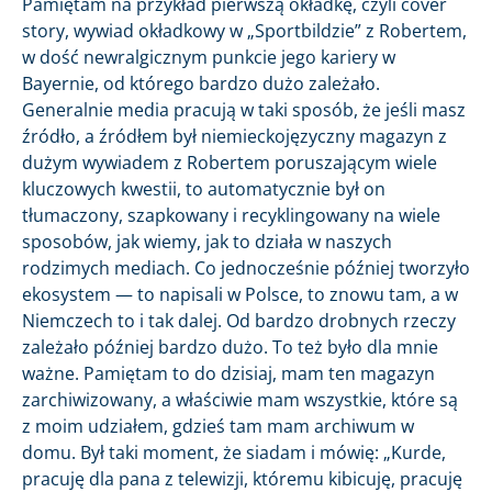
Pamiętam na przykład pierwszą okładkę, czyli cover
story, wywiad okładkowy w „Sportbildzie” z Robertem,
w dość newralgicznym punkcie jego kariery w
Bayernie, od którego bardzo dużo zależało.
Generalnie media pracują w taki sposób, że jeśli masz
źródło, a źródłem był niemieckojęzyczny magazyn z
dużym wywiadem z Robertem poruszającym wiele
kluczowych kwestii, to automatycznie był on
tłumaczony, szapkowany i recyklingowany na wiele
sposobów, jak wiemy, jak to działa w naszych
rodzimych mediach. Co jednocześnie później tworzyło
ekosystem — to napisali w Polsce, to znowu tam, a w
Niemczech to i tak dalej. Od bardzo drobnych rzeczy
zależało później bardzo dużo. To też było dla mnie
ważne. Pamiętam to do dzisiaj, mam ten magazyn
zarchiwizowany, a właściwie mam wszystkie, które są
z moim udziałem, gdzieś tam mam archiwum w
domu. Był taki moment, że siadam i mówię: „Kurde,
pracuję dla pana z telewizji, któremu kibicuję, pracuję