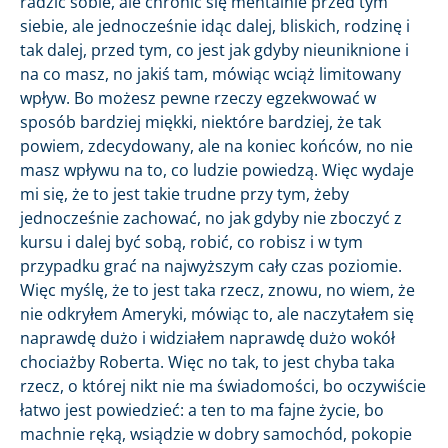
radzić sobie, ale chronić się mentalnie przed tym
siebie, ale jednocześnie idąc dalej, bliskich, rodzinę i
tak dalej, przed tym, co jest jak gdyby nieuniknione i
na co masz, no jakiś tam, mówiąc wciąż limitowany
wpływ. Bo możesz pewne rzeczy egzekwować w
sposób bardziej miękki, niektóre bardziej, że tak
powiem, zdecydowany, ale na koniec końców, no nie
masz wpływu na to, co ludzie powiedzą. Więc wydaje
mi się, że to jest takie trudne przy tym, żeby
jednocześnie zachować, no jak gdyby nie zboczyć z
kursu i dalej być sobą, robić, co robisz i w tym
przypadku grać na najwyższym cały czas poziomie.
Więc myślę, że to jest taka rzecz, znowu, no wiem, że
nie odkryłem Ameryki, mówiąc to, ale naczytałem się
naprawdę dużo i widziałem naprawdę dużo wokół
chociażby Roberta. Więc no tak, to jest chyba taka
rzecz, o której nikt nie ma świadomości, bo oczywiście
łatwo jest powiedzieć: a ten to ma fajne życie, bo
machnie ręką, wsiądzie w dobry samochód, pokopie