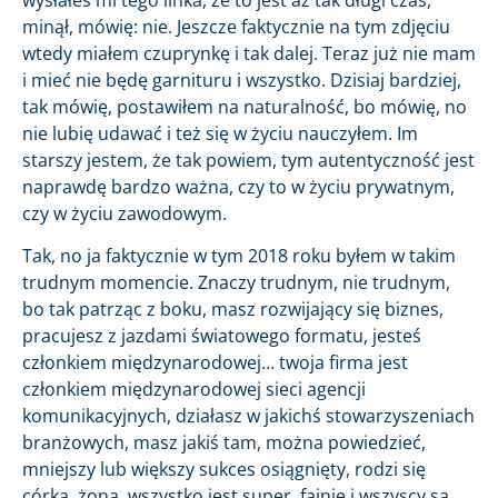
minął, mówię: nie. Jeszcze faktycznie na tym zdjęciu
wtedy miałem czuprynkę i tak dalej. Teraz już nie mam
i mieć nie będę garnituru i wszystko. Dzisiaj bardziej,
tak mówię, postawiłem na naturalność, bo mówię, no
nie lubię udawać i też się w życiu nauczyłem. Im
starszy jestem, że tak powiem, tym autentyczność jest
naprawdę bardzo ważna, czy to w życiu prywatnym,
czy w życiu zawodowym.
Tak, no ja faktycznie w tym 2018 roku byłem w takim
trudnym momencie. Znaczy trudnym, nie trudnym,
bo tak patrząc z boku, masz rozwijający się biznes,
pracujesz z jazdami światowego formatu, jesteś
członkiem międzynarodowej… twoja firma jest
członkiem międzynarodowej sieci agencji
komunikacyjnych, działasz w jakichś stowarzyszeniach
branżowych, masz jakiś tam, można powiedzieć,
mniejszy lub większy sukces osiągnięty, rodzi się
córka, żona, wszystko jest super, fajnie i wszyscy są