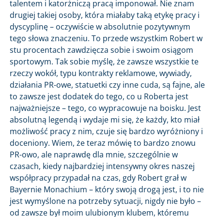
talentem i katorżniczą pracą imponował. Nie znam
drugiej takiej osoby, która miałaby taką etykę pracy i
dyscyplinę – oczywiście w absolutnie pozytywnym
tego słowa znaczeniu. To przede wszystkim Robert w
stu procentach zawdzięcza sobie i swoim osiągom
sportowym. Tak sobie myślę, że zawsze wszystkie te
rzeczy wokół, typu kontrakty reklamowe, wywiady,
działania PR-owe, statuetki czy inne cuda, są fajne, ale
to zawsze jest dodatek do tego, co u Roberta jest
najważniejsze – tego, co wypracowuje na boisku. Jest
absolutną legendą i wydaje mi się, że każdy, kto miał
możliwość pracy z nim, czuje się bardzo wyróżniony i
doceniony. Wiem, że teraz mówię to bardzo znowu
PR-owo, ale naprawdę dla mnie, szczególnie w
czasach, kiedy najbardziej intensywny okres naszej
współpracy przypadał na czas, gdy Robert grał w
Bayernie Monachium – który swoją drogą jest, i to nie
jest wymyślone na potrzeby sytuacji, nigdy nie było –
od zawsze był moim ulubionym klubem, któremu