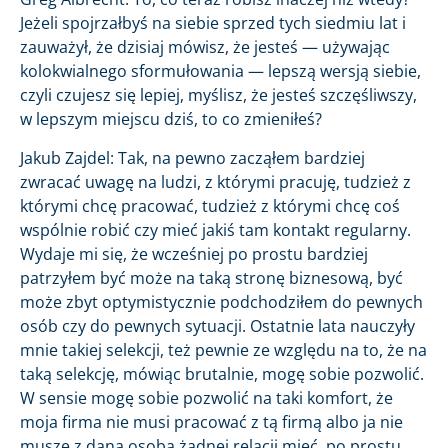
Jeżeli spojrzałbyś na siebie sprzed tych siedmiu lat i
zauważył, że dzisiaj mówisz, że jesteś — używając
kolokwialnego sformułowania — lepszą wersją siebie,
czyli czujesz się lepiej, myślisz, że jesteś szczęśliwszy,
w lepszym miejscu dziś, to co zmieniłeś?
Jakub Zajdel: Tak, na pewno zacząłem bardziej
zwracać uwagę na ludzi, z którymi pracuję, tudzież z
którymi chcę pracować, tudzież z którymi chcę coś
wspólnie robić czy mieć jakiś tam kontakt regularny.
Wydaje mi się, że wcześniej po prostu bardziej
patrzyłem być może na taką stronę biznesową, być
może zbyt optymistycznie podchodziłem do pewnych
osób czy do pewnych sytuacji. Ostatnie lata nauczyły
mnie takiej selekcji, też pewnie ze względu na to, że na
taką selekcję, mówiąc brutalnie, mogę sobie pozwolić.
W sensie mogę sobie pozwolić na taki komfort, że
moja firma nie musi pracować z tą firmą albo ja nie
muszę z daną osobą żadnej relacji mieć, po prostu