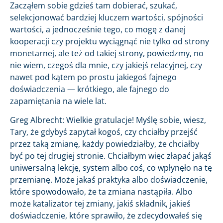
Zacząłem sobie gdzieś tam dobierać, szukać,
selekcjonować bardziej kluczem wartości, spójności
wartości, a jednocześnie tego, co mogę z danej
kooperacji czy projektu wyciągnąć nie tylko od strony
monetarnej, ale też od takiej strony, powiedzmy, no
nie wiem, czegoś dla mnie, czy jakiejś relacyjnej, czy
nawet pod kątem po prostu jakiegoś fajnego
doświadczenia — krótkiego, ale fajnego do
zapamiętania na wiele lat.
Greg Albrecht: Wielkie gratulacje! Myślę sobie, wiesz,
Tary, że gdybyś zapytał kogoś, czy chciałby przejść
przez taką zmianę, każdy powiedziałby, że chciałby
być po tej drugiej stronie. Chciałbym więc złapać jakąś
uniwersalną lekcję, system albo coś, co wpłynęło na tę
przemianę. Może jakaś praktyka albo doświadczenie,
które spowodowało, że ta zmiana nastąpiła. Albo
może katalizator tej zmiany, jakiś składnik, jakieś
doświadczenie, które sprawiło, że zdecydowałeś się