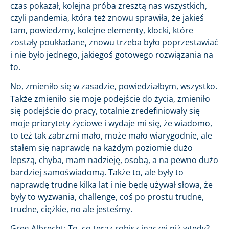
czas pokazał, kolejna próba zresztą nas wszystkich,
czyli pandemia, która też znowu sprawiła, że jakieś
tam, powiedzmy, kolejne elementy, klocki, które
zostały poukładane, znowu trzeba było poprzestawiać
i nie było jednego, jakiegoś gotowego rozwiązania na
to.
No, zmieniło się w zasadzie, powiedziałbym, wszystko.
Także zmieniło się moje podejście do życia, zmieniło
się podejście do pracy, totalnie zredefiniowały się
moje priorytety życiowe i wydaje mi się, że wiadomo,
to też tak zabrzmi mało, może mało wiarygodnie, ale
stałem się naprawdę na każdym poziomie dużo
lepszą, chyba, mam nadzieję, osobą, a na pewno dużo
bardziej samoświadomą. Także to, ale były to
naprawdę trudne kilka lat i nie będę używał słowa, że
były to wyzwania, challenge, coś po prostu trudne,
trudne, ciężkie, no ale jesteśmy.
Greg Albrecht: To, co teraz robisz inaczej niż wtedy?