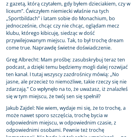
z gazetą, którą czytałem, gdy byłem dzieciakiem, czy w
liceum”. Ćwiczyłem niemiecki właśnie na tych
„Sportbildach” i latam sobie do Monachium, bo
jednocześnie, chcąc czy nie chcąc, oglądam mecz
klubu, którego kibicuję, siedząc w dość
przywilejowanym miejscu. Tak, to był trochę dream
come true. Naprawdę świetne doświadczenie.
Greg Albrecht: Mam prośbę: zasubskrybuj teraz ten
podcast, a dzięki temu będziemy mogli dalej rozwijać
ten kanał. I tutaj wszyscy zazdrośnicy mówią: „No
jasne, ale przecież to niemożliwe, takie rzeczy się nie
zdarzają.” Co wpłynęło na to, że uważasz, iż znalazłeś
się w tym miejscu, że twój sen się spełnił?
Jakub Zajdel: Nie wiem, wydaje mi się, że to trochę, a
może nawet sporo szczęścia, trochę bycia w
odpowiednim miejscu, w odpowiednim czasie, z
odpowiednimi osobami. Pewnie też trochę