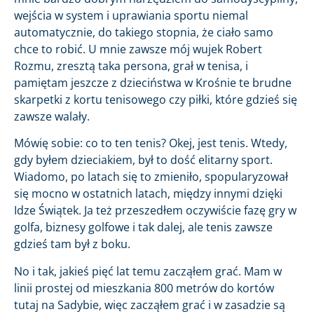
wejścia w system i uprawiania sportu niemal
automatycznie, do takiego stopnia, że ciało samo
chce to robić. U mnie zawsze mój wujek Robert
Rozmu, zresztą taka persona, grał w tenisa, i
pamiętam jeszcze z dzieciństwa w Krośnie te brudne
skarpetki z kortu tenisowego czy piłki, które gdzieś się
zawsze walały.
Mówię sobie: co to ten tenis? Okej, jest tenis. Wtedy,
gdy byłem dzieciakiem, był to dość elitarny sport.
Wiadomo, po latach się to zmieniło, spopularyzował
się mocno w ostatnich latach, między innymi dzięki
Idze Świątek. Ja też przeszedłem oczywiście fazę gry w
golfa, biznesy golfowe i tak dalej, ale tenis zawsze
gdzieś tam był z boku.
No i tak, jakieś pięć lat temu zacząłem grać. Mam w
linii prostej od mieszkania 800 metrów do kortów
tutaj na Sadybie, więc zacząłem grać i w zasadzie są