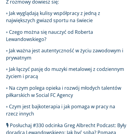
Z rozmowy dowiesz się:
▫️ Jak wyglądają kulisy współpracy z jedną z
największych gwiazd sportu na świecie
▫️ Czego można się nauczyć od Roberta
Lewandowskiego?
▫️ Jak ważna jest autentyczność w życiu zawodowym i
prywatnym
▫️ Jak łączyć pasję do muzyki metalowej z codziennym
życiem i pracą
▫️ Na czym polega opieka i rozwój młodych talentów
piłkarskich w Social FC Agency
▫️ Czym jest bajkoterapia i jak pomaga w pracy na
rzecz innych
🎙️ Posłuchaj #330 odcinka Greg Albrecht Podcast: Były
doradca Lewandowskiego: Jak być sobą? Pomaga