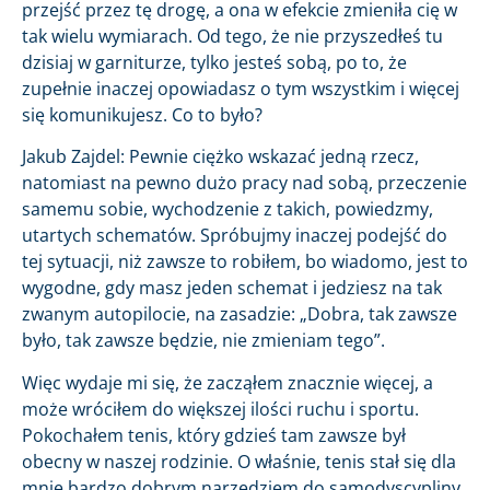
przejść przez tę drogę, a ona w efekcie zmieniła cię w
tak wielu wymiarach. Od tego, że nie przyszedłeś tu
dzisiaj w garniturze, tylko jesteś sobą, po to, że
zupełnie inaczej opowiadasz o tym wszystkim i więcej
się komunikujesz. Co to było?
Jakub Zajdel: Pewnie ciężko wskazać jedną rzecz,
natomiast na pewno dużo pracy nad sobą, przeczenie
samemu sobie, wychodzenie z takich, powiedzmy,
utartych schematów. Spróbujmy inaczej podejść do
tej sytuacji, niż zawsze to robiłem, bo wiadomo, jest to
wygodne, gdy masz jeden schemat i jedziesz na tak
zwanym autopilocie, na zasadzie: „Dobra, tak zawsze
było, tak zawsze będzie, nie zmieniam tego”.
Więc wydaje mi się, że zacząłem znacznie więcej, a
może wróciłem do większej ilości ruchu i sportu.
Pokochałem tenis, który gdzieś tam zawsze był
obecny w naszej rodzinie. O właśnie, tenis stał się dla
mnie bardzo dobrym narzędziem do samodyscypliny,