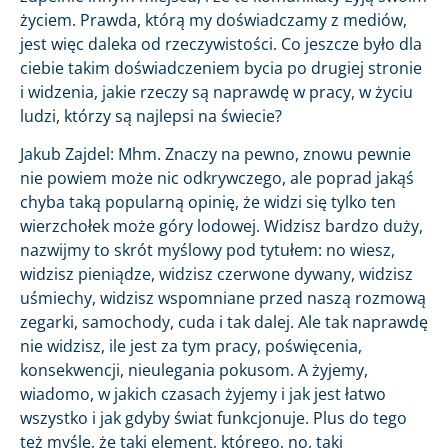
życiem. Prawda, którą my doświadczamy z mediów,
jest więc daleka od rzeczywistości. Co jeszcze było dla
ciebie takim doświadczeniem bycia po drugiej stronie
i widzenia, jakie rzeczy są naprawdę w pracy, w życiu
ludzi, którzy są najlepsi na świecie?
Jakub Zajdel: Mhm. Znaczy na pewno, znowu pewnie
nie powiem może nic odkrywczego, ale poprad jakąś
chyba taką popularną opinię, że widzi się tylko ten
wierzchołek może góry lodowej. Widzisz bardzo duży,
nazwijmy to skrót myślowy pod tytułem: no wiesz,
widzisz pieniądze, widzisz czerwone dywany, widzisz
uśmiechy, widzisz wspomniane przed naszą rozmową
zegarki, samochody, cuda i tak dalej. Ale tak naprawdę
nie widzisz, ile jest za tym pracy, poświęcenia,
konsekwencji, nieulegania pokusom. A żyjemy,
wiadomo, w jakich czasach żyjemy i jak jest łatwo
wszystko i jak gdyby świat funkcjonuje. Plus do tego
też myślę, że taki element, którego, no, taki