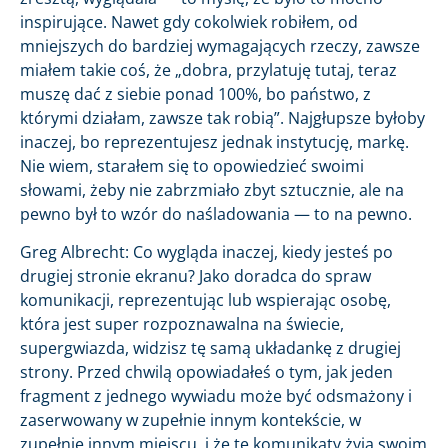
inspirujące. Nawet gdy cokolwiek robiłem, od
mniejszych do bardziej wymagających rzeczy, zawsze
miałem takie coś, że „dobra, przylatuję tutaj, teraz
muszę dać z siebie ponad 100%, bo państwo, z
którymi działam, zawsze tak robią”. Najgłupsze byłoby
inaczej, bo reprezentujesz jednak instytucję, markę.
Nie wiem, starałem się to opowiedzieć swoimi
słowami, żeby nie zabrzmiało zbyt sztucznie, ale na
pewno był to wzór do naśladowania — to na pewno.
Greg Albrecht: Co wygląda inaczej, kiedy jesteś po
drugiej stronie ekranu? Jako doradca do spraw
komunikacji, reprezentując lub wspierając osobę,
która jest super rozpoznawalna na świecie,
supergwiazda, widzisz tę samą układankę z drugiej
strony. Przed chwilą opowiadałeś o tym, jak jeden
fragment z jednego wywiadu może być odsmażony i
zaserwowany w zupełnie innym kontekście, w
zupełnie innym miejscu, i że te komunikaty żyją swoim