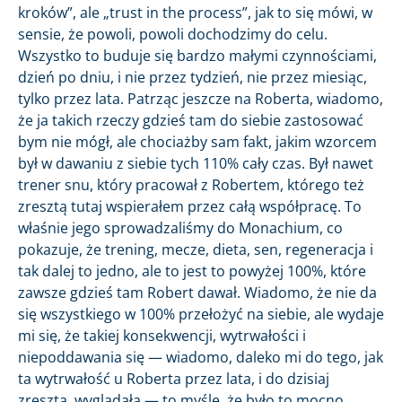
kroków”, ale „trust in the process”, jak to się mówi, w
sensie, że powoli, powoli dochodzimy do celu.
Wszystko to buduje się bardzo małymi czynnościami,
dzień po dniu, i nie przez tydzień, nie przez miesiąc,
tylko przez lata. Patrząc jeszcze na Roberta, wiadomo,
że ja takich rzeczy gdzieś tam do siebie zastosować
bym nie mógł, ale chociażby sam fakt, jakim wzorcem
był w dawaniu z siebie tych 110% cały czas. Był nawet
trener snu, który pracował z Robertem, którego też
zresztą tutaj wspierałem przez całą współpracę. To
właśnie jego sprowadzaliśmy do Monachium, co
pokazuje, że trening, mecze, dieta, sen, regeneracja i
tak dalej to jedno, ale to jest to powyżej 100%, które
zawsze gdzieś tam Robert dawał. Wiadomo, że nie da
się wszystkiego w 100% przełożyć na siebie, ale wydaje
mi się, że takiej konsekwencji, wytrwałości i
niepoddawania się — wiadomo, daleko mi do tego, jak
ta wytrwałość u Roberta przez lata, i do dzisiaj
zresztą, wyglądała — to myślę, że było to mocno