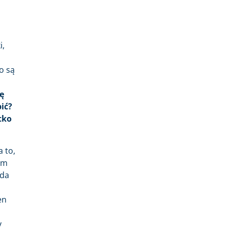
i,
j
o są
ę
ić?
tko
a to,
am
żda
en
y