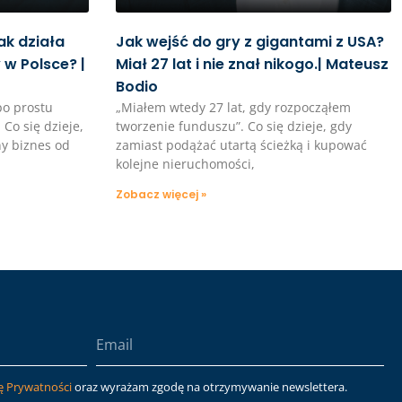
ak działa
Jak wejść do gry z gigantami z USA?
w Polsce? |
Miał 27 lat i nie znał nikogo.| Mateusz
Bodio
po prostu
„Miałem wtedy 27 lat, gdy rozpocząłem
. Co się dzieje,
tworzenie funduszu”. Co się dzieje, gdy
y biznes od
zamiast podążać utartą ścieżką i kupować
kolejne nieruchomości,
Zobacz więcej »
ę Prywatności
oraz wyrażam zgodę na otrzymywanie newslettera.