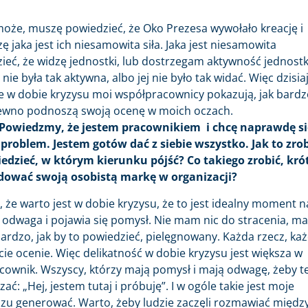
może, muszę powiedzieć, że Oko Prezesa wywołało kreację i
ę jaka jest ich niesamowita siła. Jaka jest niesamowita
eć, że widzę jednostki, lub dostrzegam aktywność jednostk
nie była tak aktywna, albo jej nie było tak widać. Więc dzisia
zie w dobie kryzysu moi współpracownicy pokazują, jak bardz
 pewno podnoszą swoją ocenę w moich oczach.
? Powiedzmy, że jestem pracownikiem i chcę naprawdę si
problem. Jestem gotów dać z siebie wszystko. Jak to zrob
iedzieć, w którym kierunku pójść? Co takiego zrobić, kró
udować swoją osobistą markę w organizacji?
, że warto jest w dobie kryzysu, że to jest idealny moment n
 odwaga i pojawia się pomysł. Nie mam nic do stracenia, m
bardzo, jak by to powiedzieć, pielęgnowany. Każda rzecz, ka
e ocenie. Więc delikatność w dobie kryzysu jest większa w
acownik. Wszyscy, którzy mają pomysł i mają odwagę, żeby t
: „Hej, jestem tutaj i próbuję”. I w ogóle takie jest moje
azu generować. Warto, żeby ludzie zaczęli rozmawiać międz