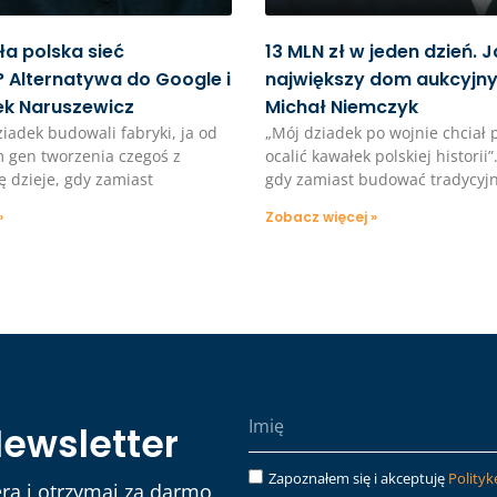
a polska sieć
13 MLN zł w jeden dzień. J
 Alternatywa do Google i
największy dom aukcyjny 
ek Naruszewicz
Michał Niemczyk
ziadek budowali fabryki, ja od
„Mój dziadek po wojnie chciał 
 gen tworzenia czegoś z
ocalić kawałek polskiej historii”
ę dzieje, gdy zamiast
gdy zamiast budować tradycyjn
»
Zobacz więcej »
Newsletter
Zapoznałem się i akceptuję
Polityk
ra i otrzymaj za darmo