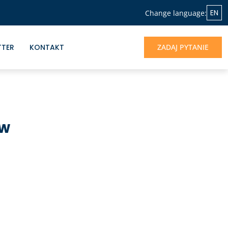
EN
Change language:
TTER
KONTAKT
ZADAJ PYTANIE
 w
NASZA OFERTA
Jeśli chcesz skorzystać z doświadczenia
Albrecht&Partners, otrzymać profesjonalne
wsparcie dla rozwoju Twojego biznesu -
jesteśmy do dyspozycji.
UMÓW SIĘ NA ROZMOWĘ