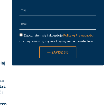
Zapoznałem się i akceptuję
Politykę Prywatności
oraz wyrażam zgodę na otrzymywanie newslettera.
— ZAPISZ SIĘ
iaj
sa
tać
 i
 ten