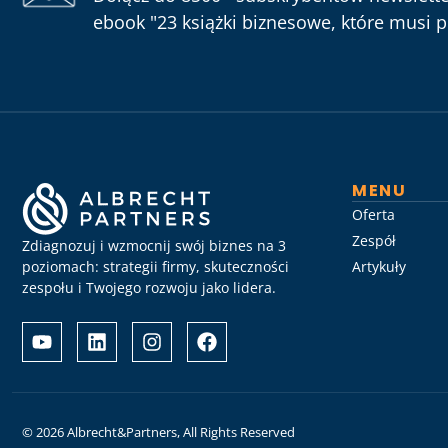
ebook "23 książki biznesowe, które musi pr
MENU
Oferta
Zespół
Zdiagnozuj i wzmocnij swój biznes na 3
poziomach: strategii firmy, skuteczności
Artykuły
zespołu i Twojego rozwoju jako lidera.
Albrecht
Разом
&
з
Partners
Albrechtpartners
разом
в
із
Slot
Слот
City
© 2026 Albrecht&Partners, All Rights Reserved