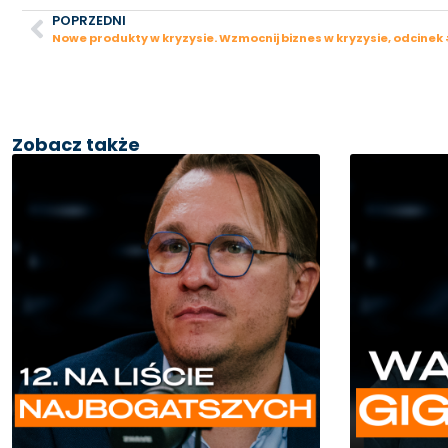
POPRZEDNI
Nowe produkty w kryzysie. Wzmocnij biznes w kryzysie, odcinek
Zobacz także