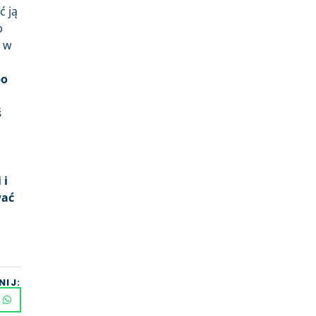
ć ją
b
ć w
po
ś
 i
wać
NIJ: