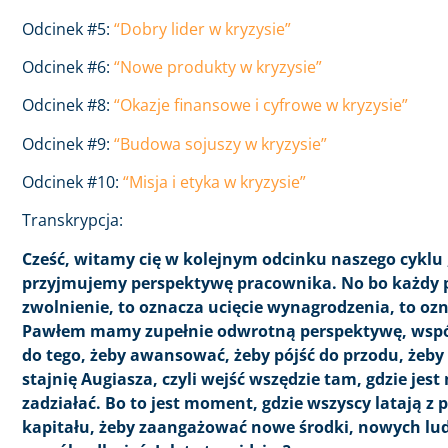
Odcinek #5:
“Dobry lider w kryzysie”
Odcinek #6:
“Nowe produkty w kryzysie”
Odcinek #8:
“Okazje finansowe i cyfrowe w kryzysie”
Odcinek #9:
“Budowa sojuszy w kryzysie”
Odcinek #10:
“Misja i etyka w kryzysie”
Transkrypcja:
Cześć, witamy cię w kolejnym odcinku naszego cyklu 
przyjmujemy perspektywę pracownika. No bo każdy pr
zwolnienie, to oznacza ucięcie wynagrodzenia, to oz
Pawłem mamy zupełnie odwrotną perspektywę, wspóln
do tego, żeby awansować, żeby pójść do przodu, żeb
stajnię Augiasza, czyli wejść wszędzie tam, gdzie jes
zadziałać. Bo to jest moment, gdzie wszyscy latają z 
kapitału, żeby zaangażować nowe środki, nowych ludz