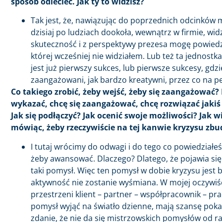
sposób odlecieć. Jak ty to widzisz?
Tak jest, że, nawiązując do poprzednich odcinków 
dzisiaj po ludziach dookoła, wewnątrz w firmie, widz
skuteczność i z perspektywy prezesa mogę powiedzi
której wcześniej nie widziałem. Lub też ta jednostka 
jest już pierwszy sukces, lub pierwsze sukcesy, gd
zaangażowani, jak bardzo kreatywni, przez co na
Co takiego zrobić, żeby wejść, żeby się zaangażować
wykazać, chcę się zaangażować, chcę rozwiązać jakiś 
Jak się podłączyć? Jak ocenić swoje możliwości? Jak w
mówiąc, żeby rzeczywiście na tej kanwie kryzysu zb
I tutaj wrócimy do odwagi i do tego co powiedziałeś
żeby awansować. Dlaczego? Dlatego, że pojawia się
taki pomysł. Więc ten pomysł w dobie kryzysu jest 
aktywność nie zostanie wyśmiana. W mojej oczywiści
przestrzeni klient – partner – współpracownik – pr
pomysł wyjąć na światło dzienne, mają szansę pokazać
zdanie, że nie da się mistrzowskich pomysłów od r