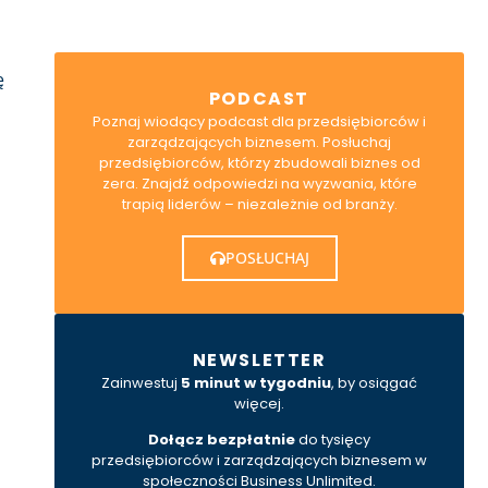
ę
PODCAST
Poznaj wiodący podcast dla przedsiębiorców i
zarządzających biznesem. Posłuchaj
przedsiębiorców, którzy zbudowali biznes od
zera. Znajdź odpowiedzi na wyzwania, które
trapią liderów – niezależnie od branży.
POSŁUCHAJ
NEWSLETTER
Zainwestuj
5 minut w tygodniu
, by osiągać
więcej.
Dołącz bezpłatnie
do tysięcy
przedsiębiorców i zarządzających biznesem w
społeczności Business Unlimited.