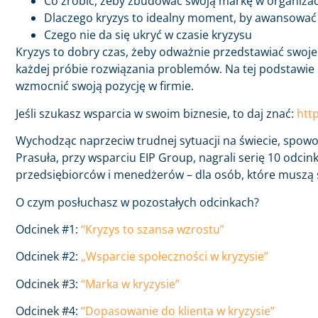
Co zrobić, żeby zbudować swoją markę w organizac
Dlaczego kryzys to idealny moment, by awansować
Czego nie da się ukryć w czasie kryzysu
Kryzys to dobry czas, żeby odważnie przedstawiać swoje 
każdej próbie rozwiązania problemów. Na tej podstawie
wzmocnić swoją pozycję w firmie.
Jeśli szukasz wsparcia w swoim biznesie, to daj znać:
htt
Wychodząc naprzeciw trudnej sytuacji na świecie, spow
Prasuła, przy wsparciu EIP Group, nagrali serię 10 odcin
przedsiębiorców i menedżerów – dla osób, które muszą s
O czym posłuchasz w pozostałych odcinkach?
Odcinek #1:
“Kryzys to szansa wzrostu”
Odcinek #2:
„Wsparcie społeczności w kryzysie”
Odcinek #3:
“Marka w kryzysie”
Odcinek #4:
“Dopasowanie do klienta w kryzysie”