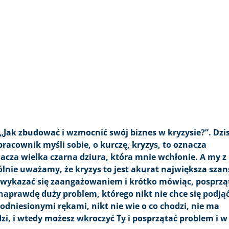
„Jak zbudować i wzmocnić swój biznes w kryzysie?”. Dzis
acownik myśli sobie, o kurczę, kryzys, to oznacza
nacza wielka czarna dziura, która mnie wchłonie. A my z
ie uważamy, że kryzys to jest akurat największa szan
y wykazać się zaangażowaniem i krótko mówiąc, posprzą
t naprawdę duży problem, którego nikt nie chce się podjąć
podniesionymi rękami, nikt nie wie o co chodzi, nie ma
i, i wtedy możesz wkroczyć Ty i posprzątać problem i w