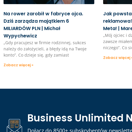
Na rower zarobił w fabryce ojca.
Jak powstał
Dziś zarządza majątkiem 6
reklamowa?
MILIARDÓW PLN | Michał
Meta! | Mar
Wypychewicz
„Mój ojciec i d
zawsze miałem
„Gdy pracujesz w firmie rodzinnej, sukces
niczego”. Co si
należy do założycieli, a błędy idą na Twoje
konto”. Co dzieje się, gdy zamiast
Zobacz więcej 
Zobacz więcej »
Business Unlimited 
Dołącz do 8500+ subskrybentów newslette