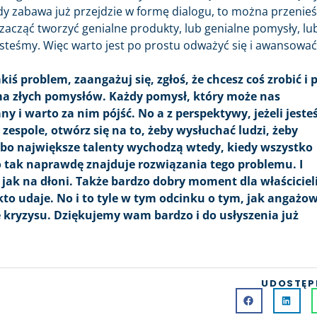
edy zabawa już przejdzie w formę dialogu, to można przenieś
acząć tworzyć genialne produkty, lub genialne pomysły, lu
jesteśmy. Więc warto jest po prostu odważyć się i awansowa
jakiś problem, zaangażuj się, zgłoś, że chcesz coś zrobić i 
 ma złych pomysłów. Każdy pomysł, który może nas
 i warto za nim pójść. No a z perspektywy, jeżeli jeste
espole, otwórz się na to, żeby wysłuchać ludzi, żeby
bo największe talenty wychodzą wtedy, kiedy wszystko
to tak naprawdę znajduje rozwiązania tego problemu. I
jak na dłoni. Także bardzo dobry moment dla właścicieli
kto udaje. No i to tyle w tym odcinku o tym, jak angażo
e kryzysu. Dziękujemy wam bardzo i do usłyszenia już
UDOSTĘP