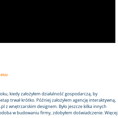
nesu
oku, kiedy założyłem działalność gospodarczą, by
etap trwał krótko. Później założyłem agencję interaktywną,
.pl z wnętrzarskim designem. Było jeszcze kilka innych
 podoba w budowaniu firmy, zdobyłem doświadczenie. Więcej