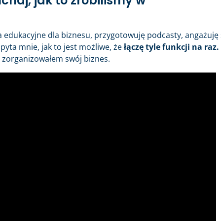
aj, jak to zrobiliśmy w
dukacyjne dla biznesu, przygotowuję podcasty, angażuję s
pyta mnie, jak to jest możliwe, że
łączę tyle funkcji na raz.
j zorganizowałem swój biznes.