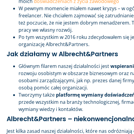
moich
doświadczeniach z życia zawodowego
W pewnym momencie miałem nawet kryzys – w ogóle
freelancer. Nie chciałem zajmować się zatrudniani
też poczucie, że nie jestem dobrym menadżerem. To
pracy we własny rozwój.
Po tym wszystkim w 2016 roku zdecydowałem się je
organizację Albrecht&Partners.
Jak działamy w Albrecht&Partners
Głównym filarem naszej działalności jest
wspierani
rozwoju osobistym w obszarze biznesowym oraz na 
osobami zarządzającymi, jak np. prezes danej firmy
osobą pomóc całej organizacji.
Tworzymy także
platformę wymiany doświadczeń
przede wszystkim na branży technologicznej, firma
wymiany wiedzy i kontaktów.
Albrecht&Partners – niekonwencjonalna
Jest kilka zasad naszej działalności, które nas odróżniają