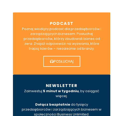
PODCAST
Poznaj wiodący podcast dla przedsiębiorców i
zarządzających biznesem. Posłuchaj
przedsiębiorców, którzy zbudowali biznes od
zera. Znajdź odpowiedzi na wyzwania, które
trapią liderów – niezależnie od branży.
POSŁUCHAJ
NEWSLETTER
Zainwestuj
5 minut w tygodniu
, by osiągać
więcej.
Dołącz bezpłatnie
do tysięcy
przedsiębiorców i zarządzających biznesem w
społeczności Business Unlimited.