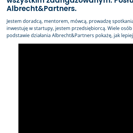
wszystkim zaangażowanym. Posłuch
Albrecht&Partners.
Jestem doradcą, mentorem, mówcą, prowadzę spotkania e
inwestuję w startupy, jestem przedsiębiorcą. Wiele osób 
podstawie działania Albrecht&Partners pokażę, jak lepie