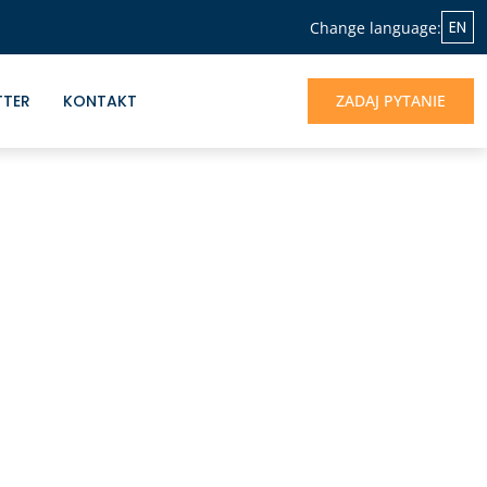
EN
Change language:
TTER
KONTAKT
ZADAJ PYTANIE
NASZA OFERTA
Jeśli chcesz skorzystać z doświadczenia
Albrecht&Partners, otrzymać profesjonalne
wsparcie dla rozwoju Twojego biznesu -
jesteśmy do dyspozycji.
UMÓW SIĘ NA ROZMOWĘ