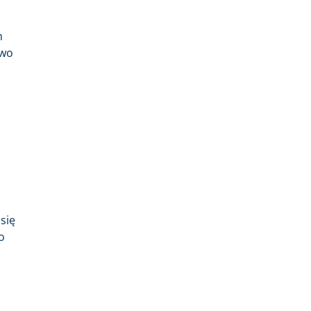
m
two
się
o