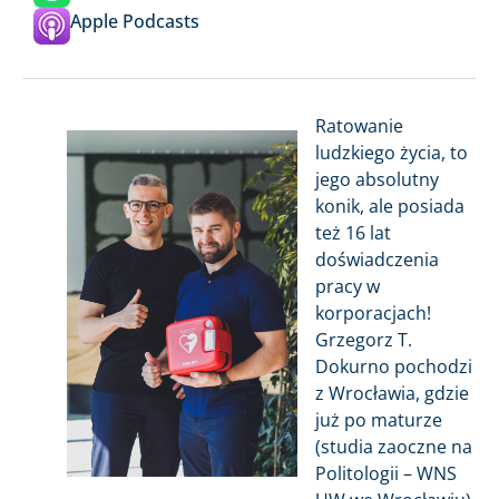
Apple Podcasts
Ratowanie
ludzkiego życia, to
jego absolutny
konik, ale posiada
też 16 lat
doświadczenia
pracy w
korporacjach!
Grzegorz T.
Dokurno pochodzi
z Wrocławia, gdzie
już po maturze
(studia zaoczne na
Politologii – WNS