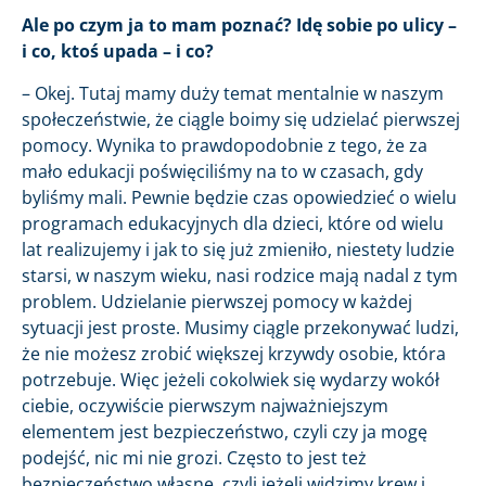
Ale po czym ja to mam poznać? Idę sobie po ulicy –
i co, ktoś upada – i co?
– Okej. Tutaj mamy duży temat mentalnie w naszym
społeczeństwie, że ciągle boimy się udzielać pierwszej
pomocy. Wynika to prawdopodobnie z tego, że za
mało edukacji poświęciliśmy na to w czasach, gdy
byliśmy mali. Pewnie będzie czas opowiedzieć o wielu
programach edukacyjnych dla dzieci, które od wielu
lat realizujemy i jak to się już zmieniło, niestety ludzie
starsi, w naszym wieku, nasi rodzice mają nadal z tym
problem. Udzielanie pierwszej pomocy w każdej
sytuacji jest proste. Musimy ciągle przekonywać ludzi,
że nie możesz zrobić większej krzywdy osobie, która
potrzebuje. Więc jeżeli cokolwiek się wydarzy wokół
ciebie, oczywiście pierwszym najważniejszym
elementem jest bezpieczeństwo, czyli czy ja mogę
podejść, nic mi nie grozi. Często to jest też
bezpieczeństwo własne, czyli jeżeli widzimy krew i