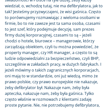
wiedział, o, wchodzę tutaj, nie ma defibrylatora, jak to
tak? Jesteśmy przyzwyczajeni, że wisi gaśnica. Często
to porównujemy rozmawiając z wieloma osobami w
firmie, bo to nie zawsze jest ta sama osoba, czasami
to jest szef, który podejmuje decyzję, sam prezes
firmy dużej korporacyjnej, czasami to są – jeżeli
chodzi o hotele, biurowce – managerowie, którzy
zarządzają obiektem, czyli tu można powiedzieć, że
property manager, czy HR manager, a często to są
ludzie odpowiedzialni za bezpieczeństwo, czyli BHP,
szczególnie w zakładach pracy, w dużych fabrykach. I
jeżeli mówimy o takich zagranicznych korporacjach,
oni mają to w standardzie, oni już wiedzą, mimo że
prawo polskie, czy prawo europejskie nie nakazuje,
żeby defibrylator był. Nakazuje nam, żeby była
apteczka, nakazuje nam, żeby była gaśnica. Tylko
często właśnie w rozmowach z klientami zadaję
proste pytanie. Nie, nie potrzebujemy defibrylatora,