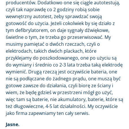
producentów. Dodatkowo one się ciągle autotestują,
czyli tak naprawdę co 2 godziny robią sobie
wewnętrzny autotest, żeby sprawdzać swoją
gotowość do użycia. Jeżeli cokolwiek by się działo z
tym defibrylatorem, on daje sygnały dźwiękowe,
świetlne o tym, że trzeba go przeserwisować. My
musimy pamiętać o dwóch rzeczach, czyli o
elektrodach, takich dwóch plackach, które
przyklejamy do poszkodowanego, one po użyciu są
do wymiany i średnio co 2-3 lata trzeba taką elektrodę
wymienić. Drugą rzeczą jest oczywiście bateria, one
nie są podłączane do żadnego prądu, one muszą być
gotowe zawsze do działania, czyli biorę ze ściany i
wiem, że będę gdzieś w przestrzeni mógł go użyć,
więc tam są baterie, nie akumulatory, baterie, które są
też długowieczne, 4-5 lat działalności. My oczywiście
jako firma zapewniamy ten cały serwis.
Jasne.