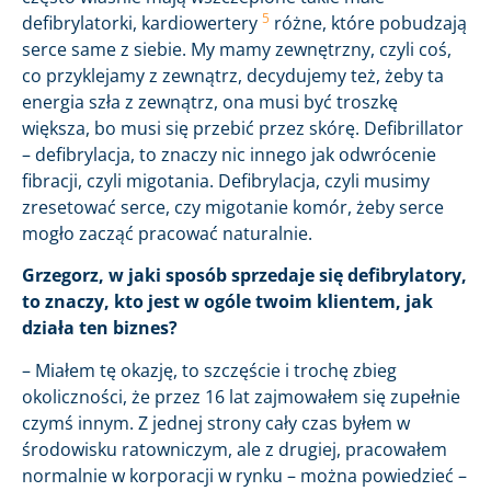
5
defibrylatorki, kardiowertery
różne, które pobudzają
serce same z siebie. My mamy zewnętrzny, czyli coś,
co przyklejamy z zewnątrz, decydujemy też, żeby ta
energia szła z zewnątrz, ona musi być troszkę
większa, bo musi się przebić przez skórę. Defibrillator
– defibrylacja, to znaczy nic innego jak odwrócenie
fibracji, czyli migotania. Defibrylacja, czyli musimy
zresetować serce, czy migotanie komór, żeby serce
mogło zacząć pracować naturalnie.
Grzegorz, w jaki sposób sprzedaje się defibrylatory,
to znaczy, kto jest w ogóle twoim klientem, jak
działa ten biznes?
– Miałem tę okazję, to szczęście i trochę zbieg
okoliczności, że przez 16 lat zajmowałem się zupełnie
czymś innym. Z jednej strony cały czas byłem w
środowisku ratowniczym, ale z drugiej, pracowałem
normalnie w korporacji w rynku – można powiedzieć –