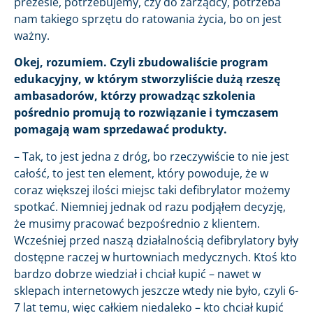
prezesie, potrzebujemy, czy do zarządcy, potrzeba
nam takiego sprzętu do ratowania życia, bo on jest
ważny.
Okej, rozumiem. Czyli zbudowaliście program
edukacyjny, w którym stworzyliście dużą rzeszę
ambasadorów, którzy prowadząc szkolenia
pośrednio promują to rozwiązanie i tymczasem
pomagają wam sprzedawać produkty.
– Tak, to jest jedna z dróg, bo rzeczywiście to nie jest
całość, to jest ten element, który powoduje, że w
coraz większej ilości miejsc taki defibrylator możemy
spotkać. Niemniej jednak od razu podjąłem decyzję,
że musimy pracować bezpośrednio z klientem.
Wcześniej przed naszą działalnością defibrylatory były
dostępne raczej w hurtowniach medycznych. Ktoś kto
bardzo dobrze wiedział i chciał kupić – nawet w
sklepach internetowych jeszcze wtedy nie było, czyli 6-
7 lat temu, więc całkiem niedaleko – kto chciał kupić