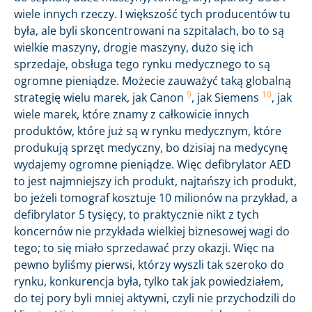
wiele innych rzeczy. I większość tych producentów tu
była, ale byli skoncentrowani na szpitalach, bo to są
wielkie maszyny, drogie maszyny, dużo się ich
sprzedaje, obsługa tego rynku medycznego to są
ogromne pieniądze. Możecie zauważyć taką globalną
9
10
strategię wielu marek, jak Canon
, jak Siemens
, jak
wiele marek, które znamy z całkowicie innych
produktów, które już są w rynku medycznym, które
produkują sprzęt medyczny, bo dzisiaj na medycynę
wydajemy ogromne pieniądze. Więc defibrylator AED
to jest najmniejszy ich produkt, najtańszy ich produkt,
bo jeżeli tomograf kosztuje 10 milionów na przykład, a
defibrylator 5 tysięcy, to praktycznie nikt z tych
koncernów nie przykłada wielkiej biznesowej wagi do
tego; to się miało sprzedawać przy okazji. Więc na
pewno byliśmy pierwsi, którzy wyszli tak szeroko do
rynku, konkurencja była, tylko tak jak powiedziałem,
do tej pory byli mniej aktywni, czyli nie przychodzili do