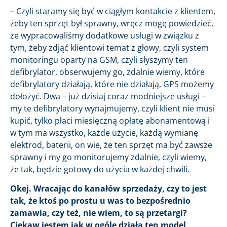
– Czyli staramy się być w ciągłym kontakcie z klientem,
żeby ten sprzęt był sprawny, wręcz mogę powiedzieć,
że wypracowaliśmy dodatkowe usługi w związku z
tym, żeby zdjąć klientowi temat z głowy, czyli system
monitoringu oparty na GSM, czyli słyszymy ten
defibrylator, obserwujemy go, zdalnie wiemy, które
defibrylatory działają, które nie działają, GPS możemy
dołożyć. Dwa – już dzisiaj coraz modniejsze usługi –
my te defibrylatory wynajmujemy, czyli klient nie musi
kupić, tylko płaci miesięczną opłatę abonamentową i
w tym ma wszystko, każde użycie, każdą wymianę
elektrod, baterii, on wie, że ten sprzęt ma być zawsze
sprawny i my go monitorujemy zdalnie, czyli wiemy,
że tak, będzie gotowy do użycia w każdej chwili.
Okej. Wracając do kanałów sprzedaży, czy to jest
tak, że ktoś po prostu u was to bezpośrednio
zamawia, czy też, nie wiem, to są przetargi?
Ciekaw jestem jak w ogóle działa ten model