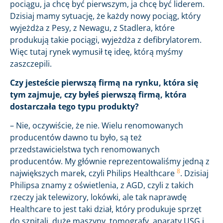
pociągu, ja chcę być pierwszym, ja chcę być liderem.
Dzisiaj mamy sytuację, że każdy nowy pociąg, który
wyjeżdża z Pesy, z Newagu, z Stadlera, które
produkują takie pociągi, wyjeżdża z defibrylatorem.
Więc tutaj rynek wymusił tę ideę, którą myśmy
zaszczepili.
Czy jesteście pierwszą firmą na rynku, która się
tym zajmuje, czy byłeś pierwszą firmą, która
dostarczała tego typu produkty?
– Nie, oczywiście, że nie. Wielu renomowanych
producentów dawno tu było, są też
przedstawicielstwa tych renomowanych
producentów. My głównie reprezentowaliśmy jedną z
8
największych marek, czyli Philips Healthcare
. Dzisiaj
Philipsa znamy z oświetlenia, z AGD, czyli z takich
rzeczy jak telewizory, lokówki, ale tak naprawdę
Healthcare to jest taki dział, który produkuje sprzęt
do szpitali, duże maszyny, tomografy, aparaty USG i