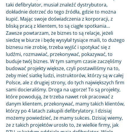
taki defibrylator, musiał znaleźć dystrybutora,
dokładnie dotrzeć do tego źródła, gdzie to można
kupić. Mając swoje doświadczenia z korporacji, z
bliską pracą z klientem, to są ciągłe spotkania…
Zawsze powtarzam, że biznes to są relacje, jeżeli
siedzę w biurze i będę wysyłał tysiące maili, to dużego
biznesu nie zrobię, trzeba wyjść i spotykać się z
ludźmi, rozmawiać, przekonywać, pokazywać, to
buduje twój biznes. W tym samym czasie zaczęliśmy
budować projekty większe, czyli postawiliśmy na to,
żeby mieć siatkę ludzi, instruktorów, którzy są w całej
Polsce, ale z drugiej strony, do tych największych firm
sami docieraliśmy. Droga na ugorze! To są projekty,
które powodują, że trzeba nawet rok pracować z
danym klientem, przekonywać, mamy takich klientów,
którzy po 4 latach zakupili defibrylatory. I dzisiaj
możemy powiedzieć, że mamy sukces. Dzisiaj wiemy,
że z takich projektów urosło to, że wielkie firmy, jak
PZU, w każdym oddziale mają defibrylator. Wiele