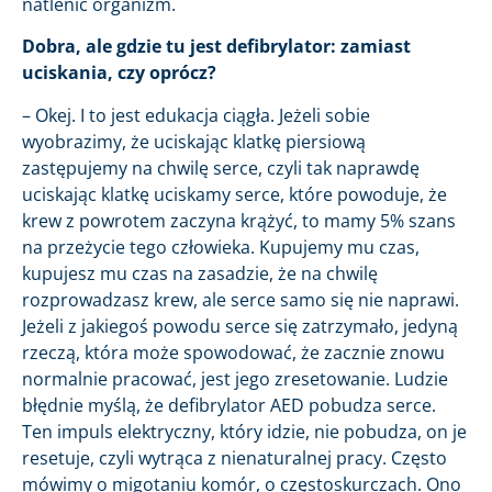
natlenić organizm.
Dobra, ale gdzie tu jest defibrylator: zamiast
uciskania, czy oprócz?
– Okej. I to jest edukacja ciągła. Jeżeli sobie
wyobrazimy, że uciskając klatkę piersiową
zastępujemy na chwilę serce, czyli tak naprawdę
uciskając klatkę uciskamy serce, które powoduje, że
krew z powrotem zaczyna krążyć, to mamy 5% szans
na przeżycie tego człowieka. Kupujemy mu czas,
kupujesz mu czas na zasadzie, że na chwilę
rozprowadzasz krew, ale serce samo się nie naprawi.
Jeżeli z jakiegoś powodu serce się zatrzymało, jedyną
rzeczą, która może spowodować, że zacznie znowu
normalnie pracować, jest jego zresetowanie. Ludzie
błędnie myślą, że defibrylator AED pobudza serce.
Ten impuls elektryczny, który idzie, nie pobudza, on je
resetuje, czyli wytrąca z nienaturalnej pracy. Często
mówimy o migotaniu komór, o częstoskurczach. Ono