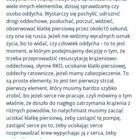
wiele innych elementów, dzisiaj sprawdzamy czy
osoba oddycha. Wystarczy się pochylić, udrożnić
drogi oddechowe, posłuchać, poczuć, widzieć,
obserwować klatkę piersiową przez około10 sekund,
czy ona się rusza. Jeżeli nie widzimy wyraźnych oznak
życia, bo to widać, czy człowiek oddycha – to to jest
moment, w którym podejmujemy decyzję o tym, że
trzeba przeprowadzić resuscytację krążeniowo-
oddechową, słynne RKO, uciskanie klatki piersiowej,
oddechy ratownicze, jeżeli mamy zabezpieczenie. To
są proste elementy, to jest ten pierwszy strzał,
pierwszy element, który musimy bardzo szybko
zrobić, bo jeżeli serce nie pracuje, czyli mówimy o tym
właśnie, że doszło do nagłego zatrzymania krążenia z
różnych powodów, to natychmiast musimy zacząć
uciskać klatkę piersiową, żeby zastąpić tę pompę,
zastąpić serce po to, żeby uciskając serce
rozprowadzać krew wypychając ją z serca, żeby