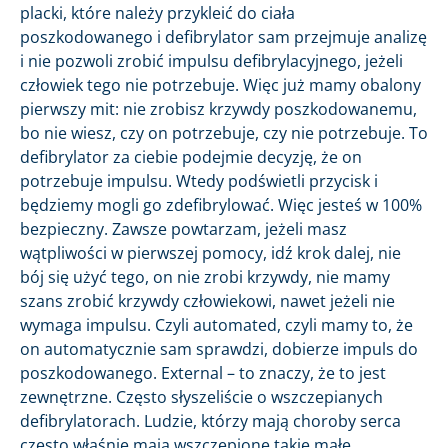
placki, które należy przykleić do ciała
poszkodowanego i defibrylator sam przejmuje analizę
i nie pozwoli zrobić impulsu defibrylacyjnego, jeżeli
człowiek tego nie potrzebuje. Więc już mamy obalony
pierwszy mit: nie zrobisz krzywdy poszkodowanemu,
bo nie wiesz, czy on potrzebuje, czy nie potrzebuje. To
defibrylator za ciebie podejmie decyzję, że on
potrzebuje impulsu. Wtedy podświetli przycisk i
będziemy mogli go zdefibrylować. Więc jesteś w 100%
bezpieczny. Zawsze powtarzam, jeżeli masz
wątpliwości w pierwszej pomocy, idź krok dalej, nie
bój się użyć tego, on nie zrobi krzywdy, nie mamy
szans zrobić krzywdy człowiekowi, nawet jeżeli nie
wymaga impulsu. Czyli automated, czyli mamy to, że
on automatycznie sam sprawdzi, dobierze impuls do
poszkodowanego. External – to znaczy, że to jest
zewnętrzne. Często słyszeliście o wszczepianych
defibrylatorach. Ludzie, którzy mają choroby serca
często właśnie mają wszczepione takie małe