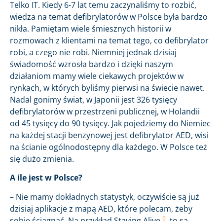
Telko IT. Kiedy 6-7 lat temu zaczynaliśmy to rozbić,
wiedza na temat defibrylatorów w Polsce była bardzo
nikła. Pamiętam wiele śmiesznych historii w
rozmowach z klientami na temat tego, co defibrylator
robi, a czego nie robi. Niemniej jednak dzisiaj
świadomość wzrosła bardzo i dzięki naszym
działaniom mamy wiele ciekawych projektów w
rynkach, w których byliśmy pierwsi na świecie nawet.
Nadal gonimy świat, w Japonii jest 326 tysięcy
defibrylatorów w przestrzeni publicznej, w Holandii
od 45 tysięcy do 90 tysięcy. Jak pojedziemy do Niemiec
na każdej stacji benzynowej jest defibrylator AED, wisi
na ścianie ogólnodostępny dla każdego. W Polsce też
się dużo zmienia.
A ile jest w Polsce?
– Nie mamy dokładnych statystyk, oczywiście są już
dzisiaj aplikacje z mapą AED, które polecam, żeby
6
sobie ściągnąć. Na przykład Staying Alive
, to są