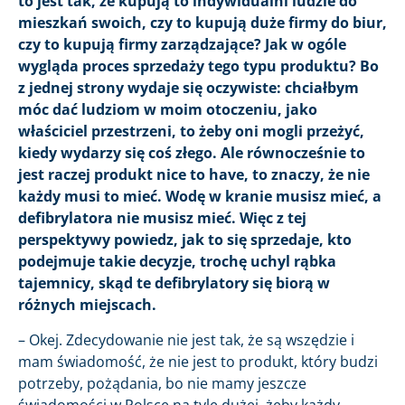
to jest tak, że kupują to indywidualni ludzie do
mieszkań swoich, czy to kupują duże firmy do biur,
czy to kupują firmy zarządzające? Jak w ogóle
wygląda proces sprzedaży tego typu produktu? Bo
z jednej strony wydaje się oczywiste: chciałbym
móc dać ludziom w moim otoczeniu, jako
właściciel przestrzeni, to żeby oni mogli przeżyć,
kiedy wydarzy się coś złego. Ale równocześnie to
jest raczej produkt nice to have, to znaczy, że nie
każdy musi to mieć. Wodę w kranie musisz mieć, a
defibrylatora nie musisz mieć. Więc z tej
perspektywy powiedz, jak to się sprzedaje, kto
podejmuje takie decyzje, trochę uchyl rąbka
tajemnicy, skąd te defibrylatory się biorą w
różnych miejscach.
– Okej. Zdecydowanie nie jest tak, że są wszędzie i
mam świadomość, że nie jest to produkt, który budzi
potrzeby, pożądania, bo nie mamy jeszcze
świadomości w Polsce na tyle dużej, żeby każdy