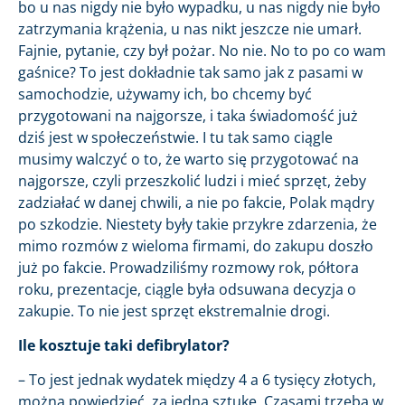
bo u nas nigdy nie było wypadku, u nas nigdy nie było
zatrzymania krążenia, u nas nikt jeszcze nie umarł.
Fajnie, pytanie, czy był pożar. No nie. No to po co wam
gaśnice? To jest dokładnie tak samo jak z pasami w
samochodzie, używamy ich, bo chcemy być
przygotowani na najgorsze, i taka świadomość już
dziś jest w społeczeństwie. I tu tak samo ciągle
musimy walczyć o to, że warto się przygotować na
najgorsze, czyli przeszkolić ludzi i mieć sprzęt, żeby
zadziałać w danej chwili, a nie po fakcie, Polak mądry
po szkodzie. Niestety były takie przykre zdarzenia, że
mimo rozmów z wieloma firmami, do zakupu doszło
już po fakcie. Prowadziliśmy rozmowy rok, półtora
roku, prezentacje, ciągle była odsuwana decyzja o
zakupie. To nie jest sprzęt ekstremalnie drogi.
Ile kosztuje taki defibrylator?
– To jest jednak wydatek między 4 a 6 tysięcy złotych,
można powiedzieć, za jedną sztukę. Czasami trzeba w