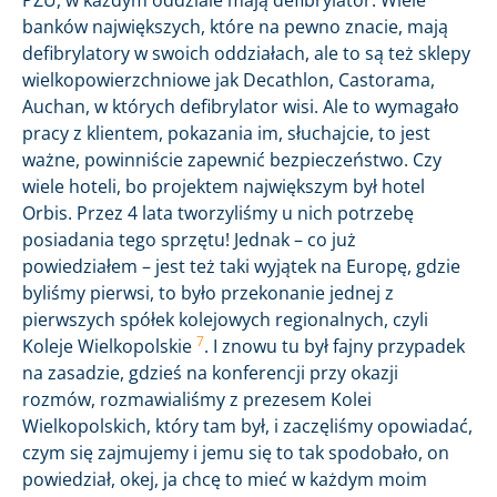
banków największych, które na pewno znacie, mają
defibrylatory w swoich oddziałach, ale to są też sklepy
wielkopowierzchniowe jak Decathlon, Castorama,
Auchan, w których defibrylator wisi. Ale to wymagało
pracy z klientem, pokazania im, słuchajcie, to jest
ważne, powinniście zapewnić bezpieczeństwo. Czy
wiele hoteli, bo projektem największym był hotel
Orbis. Przez 4 lata tworzyliśmy u nich potrzebę
posiadania tego sprzętu! Jednak – co już
powiedziałem – jest też taki wyjątek na Europę, gdzie
byliśmy pierwsi, to było przekonanie jednej z
pierwszych spółek kolejowych regionalnych, czyli
7
Koleje Wielkopolskie
. I znowu tu był fajny przypadek
na zasadzie, gdzieś na konferencji przy okazji
rozmów, rozmawialiśmy z prezesem Kolei
Wielkopolskich, który tam był, i zaczęliśmy opowiadać,
czym się zajmujemy i jemu się to tak spodobało, on
powiedział, okej, ja chcę to mieć w każdym moim