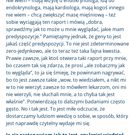
Nie wiem – mają wizytę u endokrynologa, idą do
endokrynologa, mają kardiologa, mają kogoś innego
nie wiem – chcą zwiększyć masę mięśniową – też
sobie wyciągają ten raport i mówią „dobra,
sprawdźmy jak to może u mnie wyglądać, jakie mam
predyspozycje.” Pamiętajmy jednak, że geny to jest
jakaś część predyspozycji. To nie jest zdeterminowane
zero-jedynkowo, ale to teraz też taka fajna kwestia.
Prawie zawsze, jak ktoś otwiera taki raport przy mnie,
bo czasem tak się zdarza, że prosi „ale zobaczmy jak
to wygląda”, to ja się śmieję, że powinnam nagrywać,
bo to jest zawsze takie „wow, to wiedziałem, a nikt mi
w to nie wierzył; zawsze to mówiłem lekarzom, oni mi
nie wierzyli, nie słuchali mnie, a to chyba tak jest
właśnie”. Potwierdzają to dalszymi badaniami często
gęsto. No i tak jest. To jest miłe odczucie, że
dostarczamy ludziom wiedzę o sobie, w sposób, który
jest naprawdę czytelny wydaje mi się.
Ja się zastanawiam jak to jest, czy lepiej wiedzieć