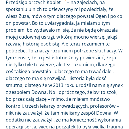
17
Przedsiębiorczych Kobiet
– na zajęciach, na
spotkaniu u nich to dziewczyny mi powiedziały, że
wiesz Zuza, mów o tym dlaczego powstał Ogen i po co
on powstał. Bo to uwiarygadnia. Ja miałam z tym
problem, bo wydawało mi się, że nie będę okraszała
mojej cudownej usługi, w którą mocno wierzę, jakąś
rzewną historią osobistą. Ale teraz rozumiem tę
potrzebę. To znaczy rozumiem potrzebę słuchaczy. W
tym sensie, że to jest istotne żeby powiedzieć, że ja
nie tylko tyle to wierzę, ale też rozumiem, dlaczego
coś takiego powstało i dlaczego to ma trwać dalej,
dlaczego to ma się rozwijać. Historia była dość
smutna, dlatego że w 2013 roku urodził nam się synek
z zespołem Downa. No i oprócz tego, że był to szok,
bo przez całą ciążę – mimo, że miałam mnóstwo
kontroli, trzech lekarzy prowadzących, profesorów –
nikt nie zauważył, że tam mieliśmy zespół Downa. W
dodatku nie zauważyli, że ma konieczność wykonania
operacji serca, więc na początek to była wielka trauma