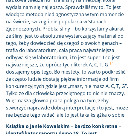
wydała nam się najlepsza. Sprawdziliśmy to. To jest
wiodąca metoda niediagnostyczna w tym momencie
na świecie, szczególnie popularna w Stanach
Zjednoczonych. Próbka śliny – bo korzystamy akurat
ze śliny, jest to absolutnie wystarczający materiał do
tego, żeby dowiedzieć się czegoś o swoich genach –
trafia do laboratorium, cała praca najważniejsza
odbywa się w laboratorium, i to jest super. I co jest
14
najważniejsze, że oprócz tych literek A, C, T, G
–
dostajemy opis tego. Bo niestety, to warto podkreślić,
że często ludzie dostają piękne informacje od firm
konkurencyjnych gdzie jest „masz, nie masz A, C, T, G”.
Tylko że dla człowieka przeciętnego to nic nie znaczy.
Więc nasza główna praca polega na tym, żeby
stworzyć naprawdę dobrą interpretację i to jest, może
nie będzie tego widać, ale to jest taka książka o sobie.
Książka o Janie Kowalskim – bardzo konkretna –
identyfikator raportu demo 18. To jest