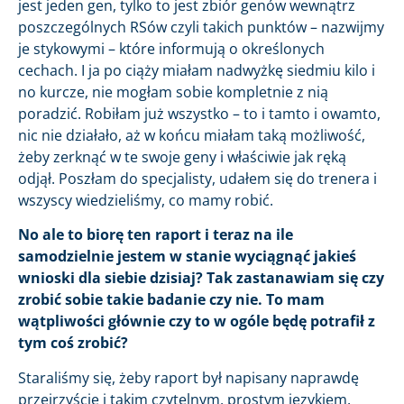
jest jeden gen, tylko to jest zbiór genów wewnątrz
poszczególnych RSów czyli takich punktów – nazwijmy
je stykowymi – które informują o określonych
cechach. I ja po ciąży miałam nadwyżkę siedmiu kilo i
no kurcze, nie mogłam sobie kompletnie z nią
poradzić. Robiłam już wszystko – to i tamto i owamto,
nic nie działało, aż w końcu miałam taką możliwość,
żeby zerknąć w te swoje geny i właściwie jak ręką
odjął. Poszłam do specjalisty, udałem się do trenera i
wszyscy wiedzieliśmy, co mamy robić.
No ale to biorę ten raport i teraz na ile
samodzielnie jestem w stanie wyciągnąć jakieś
wnioski dla siebie dzisiaj? Tak zastanawiam się czy
zrobić sobie takie badanie czy nie. To mam
wątpliwości głównie czy to w ogóle będę potrafił z
tym coś zrobić?
Staraliśmy się, żeby raport był napisany naprawdę
przejrzyście i takim czytelnym, prostym językiem.