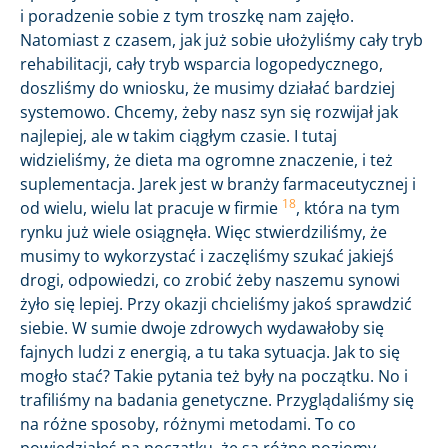
i poradzenie sobie z tym troszkę nam zajęło.
Natomiast z czasem, jak już sobie ułożyliśmy cały tryb
rehabilitacji, cały tryb wsparcia logopedycznego,
doszliśmy do wniosku, że musimy działać bardziej
systemowo. Chcemy, żeby nasz syn się rozwijał jak
najlepiej, ale w takim ciągłym czasie. I tutaj
widzieliśmy, że dieta ma ogromne znaczenie, i też
suplementacja. Jarek jest w branży farmaceutycznej i
18
od wielu, wielu lat pracuje w firmie
, która na tym
rynku już wiele osiągnęła. Więc stwierdziliśmy, że
musimy to wykorzystać i zaczęliśmy szukać jakiejś
drogi, odpowiedzi, co zrobić żeby naszemu synowi
żyło się lepiej. Przy okazji chcieliśmy jakoś sprawdzić
siebie. W sumie dwoje zdrowych wydawałoby się
fajnych ludzi z energią, a tu taka sytuacja. Jak to się
mogło stać? Takie pytania też były na początku. No i
trafiliśmy na badania genetyczne. Przyglądaliśmy się
na różne sposoby, różnymi metodami. To co
powiedziałeś na początku, że są różne poziomy