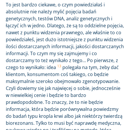
To jest bardzo ciekawe, o czym powiedziałaś i
absolutnie nie należy mylić pojęcia badań
genetycznych, testów DNA, analiz genetycznych i
łączyć ich w jedno. Dlatego, że są to oddzielne pojęcia,
nawet z punktu widzenia prawnego, ale właśnie to co
powiedziałeś, jest dużo istotniejsze z punktu widzenia
ilości dostarczanych informacji, jakości dostarczanych
informacji. To czym my się zajmujemy i co
dostarczamy to też wynikało z tego… Po pierwsze, z
13
czego to wynikało: idea
polegała na tym, żeby dać
klientom, konsumentom coś takiego, co będzie
maksymalnie szeroko obejmowało zgenotypowanie.
Czyli dowiemy się jak najwięcej o sobie, jednocześnie
w niewielkiej cenie i będzie to bardzo
prawdopodobne. To znaczy, że to nie będzie
informacja, która będzie porównywalna powiedzmy
do badań typu kropla krwi albo jak niektórzy twierdzą
biorezonans. Tylko to musi być naprawdę medyczna,
naukowa wiedza no i trafiliśmy na metodę, która