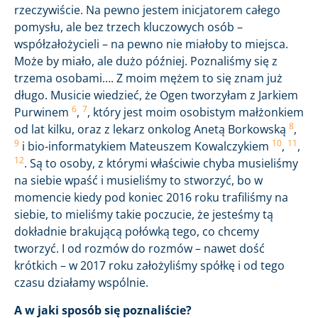
rzeczywiście. Na pewno jestem inicjatorem całego
pomysłu, ale bez trzech kluczowych osób –
współzałożycieli – na pewno nie miałoby to miejsca.
Może by miało, ale dużo później. Poznaliśmy się z
trzema osobami…. Z moim mężem to się znam już
długo. Musicie wiedzieć, że Ogen tworzyłam z Jarkiem
6
7
Purwinem
,
, który jest moim osobistym małżonkiem
8
od lat kilku, oraz z lekarz onkolog Anetą Borkowską
,
9
10
11
i bio-informatykiem Mateuszem Kowalczykiem
,
,
12
. Są to osoby, z którymi właściwie chyba musieliśmy
na siebie wpaść i musieliśmy to stworzyć, bo w
momencie kiedy pod koniec 2016 roku trafiliśmy na
siebie, to mieliśmy takie poczucie, że jesteśmy tą
dokładnie brakującą połówką tego, co chcemy
tworzyć. I od rozmów do rozmów – nawet dość
krótkich – w 2017 roku założyliśmy spółkę i od tego
czasu działamy wspólnie.
A w jaki sposób się poznaliście?