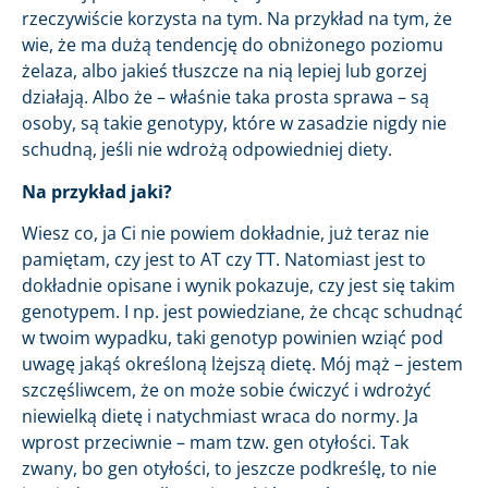
rzeczywiście korzysta na tym. Na przykład na tym, że
wie, że ma dużą tendencję do obniżonego poziomu
żelaza, albo jakieś tłuszcze na nią lepiej lub gorzej
działają. Albo że – właśnie taka prosta sprawa – są
osoby, są takie genotypy, które w zasadzie nigdy nie
schudną, jeśli nie wdrożą odpowiedniej diety.
Na przykład jaki?
Wiesz co, ja Ci nie powiem dokładnie, już teraz nie
pamiętam, czy jest to AT czy TT. Natomiast jest to
dokładnie opisane i wynik pokazuje, czy jest się takim
genotypem. I np. jest powiedziane, że chcąc schudnąć
w twoim wypadku, taki genotyp powinien wziąć pod
uwagę jakąś określoną lżejszą dietę. Mój mąż – jestem
szczęśliwcem, że on może sobie ćwiczyć i wdrożyć
niewielką dietę i natychmiast wraca do normy. Ja
wprost przeciwnie – mam tzw. gen otyłości. Tak
zwany, bo gen otyłości, to jeszcze podkreślę, to nie