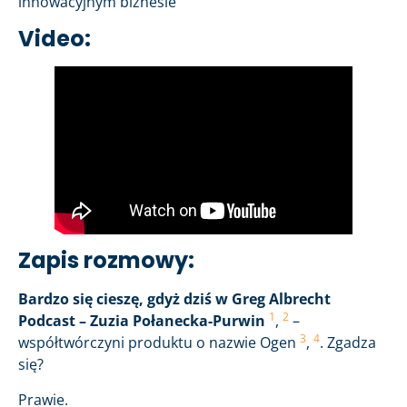
innowacyjnym biznesie
Video:
Zapis rozmowy:
Bardzo się cieszę, gdyż dziś w Greg Albrecht
1
2
Podcast – Zuzia Połanecka-Purwin
,
–
3
4
współtwórczyni produktu o nazwie Ogen
,
. Zgadza
się?
Prawie.