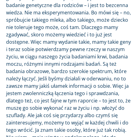
badanie genetyczne dla rodziców – i jest to bezcenna
wiedza. Nie ma eksperymentowania. Bo mówi się – no,
spróbujcie takiego mleka, albo takiego, może dziecko
nie toleruje tego może, coś tam. Dlaczego mamy
zgadywać, skoro możemy wiedzieć i to już jest
dostępne. Więc mamy wydanie takie, mamy takie geny
i teraz sobie potwierdzamy pewne rzeczy w naszym
życiu, w ciągu naszego życia badaniami krwi, badania
moczu, różnymi innymi rodzajami badań. Są też
badania obrazowe, bardzo szerokie spektrum, które
należy łączyć. Jeśli byśmy działali w oderwaniu, no to
zawsze mamy jakiś ułamek informacji o sobie. Więc ja
jestem zwolenniczką łączenia tego i sprawdzania,
dlatego też, co jest fajne w tym raporcie – to jest to, że
muszę go sobie wykonać raz w życiu i np. włożyć do
szuflady. Ale jak coś się przydarzy albo czymś się
zainteresujemy, możemy to wyjąć w każdej chwili i do
tego wrócić. Ja znam takie osoby, które już tak robią.