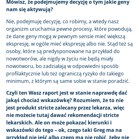
Mówisz, że podejmujemy decyzję o tym jakie geny
nam się aktywują?
Nie, podejmuję decyzję, co robimy, a wtedy nasz
organizm uruchamia pewne procesy, które powodują,
że dane geny mogą w pewnym sensie mieć większą
ekspresję, w ogóle mieć ekspresję albo nie. Stąd też są
osoby, które są predysponowane na przykład do
nowotworów, ale nigdy w życiu nie będą miały
nowotworu, bo zadziałają w odpowiedni sposób
profilaktycznie lub też ograniczą ryzyko do takiego
minimum, z którym są same sobie w stanie poradzić.
Czyli ten Wasz raport jest w stanie naprawdę dać
jakąś chociaż wskazówkę? Rozumiem, że to nie
jest produkt stricte zalecany przez lekarza, więc
nie możecie tutaj dawać rekomendacji stricte
lekarskich. Ale on może pokazać kierunki i
wskazówki do tego – ok, czego taki Greg ma na
przykład nie jeść albo czego ma nie robić, żeby nie