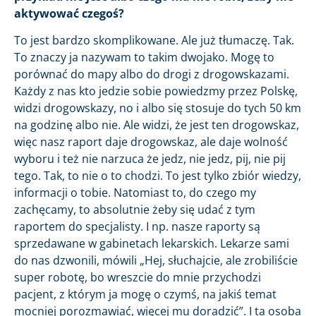
aktywować czegoś?
To jest bardzo skomplikowane. Ale już tłumaczę. Tak.
To znaczy ja nazywam to takim dwojako. Mogę to
porównać do mapy albo do drogi z drogowskazami.
Każdy z nas kto jedzie sobie powiedzmy przez Polskę,
widzi drogowskazy, no i albo się stosuje do tych 50 km
na godzinę albo nie. Ale widzi, że jest ten drogowskaz,
więc nasz raport daje drogowskaz, ale daje wolność
wyboru i też nie narzuca że jedz, nie jedz, pij, nie pij
tego. Tak, to nie o to chodzi. To jest tylko zbiór wiedzy,
informacji o tobie. Natomiast to, do czego my
zachęcamy, to absolutnie żeby się udać z tym
raportem do specjalisty. I np. nasze raporty są
sprzedawane w gabinetach lekarskich. Lekarze sami
do nas dzwonili, mówili „Hej, słuchajcie, ale zrobiliście
super robotę, bo wreszcie do mnie przychodzi
pacjent, z którym ja mogę o czymś, na jakiś temat
mocniej porozmawiać, więcej mu doradzić”. I ta osoba