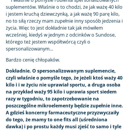
suplementów. Właśnie o to chodzi, że jak ważę 40 kilo
i jestem kruchą dziewczynką, a jak ważę 90 parę kilo,
no to siłą rzeczy mam zupełnie inny sposób jedzenia i
życia. Więc to jest dokładnie tak jak mówiłem
wcześniej, kiedyś w jednym z odcinków o Sundose,
którego też jestem współtwórcą czyli o
spersonalizowanym…
Bardzo cenię chłopaków.
Dokładnie. O spersonalizowanym suplemencie,
czyli właśnie o pomyśle tego, że jeżeli ktoś waży 40
kilo i i w życiu nie uprawiał sportu, a druga osoba
na przykład waży 95 kilo i uprawia sport siedem
razy w tygodniu, to zapotrzebowanie na
poszczególne mikroelementy będzie zupełnie inne.
A gdzieś koncerny farmaceutyczne przyzwyczaiły
do tego, że mamy to one fits all (uśredniona
dawka) i po prostu każdy musi zjeść to samo i tyle