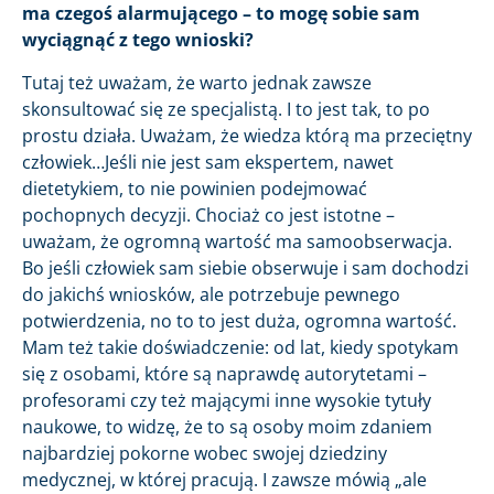
ma czegoś alarmującego – to mogę sobie sam
wyciągnąć z tego wnioski?
Tutaj też uważam, że warto jednak zawsze
skonsultować się ze specjalistą. I to jest tak, to po
prostu działa. Uważam, że wiedza którą ma przeciętny
człowiek…Jeśli nie jest sam ekspertem, nawet
dietetykiem, to nie powinien podejmować
pochopnych decyzji. Chociaż co jest istotne –
uważam, że ogromną wartość ma samoobserwacja.
Bo jeśli człowiek sam siebie obserwuje i sam dochodzi
do jakichś wniosków, ale potrzebuje pewnego
potwierdzenia, no to to jest duża, ogromna wartość.
Mam też takie doświadczenie: od lat, kiedy spotykam
się z osobami, które są naprawdę autorytetami –
profesorami czy też mającymi inne wysokie tytuły
naukowe, to widzę, że to są osoby moim zdaniem
najbardziej pokorne wobec swojej dziedziny
medycznej, w której pracują. I zawsze mówią „ale