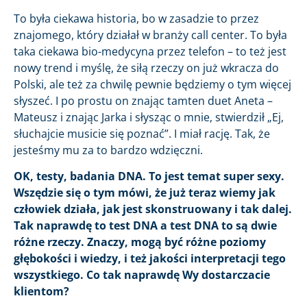
To była ciekawa historia, bo w zasadzie to przez
znajomego, który działał w branży call center. To była
taka ciekawa bio-medycyna przez telefon – to też jest
nowy trend i myślę, że siłą rzeczy on już wkracza do
Polski, ale też za chwilę pewnie będziemy o tym więcej
słyszeć. I po prostu on znając tamten duet Aneta –
Mateusz i znając Jarka i słysząc o mnie, stwierdził „Ej,
słuchajcie musicie się poznać”. I miał rację. Tak, że
jesteśmy mu za to bardzo wdzięczni.
OK, testy, badania DNA. To jest temat super sexy.
Wszędzie się o tym mówi, że już teraz wiemy jak
człowiek działa, jak jest skonstruowany i tak dalej.
Tak naprawdę to test DNA a test DNA to są dwie
różne rzeczy. Znaczy, mogą być różne poziomy
głębokości i wiedzy, i też jakości interpretacji tego
wszystkiego. Co tak naprawdę Wy dostarczacie
klientom?