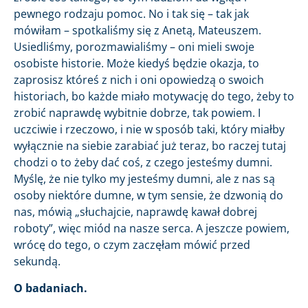
pewnego rodzaju pomoc. No i tak się – tak jak
mówiłam – spotkaliśmy się z Anetą, Mateuszem.
Usiedliśmy, porozmawialiśmy – oni mieli swoje
osobiste historie. Może kiedyś będzie okazja, to
zaprosisz któreś z nich i oni opowiedzą o swoich
historiach, bo każde miało motywację do tego, żeby to
zrobić naprawdę wybitnie dobrze, tak powiem. I
uczciwie i rzeczowo, i nie w sposób taki, który miałby
wyłącznie na siebie zarabiać już teraz, bo raczej tutaj
chodzi o to żeby dać coś, z czego jesteśmy dumni.
Myślę, że nie tylko my jesteśmy dumni, ale z nas są
osoby niektóre dumne, w tym sensie, że dzwonią do
nas, mówią „słuchajcie, naprawdę kawał dobrej
roboty”, więc miód na nasze serca. A jeszcze powiem,
wrócę do tego, o czym zaczęłam mówić przed
sekundą.
O badaniach.