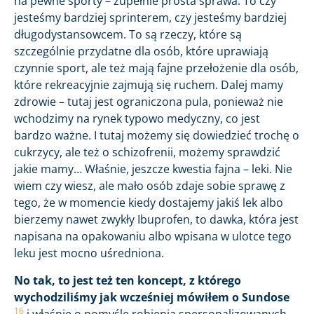
na pewne sporty – zupełnie prosta sprawa. To czy
jesteśmy bardziej sprinterem, czy jesteśmy bardziej
długodystansowcem. To są rzeczy, które są
szczególnie przydatne dla osób, które uprawiają
czynnie sport, ale też mają fajne przełożenie dla osób,
które rekreacyjnie zajmują się ruchem. Dalej mamy
zdrowie – tutaj jest ograniczona pula, ponieważ nie
wchodzimy na rynek typowo medyczny, co jest
bardzo ważne. I tutaj możemy się dowiedzieć trochę o
cukrzycy, ale też o schizofrenii, możemy sprawdzić
jakie mamy… Właśnie, jeszcze kwestia fajna – leki. Nie
wiem czy wiesz, ale mało osób zdaje sobie sprawę z
tego, że w momencie kiedy dostajemy jakiś lek albo
bierzemy nawet zwykły Ibuprofen, to dawka, która jest
napisana na opakowaniu albo wpisana w ulotce tego
leku jest mocno uśredniona.
No tak, to jest też ten koncept, z którego
wychodziliśmy jak wcześniej mówiłem o Sundose
16
i właśnie o pomyśle robienia spersonalizowanych