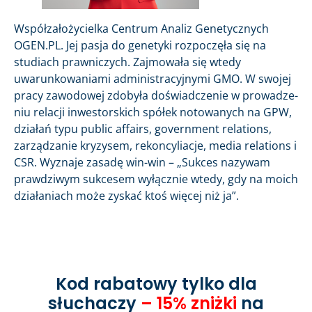
Współzałożycielka Centrum Analiz Genetycznych
OGEN.PL. Jej pasja do genetyki rozpoczęła się na
studiach prawniczych. Zajmowała się wtedy
uwarunkowaniami administracyjnymi GMO. W swojej
pracy zawodowej zdobyła doświad­cze­nie w prowadze­
niu relacji in­west­ors­kich spółek no­towanych na GPW,
działań typu pub­lic af­fairs, gov­ern­ment re­la­tions,
zarządzanie kryzy­sem, rekon­cyli­acje, me­dia re­la­tions i
CSR. Wyznaje zasadę win-win – „Sukces nazywam
prawdziwym sukcesem wyłącznie wtedy, gdy na moich
działaniach może zyskać ktoś więcej niż ja”.
Kod rabatowy tylko dla
słuchaczy
– 15% zniżki
na