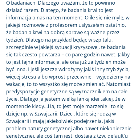
O badaniach. Dlaczego uważam, że to powinno
działać razem. Dlatego, że badania krwi to jest
informacja o nas na ten moment. O ile się nie mylę, w
jakiejś rozmowie z profesorem usłyszałam ostatnio,
że badania krwi na dobrą sprawę są ważne przez
tydzień. Dlatego na przykład będąc w szpitalu,
szczególnie w jakiejś sytuacji kryzysowej, te badania
się tak często powtarza – co parę godzin nawet. Jakby
to jest fajna informacja, ale ona już za tydzień może
być inna. I jeśli jeszcze wdrożymy jakiś inny tryb życia,
więcej stresu albo wprost przeciwnie – wyjedziemy na
wakacje, to to wszystko się może zmieniać. Natomiast
predyspozycje genetyczne są wyznacznikiem na całe
życie. Dlatego ja jestem wielką fanką idei takiej, że w
momencie kiedy…Ha, to jest moje marzenie i to się
dzieje np. w Szwajcarii. Dzieci, które się rodzą w
Szwajcarii i mają jakiekolwiek podejrzenia, jakiś
problem natury genetycznej albo nawet niekoniecznie
genetycznej, ale coś tam jest, dostają z tzw. default’u