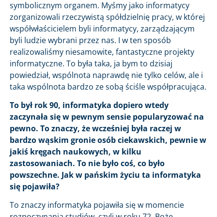
symbolicznym organem. Myśmy jako informatycy
zorganizowali rzeczywistą spółdzielnię pracy, w której
współwłaścicielem byli informatycy, zarządzającym
byli ludzie wybrani przez nas. I w ten sposób
realizowaliśmy niesamowite, fantastyczne projekty
informatyczne. To była taka, ja bym to dzisiaj
powiedział, wspólnota naprawdę nie tylko celów, ale i
taka wspólnota bardzo ze sobą ściśle współpracująca.
To był rok 90, informatyka dopiero wtedy
zaczynała się w pewnym sensie popularyzować na
pewno. To znaczy, że wcześniej była raczej w
bardzo wąskim gronie osób ciekawskich, pewnie w
jakiś kręgach naukowych, w kilku
zastosowaniach. To nie było coś, co było
powszechne. Jak w pańskim życiu ta informatyka
się pojawiła?
To znaczy informatyka pojawiła się w momencie
rozpoczynania studiów, czyli w roku 72. Boże,