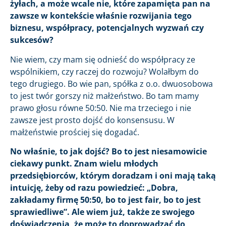
żyłach, a może wcale nie, które zapamięta pan na
zawsze w kontekście właśnie rozwijania tego
biznesu, współpracy, potencjalnych wyzwań czy
sukcesów?
Nie wiem, czy mam się odnieść do współpracy ze
wspólnikiem, czy raczej do rozwoju? Wolałbym do
tego drugiego. Bo wie pan, spółka z o.o. dwuosobowa
to jest twór gorszy niż małżeństwo. Bo tam mamy
prawo głosu równe 50:50. Nie ma trzeciego i nie
zawsze jest prosto dojść do konsensusu. W
małżeństwie prościej się dogadać.
No właśnie, to jak dojść? Bo to jest niesamowicie
ciekawy punkt. Znam wielu młodych
przedsiębiorców, którym doradzam i oni mają taką
intuicję, żeby od razu powiedzieć: „Dobra,
zakładamy firmę 50:50, bo to jest fair, bo to jest
sprawiedliwe”. Ale wiem już, także ze swojego
doświadczenia, że może to doprowadzać do