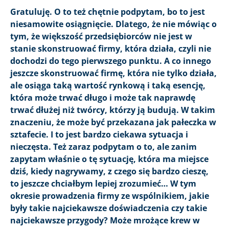
Gratuluję. O to też chętnie podpytam, bo to jest
niesamowite osiągnięcie. Dlatego, że nie mówiąc o
tym, że większość przedsiębiorców nie jest w
stanie skonstruować firmy, która działa, czyli nie
dochodzi do tego pierwszego punktu. A co innego
jeszcze skonstruować firmę, która nie tylko działa,
ale osiąga taką wartość rynkową i taką esencję,
która może trwać długo i może tak naprawdę
trwać dłużej niż twórcy, którzy ją budują. W takim
znaczeniu, że może być przekazana jak pałeczka w
sztafecie. I to jest bardzo ciekawa sytuacja i
nieczęsta. Też zaraz podpytam o to, ale zanim
zapytam właśnie o tę sytuację, która ma miejsce
dziś, kiedy nagrywamy, z czego się bardzo cieszę,
to jeszcze chciałbym lepiej zrozumieć… W tym
okresie prowadzenia firmy ze wspólnikiem, jakie
były takie najciekawsze doświadczenia czy takie
najciekawsze przygody? Może mrożące krew w