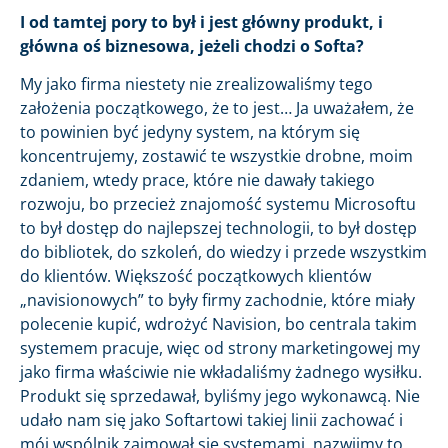
I od tamtej pory to był i jest główny produkt, i
główna oś biznesowa, jeżeli chodzi o Softa?
My jako firma niestety nie zrealizowaliśmy tego
założenia początkowego, że to jest… Ja uważałem, że
to powinien być jedyny system, na którym się
koncentrujemy, zostawić te wszystkie drobne, moim
zdaniem, wtedy prace, które nie dawały takiego
rozwoju, bo przecież znajomość systemu Microsoftu
to był dostęp do najlepszej technologii, to był dostęp
do bibliotek, do szkoleń, do wiedzy i przede wszystkim
do klientów. Większość początkowych klientów
„navisionowych” to były firmy zachodnie, które miały
polecenie kupić, wdrożyć Navision, bo centrala takim
systemem pracuje, więc od strony marketingowej my
jako firma właściwie nie wkładaliśmy żadnego wysiłku.
Produkt się sprzedawał, byliśmy jego wykonawcą. Nie
udało nam się jako Softartowi takiej linii zachować i
mój wspólnik zajmował się systemami, nazwijmy to,