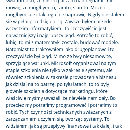
świadomości, że nie rozpaczam nad błędami i nie
mówię, że mógłbym to, tamto, siamto. Może i
mógłbym, ale i tak tego nie naprawię. Nigdy nie stałem
się w pełni przedsiębiorcą. Zawsze byłem przede
wszystkim informatykiem i to rzeczywiście jest
najważniejszy i najgrubszy błąd. Potrafię to robić,
lubię, to mi z matematyki zostało, budować modele.
Natomiast to traktowałem jako drugoplanowe i to
rzeczywiście był błąd. Mimo że były niesamowite,
sprzyjające warunki. Microsoft organizował na tym
etapie szkolenia nie tylko w zakresie systemu, ale
również szkolenia w zakresie prowadzenia biznesu.
Jak dzisiaj na to patrzę, po tylu latach, to to były
głównie szkolenia dotyczące marketingu, które
właściwie myśmy uważali, że niewiele nam dały. Bo
przecież my potrafimy programować i potrafimy to
robić. Tych czynności technicznych związanych z
zarządzaniem uczyłem się, tworząc systemy. To
widziałem, jak są przepływy finansowe i tak dalej, i tak