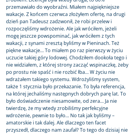
przemawiało do wyobraźni. Miałem najpiękniejsze
wakacje. Z końcem czerwca złożyłem ofertę, na drugi
dzień pan Tadeusz zadzwonił, że robi przelew i
rozpoczęliśmy wdrożenie. Ale jak wróciłem, jeżeli
mogę jeszcze powspominać, jak wróciłem z tych
wakacji, z synami zresztą byliśmy w Pieninach. Też
piękne wakacje… To miałem po raz pierwszy w życiu
uczucie takiej góry lodowej. Chodziłem dookoła tego i
nie widziałem, z której strony zacząć wspinaczkę, żeby
po prostu nie spaść i nie rozbić łba… W życiu nie
wdrażałem takiego systemu. Wdrożyliśmy system,
także 1 stycznia było przekazanie. To była referencja,
na której jechaliśmy następnych dobrych parę lat. To
było doświadczenie niesamowite, od zera… Ja nie
twierdzę, że my wtedy zrobiliśmy perfekcyjne
wdrożenie, pewnie to było… No tak jak byliśmy –
amatorskie i tak dalej. Ale dlaczego ten facet
przyszedł, dlaczego nam zaufał? To tego do dzisiaj nie