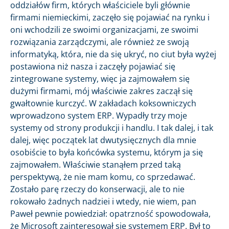
oddziałów firm, których właściciele byli głównie
firmami niemieckimi, zaczęło się pojawiać na rynku i
oni wchodzili ze swoimi organizacjami, ze swoimi
rozwiązania zarządczymi, ale również ze swoją
informatyką, która, nie da się ukryć, no ciut była wyżej
postawiona niż nasza i zaczęły pojawiać się
zintegrowane systemy, więc ja zajmowałem się
dużymi firmami, mój właściwie zakres zaczął się
gwałtownie kurczyć. W zakładach koksowniczych
wprowadzono system ERP. Wypadły trzy moje
systemy od strony produkcji i handlu. I tak dalej, i tak
dalej, więc początek lat dwutysięcznych dla mnie
osobiście to była końcówka systemu, którym ja się
zajmowałem. Właściwie stanąłem przed taką
perspektywą, że nie mam komu, co sprzedawać.
Zostało parę rzeczy do konserwacji, ale to nie
rokowało żadnych nadziei i wtedy, nie wiem, pan
Paweł pewnie powiedział: opatrzność spowodowała,
że Microsoft zainteresował się systemem ERP. Był to