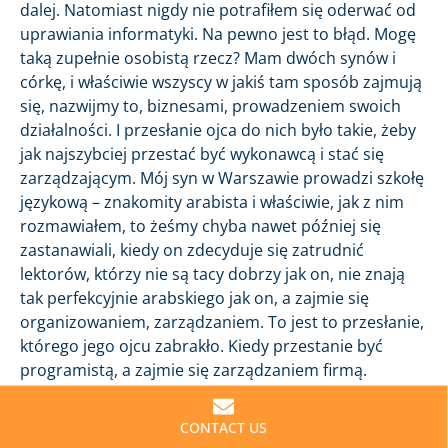
dalej. Natomiast nigdy nie potrafiłem się oderwać od
uprawiania informatyki. Na pewno jest to błąd. Mogę
taką zupełnie osobistą rzecz? Mam dwóch synów i
córkę, i właściwie wszyscy w jakiś tam sposób zajmują
się, nazwijmy to, biznesami, prowadzeniem swoich
działalności. I przesłanie ojca do nich było takie, żeby
jak najszybciej przestać być wykonawcą i stać się
zarządzającym. Mój syn w Warszawie prowadzi szkołę
językową – znakomity arabista i właściwie, jak z nim
rozmawiałem, to żeśmy chyba nawet później się
zastanawiali, kiedy on zdecyduje się zatrudnić
lektorów, którzy nie są tacy dobrzy jak on, nie znają
tak perfekcyjnie arabskiego jak on, a zajmie się
organizowaniem, zarządzaniem. To jest to przesłanie,
którego jego ojcu zabrakło. Kiedy przestanie być
programistą, a zajmie się zarządzaniem firmą.
To jest ciekawe, prawda, czasem, że nasze
CONTACT US
doświadczenia nie są na tyle dotkliwe, żebyśmy