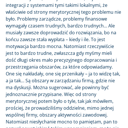
integracji z systemami tymi takimi lokalnymi, że
właściwie od strony merytorycznej tego problemu nie
było. Problemy zarządcze, problemy finansowe
wymagały czasem trudnych, bardzo trudnych… Ale
musiały zawsze doprowadzić do rozwiązania, bo na
końcu zawsze stała wypłata – kiedy i ile. To jest
motywacja bardzo mocna. Natomiast rzeczywiście
jest to bardzo trudne, zwłaszcza gdy myśmy mieli
dość długi okres mało precyzyjnego dopracowania i
przestrzegania obszarów, za które odpowiadamy.
One się nakładały, one się przenikały – ja to widzę tak,
a ja tak… Są obszary w zarządzaniu firmą, gdzie nie
ma dyskusji. Można sugerować, ale powinny być
jednoznacznie przypisane. Więc od strony
merytorycznej potem było o tyle, tak jak mówiłem,
prościej, że prowadziliśmy oddzielne, mimo jednej
wspólnej firmy, obszary aktywności zawodowej.
Natomiast niesłychanie mocno to pamiętam, pan to