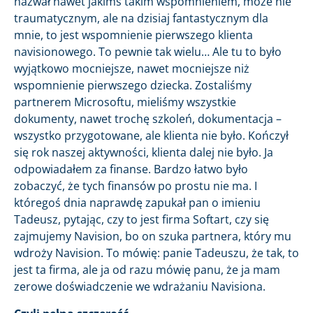
nazwał nawet jakimś takim wspomnieniem, może nie
traumatycznym, ale na dzisiaj fantastycznym dla
mnie, to jest wspomnienie pierwszego klienta
navisionowego. To pewnie tak wielu… Ale tu to było
wyjątkowo mocniejsze, nawet mocniejsze niż
wspomnienie pierwszego dziecka. Zostaliśmy
partnerem Microsoftu, mieliśmy wszystkie
dokumenty, nawet trochę szkoleń, dokumentacja –
wszystko przygotowane, ale klienta nie było. Kończył
się rok naszej aktywności, klienta dalej nie było. Ja
odpowiadałem za finanse. Bardzo łatwo było
zobaczyć, że tych finansów po prostu nie ma. I
któregoś dnia naprawdę zapukał pan o imieniu
Tadeusz, pytając, czy to jest firma Softart, czy się
zajmujemy Navision, bo on szuka partnera, który mu
wdroży Navision. To mówię: panie Tadeuszu, że tak, to
jest ta firma, ale ja od razu mówię panu, że ja mam
zerowe doświadczenie we wdrażaniu Navisiona.