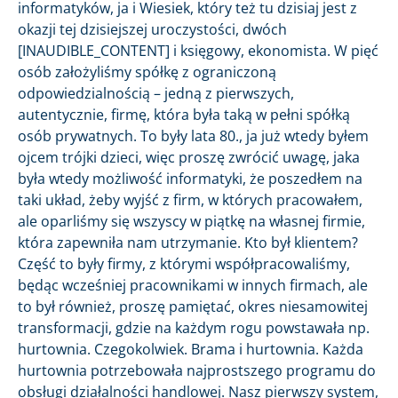
informatyków, ja i Wiesiek, który też tu dzisiaj jest z
okazji tej dzisiejszej uroczystości, dwóch
[INAUDIBLE_CONTENT] i księgowy, ekonomista. W pięć
osób założyliśmy spółkę z ograniczoną
odpowiedzialnością – jedną z pierwszych,
autentycznie, firmę, która była taką w pełni spółką
osób prywatnych. To były lata 80., ja już wtedy byłem
ojcem trójki dzieci, więc proszę zwrócić uwagę, jaka
była wtedy możliwość informatyki, że poszedłem na
taki układ, żeby wyjść z firm, w których pracowałem,
ale oparliśmy się wszyscy w piątkę na własnej firmie,
która zapewniła nam utrzymanie. Kto był klientem?
Część to były firmy, z którymi współpracowaliśmy,
będąc wcześniej pracownikami w innych firmach, ale
to był również, proszę pamiętać, okres niesamowitej
transformacji, gdzie na każdym rogu powstawała np.
hurtownia. Czegokolwiek. Brama i hurtownia. Każda
hurtownia potrzebowała najprostszego programu do
obsługi działalności handlowej. Nasz pierwszy system,