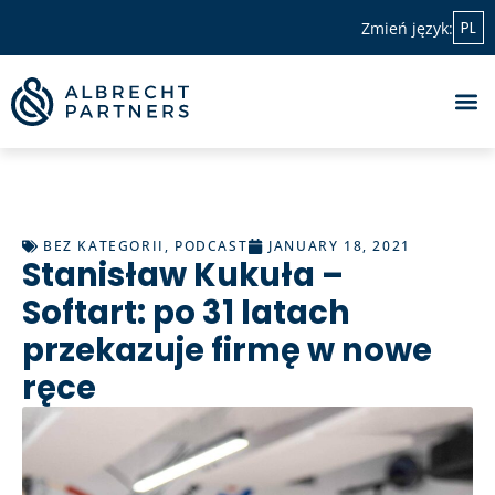
PL
Zmień język:
BEZ KATEGORII
,
PODCAST
JANUARY 18, 2021
Stanisław Kukuła –
Softart: po 31 latach
przekazuje firmę w nowe
ręce