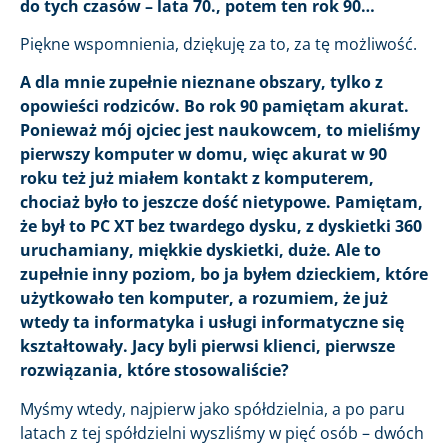
do tych czasów – lata 70., potem ten rok 90…
Piękne wspomnienia, dziękuję za to, za tę możliwość.
A dla mnie zupełnie nieznane obszary, tylko z
opowieści rodziców. Bo rok 90 pamiętam akurat.
Ponieważ mój ojciec jest naukowcem, to mieliśmy
pierwszy komputer w domu, więc akurat w 90
roku też już miałem kontakt z komputerem,
chociaż było to jeszcze dość nietypowe. Pamiętam,
że był to PC XT bez twardego dysku, z dyskietki 360
uruchamiany, miękkie dyskietki, duże. Ale to
zupełnie inny poziom, bo ja byłem dzieckiem, które
użytkowało ten komputer, a rozumiem, że już
wtedy ta informatyka i usługi informatyczne się
kształtowały. Jacy byli pierwsi klienci, pierwsze
rozwiązania, które stosowaliście?
Myśmy wtedy, najpierw jako spółdzielnia, a po paru
latach z tej spółdzielni wyszliśmy w pięć osób – dwóch