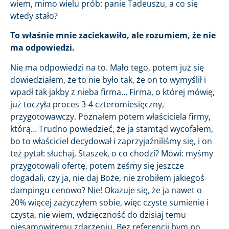
wiem, mimo wielu prób: panie Tadeuszu, a co się
wtedy stało?
To właśnie mnie zaciekawiło, ale rozumiem, że nie
ma odpowiedzi.
Nie ma odpowiedzi na to. Mało tego, potem już się
dowiedziałem, że to nie było tak, że on to wymyślił i
wpadł tak jakby z nieba firma… Firma, o której mówię,
już toczyła proces 3-4 czteromiesięczny,
przygotowawczy. Poznałem potem właściciela firmy,
którą… Trudno powiedzieć, że ja stamtąd wycofałem,
bo to właściciel decydował i zaprzyjaźniliśmy się, i on
też pytał: słuchaj, Staszek, o co chodzi? Mówi: myśmy
przygotowali ofertę, potem żeśmy się jeszcze
dogadali, czy ja, nie daj Boże, nie zrobiłem jakiegoś
dampingu cenowo? Nie! Okazuje się, że ja nawet o
20% więcej zażyczyłem sobie, więc czyste sumienie i
czysta, nie wiem, wdzięczność do dzisiaj temu
niesamowitemu zdarzeniu. Bez referencji bym po