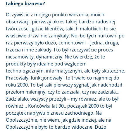
takiego biznesu?
Oczywiście z mojego punktu widzenia, moich
obserwacji, pierwszy okres takiej bardzo radosnej
twórczości, gdzie klientów, takich malutkich, to się
właściwie drzwi nie zamykały. No, bo tych hurtowni po
raz pierwszy było dużo, cementowni – jedna, druga,
trzecia i inne zakłady. I to był rzeczywiście proces
niesamowity, dynamiczny. Nie twierdzę, że te
produkty były idealne pod względem
technologicznym, informatycznym, ale były skuteczne.
Pracowały, funkcjonowały i to trwało co najmniej do
roku 2000. To był taki pierwszy sygnał, jak nadchodził
przełom milenijny, czy to zadziała, czy nie zadziała…
Zadziałało, wszyscy przeżyli – my również, ale to był
również… Końcówka lat 90., początek 2000 to był
początek napływu biznesu zachodniego. Na
Opolszczyźnie, nie wiem, jak gdzie indziej, ale na
Opolszczyźnie było to bardzo widoczne. Dużo