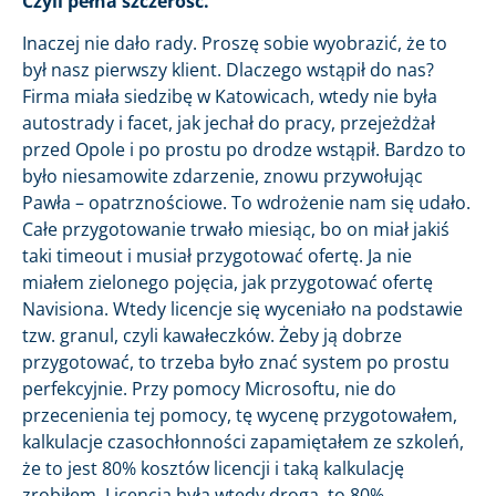
Czyli pełna szczerość.
Inaczej nie dało rady. Proszę sobie wyobrazić, że to
był nasz pierwszy klient. Dlaczego wstąpił do nas?
Firma miała siedzibę w Katowicach, wtedy nie była
autostrady i facet, jak jechał do pracy, przejeżdżał
przed Opole i po prostu po drodze wstąpił. Bardzo to
było niesamowite zdarzenie, znowu przywołując
Pawła – opatrznościowe. To wdrożenie nam się udało.
Całe przygotowanie trwało miesiąc, bo on miał jakiś
taki timeout i musiał przygotować ofertę. Ja nie
miałem zielonego pojęcia, jak przygotować ofertę
Navisiona. Wtedy licencje się wyceniało na podstawie
tzw. granul, czyli kawałeczków. Żeby ją dobrze
przygotować, to trzeba było znać system po prostu
perfekcyjnie. Przy pomocy Microsoftu, nie do
przecenienia tej pomocy, tę wycenę przygotowałem,
kalkulacje czasochłonności zapamiętałem ze szkoleń,
że to jest 80% kosztów licencji i taką kalkulację
zrobiłem. Licencja była wtedy droga, to 80%