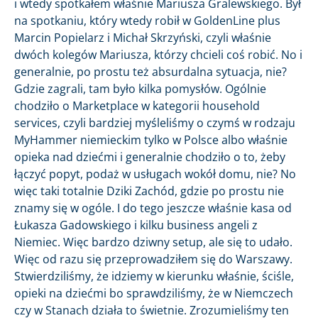
i wtedy spotkałem właśnie Mariusza Gralewskiego. Był
na spotkaniu, który wtedy robił w GoldenLine plus
Marcin Popielarz i Michał Skrzyński, czyli właśnie
dwóch kolegów Mariusza, którzy chcieli coś robić. No i
generalnie, po prostu też absurdalna sytuacja, nie?
Gdzie zagrali, tam było kilka pomysłów. Ogólnie
chodziło o Marketplace w kategorii household
services, czyli bardziej myśleliśmy o czymś w rodzaju
MyHammer niemieckim tylko w Polsce albo właśnie
opieka nad dziećmi i generalnie chodziło o to, żeby
łączyć popyt, podaż w usługach wokół domu, nie? No
więc taki totalnie Dziki Zachód, gdzie po prostu nie
znamy się w ogóle. I do tego jeszcze właśnie kasa od
Łukasza Gadowskiego i kilku business angeli z
Niemiec. Więc bardzo dziwny setup, ale się to udało.
Więc od razu się przeprowadziłem się do Warszawy.
Stwierdziliśmy, że idziemy w kierunku właśnie, ściśle,
opieki na dziećmi bo sprawdziliśmy, że w Niemczech
czy w Stanach działa to świetnie. Zrozumieliśmy ten