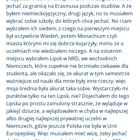
jechać za granicę na Erasmusa podczas studiów. A że
byłem niemieckojęzyczny, drugi język, no to musiałem
wybrać sobie szkoły, do których chce jechać. No i tam
wybrałem ich siedem, z czego na pierwszym miejscu
był oczywiście Wiedeń, potem Monachium czyli
miasta którymi mi się dobrze kojarzyły, mimo że o
uczelniach nie wiedziałem niczego. A na ostatnim
miejscu wybrałem Lipsk w NRD, we wschodnich
Niemczech, które zupełnie nie brzmiało ciekawie dla
studenta, ale okazało się, że akurat w tym semestrze
ważniejsze od nauki dla mnie były inne rzeczy, więc
moja średnia była akurat taka sobie. Wystarczyło mi
punktów tylko na ten Lipsk, nie? Dojechałem do tego
Lipska po prostu zamulony strasznie, że wyląduje w
jakiejś dziurze, a wylądowałem w chyba w najlepszej
albo drugiej najlepszej prywatnej uczelni w
Niemczech, gdzie jeszcze Polska nie była w Unii
Europejskiej. Więc musiałem mieć wizę, żeby jechać