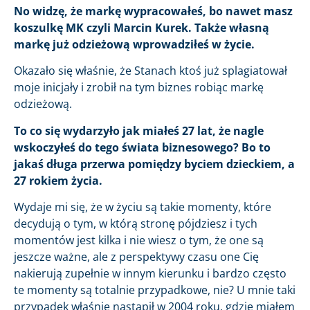
No widzę, że markę wypracowałeś, bo nawet masz
koszulkę MK czyli Marcin Kurek. Także własną
markę już odzieżową wprowadziłeś w życie.
Okazało się właśnie, że Stanach ktoś już splagiatował
moje inicjały i zrobił na tym biznes robiąc markę
odzieżową.
To co się wydarzyło jak miałeś 27 lat, że nagle
wskoczyłeś do tego świata biznesowego? Bo to
jakaś długa przerwa pomiędzy byciem dzieckiem, a
27 rokiem życia.
Wydaje mi się, że w życiu są takie momenty, które
decydują o tym, w którą stronę pójdziesz i tych
momentów jest kilka i nie wiesz o tym, że one są
jeszcze ważne, ale z perspektywy czasu one Cię
nakierują zupełnie w innym kierunku i bardzo często
te momenty są totalnie przypadkowe, nie? U mnie taki
przypadek właśnie nastąpił w 2004 roku, gdzie miałem