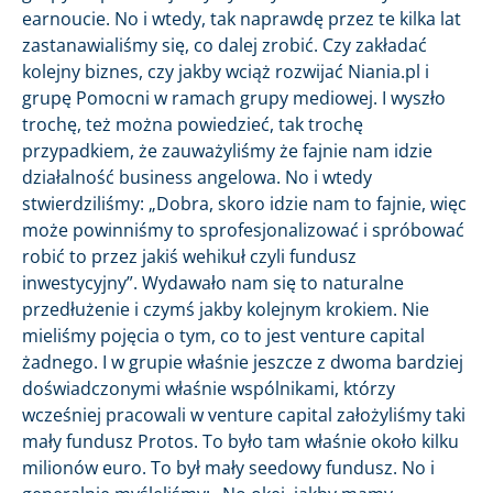
earnoucie. No i wtedy, tak naprawdę przez te kilka lat
zastanawialiśmy się, co dalej zrobić. Czy zakładać
kolejny biznes, czy jakby wciąż rozwijać Niania.pl i
grupę Pomocni w ramach grupy mediowej. I wyszło
trochę, też można powiedzieć, tak trochę
przypadkiem, że zauważyliśmy że fajnie nam idzie
działalność business angelowa. No i wtedy
stwierdziliśmy: „Dobra, skoro idzie nam to fajnie, więc
może powinniśmy to sprofesjonalizować i spróbować
robić to przez jakiś wehikuł czyli fundusz
inwestycyjny”. Wydawało nam się to naturalne
przedłużenie i czymś jakby kolejnym krokiem. Nie
mieliśmy pojęcia o tym, co to jest venture capital
żadnego. I w grupie właśnie jeszcze z dwoma bardziej
doświadczonymi właśnie wspólnikami, którzy
wcześniej pracowali w venture capital założyliśmy taki
mały fundusz Protos. To było tam właśnie około kilku
milionów euro. To był mały seedowy fundusz. No i