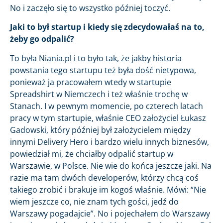
No i zaczęło się to wszystko później toczyć.
Jaki to był startup i kiedy się zdecydowałaś na to,
żeby go odpalić?
To była Niania.pl i to było tak, że jakby historia
powstania tego startupu też była dość nietypowa,
ponieważ ja pracowałem wtedy w startupie
Spreadshirt w Niemczech i też właśnie trochę w
Stanach. I w pewnym momencie, po czterech latach
pracy w tym startupie, właśnie CEO założyciel Łukasz
Gadowski, który później był założycielem między
innymi Delivery Hero i bardzo wielu innych biznesów,
powiedział mi, że chciałby odpalić startup w
Warszawie, w Polsce. Nie wie do końca jeszcze jaki. Na
razie ma tam dwóch developerów, którzy chcą coś
takiego zrobić i brakuje im kogoś właśnie. Mówi: “Nie
wiem jeszcze co, nie znam tych gości, jedź do
Warszawy pogadajcie”. No i pojechałem do Warszawy