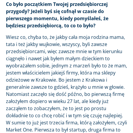
Co było początkiem Twojej przedsiębiorczej
przygody? Jeżeli byś się cofnął w czasie do
pierwszego momentu, kiedy pomyślałeś, że
będziesz przedsiębiorcą, to co to było?
Wiesz co, chyba to, że jakby cała moja rodzina mama,
tata i też jakby wujkowie, wszyscy, byli zawsze
przedsiębiorcami, więc zawsze mnie w tym kierunku
ciągnęło i nawet jak byłem małym dzieckiem to
wyobrażałem sobie, jednym z marzeń było to że mam,
jestem właścicielem jakiejś firmy, która ma sklepy
odzieżowe w Krakowie. Bo jestem z Krakowa i
generalnie zawsze to gdzieś, krążyło u mnie w głowie.
Natomiast zaczęło się dość późno, bo pierwszą firmę
założyłem dopiero w wieku 27 lat, ale kiedy już
zacząłem to zobaczyłem, że to jest po prostu
dokładnie to co chcę robić i w tym się czuję najlepiej.
W sumie to już jest trzecia firma, którą założyłem, czyli
Market One. Pierwsza to był startup, druga firma to