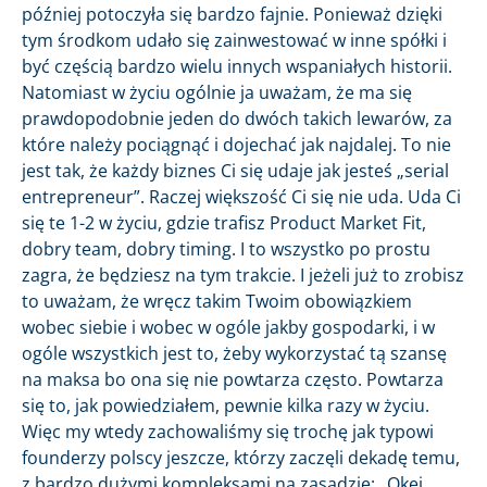
później potoczyła się bardzo fajnie. Ponieważ dzięki
tym środkom udało się zainwestować w inne spółki i
być częścią bardzo wielu innych wspaniałych historii.
Natomiast w życiu ogólnie ja uważam, że ma się
prawdopodobnie jeden do dwóch takich lewarów, za
które należy pociągnąć i dojechać jak najdalej. To nie
jest tak, że każdy biznes Ci się udaje jak jesteś „serial
entrepreneur”. Raczej większość Ci się nie uda. Uda Ci
się te 1-2 w życiu, gdzie trafisz Product Market Fit,
dobry team, dobry timing. I to wszystko po prostu
zagra, że będziesz na tym trakcie. I jeżeli już to zrobisz
to uważam, że wręcz takim Twoim obowiązkiem
wobec siebie i wobec w ogóle jakby gospodarki, i w
ogóle wszystkich jest to, żeby wykorzystać tą szansę
na maksa bo ona się nie powtarza często. Powtarza
się to, jak powiedziałem, pewnie kilka razy w życiu.
Więc my wtedy zachowaliśmy się trochę jak typowi
founderzy polscy jeszcze, którzy zaczęli dekadę temu,
z bardzo dużymi kompleksami na zasadzie: „Okej,