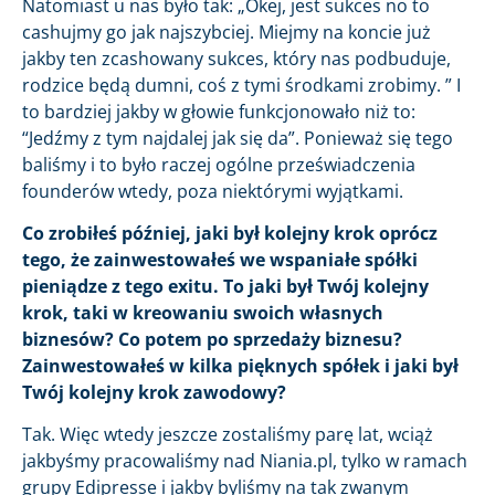
Natomiast u nas było tak: „Okej, jest sukces no to
cashujmy go jak najszybciej. Miejmy na koncie już
jakby ten zcashowany sukces, który nas podbuduje,
rodzice będą dumni, coś z tymi środkami zrobimy. ” I
to bardziej jakby w głowie funkcjonowało niż to:
“Jedźmy z tym najdalej jak się da”. Ponieważ się tego
baliśmy i to było raczej ogólne przeświadczenia
founderów wtedy, poza niektórymi wyjątkami.
Co zrobiłeś później, jaki był kolejny krok oprócz
tego, że zainwestowałeś we wspaniałe spółki
pieniądze z tego exitu. To jaki był Twój kolejny
krok, taki w kreowaniu swoich własnych
biznesów? Co potem po sprzedaży biznesu?
Zainwestowałeś w kilka pięknych spółek i jaki był
Twój kolejny krok zawodowy?
Tak. Więc wtedy jeszcze zostaliśmy parę lat, wciąż
jakbyśmy pracowaliśmy nad Niania.pl, tylko w ramach
grupy Edipresse i jakby byliśmy na tak zwanym