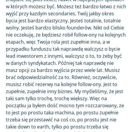
w których możesz być. Możesz też bardzo łatwo z nich
wyjść przy każdym secondaries. Twój jakby okres
bycia jest bardzo elastyczny. Jesteś totalnie, totalnie
wolny. Jesteś bardzo blisko founderów. Nikt od Ciebie
nie oczekuję, że będziesz robił follow-ony
na kolejnych
etapach, więc Twoja rola jest zupełnie inna, a w
przypadku funduszu tak naprawdę walczysz o bycie
lead inwestorem z innymi, walczysz o to, to żeby być
w danych syndykatach. Później tak naprawdę nie
masz opcji za bardzo wyjścia przez wiele lat. Musisz
brać odpowiedzialność za to. Również, oczywiście,
musisz robić rezerwy na kolejne follow-ony. Jest to
zupełnie, zupełnie inny biznes. My myśleliśmy, że jest
taki sam tylko trochę, trochę większy. Więc na
początku ja byłem dość mocno tym rozczarowany, że
to jest po prostu taka machina, po prostu zupełnie
trzeba się przestawić na coś co, po prostu jest nie
takie down to earth, tylko po prostu trzeba się