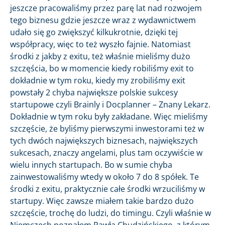
jeszcze pracowaliśmy przez parę lat nad rozwojem
tego biznesu gdzie jeszcze wraz z wydawnictwem
udało się go zwiększyć kilkukrotnie, dzięki tej
współpracy, więc to też wyszło fajnie. Natomiast
środki z jakby z exitu, też właśnie mieliśmy dużo
szczęścia, bo w momencie kiedy robiliśmy exit to
dokładnie w tym roku, kiedy my zrobiliśmy exit
powstały 2 chyba największe polskie sukcesy
startupowe czyli Brainly i Docplanner – Znany Lekarz.
Dokładnie w tym roku były zakładane. Więc mieliśmy
szczęście, że byliśmy pierwszymi inwestorami też w
tych dwóch największych biznesach, największych
sukcesach, znaczy angelami, plus tam oczywiście w
wielu innych startupach. Bo w sumie chyba
zainwestowaliśmy wtedy w około 7 do 8 spółek. Te
środki z exitu, praktycznie całe środki wrzuciliśmy w
startupy. Więc zawsze miałem takie bardzo dużo
szczęście, trochę do ludzi, do timingu. Czyli właśnie w
Niemczech poznałem Pawła Chudzińskiego, z którym