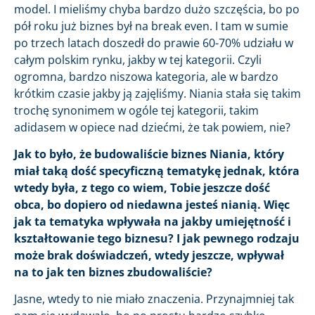
model. I mieliśmy chyba bardzo dużo szczęścia, bo po
pół roku już biznes był na break even. I tam w sumie
po trzech latach doszedł do prawie 60-70% udziału w
całym polskim rynku, jakby w tej kategorii. Czyli
ogromna, bardzo niszowa kategoria, ale w bardzo
krótkim czasie jakby ją zajęliśmy. Niania stała się takim
trochę synonimem w ogóle tej kategorii, takim
adidasem w opiece nad dziećmi, że tak powiem, nie?
Jak to było, że budowaliście biznes Niania, który
miał taką dość specyficzną tematykę jednak, która
wtedy była, z tego co wiem, Tobie jeszcze dość
obca, bo dopiero od niedawna jesteś nianią. Więc
jak ta tematyka wpływała na jakby umiejętność i
kształtowanie tego biznesu? I jak pewnego rodzaju
może brak doświadczeń, wtedy jeszcze, wpływał
na to jak ten biznes zbudowaliście?
Jasne, wtedy to nie miało znaczenia. Przynajmniej tak