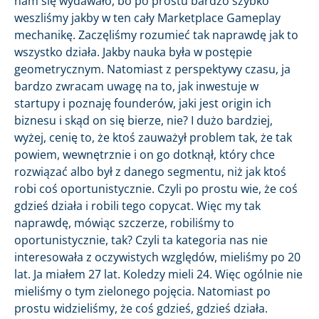
nam się wydawało, bo po prostu bardzo szybko
weszliśmy jakby w ten cały Marketplace Gameplay
mechanikę. Zaczęliśmy rozumieć tak naprawdę jak to
wszystko działa. Jakby nauka była w postępie
geometrycznym. Natomiast z perspektywy czasu, ja
bardzo zwracam uwagę na to, jak inwestuje w
startupy i poznaję founderów, jaki jest origin ich
biznesu i skąd on się bierze, nie? I dużo bardziej,
wyżej, cenię to, że ktoś zauważył problem tak, że tak
powiem, wewnętrznie i on go dotknął, który chce
rozwiązać albo był z danego segmentu, niż jak ktoś
robi coś oportunistycznie. Czyli po prostu wie, że coś
gdzieś działa i robili tego copycat. Więc my tak
naprawdę, mówiąc szczerze, robiliśmy to
oportunistycznie, tak? Czyli ta kategoria nas nie
interesowała z oczywistych względów, mieliśmy po 20
lat. Ja miałem 27 lat. Koledzy mieli 24. Więc ogólnie nie
mieliśmy o tym zielonego pojęcia. Natomiast po
prostu widzieliśmy, że coś gdzieś, gdzieś działa.