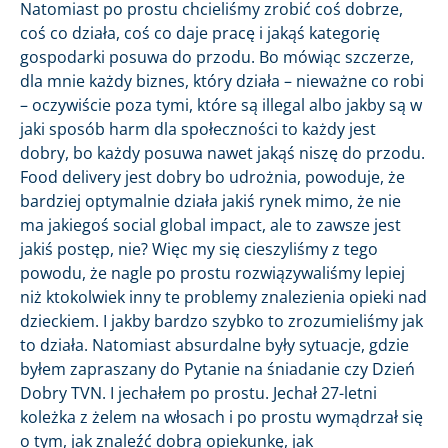
Natomiast po prostu chcieliśmy zrobić coś dobrze,
coś co działa, coś co daje pracę i jakąś kategorię
gospodarki posuwa do przodu. Bo mówiąc szczerze,
dla mnie każdy biznes, który działa – nieważne co robi
– oczywiście poza tymi, które są illegal albo jakby są w
jaki sposób harm dla społeczności to każdy jest
dobry, bo każdy posuwa nawet jakąś niszę do przodu.
Food delivery jest dobry bo udrożnia, powoduje, że
bardziej optymalnie działa jakiś rynek mimo, że nie
ma jakiegoś social global impact, ale to zawsze jest
jakiś postęp, nie? Więc my się cieszyliśmy z tego
powodu, że nagle po prostu rozwiązywaliśmy lepiej
niż ktokolwiek inny te problemy znalezienia opieki nad
dzieckiem. I jakby bardzo szybko to zrozumieliśmy jak
to działa. Natomiast absurdalne były sytuacje, gdzie
byłem zapraszany do Pytanie na śniadanie czy Dzień
Dobry TVN. I jechałem po prostu. Jechał 27-letni
koleżka z żelem na włosach i po prostu wymądrzał się
o tym, jak znaleźć dobrą opiekunkę, jak