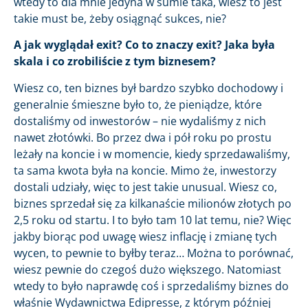
wtedy to dla mnie jedyna w sumie taka, wiesz to jest
takie must be, żeby osiągnąć sukces, nie?
A jak wyglądał exit? Co to znaczy exit? Jaka była
skala i co zrobiliście z tym biznesem?
Wiesz co, ten biznes był bardzo szybko dochodowy i
generalnie śmieszne było to, że pieniądze, które
dostaliśmy od inwestorów – nie wydaliśmy z nich
nawet złotówki. Bo przez dwa i pół roku po prostu
leżały na koncie i w momencie, kiedy sprzedawaliśmy,
ta sama kwota była na koncie. Mimo że, inwestorzy
dostali udziały, więc to jest takie unusual. Wiesz co,
biznes sprzedał się za kilkanaście milionów złotych po
2,5 roku od startu. I to było tam 10 lat temu, nie? Więc
jakby biorąc pod uwagę wiesz inflację i zmianę tych
wycen, to pewnie to byłby teraz… Można to porównać,
wiesz pewnie do czegoś dużo większego. Natomiast
wtedy to było naprawdę coś i sprzedaliśmy biznes do
właśnie Wydawnictwa Edipresse, z którym później