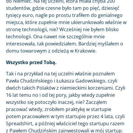
do Niemiec. Na tej uczelni, która miała chyba 200
studentów, gdzie czesne było tam po pięć, dziesięć
tysięcy euro, nagle po prostu trafiłem do genialnego
miejsca, które zupełnie mnie ukierunkowało właśnie w
stronę technologii, nie? Wcześniej nie byłem blisko
technologii. Ona nawet nie szczególnie mnie
interesowała, tak powiedziałem. Bardziej myślałem o
domu towarowym z odzieżą w Krakowie.
Wszystko przed Tobą.
Tak i na przykład na tej uczelni właśnie poznałem
Pawła Chudzińskiego i Łukasza Gadowskiego, czyli
dwóch takich Polaków z niemieckimi korzeniami. Czyli
16 lat temu no i od tej pory, jakby wtedy zupełnie
wszystko się potoczyło inaczej, nie? Zacząłem
pracować wtedy, zrobiłem praktykę w startupie
potem pracowałem w tym startupie przez 4 lata, czyli
Spreadshirt, a później właściciel tego startupu razem
z Pawłem Chudzińskim zainwestowali w mój startup.