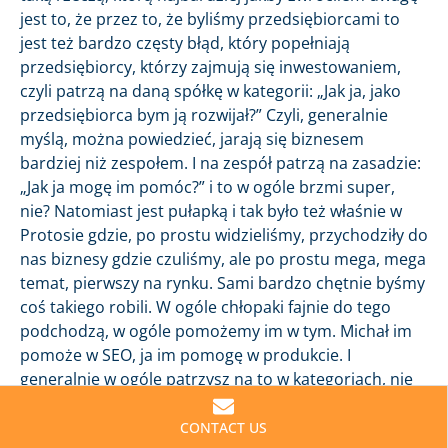
jest to, że przez to, że byliśmy przedsiębiorcami to
jest też bardzo częsty błąd, który popełniają
przedsiębiorcy, którzy zajmują się inwestowaniem,
czyli patrzą na daną spółkę w kategorii: „Jak ja, jako
przedsiębiorca bym ją rozwijał?” Czyli, generalnie
myślą, można powiedzieć, jarają się biznesem
bardziej niż zespołem. I na zespół patrzą na zasadzie:
„Jak ja mogę im pomóc?” i to w ogóle brzmi super,
nie? Natomiast jest pułapką i tak było też właśnie w
Protosie gdzie, po prostu widzieliśmy, przychodziły do
nas biznesy gdzie czuliśmy, ale po prostu mega, mega
temat, pierwszy na rynku. Sami bardzo chętnie byśmy
coś takiego robili. W ogóle chłopaki fajnie do tego
podchodzą, w ogóle pomożemy im w tym. Michał im
pomoże w SEO, ja im pomogę w produkcie. I
generalnie w ogóle patrzysz na to w kategoriach, nie
jako VC, tylko zaczynasz się zachowywać jako trochę
cofounder. No i to jest ogromna pułapka, bo po
CONTACT US