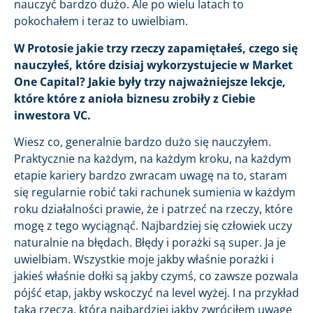
nauczyć bardzo dużo. Ale po wielu latach to
pokochałem i teraz to uwielbiam.
W Protosie jakie trzy rzeczy zapamiętałeś, czego się
nauczyłeś, które dzisiaj wykorzystujecie w Market
One Capital? Jakie były trzy najważniejsze lekcje,
które które z anioła biznesu zrobiły z Ciebie
inwestora VC.
Wiesz co, generalnie bardzo dużo się nauczyłem.
Praktycznie na każdym, na każdym kroku, na każdym
etapie kariery bardzo zwracam uwagę na to, staram
się regularnie robić taki rachunek sumienia w każdym
roku działalności prawie, że i patrzeć na rzeczy, które
mogę z tego wyciągnąć. Najbardziej się człowiek uczy
naturalnie na błędach. Błędy i porażki są super. Ja je
uwielbiam. Wszystkie moje jakby właśnie porażki i
jakieś właśnie dołki są jakby czymś, co zawsze pozwala
pójść etap, jakby wskoczyć na level wyżej. I na przykład
taką rzeczą, którą najbardziej jakby zwróciłem uwagę