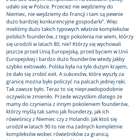
udało się w Polsce. Przecież nie wejdziemy do
Niemiec, nie wejdziemy do Francji i tam są pewnie
dużo bardziej konkurencyjne gospodarki”. Więc
mieliśmy dużo takich typowych właśnie kompleksów
polskich founderów, z tego pokolenia nie wiem, którzy
się urodzili w latach 80, nie? Którzy się wychowali
jeszcze przed Unią Europejską, przed byciem w Unii
Europejskiej i bardzo dużo founderów wtedy jakby
szybko exitowało. Polska była na tyle dużym krajem,
że dało się zrobić exit. A sukcesów, które wyszły za
granicę można było policzyć na palcach jednej ręki.
Tak zawsze było. Teraz to się nieprawdopodobnie
oczywiście zmieniło. Przede wszystkim dlatego że
mamy do czynienia z innym pokoleniem founderów,
którzy myślą tak samo jak founderzy, jak ich
rówieśnicy z Niemiec czy z Holandii. Jak ktoś się
urodził w latach 90 to nie ma żadnych kompletnie
kompleksów wobec rówieśników za granicą.