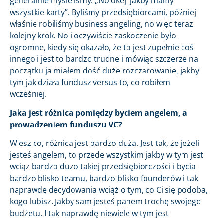
generalnie myśleliśmy: „No okej, jakby mamy
wszystkie karty”. Byliśmy przedsiębiorcami, później
właśnie robiliśmy business angeling, no więc teraz
kolejny krok. No i oczywiście zaskoczenie było
ogromne, kiedy się okazało, że to jest zupełnie coś
innego i jest to bardzo trudne i mówiąc szczerze na
początku ja miałem dość duże rozczarowanie, jakby
tym jak działa fundusz versus to, co robiłem
wcześniej.
Jaka jest różnica pomiędzy byciem angelem, a
prowadzeniem funduszu VC?
Wiesz co, różnica jest bardzo duża. Jest tak, że jeżeli
jesteś angelem, to przede wszystkim jakby w tym jest
wciąż bardzo dużo takiej przedsiębiorczości i bycia
bardzo blisko teamu, bardzo blisko founderów i tak
naprawdę decydowania wciąż o tym, co Ci się podoba,
kogo lubisz. Jakby sam jesteś panem trochę swojego
budżetu. I tak naprawdę niewiele w tym jest