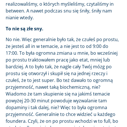
realizowaliśmy, o których myśleliśmy, czytaliśmy in
between. A nawet podczas snu się śniły, śniły nam
nianie wtedy.
To nie są złe sny.
No nie. Więc generalnie było tak, że czułeś po prostu,
że jesteś all in w temacie, a nie jest to od 9:00 do
17:00. To była ogromna zmiana u mnie, bo wcześniej
po prostu traktowałem pracę jako etat, mniej lub
bardziej. A to było tak, że nagle cały Twój mózg po
prostu się otworzył i skupił się na jednej rzeczy i
czułeś, że to jest super. Bo też dawało to ogromną
przyjemność, nawet taką biochemiczną, nie?
Wiadomo że tam skupienie się na jakimś temacie
powyżej 20-30 minut powoduje wyzwalanie tam
dopaminy i tak dalej, nie? Więc to była ogromna
przyjemność. Generalnie to chce widzieć u każdego
foundera. Czyli, że on po prostu wchodzi w to full, bo