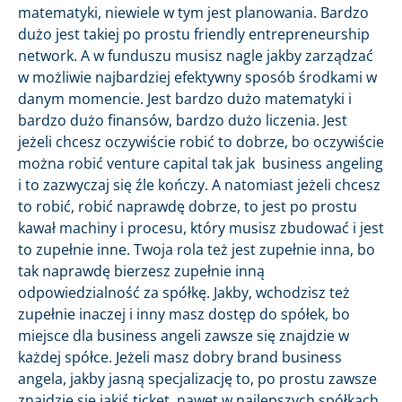
matematyki, niewiele w tym jest planowania. Bardzo
dużo jest takiej po prostu friendly entrepreneurship
network. A w funduszu musisz nagle jakby zarządzać
w możliwie najbardziej efektywny sposób środkami w
danym momencie. Jest bardzo dużo matematyki i
bardzo dużo finansów, bardzo dużo liczenia. Jest
jeżeli chcesz oczywiście robić to dobrze, bo oczywiście
można robić venture capital tak jak business angeling
i to zazwyczaj się źle kończy. A natomiast jeżeli chcesz
to robić, robić naprawdę dobrze, to jest po prostu
kawał machiny i procesu, który musisz zbudować i jest
to zupełnie inne. Twoja rola też jest zupełnie inna, bo
tak naprawdę bierzesz zupełnie inną
odpowiedzialność za spółkę. Jakby, wchodzisz też
zupełnie inaczej i inny masz dostęp do spółek, bo
miejsce dla business angeli zawsze się znajdzie w
każdej spółce. Jeżeli masz dobry brand business
angela, jakby jasną specjalizację to, po prostu zawsze
znajdzie się jakiś ticket, nawet w najlepszych spółkach