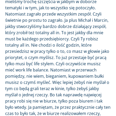
mieliśmy trochę szczęścia w jakbym w doborze
tematyki i w tym, jak to wszystko się potoczyło.
Natomiast zagrało przede wszystkim zespół. Czyli
świetnie po prostu to zagrało. Ja plus Michał i Marcin,
jakby stworzyliśmy bardzo dobrze działający zespół,
który zrobił też totalny all in. To jest jakby dla mnie
must be każdego przedsiębiorcy. Czyli Ty robisz
totalny all in. Nie chodzi o ilość godzin, które
przesiedzisz w pracy tylko o to, co masz w głowie jako
priorytet, o czym myślisz. To już przestaje być pracą
tylko musi być life stylem. Czyli oczywiście musisz
mieć work life balance. Natomiast w przerwach
pomiędzy, nie wiem, bieganiem, kupowaniem bułki
musisz o czymś myśleć. Więc lepiej żebyś nie myślał o
tym co będą grali teraz w kinie, tylko żebyś jakby
myślał o jednej rzeczy. Bo tak naprawdę najwięcej
pracy robi się nie w biurze, tylko poza biurem i tak
było wtedy. Ja pamiętam, że przez praktycznie cały ten
czas to było tak, że w biurze realizowałem rzeczy,