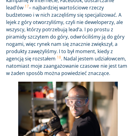
kampanię w Internecie, Facebook, dostarczanie
17
lead’ów
– najbardziej wartościowe rzeczy
budżetowo i w nich zaczęliśmy się specjalizować. A
lejek z góry otworzyliśmy, czyli nie deweloperzy, ale
wszyscy, którzy potrzebują lead’a. I po prostu z
piramidy szczytem do góry, odwróciliśmy ją do góry
nogami, więc rynek nam się znacznie zwiększył, a
produkty zawężyliśmy. I to był moment, kiedy z
18
agencją się rozstałem
. Nadal jestem udziałowcem,
natomiast moje zaangażowanie czasowe nie jest tam
w żaden sposób można powiedzieć znaczące.