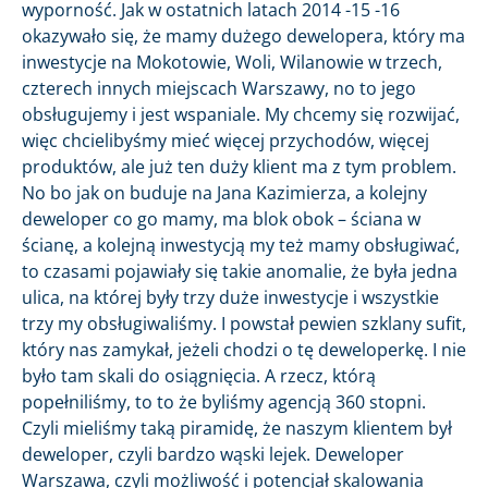
wyporność. Jak w ostatnich latach 2014 -15 -16
okazywało się, że mamy dużego dewelopera, który ma
inwestycje na Mokotowie, Woli, Wilanowie w trzech,
czterech innych miejscach Warszawy, no to jego
obsługujemy i jest wspaniale. My chcemy się rozwijać,
więc chcielibyśmy mieć więcej przychodów, więcej
produktów, ale już ten duży klient ma z tym problem.
No bo jak on buduje na Jana Kazimierza, a kolejny
deweloper co go mamy, ma blok obok – ściana w
ścianę, a kolejną inwestycją my też mamy obsługiwać,
to czasami pojawiały się takie anomalie, że była jedna
ulica, na której były trzy duże inwestycje i wszystkie
trzy my obsługiwaliśmy. I powstał pewien szklany sufit,
który nas zamykał, jeżeli chodzi o tę deweloperkę. I nie
było tam skali do osiągnięcia. A rzecz, którą
popełniliśmy, to to że byliśmy agencją 360 stopni.
Czyli mieliśmy taką piramidę, że naszym klientem był
deweloper, czyli bardzo wąski lejek. Deweloper
Warszawa, czyli możliwość i potencjał skalowania