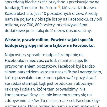
sprzedaną blachę część przychodu przekazujemy na
6
fundację Trees for the Future
, która sadzi drzewa.
Każda blacha to jest 10 posadzonych drzew. A kiedy
nam się pojawiały okrągłe liczby na Facebooku, czy pół
miliona, czy 700, 800 tysięcy, przekazywaliśmy
dodatkowe pule i taką ilość drzew dosadzaliśmy.
Właśnie, prawie milion. Powiedz w jaki sposób
buduje się grupę miliona lajków na Facebooku.
Najprostszy sposób to odpalić kampanię na
Facebooku i mieć coś, co ludzi zainteresuje. Bo
przypomnieniem początków, Facebook był bardzo
silnym narzędziem wzrostu naszej firmy i narzędziem,
które pozwalało nam komercjalizować i pozyskiwać
sprzedaż stamtąd. Lajk jest produktem ubocznym
reklamy i działań, które tam prowadzimy. Nie
koncentrowaliśmy się i nie koncentrujemy się na
zdobywaniu lajków. To nie jest nasz cel. Facebook był
narzędziem, które pozwoliło nam się komunikować z