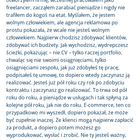
freelancer, zacząłem zarabiać pieniądze i nigdy nie
trafiłem do kogoś na etat. Myślałem, że jestem
wolnym człowiekiem, ale agencja reklamowa po
prostu pokazała, że wcale nie jesteś wolnym
człowiekiem. Najpierw chodzisz zdobywać klientów,
zdobywać ich budżety. Jak wychodzisz, wydrepczesz
ścieżki, pokazując – nie CV – tylko raczej portfolio,
chwaląc się nie swoimi osiągnięciami, tylko
osiągnięciami zespołu, jak już zdobyłeś tę pracę,
podpisałeś tę umowę, to dopiero wtedy zaczynasz ją
realizować. Jesteś już pół roku czy rok po zdobyciu
kontraktu i zaczynasz go realizować. To trwa od pół
roku do roku, a pieniądze w usługach i tak spłyną za
kolejne pół roku, jak nie do roku. E-commerce, ten co
przypadkowo mi wyszedł, dopiero pokazał, że może
być zupełnie inaczej. Że klienci mogą najpierw zapłacić
za produkt, a dopiero potem możesz go
wyprodukować, wysłać i zrobić. Nie ty jesteś ważny,