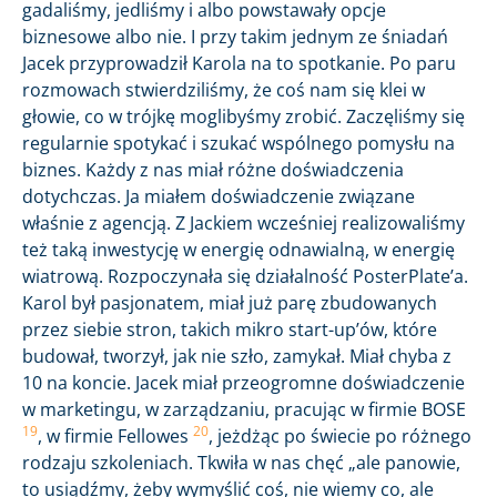
gadaliśmy, jedliśmy i albo powstawały opcje
biznesowe albo nie. I przy takim jednym ze śniadań
Jacek przyprowadził Karola na to spotkanie. Po paru
rozmowach stwierdziliśmy, że coś nam się klei w
głowie, co w trójkę moglibyśmy zrobić. Zaczęliśmy się
regularnie spotykać i szukać wspólnego pomysłu na
biznes. Każdy z nas miał różne doświadczenia
dotychczas. Ja miałem doświadczenie związane
właśnie z agencją. Z Jackiem wcześniej realizowaliśmy
też taką inwestycję w energię odnawialną, w energię
wiatrową. Rozpoczynała się działalność PosterPlate’a.
Karol był pasjonatem, miał już parę zbudowanych
przez siebie stron, takich mikro start-up’ów, które
budował, tworzył, jak nie szło, zamykał. Miał chyba z
10 na koncie. Jacek miał przeogromne doświadczenie
w marketingu, w zarządzaniu, pracując w firmie BOSE
19
20
, w firmie Fellowes
, jeżdżąc po świecie po różnego
rodzaju szkoleniach. Tkwiła w nas chęć „ale panowie,
to usiądźmy, żeby wymyślić coś, nie wiemy co, ale