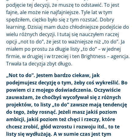
podjęcie tej decyzji, że muszę to odstawić. To jest
fajne, ale może nie najfajniejsze. Tyle lat w tym
spędziłem, ciężko było się z tym rozstać. Dobry
learning. Dzisiaj mam dużo chłodniejsze podejście do
wielu różnych decyzji. I tutaj się nauczyłem raczej
opcji „not to do”, że jest to ważniejsze niż „to do”. Ja
miałem po prostu za długie listy „to do” – w jednej
firmie, w drugiej i w trzeciej i ten Brightness – agencja.
Trwała ta decyzja zbyt długo.
„Not to do”. Jestem bardzo ciekaw, jak
podejmujesz decyzję o tym, żeby coś wykreślić. Bo
powiem ci z mojego doświadczenia. Oczywiście
zauważam, że choćbyś wycofywał się z różnych
projektów, to listy „to do” zawsze mają tendencję
do tego, żeby rosnąć. Jeżeli masz jakiś poziom
ambicji, jakiś poziom też chęci i rzeczy, które
chcesz zrobić, głód wzrostu i rozwoju itd., to te
listy się wydłużają. A w sumie czas jest tym