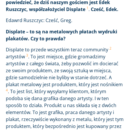
powiedzieć, że dziś naszym gościem jest Edek
1
Ruszczyc, współzałożyciel Displate
.
Cześć, Edek.
Edawrd Ruszczyc: Cześć, Greg.
Displate – to są na metalowych płatach wydruki
plakatów. Czy to prawda?
2
Displate to przede wszystkim teraz community
3
artystów
. To jest miejsce, gdzie gromadzimy
artystów z całego świata, żeby pozwolić im docierać
ze swoim produktem, ze swoją sztuką w miejsca,
gdzie samodzielnie nie byliby w stanie dotrzeć. A
plakat metalowy jest produktem, który jest nośnikiem
4
. To jest list, który wysyłamy klientom, którym
podoba się dana grafika danego artysty. I w ten
sposób to działa. Produkt u nas składa się z dwóch
elementów. To jest grafika, praca danego artysty i
plakat, rzeczywiście wykonany z metalu, który jest tym
produktem, który bezpośrednio jest kupowany przez