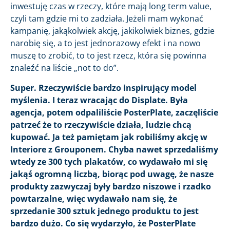
inwestuję czas w rzeczy, które mają long term value,
czyli tam gdzie mi to zadziała. Jeżeli mam wykonać
kampanię, jakąkolwiek akcję, jakikolwiek biznes, gdzie
narobię się, a to jest jednorazowy efekt i na nowo
muszę to zrobić, to to jest rzecz, która się powinna
znaleźć na liście „not to do”.
Super. Rzeczywiście bardzo inspirujący model
myślenia. I teraz wracając do Displate. Była
agencja, potem odpaliliście PosterPlate, zaczęliście
patrzeć że to rzeczywiście działa, ludzie chcą
kupować. Ja też pamiętam jak robiliśmy akcję w
Interiore z Grouponem. Chyba nawet sprzedaliśmy
wtedy ze 300 tych plakatów, co wydawało mi się
jakąś ogromną liczbą, biorąc pod uwagę, że nasze
produkty zazwyczaj były bardzo niszowe i rzadko
powtarzalne, więc wydawało nam się, że
sprzedanie 300 sztuk jednego produktu to jest
bardzo dużo. Co się wydarzyło, że PosterPlate