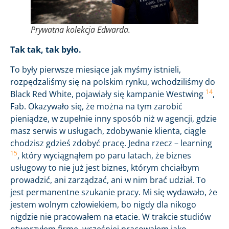
Prywatna kolekcja Edwarda.
Tak tak, tak było.
To były pierwsze miesiące jak myśmy istnieli,
rozpędzaliśmy się na polskim rynku, wchodziliśmy do
14
Black Red White, pojawiały się kampanie Westwing
,
Fab. Okazywało się, że można na tym zarobić
pieniądze, w zupełnie inny sposób niż w agencji, gdzie
masz serwis w usługach, zdobywanie klienta, ciągle
chodzisz gdzieś zdobyć pracę. Jedna rzecz – learning
15
, który wyciągnąłem po paru latach, że biznes
usługowy to nie już jest biznes, którym chciałbym
prowadzić, ani zarządzać, ani w nim brać udział. To
jest permanentne szukanie pracy. Mi się wydawało, że
jestem wolnym człowiekiem, bo nigdy dla nikogo
nigdzie nie pracowałem na etacie. W trakcie studiów
otworzyłem firmę, wcześniej pracowałem jako