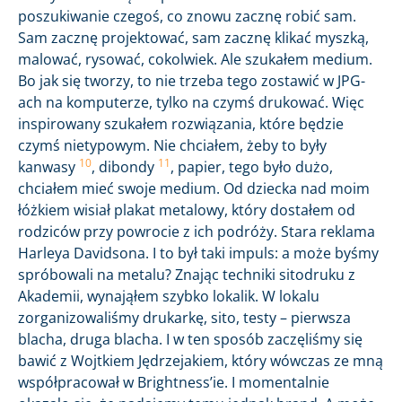
poszukiwanie czegoś, co znowu zacznę robić sam.
Sam zacznę projektować, sam zacznę klikać myszką,
malować, rysować, cokolwiek. Ale szukałem medium.
Bo jak się tworzy, to nie trzeba tego zostawić w JPG-
ach na komputerze, tylko na czymś drukować. Więc
inspirowany szukałem rozwiązania, które będzie
czymś nietypowym. Nie chciałem, żeby to były
10
11
kanwasy
, dibondy
, papier, tego było dużo,
chciałem mieć swoje medium. Od dziecka nad moim
łóżkiem wisiał plakat metalowy, który dostałem od
rodziców przy powrocie z ich podróży. Stara reklama
Harleya Davidsona. I to był taki impuls: a może byśmy
spróbowali na metalu? Znając techniki sitodruku z
Akademii, wynająłem szybko lokalik. W lokalu
zorganizowaliśmy drukarkę, sito, testy – pierwsza
blacha, druga blacha. I w ten sposób zaczęliśmy się
bawić z Wojtkiem Jędrzejakiem, który wówczas ze mną
współpracował w Brightness’ie. I momentalnie