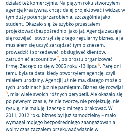
działać też komercyjnie. Na piątym roku stworzyłem
agencję kreatywną, chcąc dalej projektować i widząc w
tym duży potencjał zarobienia, szczególnie jako
student. Okazało się, że szybko przestałem
projektować (bezpośrednio, jako ja). Agencja zaczęła
się rozwijać i stworzył się z tego regularny biznes, a ja
musiałem się uczyć zarządzać tym biznesem,
prowadzić i sprzedawać, obsługiwać klientów,
7
zatrudniać account’ów
, po prostu organizować
8
firmę. Zaczęło to się w 2005 roku -13 lipca
. Parę dni
temu była ta data, kiedy otworzyłem agencję, czyli
miałem urodziny. Agencji już nie ma, dlatego może o
tych urodzinach już nie pamiętam. Biznes się rozwijał
9
, miał wiele swoich różnych perypetii. Ale okazało się
po pewnym czasie, że nie tworzę, nie projektuję, nie
rysuję, nie maluję. I zaczęło mi tego brakować. W
2011, 2012 roku biznes był już samodzielny – mało
wymagał mojego bezpośredniego zaangażowania i
wolny czas zacząłem przekuwać właśnie w