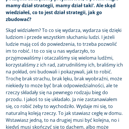
mamy dział strategii, mamy dział taki’. Ale skąd
wiedziałeś, co to jest dział strategii, jak go
zbudować?
Skąd widziałem? To co się wydarza, wydarza się dzięki
ludziom i przede wszystkim słuchaniu ludzi. I jeżeli
ludzie mają coś do powiedzenia, to trzeba pozwolić
im to robić. I to co się u nas wydarzyło, to
przyjmowaliśmy i otaczaliśmy się wieloma ludźmi,
korzystaliśmy z ich rad, zatrudniliśmy ich, braliśmy ich
na pokład, oni budowali i pokazywali, jak to robić.
Trochę brak strachu, brak lęku, brak wyobraźni, może
niekiedy to może być brak odpowiedzialności, ale te
rzeczy składały się na pewnego rodzaju bieg do
przodu. I jakoś to się układało. Ja nie zastanawiałem
się, co robić żeby to wychodziło. Wydaje mi się, to
naturalną koleją rzeczy. To jak stawiasz cegłę w domu.
Wstawiasz jedną, to na drugiej musi być kolejna, no i
kiedyś musi skończyć się to dachem, albo może