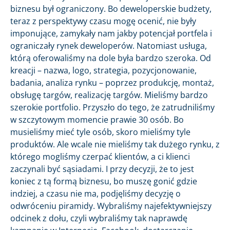
biznesu był ograniczony. Bo deweloperskie budżety,
teraz z perspektywy czasu mogę ocenić, nie były
imponujące, zamykały nam jakby potencjał portfela i
ograniczały rynek deweloperów. Natomiast usługa,
którą oferowaliśmy na dole była bardzo szeroka. Od
kreacji – nazwa, logo, strategia, pozycjonowanie,
badania, analiza rynku – poprzez produkcję, montaż,
obsługę targów, realizację targów. Mieliśmy bardzo
szerokie portfolio. Przyszło do tego, że zatrudniliśmy
w szczytowym momencie prawie 30 osób. Bo
musieliśmy mieć tyle osób, skoro mieliśmy tyle
produktów. Ale wcale nie mieliśmy tak dużego rynku, z
którego mogliśmy czerpać klientów, a ci klienci
zaczynali być sąsiadami. I przy decyzji, że to jest
koniec z tą formą biznesu, bo muszę gonić gdzie
indziej, a czasu nie ma, podjęliśmy decyzję o
odwróceniu piramidy. Wybraliśmy najefektywniejszy
odcinek z dołu, czyli wybraliśmy tak naprawdę