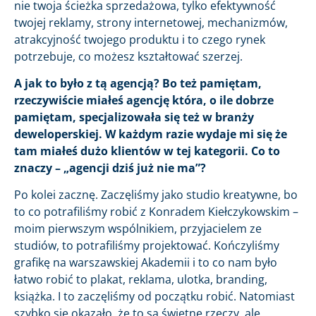
nie twoja ścieżka sprzedażowa, tylko efektywność
twojej reklamy, strony internetowej, mechanizmów,
atrakcyjność twojego produktu i to czego rynek
potrzebuje, co możesz kształtować szerzej.
A jak to było z tą agencją? Bo też pamiętam,
rzeczywiście miałeś agencję która, o ile dobrze
pamiętam, specjalizowała się też w branży
deweloperskiej. W każdym razie wydaje mi się że
tam miałeś dużo klientów w tej kategorii. Co to
znaczy – „agencji dziś już nie ma”?
Po kolei zacznę. Zaczęliśmy jako studio kreatywne, bo
to co potrafiliśmy robić z Konradem Kiełczykowskim –
moim pierwszym wspólnikiem, przyjacielem ze
studiów, to potrafiliśmy projektować. Kończyliśmy
grafikę na warszawskiej Akademii i to co nam było
łatwo robić to plakat, reklama, ulotka, branding,
książka. I to zaczęliśmy od początku robić. Natomiast
szybko się okazało, że to są świetne rzeczy, ale