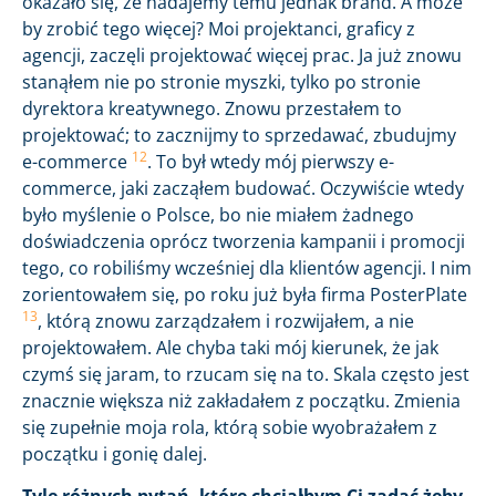
okazało się, że nadajemy temu jednak brand. A może
by zrobić tego więcej? Moi projektanci, graficy z
agencji, zaczęli projektować więcej prac. Ja już znowu
stanąłem nie po stronie myszki, tylko po stronie
dyrektora kreatywnego. Znowu przestałem to
projektować; to zacznijmy to sprzedawać, zbudujmy
12
e-commerce
. To był wtedy mój pierwszy e-
commerce, jaki zacząłem budować. Oczywiście wtedy
było myślenie o Polsce, bo nie miałem żadnego
doświadczenia oprócz tworzenia kampanii i promocji
tego, co robiliśmy wcześniej dla klientów agencji. I nim
zorientowałem się, po roku już była firma PosterPlate
13
, którą znowu zarządzałem i rozwijałem, a nie
projektowałem. Ale chyba taki mój kierunek, że jak
czymś się jaram, to rzucam się na to. Skala często jest
znacznie większa niż zakładałem z początku. Zmienia
się zupełnie moja rola, którą sobie wyobrażałem z
początku i gonię dalej.
Tyle różnych pytań, które chciałbym Ci zadać żeby