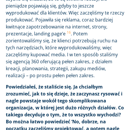
pieniądze pojawiają się, gdyby to jeszcze
wyprodukować dla klientów. Więc zaczęliśmy te rzeczy
produkować. Pojawiła się reklama, coraz bardziej
kwitnące zapotrzebowanie na internet, strony,
16
prezentacje, landing page’e
. Potem
zorientowaliśmy się, że klienci potrzebują ruchu na
tych narzędziach, które wyprodukowaliśmy, więc
zaczęliśmy kupować media. I w ten sposób staliśmy
się agencją 360 oferującą pełen zakres, z działem
kreacji, planowania, strategii, zakupu mediów,
realizacji – po prostu pełen pełen zakres.
Powiedziałeś, że staliście się. Ja chciałbym
zrozumieć, jak to się dzieje, że zaczynasz rysować i
nagle powstaje wokół tego skomplikowana
organizacja, w której jest dużo różnych działów. Co
takiego decyduje o tym, że to wszystko wychodzi?
Bo można łatwo powiedzieć ‘No, dobrze, na
początku zaczęliśmy projektować, a potem nagle