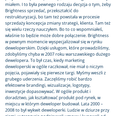
miałem. I to była pewnego rodzaju decyzja o tym, żeby
Brightness sprzedać, przekształcić do
restrukturyzacji, bo tam też powstała w procesie
sprzedaży koncepcja zmiany strategii, klienta. Tam też
się wielu rzeczy nauczyłem. Bo to co wspomniałeś,
właśnie to będzie może dobre połączenie. Brightness
w pewnym momencie wyspecjalizował się w rynku
deweloperskim. Dzięki usługom, które prowadziliśmy,
zdobyliśmy chyba w 2007 roku warszawskiego dużego
dewelopera. To był czas, kiedy marketing
deweloperski w ogóle raczkował, nie miał o niczym
pojęcia, pojawiały się pierwsze targi. Myśmy weszli z
grubego uderzenia. Zaczęliśmy robić bardzo
efektowne brandingi, wizualizacje, logotypy,
inwestycje dopasowywać. W ogóle produkt i
doradztwo, jak kształtować produkt pod rynek, w
miejscu w którym deweloper budował. Lata 2000 –
2008 to był wykwit deweloperki. Ludzie w dziurze przy