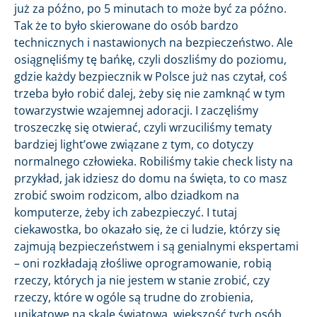
już za późno, po 5 minutach to może być za późno.
Tak że to było skierowane do osób bardzo
technicznych i nastawionych na bezpieczeństwo. Ale
osiągnęliśmy tę bańkę, czyli doszliśmy do poziomu,
gdzie każdy bezpiecznik w Polsce już nas czytał, coś
trzeba było robić dalej, żeby się nie zamknąć w tym
towarzystwie wzajemnej adoracji. I zaczęliśmy
troszeczkę się otwierać, czyli wrzuciliśmy tematy
bardziej light’owe związane z tym, co dotyczy
normalnego człowieka. Robiliśmy takie check listy na
przykład, jak idziesz do domu na święta, to co masz
zrobić swoim rodzicom, albo dziadkom na
komputerze, żeby ich zabezpieczyć. I tutaj
ciekawostka, bo okazało się, że ci ludzie, którzy się
zajmują bezpieczeństwem i są genialnymi ekspertami
– oni rozkładają złośliwe oprogramowanie, robią
rzeczy, których ja nie jestem w stanie zrobić, czy
rzeczy, które w ogóle są trudne do zrobienia,
unikatowe na skalę światową, większość tych osób