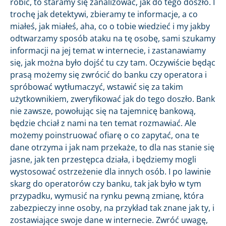
robić, to staramy się zanalizować, jak do tego doszło. I
trochę jak detektywi, zbieramy te informacje, a co
miałeś, jak miałeś, aha, co o tobie wiedzieć i my jakby
odtwarzamy sposób ataku na tę osobę, sami szukamy
informacji na jej temat w internecie, i zastanawiamy
się, jak można było dojść tu czy tam. Oczywiście będąc
prasą możemy się zwrócić do banku czy operatora i
spróbować wytłumaczyć, wstawić się za takim
użytkownikiem, zweryfikować jak do tego doszło. Bank
nie zawsze, powołując się na tajemnicę bankową,
będzie chciał z nami na ten temat rozmawiać. Ale
możemy poinstruować ofiarę o co zapytać, ona te
dane otrzyma i jak nam przekaże, to dla nas stanie się
jasne, jak ten przestępca działa, i będziemy mogli
wystosować ostrzeżenie dla innych osób. I po lawinie
skarg do operatorów czy banku, tak jak było w tym
przypadku, wymusić na rynku pewną zmianę, która
zabezpieczy inne osoby, na przykład tak znane jak ty, i
zostawiające swoje dane w internecie. Zwróć uwagę,