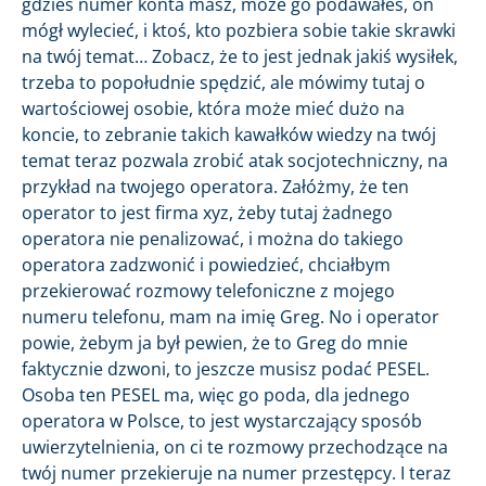
gdzieś numer konta masz, może go podawałeś, on
mógł wylecieć, i ktoś, kto pozbiera sobie takie skrawki
na twój temat… Zobacz, że to jest jednak jakiś wysiłek,
trzeba to popołudnie spędzić, ale mówimy tutaj o
wartościowej osobie, która może mieć dużo na
koncie, to zebranie takich kawałków wiedzy na twój
temat teraz pozwala zrobić atak socjotechniczny, na
przykład na twojego operatora. Załóżmy, że ten
operator to jest firma xyz, żeby tutaj żadnego
operatora nie penalizować, i można do takiego
operatora zadzwonić i powiedzieć, chciałbym
przekierować rozmowy telefoniczne z mojego
numeru telefonu, mam na imię Greg. No i operator
powie, żebym ja był pewien, że to Greg do mnie
faktycznie dzwoni, to jeszcze musisz podać PESEL.
Osoba ten PESEL ma, więc go poda, dla jednego
operatora w Polsce, to jest wystarczający sposób
uwierzytelnienia, on ci te rozmowy przechodzące na
twój numer przekieruje na numer przestępcy. I teraz