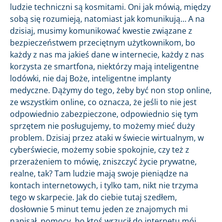
ludzie techniczni są kosmitami. Oni jak mówią, między
sobą się rozumieją, natomiast jak komunikują… A na
dzisiaj, musimy komunikować kwestie związane z
bezpieczeństwem przeciętnym użytkownikom, bo
każdy z nas ma jakieś dane w internecie, każdy z nas
korzysta ze smartfona, niektórzy mają inteligentne
lodówki, nie daj Boże, inteligentne implanty
medyczne. Dążymy do tego, żeby być non stop online,
ze wszystkim online, co oznacza, że jeśli to nie jest
odpowiednio zabezpieczone, odpowiednio się tym
sprzętem nie posługujemy, to możemy mieć duży
problem. Dzisiaj przez ataki w świecie wirtualnym, w
cyberświecie, możemy sobie spokojnie, czy też z
przerażeniem to mówię, zniszczyć życie prywatne,
realne, tak? Tam ludzie mają swoje pieniądze na
kontach internetowych, i tylko tam, nikt nie trzyma
tego w skarpecie. Jak do ciebie tutaj szedłem,
dosłownie 5 minut temu jeden ze znajomych mi
napisał, pomocy, bo ktoś wrzucił do internetu mój