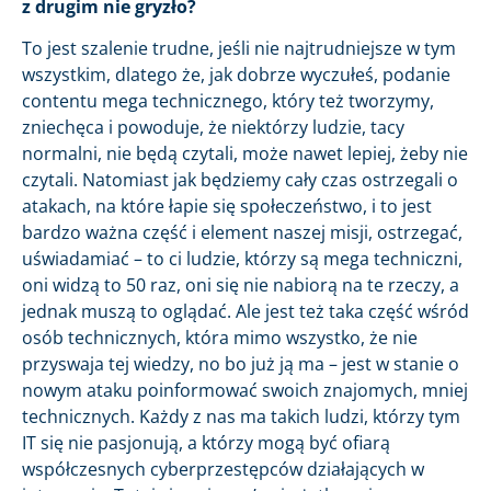
z drugim nie gryzło?
To jest szalenie trudne, jeśli nie najtrudniejsze w tym
wszystkim, dlatego że, jak dobrze wyczułeś, podanie
contentu mega technicznego, który też tworzymy,
zniechęca i powoduje, że niektórzy ludzie, tacy
normalni, nie będą czytali, może nawet lepiej, żeby nie
czytali. Natomiast jak będziemy cały czas ostrzegali o
atakach, na które łapie się społeczeństwo, i to jest
bardzo ważna część i element naszej misji, ostrzegać,
uświadamiać – to ci ludzie, którzy są mega techniczni,
oni widzą to 50 raz, oni się nie nabiorą na te rzeczy, a
jednak muszą to oglądać. Ale jest też taka część wśród
osób technicznych, która mimo wszystko, że nie
przyswaja tej wiedzy, no bo już ją ma – jest w stanie o
nowym ataku poinformować swoich znajomych, mniej
technicznych. Każdy z nas ma takich ludzi, którzy tym
IT się nie pasjonują, a którzy mogą być ofiarą
współczesnych cyberprzestępców działających w