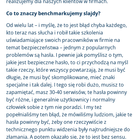
realizujemy dla naszych klientów w firmach.
Co to znaczy benchmarkujemy slajdy?
Od wielu lat – i myślę, że to jest błąd chyba każdego,
kto teraz nas słucha i robił takie szkolenia
uświadamiające swoich pracowników w firmie na
temat bezpieczeństwa – jednym z popularnych
problemów są hasła. I pewnie jak pomyślisz o tym,
jakie jest bezpieczne hasło, to ci przychodzą na myśl
takie rzeczy, które wszyscy powtarzają, że musi być
długie, że musi być skomplikowane, mieć znaki
specjalne i tak dalej. I tego się robi dużo, musisz to
zapamiętać, masz 30-40 serwisów, te hasła powinny
być różne, i generalnie użytkownicy i normalny
człowiek sobie z tym nie poradzi. I my też
popełnialiśmy ten błąd, że mówiliśmy ludziom, jakie te
hasła powinny być, żeby one rzeczywiście z
technicznego punktu widzenia były najtrudniejsze do
złamania. A potem okazało się, że to jest bez sensu.