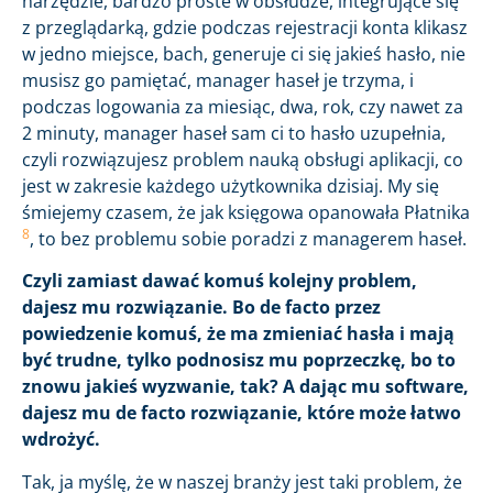
narzędzie, bardzo proste w obsłudze, integrujące się
z przeglądarką, gdzie podczas rejestracji konta klikasz
w jedno miejsce, bach, generuje ci się jakieś hasło, nie
musisz go pamiętać, manager haseł je trzyma, i
podczas logowania za miesiąc, dwa, rok, czy nawet za
2 minuty, manager haseł sam ci to hasło uzupełnia,
czyli rozwiązujesz problem nauką obsługi aplikacji, co
jest w zakresie każdego użytkownika dzisiaj. My się
śmiejemy czasem, że jak księgowa opanowała Płatnika
8
, to bez problemu sobie poradzi z managerem haseł.
Czyli zamiast dawać komuś kolejny problem,
dajesz mu rozwiązanie. Bo de facto przez
powiedzenie komuś, że ma zmieniać hasła i mają
być trudne, tylko podnosisz mu poprzeczkę, bo to
znowu jakieś wyzwanie, tak? A dając mu software,
dajesz mu de facto rozwiązanie, które może łatwo
wdrożyć.
Tak, ja myślę, że w naszej branży jest taki problem, że