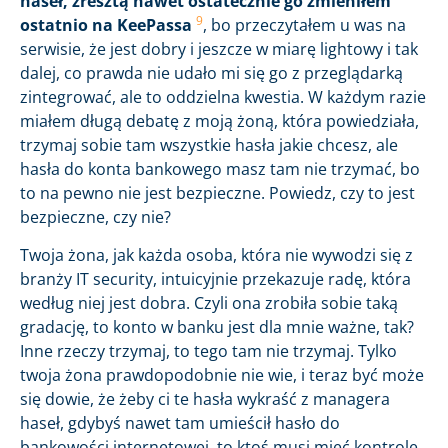
haseł, zresztą nawet ostatecznie go zmieniłem
9
ostatnio na KeePassa
, bo przeczytałem u was na
serwisie, że jest dobry i jeszcze w miarę lightowy i tak
dalej, co prawda nie udało mi się go z przeglądarką
zintegrować, ale to oddzielna kwestia. W każdym razie
miałem długą debatę z moją żoną, która powiedziała,
trzymaj sobie tam wszystkie hasła jakie chcesz, ale
hasła do konta bankowego masz tam nie trzymać, bo
to na pewno nie jest bezpieczne. Powiedz, czy to jest
bezpieczne, czy nie?
Twoja żona, jak każda osoba, która nie wywodzi się z
branży IT security, intuicyjnie przekazuje radę, która
według niej jest dobra. Czyli ona zrobiła sobie taką
gradację, to konto w banku jest dla mnie ważne, tak?
Inne rzeczy trzymaj, to tego tam nie trzymaj. Tylko
twoja żona prawdopodobnie nie wie, i teraz być może
się dowie, że żeby ci te hasła wykraść z managera
haseł, gdybyś nawet tam umieścił hasło do
bankowości internetowej, to ktoś musi mieć kontrolę