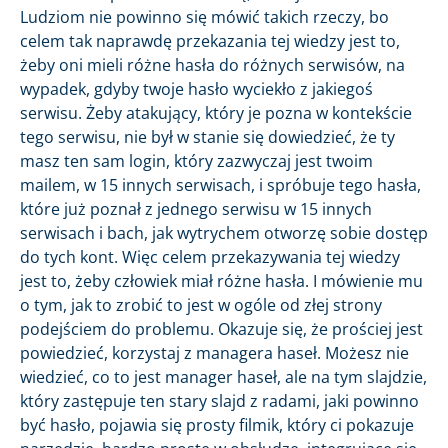
Ludziom nie powinno się mówić takich rzeczy, bo
celem tak naprawdę przekazania tej wiedzy jest to,
żeby oni mieli różne hasła do różnych serwisów, na
wypadek, gdyby twoje hasło wyciekło z jakiegoś
serwisu. Żeby atakujący, który je pozna w kontekście
tego serwisu, nie był w stanie się dowiedzieć, że ty
masz ten sam login, który zazwyczaj jest twoim
mailem, w 15 innych serwisach, i spróbuje tego hasła,
które już poznał z jednego serwisu w 15 innych
serwisach i bach, jak wytrychem otworzę sobie dostęp
do tych kont. Więc celem przekazywania tej wiedzy
jest to, żeby człowiek miał różne hasła. I mówienie mu
o tym, jak to zrobić to jest w ogóle od złej strony
podejściem do problemu. Okazuje się, że prościej jest
powiedzieć, korzystaj z managera haseł. Możesz nie
wiedzieć, co to jest manager haseł, ale na tym slajdzie,
który zastępuje ten stary slajd z radami, jaki powinno
być hasło, pojawia się prosty filmik, który ci pokazuje