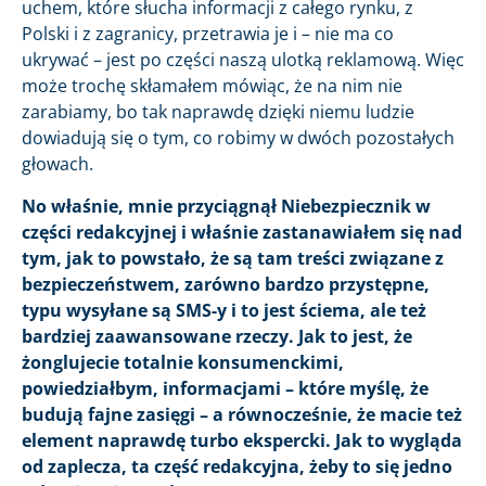
uchem, które słucha informacji z całego rynku, z
Polski i z zagranicy, przetrawia je i – nie ma co
ukrywać – jest po części naszą ulotką reklamową. Więc
może trochę skłamałem mówiąc, że na nim nie
zarabiamy, bo tak naprawdę dzięki niemu ludzie
dowiadują się o tym, co robimy w dwóch pozostałych
głowach.
No właśnie, mnie przyciągnął Niebezpiecznik w
części redakcyjnej i właśnie zastanawiałem się nad
tym, jak to powstało, że są tam treści związane z
bezpieczeństwem, zarówno bardzo przystępne,
typu wysyłane są SMS-y i to jest ściema, ale też
bardziej zaawansowane rzeczy. Jak to jest, że
żonglujecie totalnie konsumenckimi,
powiedziałbym, informacjami – które myślę, że
budują fajne zasięgi – a równocześnie, że macie też
element naprawdę turbo ekspercki. Jak to wygląda
od zaplecza, ta część redakcyjna, żeby to się jedno