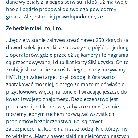
dane wyleciały z jakiegoś serwisu, i ktoś już ma twoje
hasło i będzie próbował do twojego powiedzmy
gmaila. Ale jest mniej prawdopodobne, że…
Że będzie miał i to, i to.
…będzie w stanie zainwestować nawet 250 złotych za
dowód kolekcjonerski, że odważy się pójść do jednego
z operatorów, gdzie przecież są kamery i te nagrania
są przechowywane, i duplikat karty SIM uzyska. On to
zrobi, jeśli uzna cię za coś takiego, co my nazywamy
HVT, high value target, czyli osobę, którą warto
zaatakować mocniej, dlatego że może mieć właśnie
przysłowiowe więcej na koncie. I wracając jeszcze do
kwestii twojego znajomego. Bezpieczeństwo jest
procesem i jest kluczowe, żeby zrozumieć, że nie
możemy jednym ruchem rozwiązać wszystkich
problemów bezpieczeństwa. Ba, są nawet
zabezpieczenia, które nam zaszkodzą. Niektórzy, my
to widzimy…Mamy nawet slajd na niektórych naszych