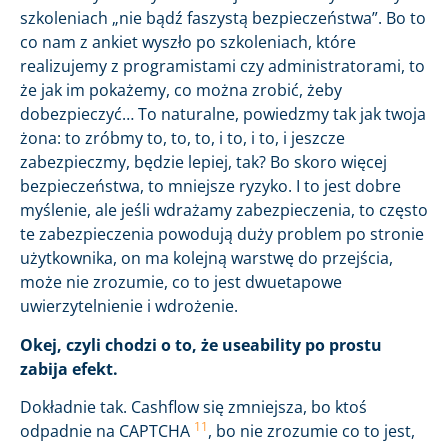
szkoleniach „nie bądź faszystą bezpieczeństwa”. Bo to
co nam z ankiet wyszło po szkoleniach, które
realizujemy z programistami czy administratorami, to
że jak im pokażemy, co można zrobić, żeby
dobezpieczyć… To naturalne, powiedzmy tak jak twoja
żona: to zróbmy to, to, to, i to, i to, i jeszcze
zabezpieczmy, będzie lepiej, tak? Bo skoro więcej
bezpieczeństwa, to mniejsze ryzyko. I to jest dobre
myślenie, ale jeśli wdrażamy zabezpieczenia, to często
te zabezpieczenia powodują duży problem po stronie
użytkownika, on ma kolejną warstwę do przejścia,
może nie zrozumie, co to jest dwuetapowe
uwierzytelnienie i wdrożenie.
Okej, czyli chodzi o to, że useability po prostu
zabija efekt.
Dokładnie tak. Cashflow się zmniejsza, bo ktoś
11
odpadnie na CAPTCHA
, bo nie zrozumie co to jest,