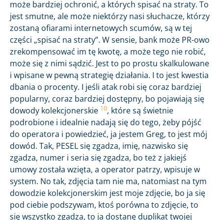
może bardziej ochronić, a których spisać na straty. To
jest smutne, ale może niektórzy nasi słuchacze, którzy
zostaną ofiarami internetowych scumów, są w tej
części „spisać na straty”. W sensie, bank może PR-owo
zrekompensować im tę kwotę, a może tego nie robić,
może się z nimi sądzić. Jest to po prostu skalkulowane
i wpisane w pewną strategię działania. I to jest kwestia
dbania o procenty. I jeśli atak robi się coraz bardziej
popularny, coraz bardziej dostępny, bo pojawiają się
10
dowody kolekcjonerskie
, które są świetnie
podrobione i idealnie nadają się do tego, żeby pójść
do operatora i powiedzieć, ja jestem Greg, to jest mój
dowód. Tak, PESEL się zgadza, imię, nazwisko się
zgadza, numer i seria się zgadza, bo też z jakiejś
umowy została wzięta, a operator patrzy, wpisuje w
system. No tak, zdjęcia tam nie ma, natomiast na tym
dowodzie kolekcjonerskim jest moje zdjęcie, bo ja się
pod ciebie podszywam, ktoś porówna to zdjęcie, to
się wszystko zgadza, to ja dostanę duplikat twojej