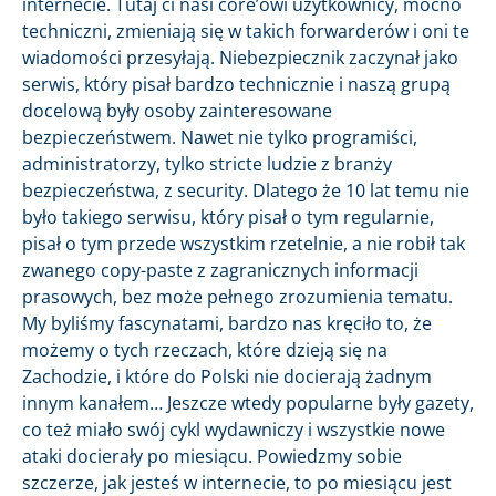
internecie. Tutaj ci nasi core’owi użytkownicy, mocno
techniczni, zmieniają się w takich forwarderów i oni te
wiadomości przesyłają. Niebezpiecznik zaczynał jako
serwis, który pisał bardzo technicznie i naszą grupą
docelową były osoby zainteresowane
bezpieczeństwem. Nawet nie tylko programiści,
administratorzy, tylko stricte ludzie z branży
bezpieczeństwa, z security. Dlatego że 10 lat temu nie
było takiego serwisu, który pisał o tym regularnie,
pisał o tym przede wszystkim rzetelnie, a nie robił tak
zwanego copy-paste z zagranicznych informacji
prasowych, bez może pełnego zrozumienia tematu.
My byliśmy fascynatami, bardzo nas kręciło to, że
możemy o tych rzeczach, które dzieją się na
Zachodzie, i które do Polski nie docierają żadnym
innym kanałem… Jeszcze wtedy popularne były gazety,
co też miało swój cykl wydawniczy i wszystkie nowe
ataki docierały po miesiącu. Powiedzmy sobie
szczerze, jak jesteś w internecie, to po miesiącu jest