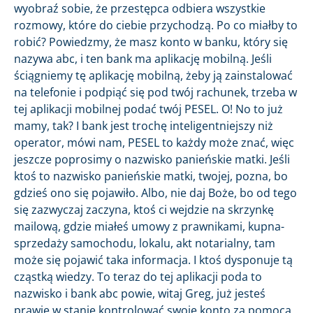
wyobraź sobie, że przestępca odbiera wszystkie
rozmowy, które do ciebie przychodzą. Po co miałby to
robić? Powiedzmy, że masz konto w banku, który się
nazywa abc, i ten bank ma aplikację mobilną. Jeśli
ściągniemy tę aplikację mobilną, żeby ją zainstalować
na telefonie i podpiąć się pod twój rachunek, trzeba w
tej aplikacji mobilnej podać twój PESEL. O! No to już
mamy, tak? I bank jest trochę inteligentniejszy niż
operator, mówi nam, PESEL to każdy może znać, więc
jeszcze poprosimy o nazwisko panieńskie matki. Jeśli
ktoś to nazwisko panieńskie matki, twojej, pozna, bo
gdzieś ono się pojawiło. Albo, nie daj Boże, bo od tego
się zazwyczaj zaczyna, ktoś ci wejdzie na skrzynkę
mailową, gdzie miałeś umowy z prawnikami, kupna-
sprzedaży samochodu, lokalu, akt notarialny, tam
może się pojawić taka informacja. I ktoś dysponuje tą
cząstką wiedzy. To teraz do tej aplikacji poda to
nazwisko i bank abc powie, witaj Greg, już jesteś
prawie w stanie kontrolować swoje konto za pomocą