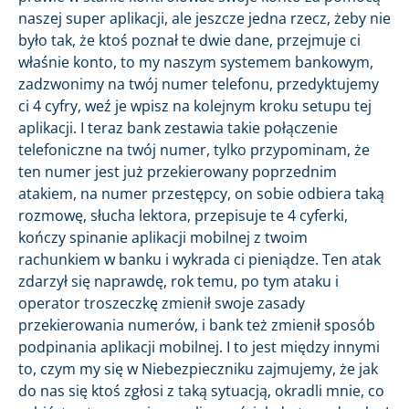
naszej super aplikacji, ale jeszcze jedna rzecz, żeby nie
było tak, że ktoś poznał te dwie dane, przejmuje ci
właśnie konto, to my naszym systemem bankowym,
zadzwonimy na twój numer telefonu, przedyktujemy
ci 4 cyfry, weź je wpisz na kolejnym kroku setupu tej
aplikacji. I teraz bank zestawia takie połączenie
telefoniczne na twój numer, tylko przypominam, że
ten numer jest już przekierowany poprzednim
atakiem, na numer przestępcy, on sobie odbiera taką
rozmowę, słucha lektora, przepisuje te 4 cyferki,
kończy spinanie aplikacji mobilnej z twoim
rachunkiem w banku i wykrada ci pieniądze. Ten atak
zdarzył się naprawdę, rok temu, po tym ataku i
operator troszeczkę zmienił swoje zasady
przekierowania numerów, i bank też zmienił sposób
podpinania aplikacji mobilnej. I to jest między innymi
to, czym my się w Niebezpieczniku zajmujemy, że jak
do nas się ktoś zgłosi z taką sytuacją, okradli mnie, co