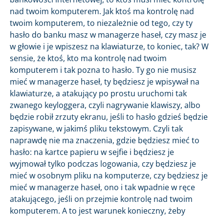
nad twoim komputerem. Jak ktoś ma kontrolę nad
twoim komputerem, to niezależnie od tego, czy ty
hasło do banku masz w managerze haseł, czy masz je
w głowie i je wpiszesz na klawiaturze, to koniec, tak? W
sensie, że ktoś, kto ma kontrolę nad twoim
komputerem i tak pozna to hasło. Ty go nie musisz
mieć w managerze haseł, ty będziesz je wpisywał na
klawiaturze, a atakujący po prostu uruchomi tak
zwanego keyloggera, czyli nagrywanie klawiszy, albo
będzie robił zrzuty ekranu, jeśli to hasło gdzieś będzie
zapisywane, w jakimś pliku tekstowym. Czyli tak
naprawdę nie ma znaczenia, gdzie będziesz mieć to
hasło: na kartce papieru w sejfie i będziesz je
wyjmował tylko podczas logowania, czy będziesz je
mieć w osobnym pliku na komputerze, czy będziesz je
mieć w managerze haseł, ono i tak wpadnie w ręce
atakującego, jeśli on przejmie kontrolę nad twoim
komputerem. A to jest warunek konieczny, żeby