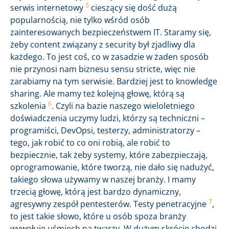
5
serwis internetowy
cieszący się dość dużą
popularnością, nie tylko wśród osób
zainteresowanych bezpieczeństwem IT. Staramy się,
żeby content związany z security był zjadliwy dla
każdego. To jest coś, co w zasadzie w żaden sposób
nie przynosi nam biznesu sensu stricte, więc nie
zarabiamy na tym serwisie. Bardziej jest to knowledge
sharing. Ale mamy też kolejną głowę, którą są
6
szkolenia
. Czyli na bazie naszego wieloletniego
doświadczenia uczymy ludzi, którzy są techniczni –
programiści, DevOpsi, testerzy, administratorzy –
tego, jak robić to co oni robią, ale robić to
bezpiecznie, tak żeby systemy, które zabezpieczają,
oprogramowanie, które tworzą, nie dało się nadużyć,
takiego słowa używamy w naszej branży. I mamy
trzecią głowę, którą jest bardzo dynamiczny,
7
agresywny zespół pentesterów. Testy penetracyjne
,
to jest takie słowo, które u osób spoza branży
wywołuje uśmiech na twarzy. W dużym skrócie chodzi