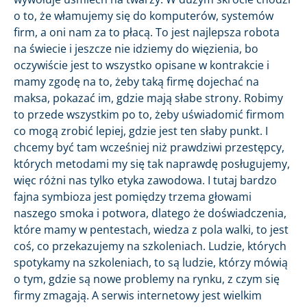
o to, że włamujemy się do komputerów, systemów
firm, a oni nam za to płacą. To jest najlepsza robota
na świecie i jeszcze nie idziemy do więzienia, bo
oczywiście jest to wszystko opisane w kontrakcie i
mamy zgodę na to, żeby taką firmę dojechać na
maksa, pokazać im, gdzie mają słabe strony. Robimy
to przede wszystkim po to, żeby uświadomić firmom
co mogą zrobić lepiej, gdzie jest ten słaby punkt. I
chcemy być tam wcześniej niż prawdziwi przestępcy,
których metodami my się tak naprawdę posługujemy,
więc różni nas tylko etyka zawodowa. I tutaj bardzo
fajna symbioza jest pomiędzy trzema głowami
naszego smoka i potwora, dlatego że doświadczenia,
które mamy w pentestach, wiedza z pola walki, to jest
coś, co przekazujemy na szkoleniach. Ludzie, których
spotykamy na szkoleniach, to są ludzie, którzy mówią
o tym, gdzie są nowe problemy na rynku, z czym się
firmy zmagają. A serwis internetowy jest wielkim