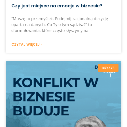
Czy jest miejsce na emocje w biznesie?
“Muszę to przemyśleć. Podejmij racjonalną decyzję
opartą na danych. Co Ty o tym sądzisz?” to
sformułowania, które często słyszymy na
CZYTAJ WIĘCEJ »
KRYZYS