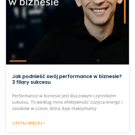
Jak podnieść swój performance w biznesie?
3 filary sukcesu
Performance w biznesie jest kluczowym czynnikiem
sukcesu. To według mnie efektywność zużycia energii i
zasobów w czasie, która daje maksymalny
CZYTAJ WIĘCEJ »