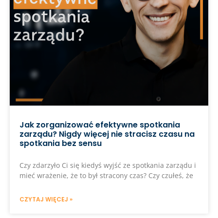
Jak zorganizować efektywne spotkania
zarządu? Nigdy więcej nie stracisz czasu na
spotkania bez sensu
Czy zdarzyło Ci się kiedyś wyjść ze spotkania zarządu i
mieć wrażenie, że to był stracony czas? Czy czułeś, że
CZYTAJ WIĘCEJ »