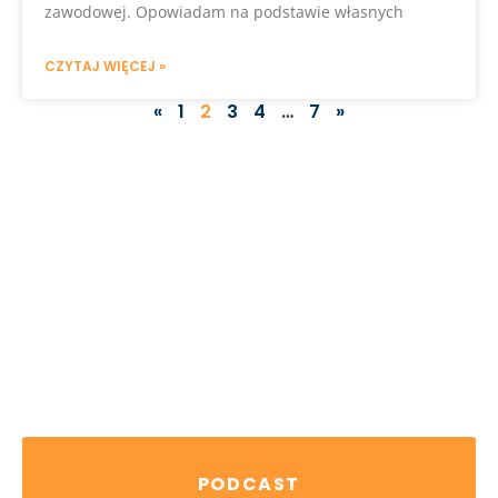
zawodowej. Opowiadam na podstawie własnych
CZYTAJ WIĘCEJ »
«
1
2
3
4
…
7
»
NASZA OFERTA
Jeśli chcesz skorzystać z doświadczenia
Albrecht&Partners, otrzymać profesjonalne
wsparcie dla rozwoju Twojego biznesu - jesteśmy
do dyspozycji.
SCHEDULE A CALL
PODCAST