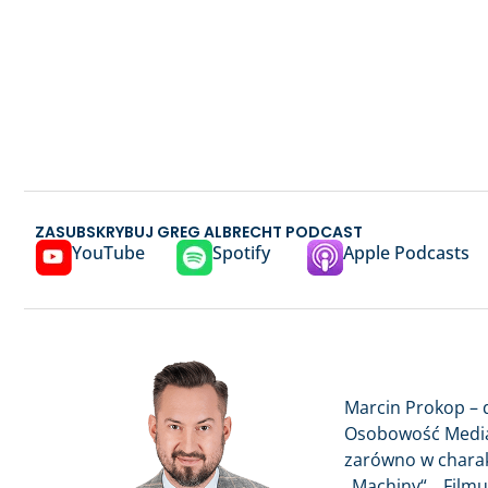
ZASUBSKRYBUJ GREG ALBRECHT PODCAST
YouTube
Spotify
Apple Podcasts
Marcin Prokop – d
Osobowość Media
zarówno w charak
„Machiny“, „Filmu“