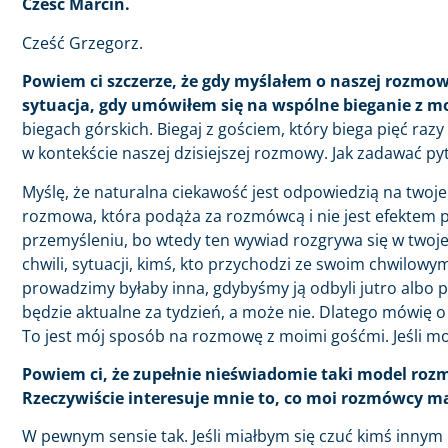
Cześć Marcin.
Cześć Grzegorz.
Powiem ci szczerze, że gdy myślałem o naszej rozmow
sytuacja, gdy umówiłem się na wspólne bieganie z
biegach górskich. Biegaj z gościem, który biega pięć razy
w kontekście naszej dzisiejszej rozmowy. Jak zadawać py
Myślę, że naturalna ciekawość jest odpowiedzią na twoje
rozmowa, która podąża za rozmówcą i nie jest efektem 
przemyśleniu, bo wtedy ten wywiad rozgrywa się w twojej
chwili, sytuacji, kimś, kto przychodzi ze swoim chwilo
prowadzimy byłaby inna, gdybyśmy ją odbyli jutro albo p
będzie aktualne za tydzień, a może nie. Dlatego mówię o
To jest mój sposób na rozmowę z moimi gośćmi. Jeśli mog
Powiem ci, że zupełnie nieświadomie taki model roz
Rzeczywiście interesuje mnie to, co moi rozmówcy maj
W pewnym sensie tak. Jeśli miałbym się czuć kimś innym ni