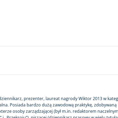
ziennikarz, prezenter, laureat nagrody Wiktor 2013 w kateg
lna. Posiada bardzo dużą zawodową praktykę, zdobywaną
terze osoby zarządzającej (był m.in. redaktorem naczelny
 i „Przekroju“), piszącej (dziennikarz prasowy w wielu tytuła