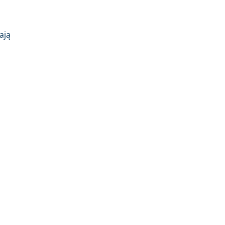
a
ają