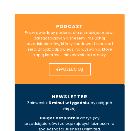
PODCAST
Poznaj wiodący podcast dla przedsiębiorców i
zarządzających biznesem. Posłuchaj
przedsiębiorców, którzy zbudowali biznes od
zera. Znajdź odpowiedzi na wyzwania, które
trapią liderów – niezależnie od branży.
POSŁUCHAJ
NEWSLETTER
Zainwestuj
5 minut w tygodniu
, by osiągać
więcej.
Dołącz bezpłatnie
do tysięcy
przedsiębiorców i zarządzających biznesem w
społeczności Business Unlimited.