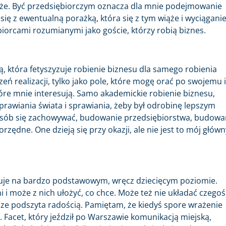
kże. Być przedsiębiorczym oznacza dla mnie podejmowanie
się z ewentualną porażką, która się z tym wiąże i wyciąganie
biorcami rozumianymi jako goście, którzy robią biznes.
bą, która fetyszyzuje robienie biznesu dla samego robienia
eń realizacji, tylko jako pole, które mogę orać po swojemu i
óre mnie interesują. Samo akademickie robienie biznesu,
aprawiania świata i sprawiania, żeby był odrobinę lepszym
osób się zachowywać, budowanie przedsiębiorstwa, budowa
zędne. One dzieją się przy okazji, ale nie jest to mój główn
ytuje na bardzo podstawowym, wręcz dziecięcym poziomie.
 i może z nich ułożyć, co chce. Może też nie układać czegoś
ze podszyta radością. Pamiętam, że kiedyś spore wrażenie
. Facet, który jeździł po Warszawie komunikacją miejską,