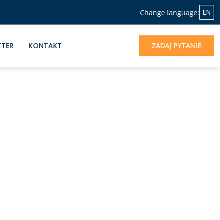
EN
Change language:
TTER
KONTAKT
ZADAJ PYTANIE
NASZA OFERTA
Jeśli chcesz skorzystać z doświadczenia
Albrecht&Partners, otrzymać profesjonalne
wsparcie dla rozwoju Twojego biznesu -
jesteśmy do dyspozycji.
UMÓW SIĘ NA ROZMOWĘ