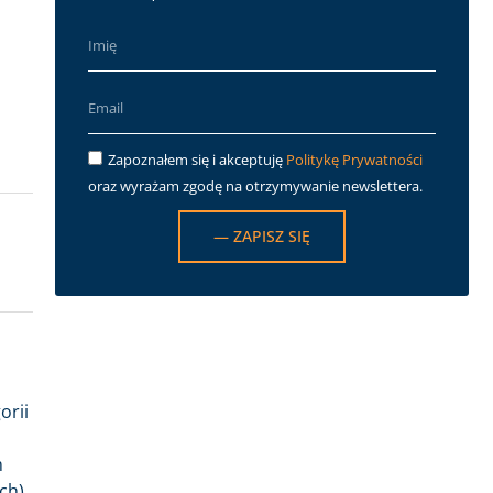
Zapoznałem się i akceptuję
Politykę Prywatności
oraz wyrażam zgodę na otrzymywanie newslettera.
— ZAPISZ SIĘ
orii
m
ch),