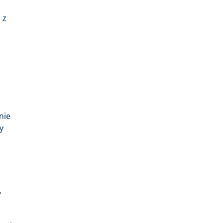
 z
nie
y
,