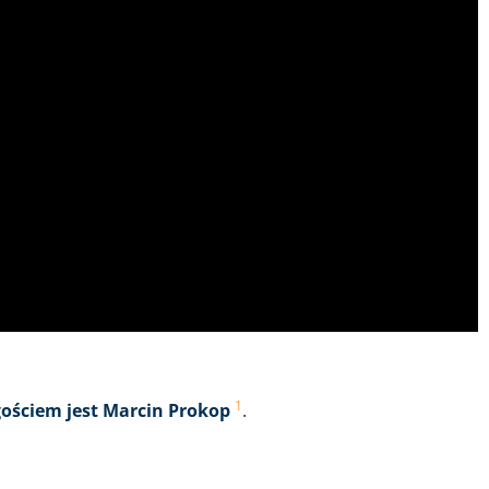
1
gościem jest Marcin Prokop
.