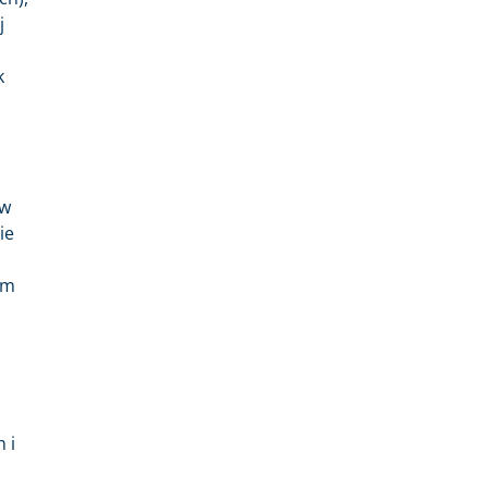
j
k
 w
ie
ym
 i