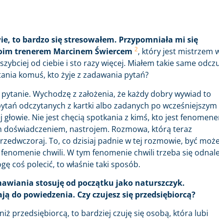
ie, to bardzo się stresowałem. Przypomniała mi się
2
 moim trenerem Marcinem Świercem
, który jest mistrzem 
 szybciej od ciebie i sto razy więcej. Miałem takie same odcz
tania komuś, kto żyje z zadawania pytań?
 pytanie. Wychodzę z założenia, że każdy dobry wywiad to
pytań odczytanych z kartki albo zadanych po wcześniejszym
 głowie. Nie jest chęcią spotkania z kimś, kto jest fenomen
wym doświadczeniem, nastrojem. Rozmowa, którą teraz
rzedwczoraj. To, co dzisiaj padnie w tej rozmowie, być moż
 fenomenie chwili. W tym fenomenie chwili trzeba się odnale
ę coś polecić, to właśnie taki sposób.
mawiania stosuję od początku jako naturszczyk.
ą do powiedzenia. Czy czujesz się przedsiębiorcą?
ż przedsiębiorcą, to bardziej czuję się osobą, która lubi