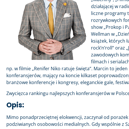
działającej w rad
liczne programy 
rozrywkowych for
show „Prokop i P
Wellman w „Dzień
książek, których ł
rock’n’roll“ ora
zawodowych kompe
filmach i seriala
np. w filmie „Renifer Niko ratuje święta“. Marcin to jede
konferansjerów, mający na koncie kilkaset poprowadzo
branżowe konferencje i kongresy, eleganckie gale, festi
Zwycięzca rankingu najlepszych konferansjerów w Polsce
Opis:
Mimo ponadprzeciętnej elokwencji, zaczynał od porażek w 
podziwianych osobowości medialnych. Gdy wspólnie z S