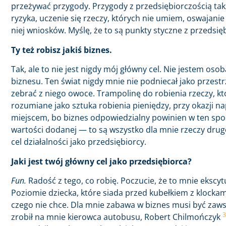
przeżywać przygody. Przygody z przedsiębiorczością ta
ryzyka, uczenie się rzeczy, których nie umiem, oswajanie 
niej wniosków. Myślę, że to są punkty styczne z przedsię
Ty też robisz jakiś biznes.
Tak, ale to nie jest nigdy mój główny cel. Nie jestem oso
biznesu. Ten świat nigdy mnie nie podniecał jako przestrz
zebrać z niego owoce. Trampolinę do robienia rzeczy, kt
rozumiane jako sztuka robienia pieniędzy, przy okazji n
miejscem, bo biznes odpowiedzialny powinien w ten sp
wartości dodanej — to są wszystko dla mnie rzeczy drugor
cel działalności jako przedsiębiorcy.
Jaki jest twój główny cel jako przedsiębiorca?
Fun.
Radość z tego, co robię. Poczucie, że to mnie eksc
Poziomie dziecka, które siada przed kubełkiem z klockami
czego nie chce. Dla mnie zabawa w biznes musi być zaws
3
zrobił na mnie kierowca autobusu, Robert Chilmończyk