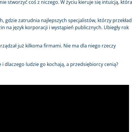
ie stworzyć coś z niczego. W życiu kieruje się intuicją, któr
gdzie zatrudnia najlepszych specjalistów, którzy przekład
in na język korporacji i wystąpień publicznych. Ubiegły rok
ządzał już kilkoma firmami. Nie ma dla niego rzeczy
 i dlaczego ludzie go kochają, a przedsiębiorcy cenią?