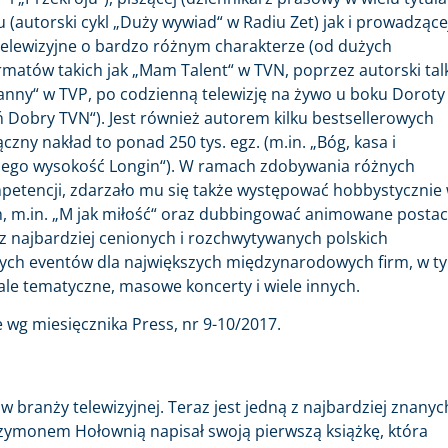
iu (autorski cykl „Duży wywiad“ w Radiu Zet) jak i prowadzące
telewizyjne o bardzo różnym charakterze (od dużych
matów takich jak „Mam Talent“ w TVN, poprzez autorski tal
anny“ w TVP, po codzienną telewizję na żywo u boku Doroty
 Dobry TVN“). Jest również autorem kilku bestsellerowych
ączny nakład to ponad 250 tys. egz. (m.in. „Bóg, kasa i
z „Jego wysokość Longin“). W ramach zdobywania różnych
tencji, zdarzało mu się także występować hobbystycznie
ch, m.in. „M jak miłość“ oraz dubbingować animowane postac
n z najbardziej cenionych i rozchwytywanych polskich
nych eventów dla największych międzynarodowych firm, w t
wale tematyczne, masowe koncerty i wiele innych.
 wg miesięcznika Press, nr 9-10/2017.
branży telewizyjnej. Teraz jest jedną z najbardziej znanych
zymonem Hołownią napisał swoją pierwszą książkę, która