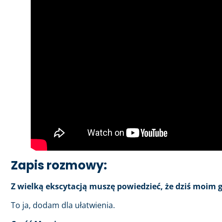
Zapis rozmowy:
Z wielką ekscytacją muszę powiedzieć, że dziś moim 
To ja, dodam dla ułatwienia.