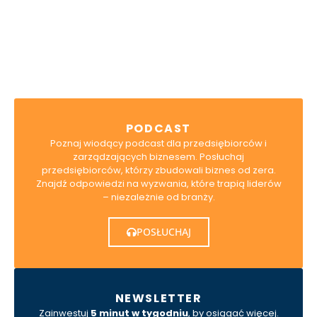
wsparcie dla rozwoju Twojego biznesu - jesteśmy
do dyspozycji.
SCHEDULE A CALL
PODCAST
Poznaj wiodący podcast dla przedsiębiorców i
zarządzających biznesem. Posłuchaj
przedsiębiorców, którzy zbudowali biznes od zera.
Znajdź odpowiedzi na wyzwania, które trapią liderów
– niezależnie od branży.
POSŁUCHAJ
NEWSLETTER
Zainwestuj
5 minut w tygodniu
, by osiągać więcej.