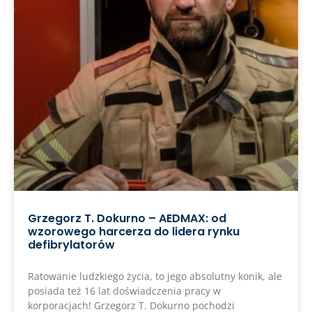
Grzegorz T. Dokurno – AEDMAX: od
wzorowego harcerza do lidera rynku
defibrylatorów
Ratowanie ludzkiego życia, to jego absolutny konik, ale
posiada też 16 lat doświadczenia pracy w
korporacjach! Grzegorz T. Dokurno pochodzi