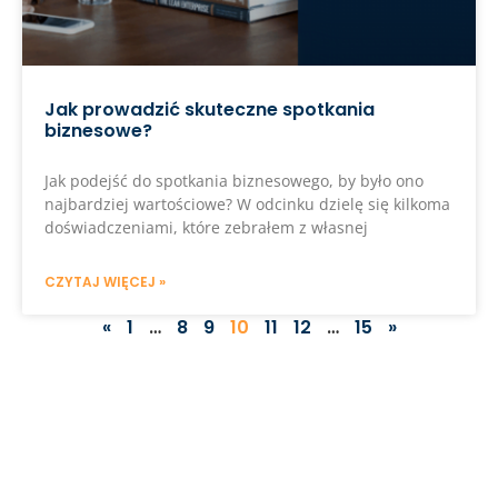
Jak prowadzić skuteczne spotkania
biznesowe?
Jak podejść do spotkania biznesowego, by było ono
najbardziej wartościowe? W odcinku dzielę się kilkoma
doświadczeniami, które zebrałem z własnej
CZYTAJ WIĘCEJ »
«
1
…
8
9
10
11
12
…
15
»
NASZA OFERTA
Jeśli chcesz skorzystać z doświadczenia
Albrecht&Partners, otrzymać profesjonalne