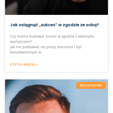
Jak osiągnąć „sukces” w zgodzie ze sobą?
Czy można budować biznes w zgodzie z własnymi
wartościami?
Jak nie poddawać się presji otoczenia i być
konsekwentnym w
CZYTAJ WIĘCEJ »
BEZ KATEGORII