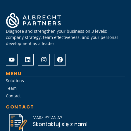
Diagnose and strengthen your business on 3 levels:
company strategy, team effectiveness, and your personal
development as a leader.
Albrecht
Разом
&
з
Partners
Albrechtpartners
разом
в
MENU
із
Slot
Solutions
Слот
City
Team
Сіті
провели
Contact
розробили
дослідження
стратегію
ринку
CONTACT
Слот
топ-
Сіті
менеджменту,
MASZ PYTANIA?
вхід
виявивши
Skontaktuj się z nami
на
ключові