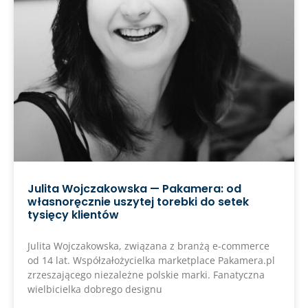
Julita Wojczakowska — Pakamera: od
własnoręcznie uszytej torebki do setek
tysięcy klientów
Julita Wojczakowska, związana z branżą e-commerce
od 14 lat. Współzałożycielka marketplace Pakamera.pl
zrzeszającego niezależne polskie marki. Fanatyczna
wielbicielka dobrego designu